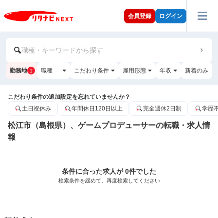
会員登録
ログイン
職種・キーワードから探す
勤務地
職種
こだわり条件
雇用形態
年収
新着のみ
1
こだわり条件の追加設定を忘れていませんか？
土日祝休み
年間休日120日以上
完全週休2日制
学歴
松江市（島根県）、ゲームプロデューサーの転職・求人情
報
条件に合った求人が 0件でした
検索条件を緩めて、再度検索してください