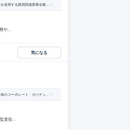
使用する購買関連業務全般...
や...
気になる
のコーポレート・ガバナン...
査役...