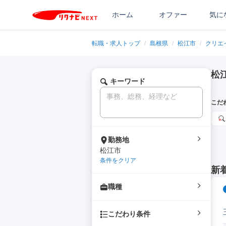
ホーム
オファー
気に
転職・求人トップ
/
島根県
/
松江市
/
クリエ
松
キーワード
こだ
勤務地
松江市
条件をクリア
新
職種
こだわり条件