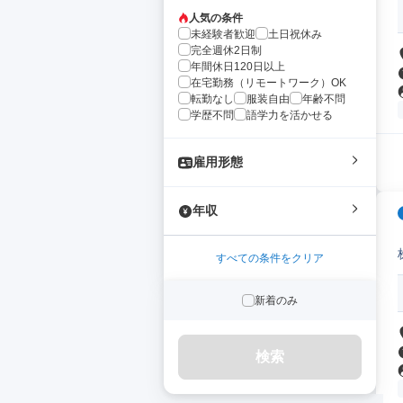
人気の条件
未経験者歓迎
土日祝休み
完全週休2日制
年間休日120日以上
在宅勤務（リモートワーク）OK
転勤なし
服装自由
年齢不問
学歴不問
語学力を活かせる
雇用形態
年収
すべての条件をクリア
新着のみ
検索