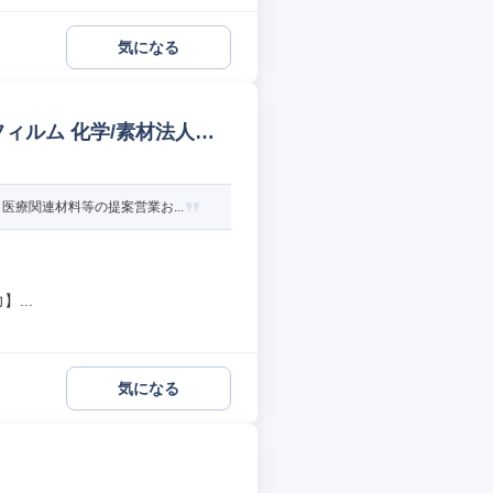
気になる
ィルム 化学/素材法人営
療関連材料等の提案営業お...
...
気になる