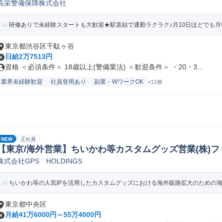
高栄警備保障株式会社
研修ありで未経験スタートも大歓迎★駅直結で通勤ラクラク♪月10日ほどでも月収27
東京都渋谷区千駄ヶ谷
日給2万7513円
資格 ＜必須条件＞ 18歳以上(警備業法) ＜歓迎条件＞ ・20・3...
業界未経験歓迎
社員登用あり
副業・WワークOK
+11個
NEW
正社員
【東京/海外営業】ちいかわ等カスタムグッズ営業(株)
株式会社GPS HOLDINGS
その他営業
ちいかわ等の人気IPを活用したカスタムグッズにおける海外販路拡大のための海外
東京都中央区
月給41万6000円～55万4000円