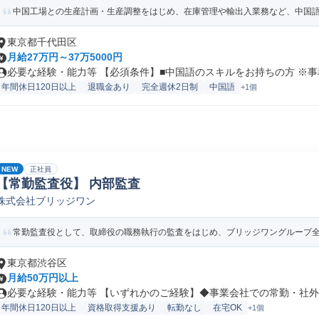
中国工場との生産計画・生産調整をはじめ、在庫管理や輸出入業務など、中国語を
東京都千代田区
月給27万円～37万5000円
必要な経験・能力等 【必須条件】■中国語のスキルをお持ちの方 ※事務
年間休日120日以上
退職金あり
完全週休2日制
中国語
+1個
NEW
正社員
【常勤監査役】 内部監査
株式会社ブリッジワン
常勤監査役として、取締役の職務執行の監査をはじめ、ブリッジワングループ全体
東京都渋谷区
月給50万円以上
必要な経験・能力等 【いずれかのご経験】◆事業会社での常勤・社外監
年間休日120日以上
資格取得支援あり
転勤なし
在宅OK
+1個