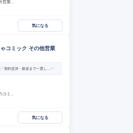
業...
気になる
ゃコミック その他営業
契約交渉・販促まで一貫し...
ミ...
気になる