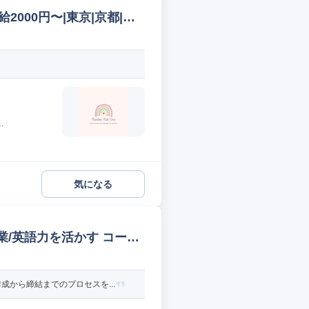
|時給2000円〜|東京|京都|大
.
気になる
業/英語力を活かす コール
から締結までのプロセスを...