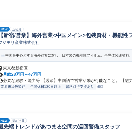
NEW
正社員
【新宿/営業】海外営業<中国メイン>包装資材・機能性フ
フジモリ産業株式会社
業
中国を中心とする海外顧客に対し、日本製の機能性フィルム、半導体関連材料、医
東京都新宿区
月給28万円～47万円
必要な経験・能力等 【必須】中国語で営業活動が可能なこと。 【魅力】
業界未経験歓迎
年間休日120日以上
資格取得支援あり
+5個
NEW
契約社員
最先端トレンドがあつまる空間の巡回警備スタッフ