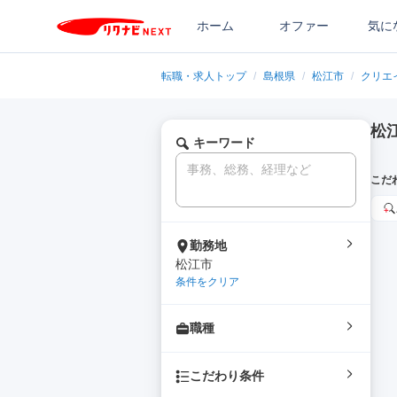
ホーム
オファー
気に
転職・求人トップ
/
島根県
/
松江市
/
クリエ
松
キーワード
こだ
勤務地
松江市
条件をクリア
職種
こだわり条件