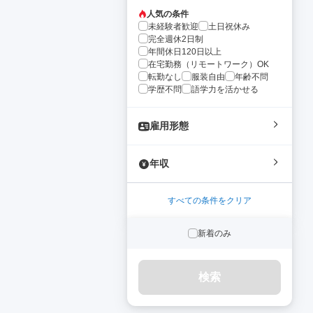
人気の条件
未経験者歓迎
土日祝休み
完全週休2日制
年間休日120日以上
在宅勤務（リモートワーク）OK
転勤なし
服装自由
年齢不問
学歴不問
語学力を活かせる
雇用形態
年収
すべての条件をクリア
新着のみ
検索