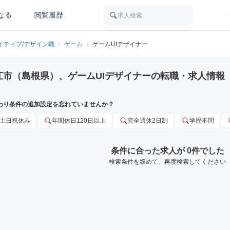
なる
閲覧履歴
求人検索
イティブ/デザイン職
/
ゲーム
/
ゲームUIデザイナー
江市（島根県）、ゲームUIデザイナーの転職・求人情報
わり条件の追加設定を忘れていませんか？
土日祝休み
年間休日120日以上
完全週休2日制
学歴不問
条件に合った求人が 0件でした
検索条件を緩めて、再度検索してください