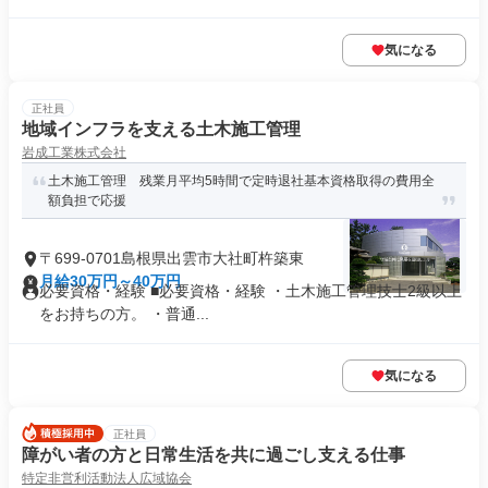
気になる
正社員
地域インフラを支える土木施工管理
岩成工業株式会社
土木施工管理 残業月平均5時間で定時退社基本資格取得の費用全
額負担で応援
〒699-0701島根県出雲市大社町杵築東
月給30万円～40万円
必要資格・経験 ■必要資格・経験 ・土木施工管理技士2級以上
をお持ちの方。 ・普通...
気になる
正社員
障がい者の方と日常生活を共に過ごし支える仕事
特定非営利活動法人広域協会