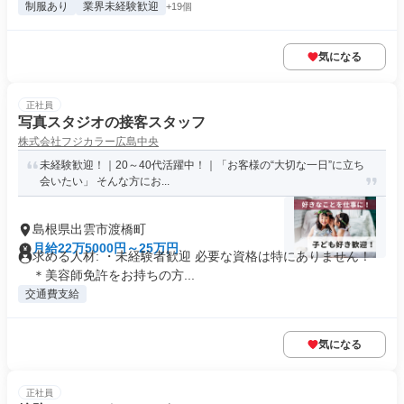
制服あり
業界未経験歓迎
+19個
気になる
正社員
写真スタジオの接客スタッフ
株式会社フジカラー広島中央
未経験歓迎！｜20～40代活躍中！｜「お客様の“大切な一日”に立ち
会いたい」 そんな方にお...
島根県出雲市渡橋町
月給22万5000円～25万円
求める人材: ・未経験者歓迎 必要な資格は特にありません！
＊美容師免許をお持ちの方...
交通費支給
気になる
正社員