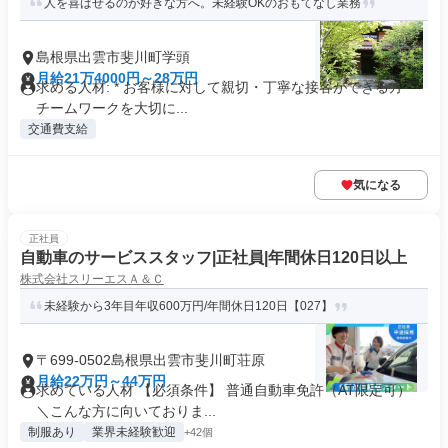
人を喜ばせるのが好きな方へ。未経験OKのおもてなし業務
島根県出雲市斐川町学頭
月給21万4000円～28万円
求める人材: * お客様に対して親切・丁寧な接客ができる方 *
チームワークを大切に...
交通費支給
気になる
正社員
自動車のサービススタッフ|正社員|年間休日120日以上
株式会社スリーエスＡ＆Ｃ
未経験から3年目年収600万円/年間休日120日【027】
〒699-0502島根県出雲市斐川町荘原
月給22万円～44万円
求めている人材 【必須条件】 普通自動車免許（AT限定可）
＼こんな方に向いておりま...
制服あり
業界未経験歓迎
+42個