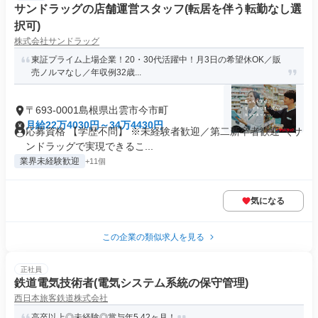
サンドラッグの店舗運営スタッフ(転居を伴う転勤なし選
択可)
株式会社サンドラッグ
東証プライム上場企業！20・30代活躍中！月3日の希望休OK／販
売ノルマなし／年収例32歳...
〒693-0001島根県出雲市今市町
月給22万4030円～34万4430円
応募資格 【学歴不問】 ※未経験者歓迎／第二新卒者歓迎 ＼サ
ンドラッグで実現できるこ...
業界未経験歓迎
+11個
気になる
この企業の類似求人を見る
正社員
鉄道電気技術者(電気システム系統の保守管理)
西日本旅客鉄道株式会社
高卒以上◎未経験◎賞与年5.42ヶ月！