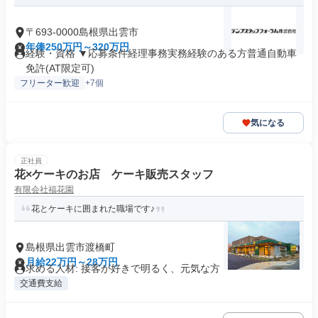
〒693-0000島根県出雲市
年俸250万円～320万円
経験・資格 ▼応募条件経理事務実務経験のある方普通自動車
免許(AT限定可)
フリーター歓迎
+7個
気になる
正社員
花×ケーキのお店 ケーキ販売スタッフ
有限会社福花園
花とケーキに囲まれた職場です♪
島根県出雲市渡橋町
月給22万円～28万円
求める人材: 接客が好きで明るく、元気な方
交通費支給