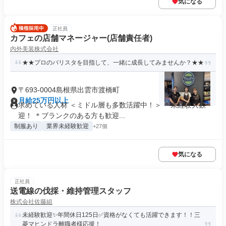
気になる
正社員
カフェの店舗マネージャー(店舗責任者)
内外美装株式会社
★★プロのバリスタを目指して、一緒に成長してみませんか？★★
〒693-0004島根県出雲市渡橋町
月給25万円以上
求めている人材 ＜ミドル層も多数活躍中！＞ ＊未経験大歓
迎！ ＊ブランクのある方も歓迎...
制服あり
業界未経験歓迎
+27個
気になる
正社員
送電線の伐採・維持管理スタッフ
株式会社佐藤組
未経験歓迎✨年間休日125日✅資格がなくても活躍できます！！三
菱マヒンドラ離職者様応援！