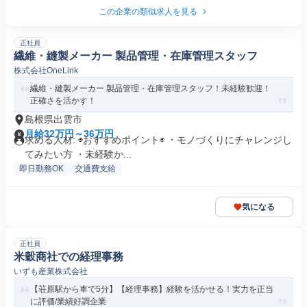
この企業の類似求人を見る
正社員
繊維・縫製メーカー 製品管理・在庫管理スタッフ
株式会社OneLink
繊維・縫製メーカー 製品管理・在庫管理スタッフ！未経験歓迎！
正確さを活かす！
島根県出雲市
月給32万円～36万円
求める人材: ◉おすすめポイント◉ ・モノづくりにチャレンジし
てみたい方 ・未経験か...
即日勤務OK
交通費支給
気になる
正社員
米穀商社での経理事務
いずも産業株式会社
【荘原駅から車で5分】【経理事務】経験を活かせる！実力を正当
に評価/業績好調企業