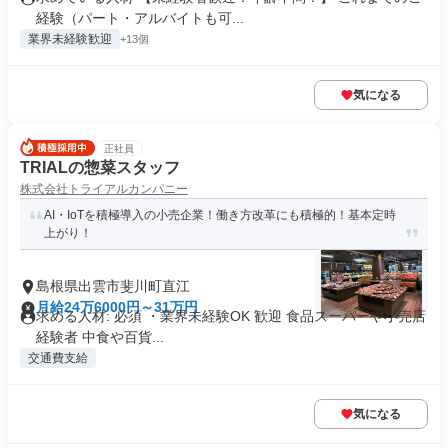
経験（パート・アルバイトも可...
業界未経験歓迎
+13個
気になる
正社員
TRIALの惣菜スタッフ
株式会社トライアルカンパニー
AI・IoTを積極導入の小売企業！働き方改革にも積極的！基本定時
上がり！
島根県出雲市斐川町直江
月給24万6000円～31万円
求める人材: 必須 ・業界未経験OK 歓迎 食品スーパーや小売店
経験者 中食や百貨...
交通費支給
気になる