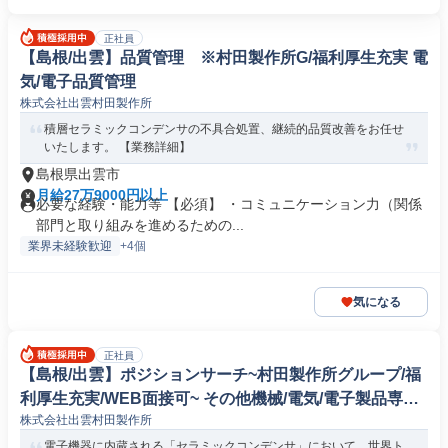
正社員
【島根/出雲】品質管理 ※村田製作所G/福利厚生充実 電
気/電子品質管理
株式会社出雲村田製作所
積層セラミックコンデンサの不具合処置、継続的品質改善をお任せ
いたします。 【業務詳細】
島根県出雲市
月給27万9000円以上
必要な経験・能力等 【必須】 ・コミュニケーション力（関係
部門と取り組みを進めるための...
業界未経験歓迎
+4個
気になる
正社員
【島根/出雲】ポジションサーチ~村田製作所グループ/福
利厚生充実/WEB面接可~ その他機械/電気/電子製品専門
株式会社出雲村田製作所
職
電子機器に内蔵される「セラミックコンデンサ」において、世界ト