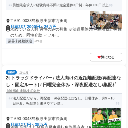
男性限定求人✅経験資格不問✅完全週休3日制・年休120日以上
〒691-0033島根県出雲市万田町
月給23万2000円～26万円
求めている人材 男性のみの募集 ※法適用除外/利用者様が男性
のため、同性介助 ＜フル...
業界未経験歓迎
+21個
気になる
NEW
正社員
2t トラックドライバー / 法人向けの近距離配送(再配達な
し・固定ルート) / 日曜完全休み・深夜配送なし/集配ﾄﾞﾗｲ
山陰福山通運株式会社
ﾊﾞｰ2t(正社員)
法人配送だから、再配達・深夜配送ほぼなし。日曜休み、月9～10
日休み、転勤無と働きやすい環...
〒693-0043島根県出雲市長浜町
月給22万円～35万円
資格 高卒以上 普通自動車運転免許保有者（AT限定不可） 201