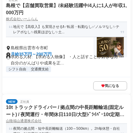
島根で【店舗買取営業】/未経験活躍中/4人に1人が年収1,
000万円
株式会社いーふらん
地元で【高収入】も実現させる❗✅転居・転勤なし✅ノルマなし✨テ
レアポなし✨残業ほぼなし✨土...
島根県出雲市今市町
月給35万円～200万円
求める人材: 【求める人物像】 ・人と話すことが好きな方 ・
自分のがんばりや成果を正...
シフト自由
交通費支給
気になる
NEW
正社員
10t トラックドライバー / 拠点間の中長距離輸送(固定ル
ート) / 夜間運行・年間休日110日/大型ﾄﾞﾗｲﾊﾞｰ10t定期夜
山陰福山通運株式会社
間幹線便(正社員)
夜間の拠点間・短中長距離輸送（100～500km）。2h毎休憩・自社