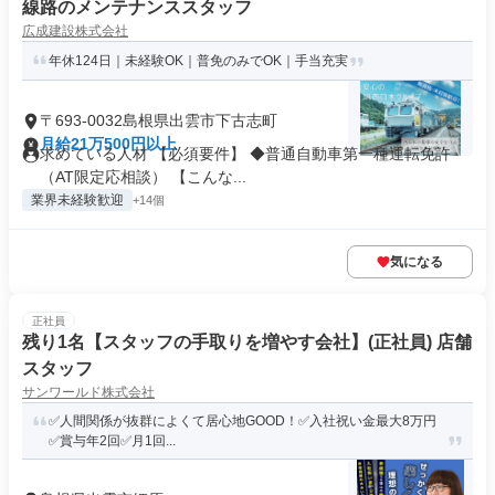
線路のメンテナンススタッフ
広成建設株式会社
年休124日｜未経験OK｜普免のみでOK｜手当充実
〒693-0032島根県出雲市下古志町
月給21万500円以上
求めている人材 【必須要件】 ◆普通自動車第一種運転免許
（AT限定応相談） 【こんな...
業界未経験歓迎
+14個
気になる
正社員
残り1名【スタッフの手取りを増やす会社】(正社員) 店舗
スタッフ
サンワールド株式会社
✅️人間関係が抜群によくて居心地GOOD！✅️入社祝い金最大8万円
✅️賞与年2回✅️月1回...