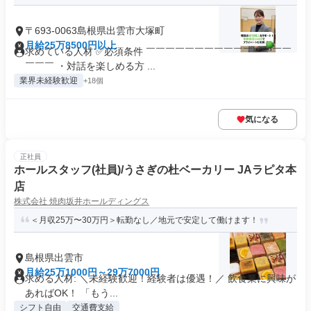
〒693-0063島根県出雲市大塚町
月給25万8500円以上
求めている人材 ✅必須条件 ￣￣￣￣￣￣￣￣￣￣￣￣￣￣￣
￣￣￣ ・対話を楽しめる方 ...
業界未経験歓迎
+18個
気になる
正社員
ホールスタッフ(社員)/うさぎの杜ベーカリー JAラピタ本
店
株式会社 焼肉坂井ホールディングス
＜月収25万〜30万円＞転勤なし／地元で安定して働けます！
島根県出雲市
月給25万1000円～29万7000円
求める人材: ＼未経験歓迎！経験者は優遇！／ 飲食業に興味が
あればOK！ 「もう...
シフト自由
交通費支給