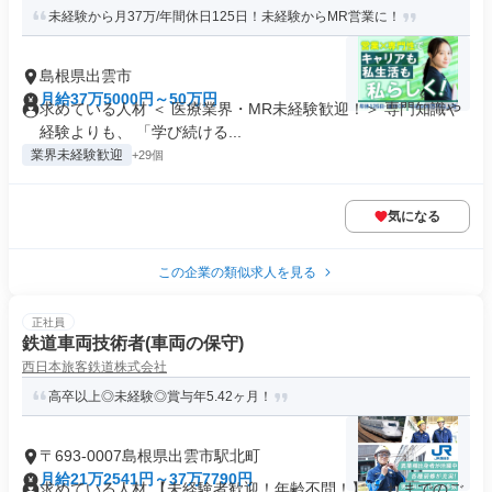
未経験から月37万/年間休日125日！未経験からMR営業に！
島根県出雲市
月給37万5000円～50万円
求めている人材 ＜ 医療業界・MR未経験歓迎！＞ 専門知識や
経験よりも、 「学び続ける...
業界未経験歓迎
+29個
気になる
この企業の類似求人を見る
正社員
鉄道車両技術者(車両の保守)
西日本旅客鉄道株式会社
高卒以上◎未経験◎賞与年5.42ヶ月！
〒693-0007島根県出雲市駅北町
月給21万2541円～37万7790円
求めている人材 【未経験者歓迎！年齢不問！】 これまでのご