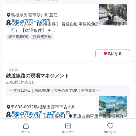
島根県出雲市斐川町直江
月給20万円～32万円
求める人材: 【必須条件】 普通自動車運転免許 （AT限定不
可） 【歓迎条件】 チ...
即日勤務OK
交通費支給
気になる
正社員
鉄道線路の現場マネジメント
広成建設株式会社
年休124日｜未経験OK｜普免のみでOK｜手当充実
〒693-0032島根県出雲市下古志町
月給23万8500円～31万7000円
求めている人材 【必須要件】 ◆普通自動車第一種運転免許
（AT限定応相談） 【こんな...
年間休日120日以上
+13個
ホーム
オファー
気になる