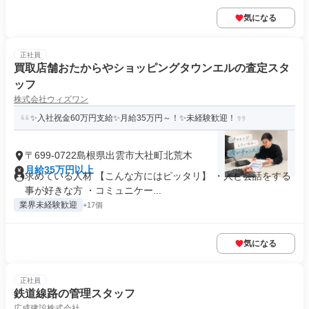
気になる
正社員
買取店舗おたからやショッピングタウンエルの査定スタ
ッフ
株式会社ウィズワン
✨入社祝金60万円支給✨月給35万円～！✨未経験歓迎！
〒699-0722島根県出雲市大社町北荒木
月給35万円以上
求めている人材 【こんな方にはピッタリ】 ・人と会話をする
事が好きな方 ・コミュニケー...
業界未経験歓迎
+17個
気になる
正社員
鉄道線路の管理スタッフ
広成建設株式会社