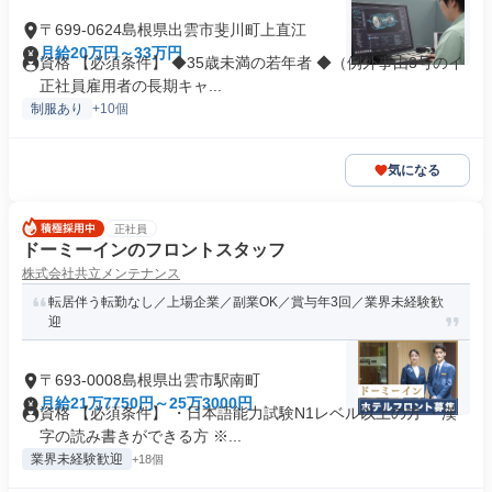
〒699-0624島根県出雲市斐川町上直江
月給20万円～33万円
資格 【必須条件】 ◆35歳未満の若年者 ◆（例外事由3号のイ
正社員雇用者の長期キャ...
制服あり
+10個
気になる
正社員
ドーミーインのフロントスタッフ
株式会社共立メンテナンス
転居伴う転勤なし／上場企業／副業OK／賞与年3回／業界未経験歓
迎
〒693-0008島根県出雲市駅南町
月給21万7750円～25万3000円
資格 【必須条件】 ・日本語能力試験N1レベル以上の方 ・漢
字の読み書きができる方 ※...
業界未経験歓迎
+18個