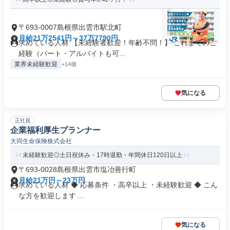
〒693-0007島根県出雲市駅北町
月給21万2541円～37万7790円
求めている人材 【未経験者歓迎！年齢不問！】 これまでのご
経験（パート・アルバイトも可...
業界未経験歓迎
+14個
気になる
正社員
企業福利厚生プランナー
大同生命保険株式会社
未経験歓迎◎土日祝休み・17時退勤・年間休日120日以上
〒693-0028島根県出雲市塩冶善行町
月給21万円～23万円
求めている人材 ◆ 応募条件 ・高卒以上 ・未経験歓迎 ◆ こん
な方を歓迎します ...
気になる