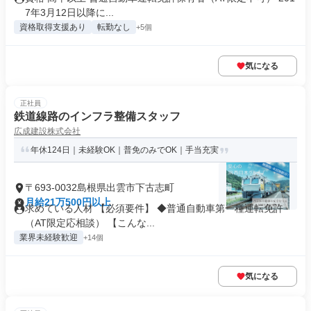
7年3月12日以降に...
資格取得支援あり
転勤なし
+5個
気になる
正社員
鉄道線路のインフラ整備スタッフ
広成建設株式会社
年休124日｜未経験OK｜普免のみでOK｜手当充実
〒693-0032島根県出雲市下古志町
月給21万500円以上
求めている人材 【必須要件】 ◆普通自動車第一種運転免許
（AT限定応相談） 【こんな...
業界未経験歓迎
+14個
気になる