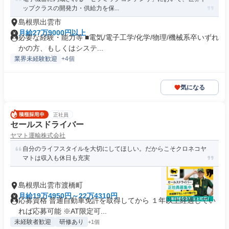
ップクラスの開発力・供給力を保...
島根県出雲市
月給27万9000円以上
必要な経験・能力等 ■電気/電子工学/化学/物理/機械系卒いずれ
かの方、もしくはシステ...
業界未経験歓迎
+4個
気になる
正社員
セールスドライバー
ヤマト運輸株式会社
自分のライフスタイルを大切にしてほしい。だからこそクロネコヤ
マトは収入も休日も充実
島根県出雲市渡橋町
月給19万4950円～22万4310円
応募資格 普通自動車免許を取得してから １年以上経過してい
れば応募可能 ※AT限定可...
未経験者歓迎
研修あり
+1個