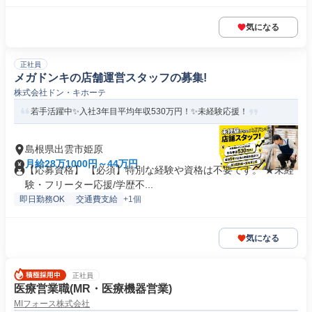
気になる
正社員
メガドンキの店舗運営スタッフの募集!
株式会社ドン・キホーテ
若手活躍中✨入社3年目平均年収530万円！✨未経験応援！
島根県出雲市姫原
月給28万1000円～44万円
【応募資格】 【必須】特別な経験や資格は不要です。 ★未経
験・フリーター応援/学歴不...
即日勤務OK
交通費支給
+1個
気になる
正社員
医療営業職(MR・医療機器営業)
MIフォース株式会社