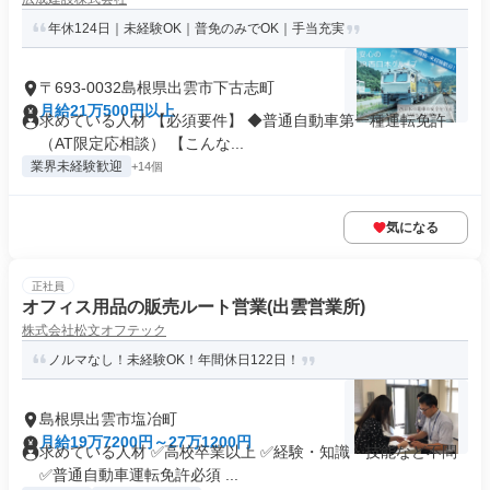
年休124日｜未経験OK｜普免のみでOK｜手当充実
〒693-0032島根県出雲市下古志町
月給21万500円以上
求めている人材 【必須要件】 ◆普通自動車第一種運転免許
（AT限定応相談） 【こんな...
業界未経験歓迎
+14個
気になる
正社員
オフィス用品の販売ルート営業(出雲営業所)
株式会社松文オフテック
ノルマなし！未経験OK！年間休日122日！
島根県出雲市塩冶町
月給19万7200円～27万1200円
求めている人材 ✅高校卒業以上 ✅経験・知識・技能など不問
✅普通自動車運転免許必須 ...