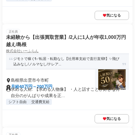
気になる
正社員
未経験から【出張買取営業】/2人に1人が年収1,000万円
越え/島根
株式会社いーふらん
ジモトで稼ぐ❗✅転居・転勤なし【社用車支給で直行直帰❗】✨飛び
込みなし/ノルマなし/テレア...
島根県出雲市今市町
月給40万円～200万円
求める人材: 【求める人物像】 ・人と話すことが好きな方 ・
自分のがんばりや成果を正...
シフト自由
交通費支給
気になる
正社員