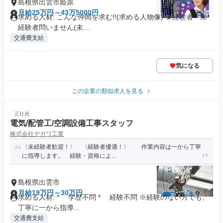
島根県出雲市姫原
月給25万円～43万5000円
求める人材: こんな仲間を求む!!(求める人物像) ★経験者・未
経験者問いません(未...
交通費支給
気になる
この企業の類似求人を見る
正社員
電気/配管工/空調設備工事スタッフ
株式会社デガワ工業
〈未経験者歓迎！〉 〈経験者優遇！〉 作業内容は一から丁寧
に指導します。 経験・資格によ...
島根県出雲市
月給19万円～30万円
求める人材: * 学歴不問 * 経験不問 ※経験のない方でも、
丁寧に一から指導...
交通費支給