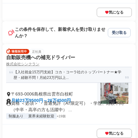
気になる
この条件を保存して、新着求人を受け取りませ
受け取る
んか？
正社員
自動販売機への補充ドライバー
株式会社シンクラン
【入社祝金15万円支給】コカ・コーラ社のトップパートナー★学
歴・経験不問！月給23万円以上...
〒693-0006島根県出雲市白枝町
月給23万9500円～26万4500円
資格 ＜必須＞ ・普通免許（AT限定可） ・学歴、経験不問
（中卒・高卒の方も活躍中） ...
制服あり
業界未経験歓迎
+19個
気になる