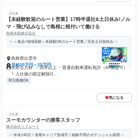
正社員
【未経験歓迎のルート営業】17時半退社&土日休み!ノル
マ・飛び込みなしで島根に根付いて働ける
島根米穀株式会社
＜食品×地域貢献＞未経験OKのルート営業／完全土日祝休み
島根県出雲市
月給20万円～25万円
求める人材: ・高卒以上 ・普通自動車運転免許（AT限定可）
└ 入社後の限定解除O...
即日勤務OK
気になる
正社員
スーモカウンターの接客スタッフ
株式会社リクルート
年休140日！長期キャリア形成可！経験不問のポテンシャル採用