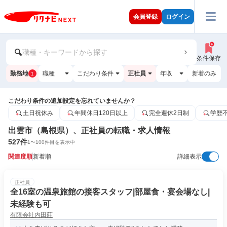
会員登録
ログイン
職種・キーワードから探す
条件保存
勤務地
職種
こだわり条件
正社員
年収
新着のみ
1
こだわり条件の追加設定を忘れていませんか？
土日祝休み
年間休日120日以上
完全週休2日制
学歴
出雲市（島根県）、正社員の転職・求人情報
527
件
1
〜
100
件目を表示中
関連度順
新着順
詳細表示
正社員
全16室の温泉旅館の接客スタッフ|部屋食・宴会場なし|
未経験も可
有限会社内田莊