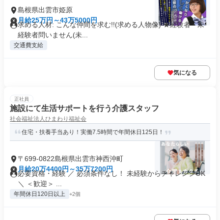
島根県出雲市姫原
月給25万円～43万5000円
求める人材: こんな仲間を求む!!(求める人物像) ★経験者・未
経験者問いません(未...
交通費支給
気になる
正社員
施設にて生活サポートを行う介護スタッフ
社会福祉法人ひまわり福祉会
住宅・扶養手当あり！実働7.5時間で年間休日125日！
〒699-0822島根県出雲市神西沖町
月給20万4400円～35万7200円
必要資格・経験 ／ 必須条件なし！ 未経験からチャレンジOK
＼ ＜歓迎＞ ...
年間休日120日以上
+2個