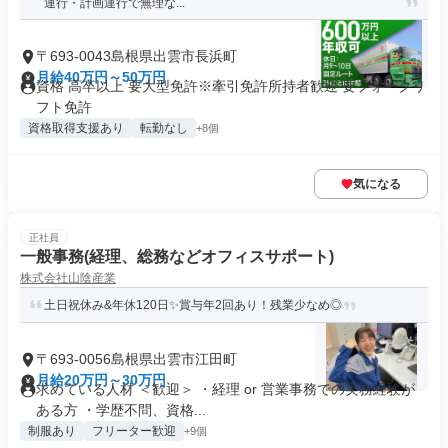
運行・計画運行で無理な...
〒693-0043島根県出雲市長浜町
月給40万円～50万円
資格 高卒以上 要大型免許※牽引免許所持者歓迎 要フォークリ
フト免許
資格取得支援あり
転勤なし
+8個
気になる
正社員
一般事務(経理、総務などオフィスサポート)
株式会社山陰産業
土日祝休み&年休120日✨賞与年2回あり！残業少なめ◎
〒693-0056島根県出雲市江田町
月給20万円～30万円
求めている人材 ＜歓迎＞ ・経理 or 営業事務での実務経験が
ある方 ・学歴不問、資格...
制服あり
フリーター歓迎
+9個