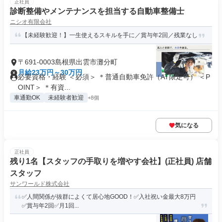
正社員
診断整備やメンテナンスを担当する自動車整備士
ニシオ有限会社
【未経験歓迎！】一生使えるスキルを手に／賞与年2回／残業なし
〒691-0003島根県出雲市灘分町
月給23万円～30万円
必要資格・経験 ＜必須＞ ＊普通自動車免許（AT限定可） ＜P
OINT＞ ＊有資...
車通勤OK
未経験者歓迎
+8個
気になる
正社員
残り1名【スタッフの手取りを増やす会社】(正社員) 店舗
スタッフ
サンワールド株式会社
✅️人間関係が抜群によくて居心地GOOD！✅️入社祝い金最大8万円
✅️賞与年2回✅️月1回...