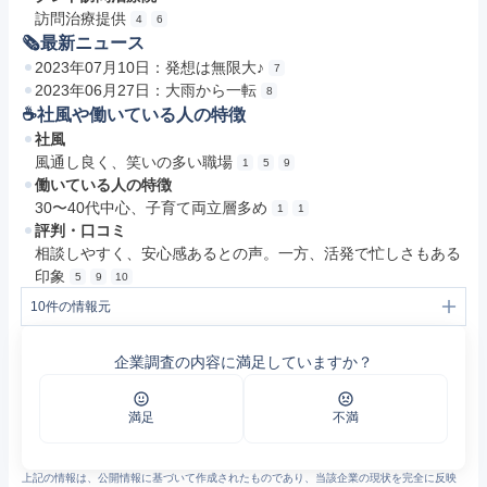
訪問治療提供
4
6
🗞最新ニュース
2023年07月10日：発想は無限大♪
7
2023年06月27日：大雨から一転
8
☕️社風や働いている人の特徴
社風
風通し良く、笑いの多い職場
1
5
9
働いている人の特徴
30〜40代中心、子育て両立層多め
1
1
評判・口コミ
相談しやすく、安心感あるとの声。一方、活発で忙しさもある
印象
5
9
10
10
件の情報元
1
採用サイト｜クレド訪問看護リハビリステーション/クレド訪問介護ステーション
2
訪問看護ステーションの一般事務 正社員の募集求人｜クレド訪問看護リハビリステーション/クレド訪問介護ステーション｜採用サイト｜島根県出雲市
企業調査の内容に満足していますか？
3
制度・環境・文化｜クレド訪問看護リハビリステーション/クレド訪問介護ステーション｜採用サイト
4
介護スタッフ【正看護師、准看護師資格ありの方】 正社員の募集求人｜クレド訪問看護リハビリステーション/クレド訪問介護ステーション｜採用サイト
5
クレドのポテンシャル！ | クレドの日々 | 株式会社 セントラルビル
6
訪問リハビリの理学療法士 アルバイト・パートの募集求人｜クレド訪問看護リハビリステーション/クレド訪問介護ステーション｜採用サイト｜島根県出
満足
不満
7
発想は無限大♪ | クレドの日々 | 株式会社 セントラルビル
8
大雨から一転 | クレドの日々 | 株式会社 セントラルビル
9
クレドのスタッフ紹介 "社長編" | クレドの日々 | 株式会社 セントラルビル
上記の情報は、公開情報に基づいて作成されたものであり、当該企業の現状を完全に反映
10
渡部