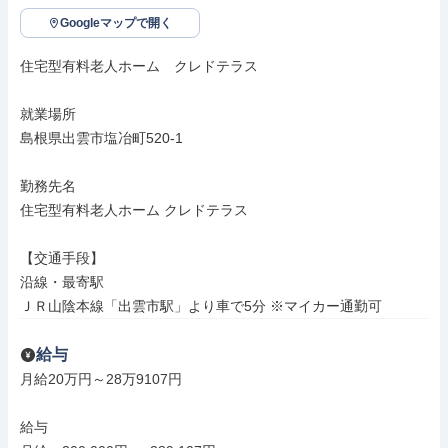
Googleマップで開く
住宅型有料老人ホーム　クレドテラス

就業場所

島根県出雲市塩冶町520-1

勤務先名

住宅型有料老人ホーム クレドテラス

【交通手段】

沿線・最寄駅

ＪＲ山陰本線「出雲市駅」より車で5分 ※マイカー通勤可
給与
月給20万円～28万9107円

給与
