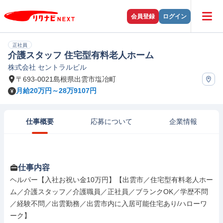
会員登録
ログイン
正社員
介護スタッフ 住宅型有料老人ホーム
株式会社 セントラルビル
〒693-0021島根県出雲市塩冶町
月給20万円～28万9107円
仕事概要
応募について
企業情報
仕事内容
ヘルパー【入社お祝い金10万円】【出雲市／住宅型有料老人ホー
ム／介護スタッフ／介護職員／正社員／ブランクOK／学歴不問
／経験不問／出雲勤務／出雲市内に入居可能住宅あり/ハローワ
ーク】
