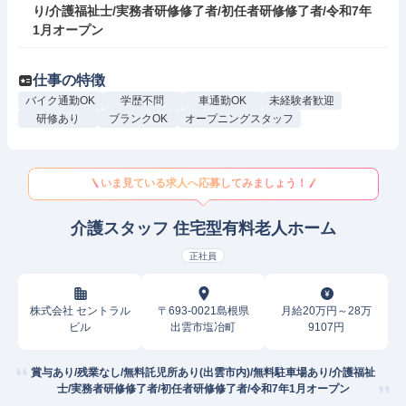
り/介護福祉士/実務者研修修了者/初任者研修修了者/令和7年
1月オープン
仕事の特徴
バイク通勤OK
学歴不問
車通勤OK
未経験者歓迎
研修あり
ブランクOK
オープニングスタッフ
いま見ている求人へ応募してみましょう！
介護スタッフ 住宅型有料老人ホーム
正社員
株式会社 セントラル
〒693-0021島根県
月給20万円～28万
ビル
出雲市塩冶町
9107円
賞与あり/残業なし/無料託児所あり(出雲市内)/無料駐車場あり/介護福祉
士/実務者研修修了者/初任者研修修了者/令和7年1月オープン