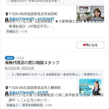
祝金20万円！年休120日の安定企業
〒526-0828滋賀県長浜市加田町
月給24万9000円～33万500円
求めている人材 【必須資格】 ★３級整備士資格 ★要普通自動
車運転免許（AT限定不可）...
制服あり
+17個
気になる
NEW
正社員
保険代理店の窓口相談スタッフ
株式会社第一総合企画
【ご契約者様のサポート】未経験歓迎！新規営業なし！車通勤可◎
〒526-0031滋賀県長浜市八幡東町
月給24万9000円～55万円
求めている人材 ◎未経験歓迎 ◎第二新卒歓迎 ◎主婦（夫）活
躍中 ＼こんな方に向いて...
制服あり
業界未経験歓迎
+23個