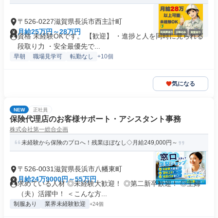
〒526-0227滋賀県長浜市西主計町
月給25万円～28万円
資格 未経験OKです。 【歓迎】 ・進捗と人を同時に見られる
段取り力 ・安全最優先で...
早朝
職場見学可
転勤なし
+10個
気になる
NEW
正社員
保険代理店のお客様サポート・アシスタント事務
株式会社第一総合企画
未経験から保険のプロへ！残業ほぼなし◇月給249,000円～
〒526-0031滋賀県長浜市八幡東町
月給24万9000円～55万円
求めている人材 ◎未経験大歓迎！ ◎第二新卒歓迎！ ◎主婦
（夫）活躍中！ ＜こんな方...
制服あり
業界未経験歓迎
+24個