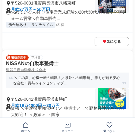
〒526-0031滋賀県長浜市八幡東町
月給27万円～50万円
求めている人材 ✨住宅営業未経験の20代30代が活躍中 ○リフ
ォーム営業 ○自動車販売...
歩合給あり
ランチタイム
+21個
気になる
正社員
NISSANの自動車整備士
滋賀日産自動車株式会社
.＼この夏、心機一転の転職！／県外への転勤無し 誰もが知る安心
な会社！賞与＆インセンティブ...
〒526-0042滋賀県長浜市勝町
月給19万4000円～30万円
資格 ＼中途採用強化中！／ 整備士として勤務経験がある方、
大歓迎！ ＜必須＞ ・国家...
業界未経験歓迎
車通勤OK
+9個
ホーム
オファー
気になる