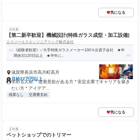
気になる
正社員
【第二新卒歓迎】機械設計(特殊ガラス成型・加工設備)
エスジーエスエンジニアリング株式会社
《経験者歓迎》✅大手特殊ガラスメーカー100％出資子会社 ★年
間休日120日以上 ★半年に...
滋賀県長浜市高月町高月
月給22万円以上
求める人材: * 改善意欲がある方 * 安定企業でキャリアを築き
たい方 * アイデア...
残業なし
交通費支給
気になる
正社員
ペットショップでのトリマー