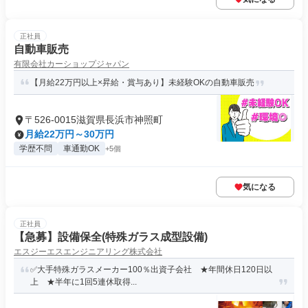
正社員
自動車販売
有限会社カーショップジャパン
【月給22万円以上×昇給・賞与あり】未経験OKの自動車販売
〒526-0015滋賀県長浜市神照町
月給22万円～30万円
学歴不問
車通勤OK
+5個
気になる
正社員
【急募】設備保全(特殊ガラス成型設備)
エスジーエスエンジニアリング株式会社
✅大手特殊ガラスメーカー100％出資子会社 ★年間休日120日以
上 ★半年に1回5連休取得...