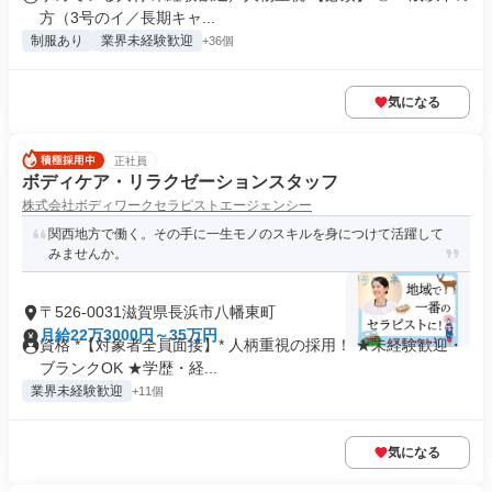
方（3号のイ／長期キャ...
制服あり
業界未経験歓迎
+36個
気になる
正社員
ボディケア・リラクゼーションスタッフ
株式会社ボディワークセラピストエージェンシー
関西地方で働く。その手に一生モノのスキルを身につけて活躍して
みませんか。
〒526-0031滋賀県長浜市八幡東町
月給22万3000円～35万円
資格 *【対象者全員面接】* 人柄重視の採用！ ★未経験歓迎・
ブランクOK ★学歴・経...
業界未経験歓迎
+11個
気になる