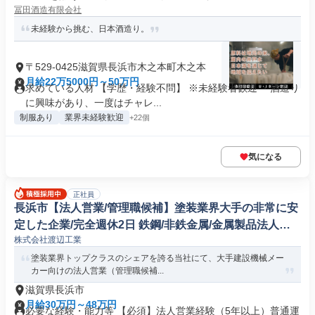
冨田酒造有限会社
未経験から挑む、日本酒造り。
〒529-0425滋賀県長浜市木之本町木之本
月給22万5000円～50万円
求めている人材 【学歴・経験不問】 ※未経験者歓迎 ・酒造り
に興味があり、一度はチャレ...
制服あり
業界未経験歓迎
+22個
気になる
正社員
長浜市【法人営業/管理職候補】塗装業界大手の非常に安
定した企業/完全週休2日 鉄鋼/非鉄金属/金属製品法人営
株式会社渡辺工業
業
塗装業界トップクラスのシェアを誇る当社にて、大手建設機械メー
カー向けの法人営業（管理職候補...
滋賀県長浜市
月給30万円～48万円
必要な経験・能力等 【必須】法人営業経験（5年以上）普通運