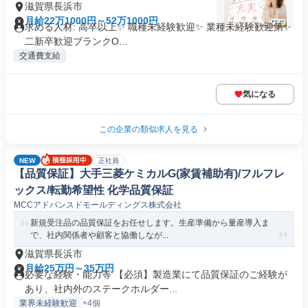
滋賀県長浜市
月給22万1000円～52万1000円
求める人材: 高卒以上✨ 職種未経験歓迎✨ 業種未経験歓迎第✨
二新卒歓迎ブランクO...
交通費支給
気になる
この企業の類似求人を見る
NEW
正社員
【品質保証】大手三菱ケミカルG(家賃補助有)/フルフレ
ックス/転勤希望性 化学品質保証
MCCアドバンスドモールディングス株式会社
新規受注品の品質保証をお任せします。生産準備から量産導入ま
で、社内関係者や顧客と協働しなが...
滋賀県長浜市
月給25万円～35万円
必要な経験・能力等 【必須】製造業にて品質保証のご経験が
あり、社内外のステークホルダー...
業界未経験歓迎
+4個