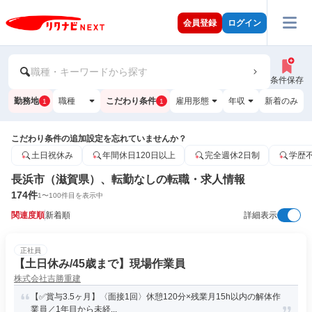
会員登録
ログイン
職種・キーワードから探す
条件保存
勤務地
職種
こだわり条件
雇用形態
年収
新着のみ
1
1
こだわり条件の追加設定を忘れていませんか？
土日祝休み
年間休日120日以上
完全週休2日制
学歴
長浜市（滋賀県）、転勤なしの転職・求人情報
174
件
1
〜
100
件目を表示中
関連度順
新着順
詳細表示
正社員
【土日休み/45歳まで】現場作業員
株式会社吉勝重建
【✅賞与3.5ヶ月】〈面接1回〉休憩120分×残業月15h以内の解体作
業員／1年目から未経...