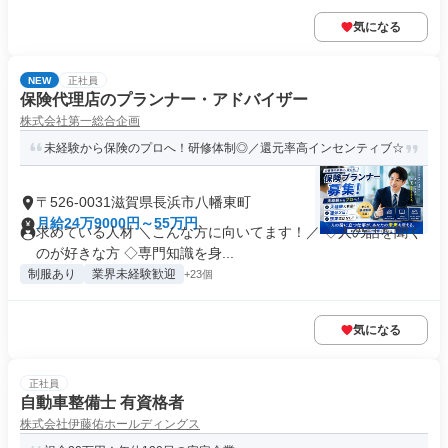
気になる
NEW
正社員
保険代理店のプランナー・アドバイザー
株式会社第一総合企画
未経験から保険のプロへ！研修体制◎／還元率高インセンティブ☆
〒526-0031滋賀県長浜市八幡東町
月給24万9000円～55万円
求めている人材 ＼こんな方に向いてます！／ ◇人の話を聞く
のが好きな方 ◇専門知識を身...
制服あり
業界未経験歓迎
+23個
気になる
正社員
自動車整備士 有資格者
株式会社伊藤佑ホールディングス