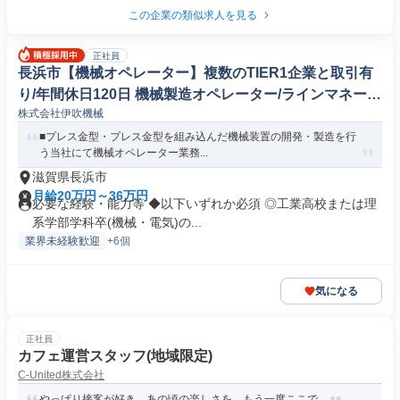
この企業の類似求人を見る
正社員
長浜市【機械オペレーター】複数のTIER1企業と取引有
り/年間休日120日 機械製造オペレーター/ラインマネージ
株式会社伊吹機械
ャー
■プレス金型・プレス金型を組み込んだ機械装置の開発・製造を行
う当社にて機械オペレーター業務...
滋賀県長浜市
月給20万円～36万円
必要な経験・能力等 ◆以下いずれか必須 ◎工業高校または理
系学部学科卒(機械・電気)の...
業界未経験歓迎
+6個
気になる
正社員
カフェ運営スタッフ(地域限定)
C-United株式会社
やっぱり接客が好き。あの頃の楽しさを、もう一度ここで。