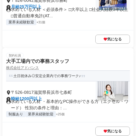
〒526-0042滋賀県長浜市勝町
月給25万円以上
求めている人材 ＜必須条件＞ □大卒以上 □社会人経験3年以上
□普通自動車免許(AT...
業界未経験歓迎
+31個
気になる
契約社員
大手工場内での事務スタッフ
株式会社アドバンス
土日祝休み◎安定企業内での事務ワーク♪
〒526-0817滋賀県長浜市七条町
時給1200円以上
求めている人材 ・基本的なPC操作ができる方（エクセル・ワ
ード） 性別の条件と理由：...
制服あり
業界未経験歓迎
+25個
気になる