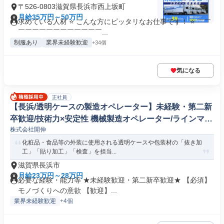
〒526-0803滋賀県長浜市西上坂町
月給35万円～50万円
求めている人材 ⭐ こんな方にピッタリなお仕事です！ ⭐ ￣￣
￣￣￣￣￣￣￣￣￣￣￣￣...
制服あり
業界未経験歓迎
+34個
気になる
正社員
【長浜/透明ケースの製造オペレーター】未経験・第二新
卒歓迎/技術力×安定性 機械製造オペレーター/ラインマネ
株式会社開伸
ージャー
化粧品・食品等の外装に使用される透明ケースや包装材の「抜き加
工」「貼り加工」「検査」を担当...
滋賀県長浜市
月給23万円～28万円
必要な経験・能力等 ★未経験歓迎・第二新卒歓迎★ 【必須】
モノづくりへの意欲 【歓迎】...
業界未経験歓迎
+4個