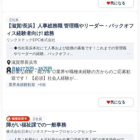
気になる
正社員
【滋賀/長浜】人事総務職 管理職やリーダー・バックオフ
ィス経験者向け! 総務
リンクステックEPC株式会社
◆当社長浜本社にて人事および総務の募集です！これまでの管理職
やリーダーの経験、バックオフィ...
滋賀県長浜市
月給27万円～35万円
必要な経験・能力等 ◎業界や職種未経験の方からのご応募歓
迎です！ 【必須】社会人経験が...
業界未経験歓迎
+6個
気になる
正社員
障がい福祉課での一般事務
株式会社日本ビジネスデータープロセシングセンター
人気！転勤なし＆正社員のお仕事◎資格不要！PCの基本操作がで