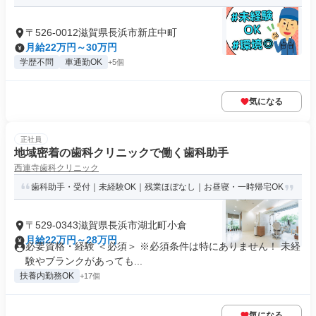
〒526-0012滋賀県長浜市新庄中町
月給22万円～30万円
学歴不問
車通勤OK
+5個
気になる
正社員
地域密着の歯科クリニックで働く歯科助手
西連寺歯科クリニック
歯科助手・受付｜未経験OK｜残業ほぼなし｜お昼寝・一時帰宅OK
〒529-0343滋賀県長浜市湖北町小倉
月給22万円～28万円
必要資格・経験 ＜必須＞ ※必須条件は特にありません！ 未経
験やブランクがあっても...
扶養内勤務OK
+17個
気になる