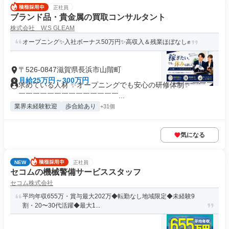
正社員
ブランド品・貴金属の買取コンサルタント
株式会社 W.S GLEAM
オープニング✨入社ボーナス50万円✨高収入＆残業ほぼなし✊
〒526-0847滋賀県長浜市山階町
月給25万円～300万円
求めている人材 ✨オープニングでも安心の研修体制✨ ￣￣￣
￣￣￣￣￣￣￣￣￣￣￣￣￣￣...
業界未経験歓迎
歩合給あり
+31個
気になる
NEW
正社員
セコムの機械警備サービススタッフ
セコム株式会社
平均年収655万・賞与最大202万◆転勤なし地域限定◆未経験9
割・20〜30代活躍◆最大1...