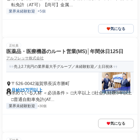
転免許（AT可）【尚可】金属...
業界未経験歓迎
+5個
気になる
正社員
医薬品・医療機器のルート営業(MS)│年間休日125日
アルフレッサ株式会社
売上2.7兆円の業界最大手グループ／未経験歓迎／土日祝休
〒526-0042滋賀県長浜市勝町
月給25万円以上
求めている人材 ＜必須条件＞ □大卒以上 □社会人経験3年以上
□普通自動車免許(AT...
業界未経験歓迎
+30個
気になる