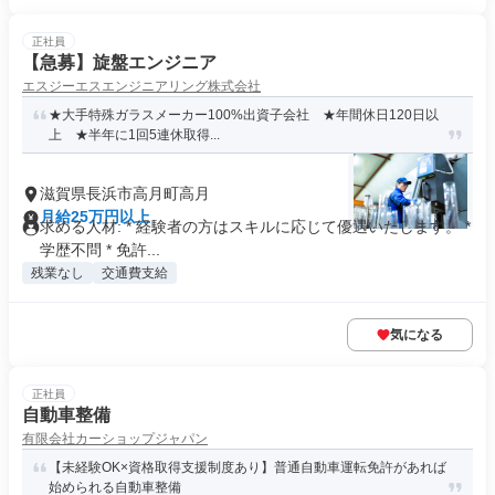
正社員
【急募】旋盤エンジニア
エスジーエスエンジニアリング株式会社
★大手特殊ガラスメーカー100%出資子会社 ★年間休日120日以
上 ★半年に1回5連休取得...
滋賀県長浜市高月町高月
月給25万円以上
求める人材: * 経験者の方はスキルに応じて優遇いたします。 *
学歴不問 * 免許...
残業なし
交通費支給
気になる
正社員
自動車整備
有限会社カーショップジャパン
【未経験OK×資格取得支援制度あり】普通自動車運転免許があれば
始められる自動車整備