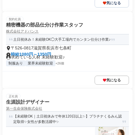
気になる
契約社員
精密機器の部品仕分け作業スタッフ
株式会社アドバンス
土日祝休み！未経験OK◯大手工場内でカンタン仕分け作業♪
〒526-0817滋賀県長浜市七条町
時給1080円～1350円
求めている人材 未経験歓迎♪
制服あり
業界未経験歓迎
+26個
気になる
正社員
生涯設計デザイナー
第一生命保険株式会社
【未経験OK｜土日祝休みで年休120日以上✨】プラチナくるみん認
定取得✨女性が多数活躍中✨