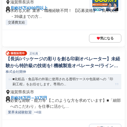
滋賀県長浜市
月給25万4300円以上
求める人材: 業界・職種経験不問！ 【応募資格】 ・高卒以上
・39歳までの方...
交通費支給
気になる
正社員
【長浜/パッケージの彩りを創る印刷オペレーター】未経
験から特許級の技術を! 機械製造オペレーター/ラインマ
株式会社開伸
ネージャー
■化粧品・食品等の外装に使用される透明ケースや包装材への「印
刷工程」をお任せします。専用の...
滋賀県長浜市
月給28万円～33万円
必要な経験・能力等 【このような方を求めています】■「細部
へのこだわり」を仕事に活かし...
業界未経験歓迎
+4個