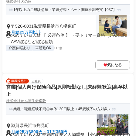
株式会社犬の家
1年以上のご経験必須・業績好調・ペット関連社割充実【037】
〒526-0031滋賀県長浜市八幡東町
月給21万円以上
求めている人材 【 必須条件 】 ・要トリマー資格（JKC公認、
AAV認定など認定種類...
介護休暇あり
車通勤OK
+12個
気になる
正社員
営業|個人向け保険商品|原則転勤なし|未経験歓迎|高卒以
上
株式会社かんぽ生命保険
業種・職種経験不問◎年休120日以上＜45歳以下の方対象＞
滋賀県長浜市列見町
月給25万6800円～31万350円
求めている人材 未経験歓迎／人物重視 【必須】 ◎45歳以下の