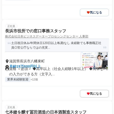
気になる
正社員
長浜市役所での窓口事務スタッフ
株式会社日本ビジネスデータープロセシングセンター 人事部
土日祝日休み/年間休日120日以上/転勤なし 未経験でも事務職正社
員◎官公庁ならではの充実...
滋賀県長浜市八幡東町
月給19万600円以上
資格 ＜必須＞ ◆高卒以上（社会人経験1年以上） ◆簡単なPC
の入力ができる方（文字入...
業界未経験歓迎
+12個
気になる
正社員
七本鎗を醸す冨田酒造の日本酒製造スタッフ