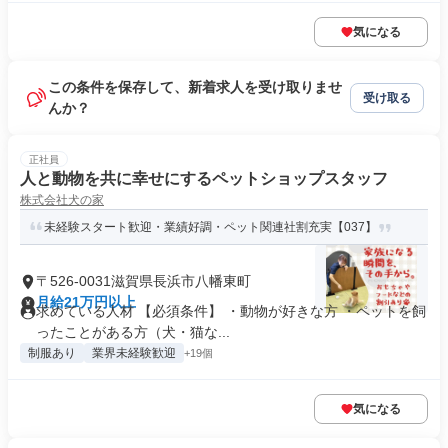
気になる
この条件を保存して、新着求人を受け取りませ
受け取る
んか？
正社員
人と動物を共に幸せにするペットショップスタッフ
株式会社犬の家
未経験スタート歓迎・業績好調・ペット関連社割充実【037】
〒526-0031滋賀県長浜市八幡東町
月給21万円以上
求めている人材 【必須条件】 ・動物が好きな方 ・ペットを飼
ったことがある方（犬・猫な...
制服あり
業界未経験歓迎
+19個
気になる