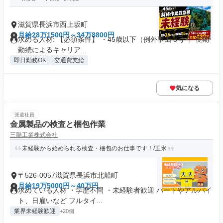
滋賀県長浜市西上坂町
月給28万1500円～34万8800円
求める人材: 【必須条件】 ・45歳以下（例外事由 3号 イ 長期
勤続によるキャリア...
即日勤務OK
交通費支給
気になる
派遣社員
金属製品の検査と梱包作業
三陽工業株式会社
未経験から始められる検査・梱包のお仕事です！/正米
〒526-0057滋賀県長浜市北船町
月給19万5000円～40万円
求めている人材 ・学歴不問 ・未経験者歓迎 パートやアルバイ
ト、日雇いなど フルタイ...
業界未経験歓迎
+20個