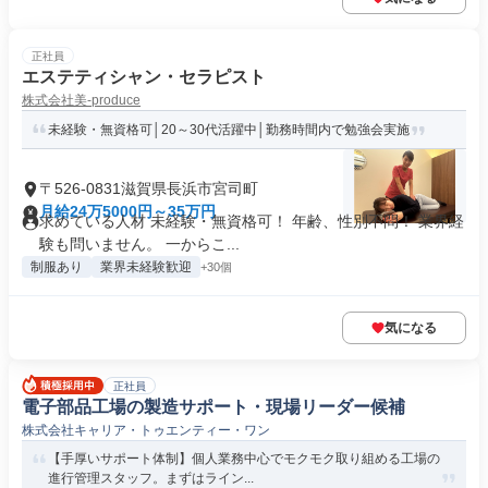
正社員
エステティシャン・セラピスト
株式会社美-produce
未経験・無資格可│20～30代活躍中│勤務時間内で勉強会実施
〒526-0831滋賀県長浜市宮司町
月給24万5000円～35万円
求めている人材 未経験・無資格可！ 年齢、性別不問！ 業界経
験も問いません。 一からこ...
制服あり
業界未経験歓迎
+30個
気になる
正社員
電子部品工場の製造サポート・現場リーダー候補
株式会社キャリア・トゥエンティー・ワン
【手厚いサポート体制】個人業務中心でモクモク取り組める工場の
進行管理スタッフ。まずはライン...