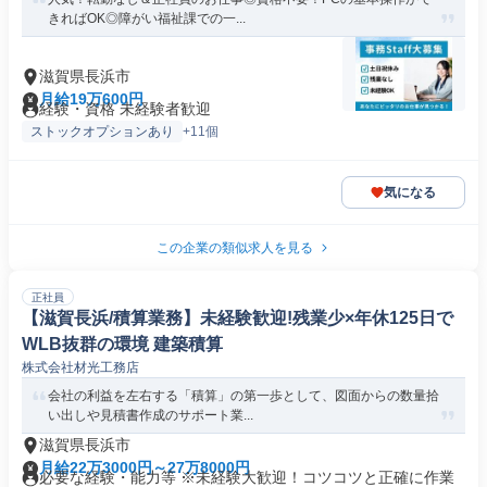
きればOK◎障がい福祉課での一...
滋賀県長浜市
月給19万600円
経験・資格 未経験者歓迎
ストックオプションあり
+11個
気になる
この企業の類似求人を見る
正社員
【滋賀長浜/積算業務】未経験歓迎!残業少×年休125日で
WLB抜群の環境 建築積算
株式会社材光工務店
会社の利益を左右する「積算」の第一歩として、図面からの数量拾
い出しや見積書作成のサポート業...
滋賀県長浜市
月給22万3000円～27万8000円
必要な経験・能力等 ※未経験大歓迎！コツコツと正確に作業