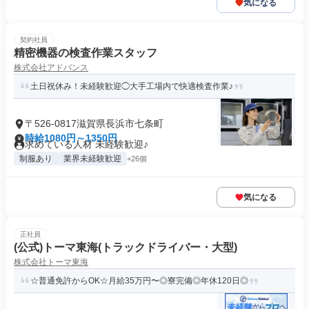
気になる
契約社員
精密機器の検査作業スタッフ
株式会社アドバンス
土日祝休み！未経験歓迎◯大手工場内で快適検査作業♪
〒526-0817滋賀県長浜市七条町
時給1080円～1350円
求めている人材 未経験歓迎♪
制服あり
業界未経験歓迎
+26個
気になる
正社員
(公式)トーマ東海(トラックドライバー・大型)
株式会社トーマ東海
☆普通免許からOK☆月給35万円〜◎寮完備◎年休120日◎