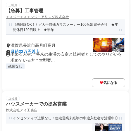
正社員
【急募】工事管理
エスジーエスエンジニアリング株式会社
《未経験OK！》✅大手特殊ガラスメーカー100％出資子会社 ★年
間休日120日以上 ★半年...
滋賀県長浜市高月町高月
月給22万円以上
求める人材: * 将来の生活の安定と技術者としてのやりがいを
求めている方 * 大型案...
残業なし
気になる
正社員
ハウスメーカーでの提案営業
株式会社アイ工務店
インセンティブ上限なし！住宅営業未経験の中途入社者が活躍中◎