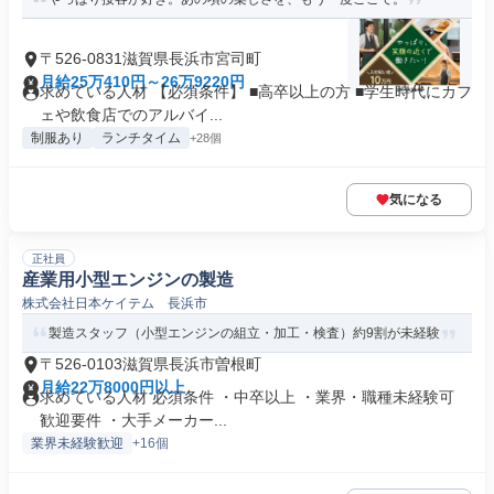
〒526-0831滋賀県長浜市宮司町
月給25万410円～26万9220円
求めている人材 【必須条件】 ■高卒以上の方 ■学生時代にカフ
ェや飲食店でのアルバイ...
制服あり
ランチタイム
+28個
気になる
正社員
産業用小型エンジンの製造
株式会社日本ケイテム 長浜市
製造スタッフ（小型エンジンの組立・加工・検査）約9割が未経験
〒526-0103滋賀県長浜市曽根町
月給22万8000円以上
求めている人材 必須条件 ・中卒以上 ・業界・職種未経験可
歓迎要件 ・大手メーカー...
業界未経験歓迎
+16個