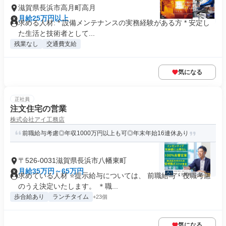
滋賀県長浜市高月町高月
月給25万円以上
求める人材: * 設備メンテナンスの実務経験がある方 * 安定し
た生活と技術者として...
残業なし
交通費支給
気になる
正社員
注文住宅の営業
株式会社アイ工務店
前職給与考慮◎年収1000万円以上も可◎年末年始16連休あり
〒526-0031滋賀県長浜市八幡東町
月給35万円～65万円
求めている人材 ⭐提示給与については、 前職給与・役職考慮
のうえ決定いたします。 ＊職...
歩合給あり
ランチタイム
+23個
気になる