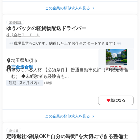
この企業の類似求人を見る
業務委託
ゆうパックの軽貨物配送ドライバー
株式会社Ｔ．Ｔ．Ｄ
職場見学もOKです。納得した上でお仕事スタートできます！
埼玉県加須市
完全歩合制
求めている人材 【必須条件】 普通自動車免許（AT限定を含
む） ◆未経験者も経験者も...
短期（3ヵ月以内）
+18個
気になる
この企業の類似求人を見る
正社員
定時退社×副業OK!“自分の時間”を大切にできる整備士