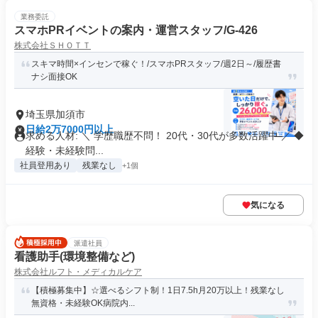
業務委託
スマホPRイベントの案内・運営スタッフ/G-426
株式会社ＳＨＯＴＴ
スキマ時間×インセンで稼ぐ！/スマホPRスタッフ/週2日～/履歴書
ナシ面接OK
埼玉県加須市
日給2万7000円以上
求める人材: ＼ 学歴職歴不問！ 20代・30代が多数活躍中 ／ ◆
経験・未経験問...
社員登用あり
残業なし
+1個
気になる
派遣社員
看護助手(環境整備など)
株式会社ルフト・メディカルケア
【積極募集中】☆選べるシフト制！1日7.5h月20万以上！残業なし
無資格・未経験OK病院内...