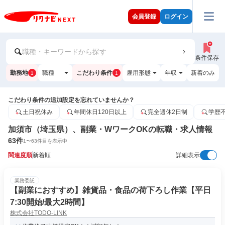
会員登録
ログイン
職種・キーワードから探す
条件保存
勤務地
職種
こだわり条件
雇用形態
年収
新着のみ
1
1
こだわり条件の追加設定を忘れていませんか？
土日祝休み
年間休日120日以上
完全週休2日制
学歴
加須市（埼玉県）、副業・WワークOKの転職・求人情報
63
件
1
〜
63
件目を表示中
関連度順
新着順
詳細表示
業務委託
【副業におすすめ】雑貨品・食品の荷下ろし作業【平日
7:30開始/最大2時間】
株式会社TODO-LINK