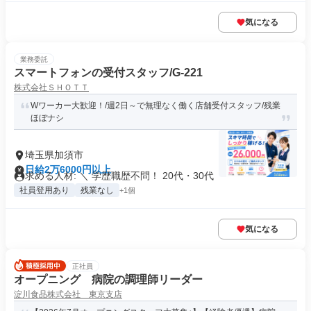
気になる
業務委託
スマートフォンの受付スタッフ/G-221
株式会社ＳＨＯＴＴ
Wワーカー大歓迎！/週2日～で無理なく働く店舗受付スタッフ/残業
ほぼナシ
埼玉県加須市
日給2万6000円以上
求める人材: ＼ 学歴職歴不問！ 20代・30代
社員登用あり
残業なし
+1個
気になる
正社員
オープニング 病院の調理師リーダー
淀川食品株式会社 東京支店