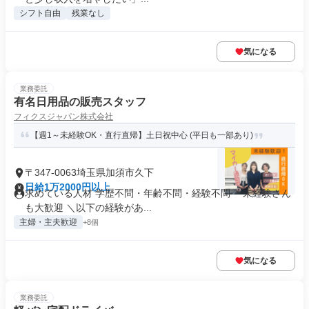
シフト自由
残業なし
気になる
業務委託
有名日用品の販売スタッフ
フィクスジャパン株式会社
【週1～未経験OK・直行直帰】土日祝中心 (平日も一部あり)
〒347-0063埼玉県加須市久下
日給1万2000円以上
求めている人材 学歴不問・年齢不問・経験不問 ＊未経験さん
も大歓迎 ＼以下の経験があ...
主婦・主夫歓迎
+8個
気になる
業務委託