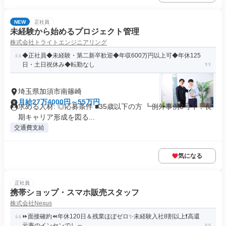
NEW
正社員
未経験から始めるプロジェクト管理
株式会社トライトエンジニアリング
◆正社員◆未経験・第二新卒歓迎◆年収600万円以上可◆年休125
日・土日祝休み◆転勤なし
埼玉県加須市南篠崎
月給27万4000円～55万円
求める人材: ◎応募条件 ■35歳以下の方 ┗例外事例3号イ：長
期キャリア形成を図る...
交通費支給
気になる
正社員
携帯ショップ・スマホ販売スタッフ
株式会社Nexus
⏩️面接確約⏪年休120日＆残業ほぼゼロ✨️未経験入社8割以上❗️高還
元率のインセンでしっ...