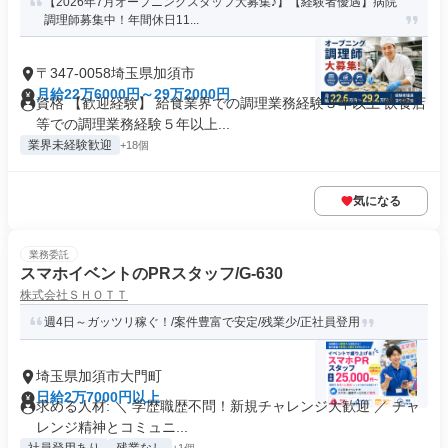
【2026年7月オープニングスタッフ大募集♪】【経験者優遇】病院
調理師募集中！年間休日11...
〒347-0058埼玉県加須市
月給22万6000円～29万2000円
資格 【歓迎経験】 給食業界での調理業務経験３年以上 飲食店
等での調理業務経験５年以上...
業界未経験歓迎
+18個
気になる
業務委託
スマホイベントのPRスタッフ/G-630
株式会社ＳＨＯＴＴ
週4日～ガッツリ稼ぐ！/案件豊富で安定/残業少/正社員登用
埼玉県加須市大門町
日給2万7000円以上
求める人材: ＼ 学歴職歴不問！新規チャレンジ大歓迎 ／ チャ
レンジ精神とコミュニ...