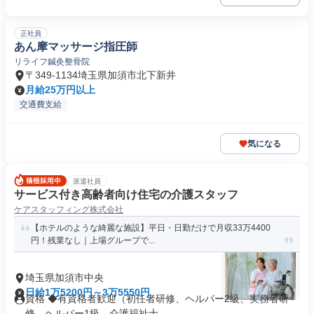
正社員
あん摩マッサージ指圧師
リライフ鍼灸整骨院
〒349-1134埼玉県加須市北下新井
月給25万円以上
交通費支給
気になる
派遣社員
サービス付き高齢者向け住宅の介護スタッフ
ケアスタッフィング株式会社
【ホテルのような綺麗な施設】平日・日勤だけで月収33万4400
円！残業なし｜上場グループで...
埼玉県加須市中央
日給1万5200円～3万5550円
資格 ◆有資格者歓迎（初任者研修、ヘルパー2級、実務者研
修、ヘルパー1級、介護福祉士 ...