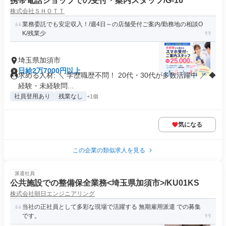
携帯電話ショップでの受付・案内スタッフ/G-16
株式会社ＳＨＯＴＴ
業務委託でも安定収入！/週4日～の店舗受付ご案内/勤務地の相談O
K/残業少
埼玉県加須市
日給2万7000円以上
求める人材: ＼ 学歴職歴不問！ 20代・30代が多数活躍中 ／ ◆
経験・未経験問...
社員登用あり
残業なし
+1個
気になる
この企業の類似求人を見る
派遣社員
公共施設での整備保全業務<埼玉県加須市>/KU01KS
株式会社朝日エンジニアリング
当社の正社員として多彩な現場で活躍する 無期雇用派遣 での募集
です。