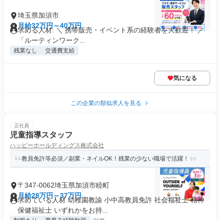
埼玉県加須市
月給32万円～40万円
求める人材: ＼ 携帯販売・イベント系の経験者を大歓迎！ ／
「ルーティンワーク...
残業なし
交通費支給
気になる
この企業の類似求人を見る
正社員
児童指導スタッフ
ハッピーホールディングス株式会社
教員免許等必須／副業・ネイルOK！残業の少ない職場で活躍！
〒347-0062埼玉県加須市睦町
月給28万円～37万円
求めている人材 幼稚園教諭 小中高教員免許 社会福祉士 精神
保健福祉士 いずれかをお持...