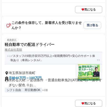
気になる
この条件を保存して、新着求人を受け取りませ
受け取る
んか？
業務委託
軽自動車での配送ドライバー
株式会社貴順
✅スタッフの8割月収55万円以上⭐️初期費用0円⭐️安心のサポート体
制あり（車両レンタル/...
埼玉県加須市南町
月給40万円～100万円
求める人材: ✅️必須条件 ・普通自動車免許(AT限定可) ・派手す
ぎない髪色 ※お...
シフト自由
即日勤務OK
+1個
気になる