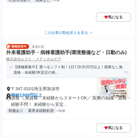
社員登用あり
残業なし
+1個
気になる
この企業の類似求人を見る
派遣社員
外来看護助手・病棟看護助手(環境整備など・日勤のみ)
株式会社ルフト・メディカルケア
【積極募集中】選べるシフト制！1日7.5h月20万以上！残業なし無
資格・未経験OK安定の病...
〒347-0101埼玉県加須市
時給1300円以上
資格 ＼無資格・未経験からスタートOK／ 医療の知識・資格・
経験不問！ 未経験から安定...
制服あり
業界未経験歓迎
+36個
気になる