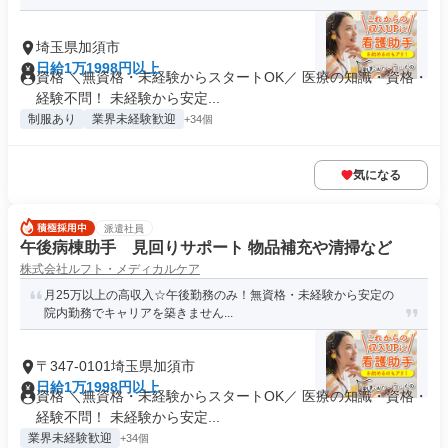
埼玉県加須市
日給1万1998円以上
資格 ＼無資格・未経験からスタートOK／ 医療の知識・資格・
経験不問！ 未経験から安定...
制服あり
業界未経験歓迎
+34個
気になる
派遣社員
午後病棟助手 見回りサポート 物品補充や清掃など
株式会社ルフト・メディカルケア
月25万以上の高収入☆午後勤務のみ！無資格・未経験から安定の
院内勤務でキャリアを築きません...
〒347-0101埼玉県加須市
日給1万1998円以上
資格 ＼無資格・未経験からスタートOK／ 医療の知識・資格・
経験不問！ 未経験から安定...
業界未経験歓迎
+34個