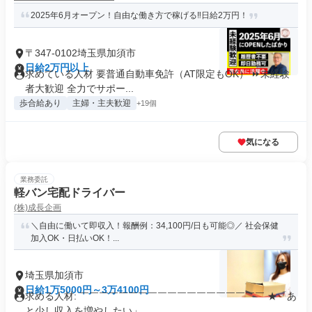
2025年6月オープン！自由な働き方で稼げる‼日給2万円！
〒347-0102埼玉県加須市
日給2万円以上
求めている人材 要普通自動車免許（AT限定もOK） ⏩未経験
者大歓迎 全力でサポー...
歩合給あり
主婦・主夫歓迎
+19個
気になる
業務委託
軽バン宅配ドライバー
(株)成長企画
＼自由に働いて即収入！報酬例：34,100円/日も可能◎／ 社会保健
加入OK・日払いOK！...
埼玉県加須市
日給1万5000円～3万4100円
求める人材: ￣￣￣￣￣￣￣￣￣￣￣￣￣￣￣￣￣￣￣ ★「あ
と少し収入を増やしたい」...