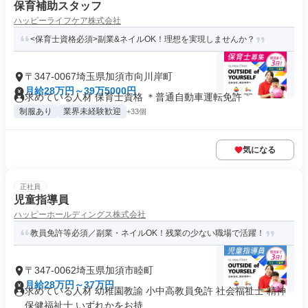
保育補助スタッフ
ハッピーライフケア株式会社
<保育士資格必須>副業&ネイルOK！理想を実現しませんか？
〒347-0067埼玉県加須市向川岸町
月給28万円～39万5000円
求めている人材 保育士資格 ＊普通自動車運転免許
制服あり
業界未経験歓迎
+33個
気になる
正社員
児童指導員
ハッピーホールディングス株式会社
教員免許等必須／副業・ネイルOK！残業の少ない職場で活躍！
〒347-0062埼玉県加須市睦町
月給28万円～37万円
求めている人材 幼稚園教諭 小中高教員免許 社会福祉士 精神
保健福祉士 いずれかをお持...