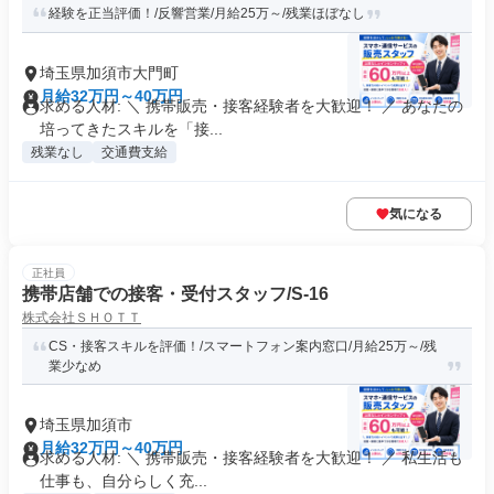
経験を正当評価！/反響営業/月給25万～/残業ほぼなし
埼玉県加須市大門町
月給32万円～40万円
求める人材: ＼ 携帯販売・接客経験者を大歓迎！ ／ あなたの
培ってきたスキルを「接...
残業なし
交通費支給
気になる
正社員
携帯店舗での接客・受付スタッフ/S-16
株式会社ＳＨＯＴＴ
CS・接客スキルを評価！/スマートフォン案内窓口/月給25万～/残
業少なめ
埼玉県加須市
月給32万円～40万円
求める人材: ＼ 携帯販売・接客経験者を大歓迎！ ／ 私生活も
仕事も、自分らしく充...