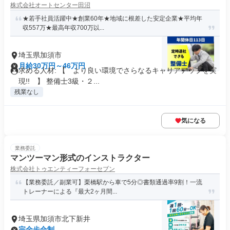
株式会社オートセンター田沼
★若手社員活躍中★創業60年★地域に根差した安定企業★平均年
収557万★最高年収700万以...
埼玉県加須市
月給30万円～46万円
求める人材: 【 より良い環境でさらなるキャリアアップを実
現!! 】 整備士3級・２...
残業なし
気になる
業務委託
マンツーマン形式のインストラクター
株式会社トゥエンティーフォーセブン
【業務委託／副業可】栗橋駅から車で5分◎書類通過率9割！一流
トレーナーによる『最大2ヶ月間...
埼玉県加須市北下新井
完全歩合制