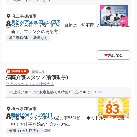
埼玉県加須市
月給24万5000円～50万円
求める人材: ✅️学歴・経験・資格は一切不問 フリーター、第二
新卒、ブランクのある方...
即日勤務OK
残業なし
気になる
派遣社員
病院介護スタッフ(看護助手)
ケアスタッフィング株式会社
上場グループの安定基盤で高時給♪日払いOKです！
埼玉県加須市
時給1900円～1950円
資格 ◆スタッフ様への還元率83%超！ ◆ミドルシニア活躍
中！お仕事を始めた方の70%...
短期（3ヵ月以内）
+28個