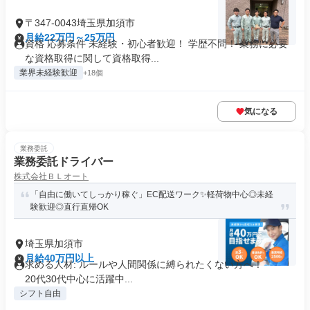
〒347-0043埼玉県加須市
月給22万円～25万円
資格 応募条件 未経験・初心者歓迎！ 学歴不問！ 業務に必要
な資格取得に関して資格取得...
業界未経験歓迎
+18個
気になる
業務委託
業務委託ドライバー
株式会社ＢＬオート
「自由に働いてしっかり稼ぐ」EC配送ワーク✨軽荷物中心◎未経
験歓迎◎直行直帰OK
埼玉県加須市
月給40万円以上
求める人材: ルールや人間関係に縛られたくない方へ！
20代30代中心に活躍中...
シフト自由