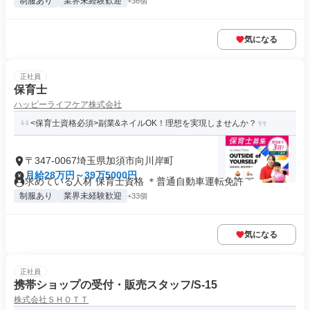
制服あり
業界未経験歓迎
+36個
気になる
正社員
保育士
ハッピーライフケア株式会社
<保育士資格必須>副業&ネイルOK！理想を実現しませんか？
〒347-0067埼玉県加須市向川岸町
月給28万円～39万5000円
求めている人材 保育士資格 ＊普通自動車運転免許
制服あり
業界未経験歓迎
+33個
気になる
正社員
携帯ショップの受付・販売スタッフ/S-15
株式会社ＳＨＯＴＴ