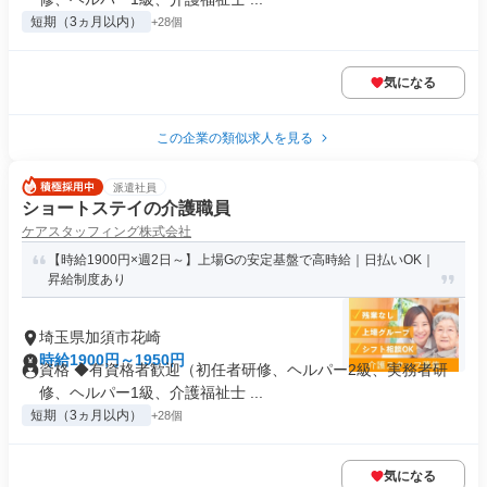
短期（3ヵ月以内）
+28個
気になる
この企業の類似求人を見る
派遣社員
ショートステイの介護職員
ケアスタッフィング株式会社
【時給1900円×週2日～】上場Gの安定基盤で高時給｜日払いOK｜
昇給制度あり
埼玉県加須市花崎
時給1900円～1950円
資格 ◆有資格者歓迎（初任者研修、ヘルパー2級、実務者研
修、ヘルパー1級、介護福祉士 ...
短期（3ヵ月以内）
+28個
気になる