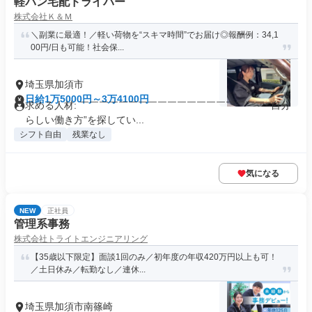
軽バン宅配ドライバー
株式会社Ｋ＆Ｍ
＼副業に最適！／軽い荷物を“スキマ時間”でお届け◎報酬例：34,1
00円/日も可能！社会保...
埼玉県加須市
日給1万5000円～3万4100円
求める人材: ￣￣￣￣￣￣￣￣￣￣￣￣￣￣￣￣￣￣￣ “自分
らしい働き方”を探してい...
シフト自由
残業なし
気になる
NEW
正社員
管理系事務
株式会社トライトエンジニアリング
【35歳以下限定】面談1回のみ／初年度の年収420万円以上も可！
／土日休み／転勤なし／連休...
埼玉県加須市南篠崎