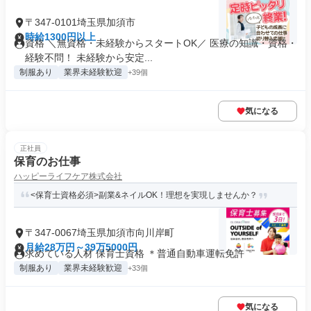
〒347-0101埼玉県加須市
時給1300円以上
資格 ＼無資格・未経験からスタートOK／ 医療の知識・資格・
経験不問！ 未経験から安定...
制服あり
業界未経験歓迎
+39個
気になる
正社員
保育のお仕事
ハッピーライフケア株式会社
<保育士資格必須>副業&ネイルOK！理想を実現しませんか？
〒347-0067埼玉県加須市向川岸町
月給28万円～39万5000円
求めている人材 保育士資格 ＊普通自動車運転免許
制服あり
業界未経験歓迎
+33個
気になる