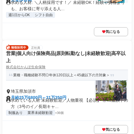
求める人材: ＼人柄採用です！／ 未経験OK！経験や資格より
も、お客様に寄り添える人...
週1日からOK
シフト自由
気になる
正社員
営業|個人向け保険商品|原則転勤なし|未経験歓迎|高卒以
上
株式会社かんぽ生命保険
業種・職種経験不問◎年休120日以上＜45歳以下の方対象＞
埼玉県加須市
月給25万6800円～31万350円
求めている人材 未経験歓迎／人物重視 【必須】 ◎45歳以下の
方（3号のイ／長期キャ...
制服あり
業界未経験歓迎
+36個
気になる