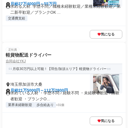
月給27万4000円～55万円
求める人材: 学歴不問／職種未経験歓迎／業種未経験歓迎／第
二新卒歓迎／ブランクOK ...
交通費支給
気になる
正社員
軽貨物配送ドライバー
合同会社YKJ
月収30万円以上可能！【羽生/加須エリア】軽貨物ドライバー
埼玉県加須市大桑
月給21万5000円～112万2800円
求めている人材 ・学歴不問 / 経験不問 ・未経験者歓迎 / 経験
者歓迎 ・ブランクO...
業界未経験歓迎
歩合給あり
+31個
気になる