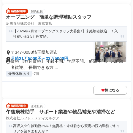
契約社員
オープニング 簡単な調理補助スタッフ
淀川食品株式会社 東京支店
【2026年7月オープニングスタッフ大募集♪】未経験者歓迎！！入
社祝い金2.5万円支給。
〒347-0058埼玉県加須市
月給21万5000円～23万5000円
資格 【歓迎資格】 年齢不問、学歴不問、 経験不問、 未経験
者歓迎、 長期できる方 ...
介護休暇あり
+7個
気になる
派遣社員
午後病棟助手 サポート業務や物品補充や清掃など
株式会社ルフト・メディカルケア
高収入☆午後勤務のみ！無資格・未経験から安定の院内勤務でキャ
リアを築きませんか？