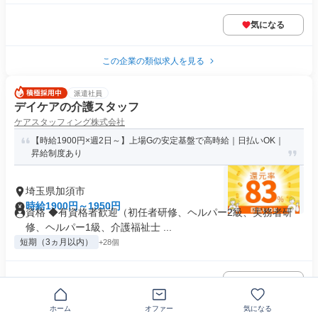
気になる
この企業の類似求人を見る
派遣社員
デイケアの介護スタッフ
ケアスタッフィング株式会社
【時給1900円×週2日～】上場Gの安定基盤で高時給｜日払いOK｜
昇給制度あり
埼玉県加須市
時給1900円～1950円
資格 ◆有資格者歓迎（初任者研修、ヘルパー2級、実務者研
修、ヘルパー1級、介護福祉士 ...
短期（3ヵ月以内）
+28個
気になる
ホーム
オファー
気になる