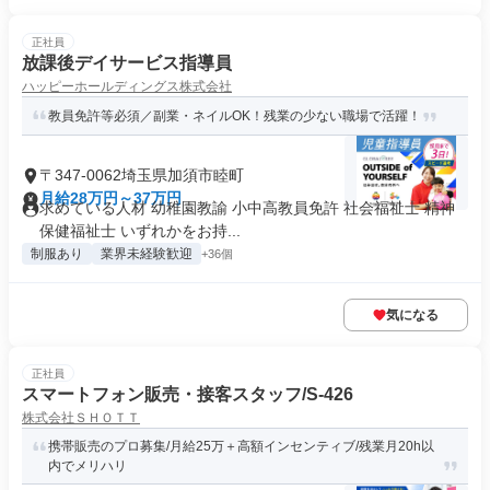
正社員
放課後デイサービス指導員
ハッピーホールディングス株式会社
教員免許等必須／副業・ネイルOK！残業の少ない職場で活躍！
〒347-0062埼玉県加須市睦町
月給28万円～37万円
求めている人材 幼稚園教諭 小中高教員免許 社会福祉士 精神
保健福祉士 いずれかをお持...
制服あり
業界未経験歓迎
+36個
気になる
正社員
スマートフォン販売・接客スタッフ/S-426
株式会社ＳＨＯＴＴ
携帯販売のプロ募集/月給25万＋高額インセンティブ/残業月20h以
内でメリハリ