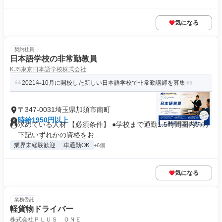
気になる
契約社員
日本語学校の非常勤教員
KJS東京日本語学校株式会社
2021年10月に開校した新しい日本語学校で非常勤講師を募集
〒347-0031埼玉県加須市南町
時給1950円以上
求めている人材 【必須条件】 ●学校まで通勤1.5時間圏内の方
下記いずれかの資格をお...
業界未経験歓迎
車通勤OK
+6個
気になる
業務委託
軽貨物ドライバー
株式会社ＰＬＵＳ ＯＮＥ