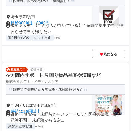
作業終了次第帰宅OK！！減額無し！
埼玉県加須市
日給3000円～6000円
求める人材: 【こんな人が向いている】 * 短時間集中で早く終
わらせて早く帰りたい...
週1日からOK
シフト自由
+1個
気になる
派遣社員
夕方院内サポート 見回り物品補充や清掃など
株式会社ルフト・メディカルケア
短時間で高時給☆★無資格・未経験歓迎★☆
〒347-0101埼玉県加須市
時給1580円以上
資格 ＼無資格・未経験からスタートOK／ 医療の知識・資格・
経験不問！ 未経験から安定...
業界未経験歓迎
+32個