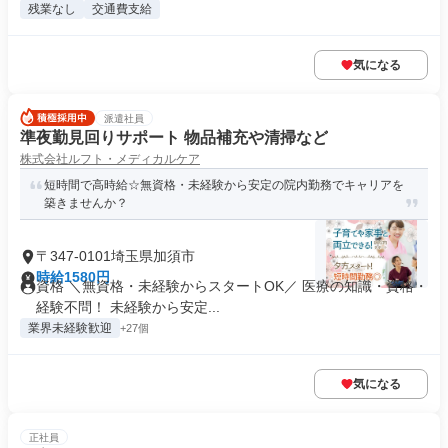
残業なし
交通費支給
気になる
派遣社員
準夜勤見回りサポート 物品補充や清掃など
株式会社ルフト・メディカルケア
短時間で高時給☆無資格・未経験から安定の院内勤務でキャリアを
築きませんか？
〒347-0101埼玉県加須市
時給1580円
資格 ＼無資格・未経験からスタートOK／ 医療の知識・資格・
経験不問！ 未経験から安定...
業界未経験歓迎
+27個
気になる
正社員