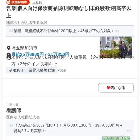
正社員
営業|個人向け保険商品|原則転勤なし|未経験歓迎|高卒以
上
株式会社かんぽ生命保険
業種・職種経験不問◎年休120日以上＜45歳以下の方対象＞
埼玉県加須市
月給25万6800円～31万350円
求めている人材 未経験歓迎／人物重視 【必須】 ◎45歳以下の
方（3号のイ／長期キャ...
制服あり
業界未経験歓迎
+36個
気になる
正社員
看護師
医療法人社団弘人会
《入職祝い金30万円あり！》月収30万1300円・39万0300円可＋
賞与3.7ヶ月実績！...