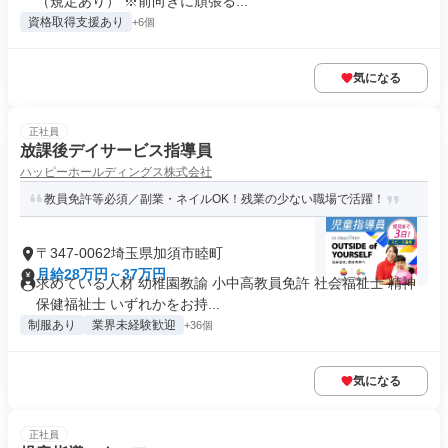
（規定あり） ※前向きに頑張る...
資格取得支援あり
+6個
気になる
正社員
放課後デイサービス指導員
ハッピーホールディングス株式会社
教員免許等必須／副業・ネイルOK！残業の少ない職場で活躍！
〒347-0062埼玉県加須市睦町
月給28万円～37万円
求めている人材 幼稚園教諭 小中高教員免許 社会福祉士 精神
保健福祉士 いずれかをお持...
制服あり
業界未経験歓迎
+36個
気になる
正社員