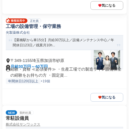
気になる
正社員
工場の設備管理・保守業務
光製薬株式会社
【栗橋駅から車15分】月給30万以上／設備メンテナンス中心／年
間休日123日／残業月10h...
〒349-1155埼玉県加須市砂原
月給30万円～40万円
経験・資格 ≪必須要件≫ ・生産工場での製造ライン設備保全
の経験をお持ちの方 ・固定資...
年間休日120日以上
+19個
気になる
NEW
契約社員
常駐設備員
株式会社サンワックス