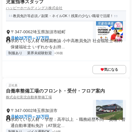
児童指導スタッフ
ハッピーホールディングス株式会社
教員免許等必須／副業・ネイルOK！残業の少ない職場で活躍！
〒347-0062埼玉県加須市睦町
月給28万円～37万円
求めている人材 幼稚園教諭 小中高教員免許 社会福祉士 精神
保健福祉士 いずれかをお持...
制服あり
業界未経験歓迎
+36個
気になる
正社員
自働車整備工場のフロント・受付・フロア案内
株式会社彩北自動車整備工場
〒347-0002埼玉県加須市
月給25万円～35万円
求めている人材 ・学歴：高卒以上 ・職務経歴不問 ・資格：普
通自動車運転免許（AT限定...
制服あり
バイク通勤OK
+14個