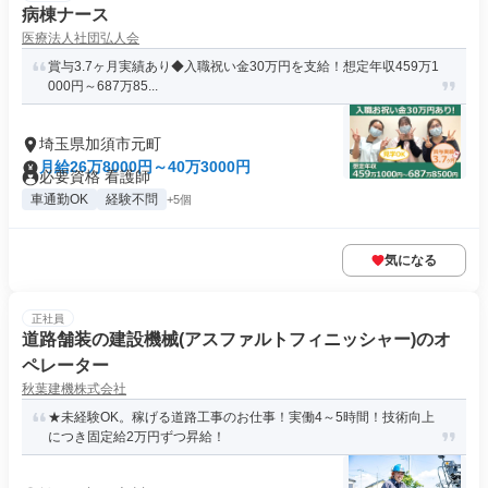
病棟ナース
医療法人社団弘人会
賞与3.7ヶ月実績あり◆入職祝い金30万円を支給！想定年収459万1
000円～687万85...
埼玉県加須市元町
月給26万8000円～40万3000円
必要資格 看護師
車通勤OK
経験不問
+5個
気になる
正社員
道路舗装の建設機械(アスファルトフィニッシャー)のオ
ペレーター
秋葉建機株式会社
★未経験OK。稼げる道路工事のお仕事！実働4～5時間！技術向上
につき固定給2万円ずつ昇給！