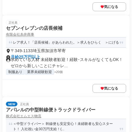
気になる
正社員
セブンイレブンの店長候補
有限会社糸井商事
レア求人！「店長候補」があらわれた。＞求人をひらく ＞にげる
〒349-1133埼玉県加須市琴寄
月給25万円以上
求めている人材 未経験者歓迎！経験･スキルがなくてもOK！
ゼロから新しいことにチャレ...
制服あり
業界未経験歓迎
+20個
気になる
NEW
正社員
アパレルの中型幹線便トラックドライバー
株式会社エムエス物流
＜中型ドライバー＞ 幹線便も安定安心！未経験者も安心スター
ト！ 入社祝い金30万円支給！(...