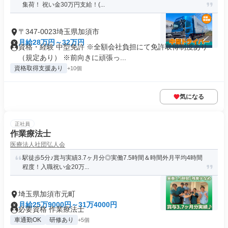
集荷！ 祝い金30万円支給！(...
〒347-0023埼玉県加須市
月給28万円～32万円
資格・経験 中型免許 ※全額会社負担にて免許取得制度あり
（規定あり） ※前向きに頑張っ...
資格取得支援あり
+10個
気になる
正社員
作業療法士
医療法人社団弘人会
駅徒歩5分♪賞与実績3.7ヶ月分◎実働7.5時間＆時間外月平均4時間
程度！入職祝い金20万...
埼玉県加須市元町
月給25万9000円～31万4000円
必要資格 作業療法士
車通勤OK
研修あり
+5個