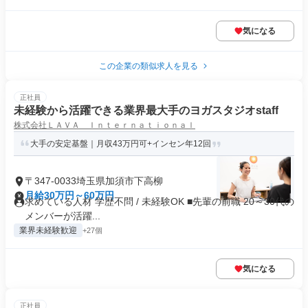
気になる
この企業の類似求人を見る
正社員
未経験から活躍できる業界最大手のヨガスタジオstaff
株式会社ＬＡＶＡ Ｉｎｔｅｒｎａｔｉｏｎａｌ
大手の安定基盤｜月収43万円可+インセン年12回
〒347-0033埼玉県加須市下高柳
月給30万円～60万円
求めている人材 学歴不問 / 未経験OK ■先輩の前職 20～30代の
メンバーが活躍...
業界未経験歓迎
+27個
気になる
正社員