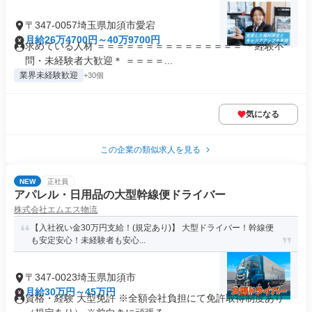
〒347-0057埼玉県加須市愛宕
月給26万4700円～40万9700円
求めている人材 ＝＝＝＝＝＝＝＝＝＝＝＝＝＝＝ ＊経験不
問・未経験者大歓迎＊ ＝＝＝＝...
業界未経験歓迎
+30個
気になる
この企業の類似求人を見る
NEW
正社員
アパレル・日用品の大型幹線便ドライバー
株式会社エムエス物流
【入社祝い金30万円支給！(規定あり)】 大型ドライバー！幹線便
も安定安心！未経験者も安心...
〒347-0023埼玉県加須市
月給30万円～45万円
資格・経験 大型免許 ※全額会社負担にて免許取得制度あり