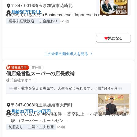
〒347-0016埼玉県加須市花崎北
月給50万円以上
求めている人材 ●Business-level Japanese is require...
業界未経験歓迎
歩合給あり
+23個
気になる
この企業の類似求人を見る
正社員
個店経営型スーパーの店長候補
株式会社ヤオコー
働く環境を変える勇気で、人生も変えられます。／賞与4.4ヶ月
〒347-0068埼玉県加須市大門町
月給31万円～54万円
求めている人材 ■必須条件 ・高卒以上 ・小売業界での実務経
験 （スーパー・ホームセン...
制服あり
主婦・主夫歓迎
+23個