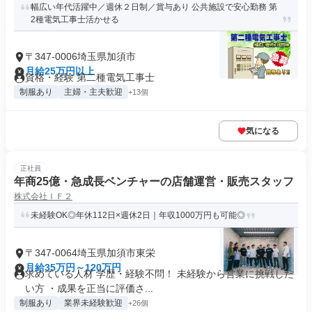
幅広い年代活躍中／週休２日制／賞与あり 公共施設で安心勤務 第
2種電気工事士活かせる
〒347-0006埼玉県加須市
月給25万円以上
資格・経験 第二種電気工事士
制服あり
主婦・主夫歓迎
+13個
気になる
正社員
年商25億・急成長ベンチャーの店舗運営・販売スタッフ
株式会社ＩＦ２
未経験OK◎年休112日×週休2日｜年収1000万円も可能◎
〒347-0064埼玉県加須市東栄
月給35万円～120万円
求めている人材 学歴・経験不問！ 未経験から営業に挑戦した
い方 ・成果を正当に評価さ...
制服あり
業界未経験歓迎
+26個