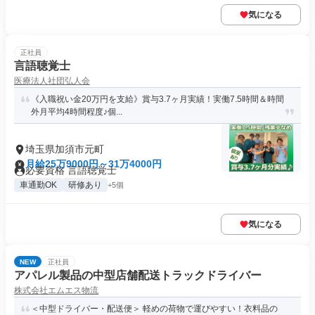
気になる
正社員
言語聴覚士
医療法人社団弘人会
《入職祝い金20万円を支給》賞与3.7ヶ月実績！実働7.5時間＆時間
外月平均4時間程度♪個...
埼玉県加須市元町
月給25万9000円～31万4000円
必要資格 言語聴覚士
車通勤OK
研修あり
+5個
気になる
NEW
正社員
アパレル製品の中型店舗配送トラックドライバー
株式会社エムエス物流
＜中型ドライバー・配送便＞ 軽めの荷物で運びやすい！衣料品の