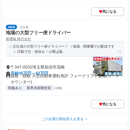
気になる
NEW
正社員
地場の大型フリー便ドライバー
都運輸 株式会社
正社員の大型フリー便ドライバー！ ＜地場・関東圏での配送です
＞ 日勤で日・祝休み！土曜は隔...
〒347-0032埼玉県加須市花崎
月給36万円～42万円
資格・経験 大型自動車運転免許 フォークリフト資格(リーチ・
カウンター)
制服あり
業界未経験歓迎
+16個
気になる
この企業の類似求人を見る