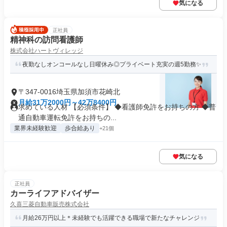
気になる
正社員
精神科の訪問看護師
株式会社ハートヴィレッジ
夜勤なしオンコールなし日曜休み◎プライベート充実の週5勤務✨
〒347-0016埼玉県加須市花崎北
月給31万2000円～42万8400円
求めている人材 【必須条件】 ◆看護師免許をお持ちの方 ◆普
通自動車運転免許をお持ちの...
業界未経験歓迎
歩合給あり
+21個
気になる
正社員
カーライフアドバイザー
久喜三菱自動車販売株式会社
月給26万円以上＊未経験でも活躍できる職場で新たなチャレンジ