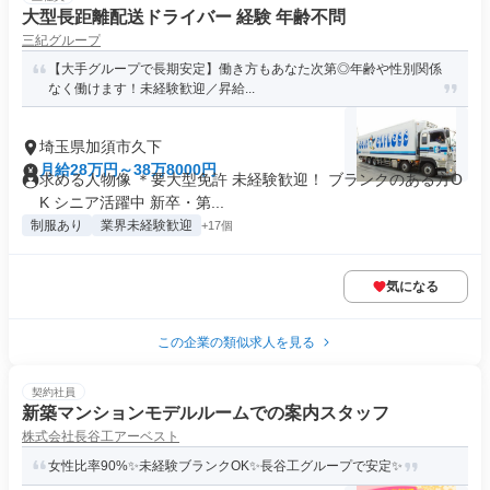
大型長距離配送ドライバー 経験 年齢不問
三紀グループ
【大手グループで長期安定】働き方もあなた次第◎年齢や性別関係
なく働けます！未経験歓迎／昇給...
埼玉県加須市久下
月給28万円～38万8000円
求める人物像 ＊要大型免許 未経験歓迎！ ブランクのある方O
K シニア活躍中 新卒・第...
制服あり
業界未経験歓迎
+17個
気になる
この企業の類似求人を見る
契約社員
新築マンションモデルルームでの案内スタッフ
株式会社長谷工アーベスト
女性比率90%✨未経験ブランクOK✨長谷工グループで安定✨