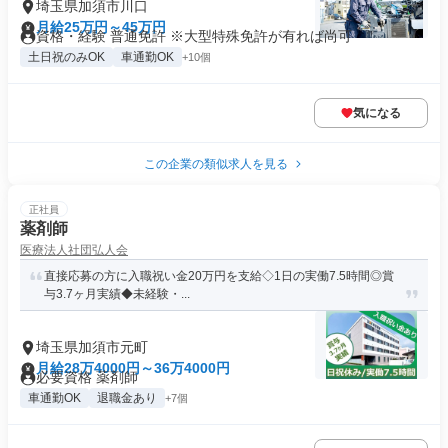
埼玉県加須市川口
月給25万円～45万円
資格・経験 普通免許 ※大型特殊免許が有れば尚可
土日祝のみOK
車通勤OK
+10個
気になる
この企業の類似求人を見る
正社員
薬剤師
医療法人社団弘人会
直接応募の方に入職祝い金20万円を支給◇1日の実働7.5時間◎賞
与3.7ヶ月実績◆未経験・...
埼玉県加須市元町
月給28万4000円～36万4000円
必要資格 薬剤師
車通勤OK
退職金あり
+7個