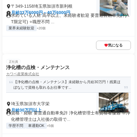
〒349-1158埼玉県加須市新利根
月給33万6000円～40万6000円
求めている人材 高卒以上、未経験者歓迎 要普通自動車免許(A
T限定可) ⭐職歴不問 ...
業界未経験歓迎
+20個
気になる
正社員
浄化槽の点検・メンテナンス
カワベ産業株式会社
【浄化槽の点検・メンテナンス】未経験から月給30万円！残業ほ
ぼなしで資格も取れるお仕事です...
埼玉県加須市大字栄
月給30万円以上
資格・経験 要普通自動車免許 浄化槽管理士有資格者優遇 ※浄
化槽管理士は入社後の取得で...
学歴不問
車通勤OK
+5個