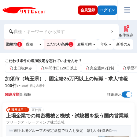
会員登録
ログイン
職種・キーワードから探す
条件保存
勤務地
職種
こだわり条件
雇用形態
年収
新着のみ
1
1
こだわり条件の追加設定を忘れていませんか？
土日祝休み
年間休日120日以上
完全週休2日制
学歴
加須市（埼玉県）、固定給25万円以上の転職・求人情報
100
件
1
〜
100
件目を表示中
関連度順
新着順
詳細表示
正社員
上場企業での精密機械と機械・試験機を扱う国内営業職
フリージアトレーディング株式会社
東証上場グループの安定基盤で収入も安定！嬉しい好待遇◎