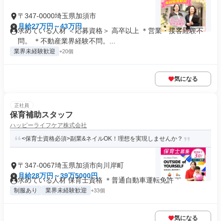
〒347-0000埼玉県加須市
月給27万円～43万円
求めている人材 ＜応募資格＞ 高卒以上 ＊営業・接客経験不
問。 ＊不動産業界経験不問。...
業界未経験歓迎
+20個
気になる
正社員
保育補助スタッフ
ハッピーライフケア株式会社
<保育士資格必須>副業&ネイルOK！理想を実現しませんか？
〒347-0067埼玉県加須市向川岸町
月給28万円～39万5000円
求めている人材 保育士資格 ＊普通自動車運転免許
制服あり
業界未経験歓迎
+33個
気になる