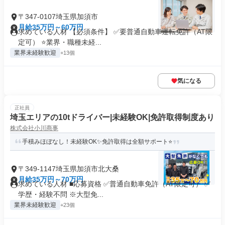
〒347-0107埼玉県加須市
月給35万円～60万円
求めている人材 【必須条件】 ✅要普通自動車運転免許（AT限
定可） ⭐業界・職種未経...
業界未経験歓迎
+13個
気になる
正社員
埼玉エリアの10tドライバー|未経験OK|免許取得制度あり
株式会社小川商事
手積みほぼなし！未経験OK✨免許取得は全額サポート⭐
〒349-1147埼玉県加須市北大桑
月給35万円～70万円
求めている人材 ■応募資格 ✅普通自動車免許（AT限定可） ✅
学歴・経験不問 ※大型免...
業界未経験歓迎
+23個