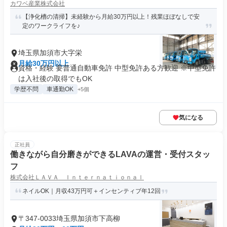
カワベ産業株式会社
【浄化槽の清掃】未経験から月給30万円以上！残業ほぼなしで安
定のワークライフを♪
埼玉県加須市大字栄
月給30万円以上
資格・経験 要普通自動車免許 中型免許ある方歓迎 ※中型免許
は入社後の取得でもOK
学歴不問
車通勤OK
+5個
気になる
正社員
働きながら自分磨きができるLAVAの運営・受付スタッ
フ
株式会社ＬＡＶＡ Ｉｎｔｅｒｎａｔｉｏｎａｌ
ネイルOK｜月収43万円可＋インセンティブ年12回
〒347-0033埼玉県加須市下高柳