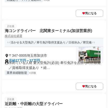
気になる
正社員
海コンドライバー 北関東ターミナル(加須営業所)
株式会社盛運
活かせる大型免許／牽引免許取得支援あり／日祝休み／寮完備
〒347-0005埼玉県加須市
月給27万円～37万円
求めている人材 要大型免許(必須) 牽引免許をお持ちの方歓迎
／資格取得支援あり ＊経...
業界未経験歓迎
+15個
気になる
正社員
近距離・中距離の大型ドライバー