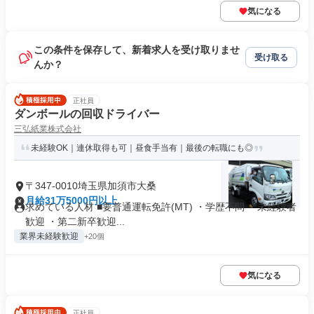
気になる
この条件を保存して、新着求人を受け取りませ
受け取る
んか？
正社員
ダンボールの回収ドライバー
三弘紙業株式会社
未経験OK｜連休取得も可｜昼食手当有｜最後の転職にも◎
〒347-0010埼玉県加須市大桑
月給31万5000円以上
求めている人材 ■要普通運転免許(MT) ・学歴不問 ・未経験者
歓迎 ・第二新卒歓迎...
業界未経験歓迎
+20個
気になる
正社員