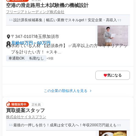
空港の滑走路用土木試験機の機械設計
フリージアトレーディング株式会社
設計課長候補募集｜幅広い業務でスキルget！安定企業・高収入
〒347-0107埼玉県加須市
月給40万円～60万円
求めている人材 【必須条件】 ✅高卒以上の方 ⭐キャリアアッ
プを計りたい方！ ⭐スキ...
車通勤OK
転勤なし
+9個
気になる
この企業の類似求人を見る
正社員
買取提案スタッフ
株式会社ケイタスプラン
最後の一押しを担う！成果は全て収入へ！年収2000万円超えも