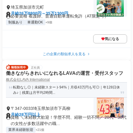
埼玉県加須市元町
月給26万8800円～35万1300円
必要資格 看護師、普通自動車運転免許（AT限定可）
制服あり
車通勤OK
+9個
気になる
この企業の類似求人を見る
正社員
働きながらきれいになれるLAVAの運営・受付スタッフ
株式会社LAVA International
転勤なし◎｜未経験スタート94%｜月収43万円も可◎｜年128日休
み♪｜残業は月平均2時間...
〒347-0033埼玉県加須市下高柳
月給28万円以上
資格 ＼未経験大歓迎！学歴不問、経験一切不問／ 20代～30代
の女性が多数活躍中の職...
業界未経験歓迎
+21個