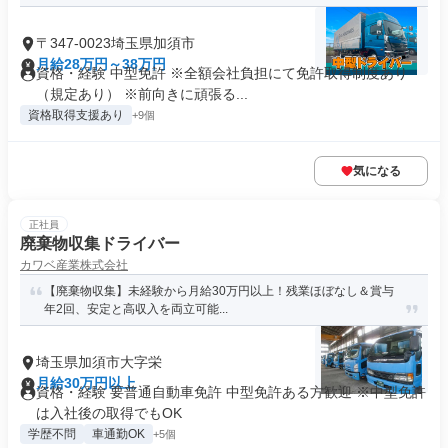
〒347-0023埼玉県加須市
月給28万円～38万円
資格・経験 中型免許 ※全額会社負担にて免許取得制度あり
（規定あり） ※前向きに頑張る...
資格取得支援あり
+9個
気になる
正社員
廃棄物収集ドライバー
カワベ産業株式会社
【廃棄物収集】未経験から月給30万円以上！残業ほぼなし＆賞与
年2回、安定と高収入を両立可能...
埼玉県加須市大字栄
月給30万円以上
資格・経験 要普通自動車免許 中型免許ある方歓迎 ※中型免許
は入社後の取得でもOK
学歴不問
車通勤OK
+5個