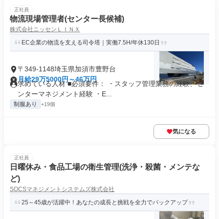
正社員
物流現場管理者(センター長候補)
株式会社ニッセンＬＩＮＸ
EC企業の物流を支える司令塔｜実働7.5H/年休130日
〒349-1148埼玉県加須市豊野台
月給29万5000円～46万円
求めている人材 ■必須要件： ・スタッフ管理業務の経験、セ
ンターマネジメント経験 ・E...
制服あり
+19個
気になる
正社員
日曜休み・食品工場の衛生管理(洗浄・殺菌・メンテな
ど)
SOCSマネジメントシステムズ株式会社
25～45歳が活躍中！あなたの成長と挑戦を全力でバックアップ