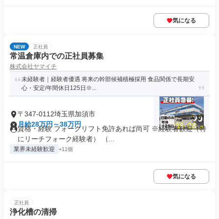
気になる
NEW
正社員
常温倉庫内での正社員募集
株式会社ヤマイチ
未経験者｜経験者優遇 将来の幹部候補積極採用 食品関係で長期安
心・安定/年間休日125日※...
〒347-0112埼玉県加須市
月給28万円～38万円
資格・経験 フォークリフト免許あれば尚可 ※経験者歓迎（特
にリーチフォーク経験者） （...
業界未経験歓迎
+11個
気になる
正社員
浄化槽の清掃