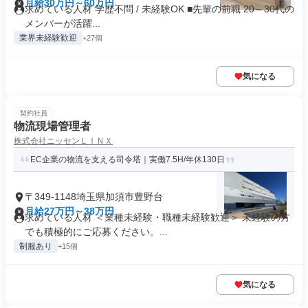
月給30万円～60万円
求めている人材 学歴不問 / 未経験OK ■先輩の前職 20～30代の
メンバーが活躍...
業界未経験歓迎
+27個
気になる
契約社員
物流現場管理者
株式会社ニッセンＬＩＮＸ
EC企業の物流を支える司令塔｜実働7.5H/年休130日
〒349-1148埼玉県加須市豊野台
月給27万円～38万円
求めている人材 ＜業種未経験・職種未経験歓迎＞ 未経験の方
でも積極的にご応募ください。...
制服あり
+15個
気になる