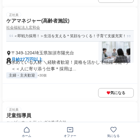
正社員
ケアマネジャー(高齢者施設)
社会福祉法人宏和会
＜即戦力採用！＞生活を支える＊笑顔をつくる！子育て支援充実！
〒349-1204埼玉県加須市陽光台
月給27万円以上
求めている人材 ＼経験者歓迎！資格を活かして活躍可能！／
＜＜人に寄り添う仕事＊採用は...
主婦・主夫歓迎
+30個
気になる
正社員
児童指導員
ハッピーホールディングス株式会社
教員免許等必須／副業・ネイルOK！残業の少ない職場で活躍！
ホーム
オファー
気になる