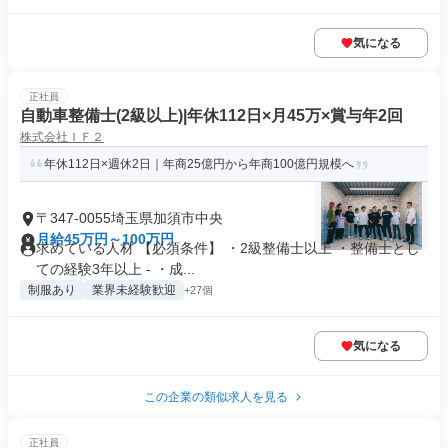
気になる
正社員
自動車整備士(2級以上)|年休112日×月45万×賞与年2回
株式会社ＩＦ２
年休112日×週休2日｜年商25億円から年商100億円規模へ
〒347-0055埼玉県加須市中央
月給45万円～100万円
求めている人材 【必須条件】 ・2級整備士以上 ・整備士とし
ての経験3年以上 - ・成...
制服あり
業界未経験歓迎
+27個
気になる
この企業の類似求人を見る
正社員