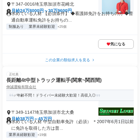
〒347-0016埼玉県加須市花崎北
月給24万8000円～30万9600円
求めている人材 【必須条件】 ◆看護師免許をお持ちの方 ◆普
通自動車運転免許をお持ちの...
制服あり
業界未経験歓迎
+25個
気になる
この企業の類似求人を見る
正社員
長距離4t中型トラック運転手(関東~関西間)
伸誠運輸有限会社
✅年齢不問！ドライバー未経験大歓迎！高収入◎
〒349-1147埼玉県加須市北大桑
月給38万円～45万円
求めている人材 中型自動車免許（必須） ＊2007年6月1日以前
に免許を取得した方は普...
業界未経験歓迎
+19個