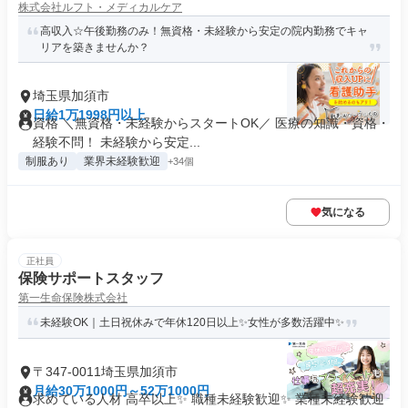
株式会社ルフト・メディカルケア
高収入☆午後勤務のみ！無資格・未経験から安定の院内勤務でキャ
リアを築きませんか？
埼玉県加須市
日給1万1998円以上
資格 ＼無資格・未経験からスタートOK／ 医療の知識・資格・
経験不問！ 未経験から安定...
制服あり
業界未経験歓迎
+34個
気になる
正社員
保険サポートスタッフ
第一生命保険株式会社
未経験OK｜土日祝休みで年休120日以上✨女性が多数活躍中✨
〒347-0011埼玉県加須市
月給30万1000円～52万1000円
求めている人材 高卒以上✨ 職種未経験歓迎✨ 業種未経験歓迎