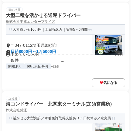
契約社員
大型二種を活かせる送迎ドライバー
株式会社平成エンタープライズ
入社祝い金10万円｜土日祝休み｜実働5～6時間
〒347-0112埼玉県加須市
日給8000円～1万5000円
求めている人材 ＝＝＝＝＝＝＝＝＝＝＝＝＝＝＝＝＝＝ 応募
条件 ＝＝＝＝＝＝＝＝＝＝...
制服あり
60代も応募可
+22個
気になる
正社員
海コンドライバー 北関東ターミナル(加須営業所)
株式会社盛運
活かせる大型免許／牽引免許取得支援あり／日祝休み／寮完備