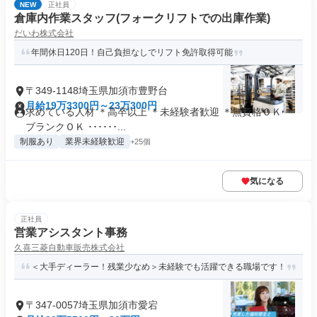
NEW
正社員
倉庫内作業スタッフ(フォークリフトでの出庫作業)
だいわ株式会社
年間休日120日！自己負担なしでリフト免許取得可能
〒349-1148埼玉県加須市豊野台
月給19万3300円～23万300円
求めている人材 ＊高卒以上 ＊未経験者歓迎 ＊無資格ＯＫ ＊
ブランクＯＫ ･･････...
制服あり
業界未経験歓迎
+25個
気になる
正社員
営業アシスタント事務
久喜三菱自動車販売株式会社
＜大手ディーラー！残業少なめ＞未経験でも活躍できる職場です！
〒347-0057埼玉県加須市愛宕