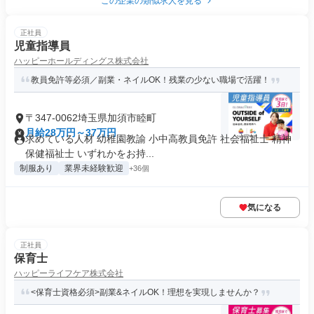
この企業の類似求人を見る
正社員
児童指導員
ハッピーホールディングス株式会社
教員免許等必須／副業・ネイルOK！残業の少ない職場で活躍！
〒347-0062埼玉県加須市睦町
月給28万円～37万円
求めている人材 幼稚園教諭 小中高教員免許 社会福祉士 精神
保健福祉士 いずれかをお持...
制服あり
業界未経験歓迎
+36個
気になる
正社員
保育士
ハッピーライフケア株式会社
<保育士資格必須>副業&ネイルOK！理想を実現しませんか？