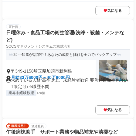
気になる
正社員
日曜休み・食品工場の衛生管理(洗浄・殺菌・メンテな
ど)
SOCSマネジメントシステムズ株式会社
25～45歳が活躍中！あなたの成長と挑戦を全力でバックアップ
〒349-1158埼玉県加須市新利根
月給33万6000円～40万6000円
求めている人材 高卒以上、未経験者歓迎 要普通自動車免許(A
T限定可) ⭐職歴不問 ...
業界未経験歓迎
+20個
気になる
派遣社員
午後病棟助手 サポート業務や物品補充や清掃など