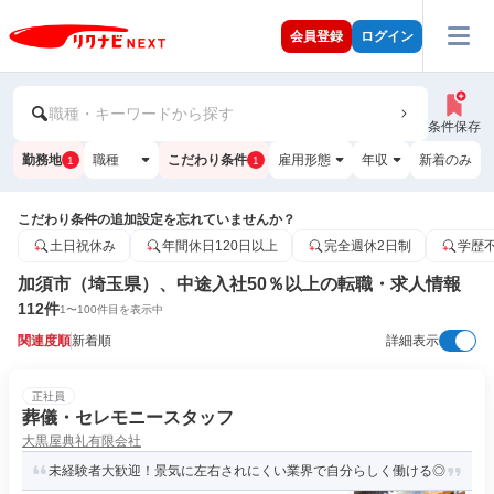
会員登録
ログイン
職種・キーワードから探す
条件保存
勤務地
職種
こだわり条件
雇用形態
年収
新着のみ
1
1
こだわり条件の追加設定を忘れていませんか？
土日祝休み
年間休日120日以上
完全週休2日制
学歴
加須市（埼玉県）、中途入社50％以上の転職・求人情報
112
件
1
〜
100
件目を表示中
関連度順
新着順
詳細表示
正社員
葬儀・セレモニースタッフ
大黒屋典礼有限会社
未経験者大歓迎！景気に左右されにくい業界で自分らしく働ける◎