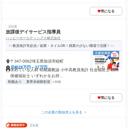
気になる
正社員
放課後デイサービス指導員
ハッピーホールディングス株式会社
教員免許等必須／副業・ネイルOK！残業の少ない職場で活躍！
〒347-0062埼玉県加須市睦町
月給28万円～37万円
求めている人材 幼稚園教諭 小中高教員免許 社会福祉士 精神
保健福祉士 いずれかをお持...
制服あり
業界未経験歓迎
+36個
気になる
この企業の類似求人を見る
正社員