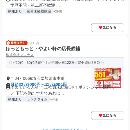
学歴不問・第二新卒歓迎 ...
制服あり
業界未経験歓迎
+29個
気になる
正社員
ほっともっと・やよい軒の店長候補
株式会社プレナス
✅20代・30代活躍中！✅年間休日122日✅完全週休2日制
〒347-0066埼玉県加須市本町
月給32万9000円～41万9000円
求めている人材 ＼正社員未経験OK！ポテンシャル採用です！
／ 下記を満たす方であれば...
制服あり
ランチタイム
+28個
気になる