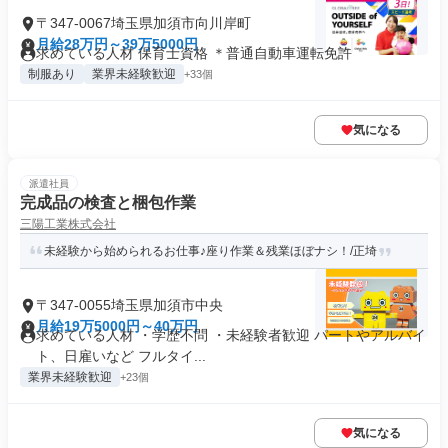
〒347-0067埼玉県加須市向川岸町
月給28万円～39万5000円
求めている人材 保育士資格 ＊普通自動車運転免許
制服あり
業界未経験歓迎
+33個
気になる
派遣社員
完成品の検査と梱包作業
三陽工業株式会社
未経験から始められるお仕事♪座り作業＆残業ほぼナシ！/正埼
〒347-0055埼玉県加須市中央
月給19万5000円～40万円
求めている人材 ・学歴不問 ・未経験者歓迎 パートやアルバイ
ト、日雇いなど フルタイ...
業界未経験歓迎
+23個
気になる