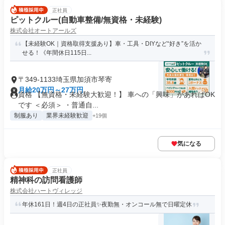
正社員
ピットクルー(自動車整備/無資格・未経験)
株式会社オートアールズ
【未経験OK｜資格取得支援あり】車・工具・DIYなど“好き”を活か
せる！《年間休日115日...
〒349-1133埼玉県加須市琴寄
月給20万円～27万円
資格 【無資格・未経験大歓迎！】 車への「興味」があればOK
です ＜必須＞ ・普通自...
制服あり
業界未経験歓迎
+19個
気になる
正社員
精神科の訪問看護師
株式会社ハートヴィレッジ
年休161日！週4日の正社員✨夜勤無・オンコール無で日曜定休