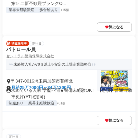
第✨ 二新卒歓迎ブランクO...
業界未経験歓迎
歩合給あり
+15個
気になる
正社員
パトロール員
セントラル警備保障株式会社
未経験入社が70％以上✨安定の上場企業勤務◎
〒347-0016埼玉県加須市花崎北
月給25万7000円～34万1300円
求めている人材 学歴不問★警備未経験OK！ 【必須】普通自動
車免許(AT限定可) ...
制服あり
業界未経験歓迎
+31個
気になる
正社員