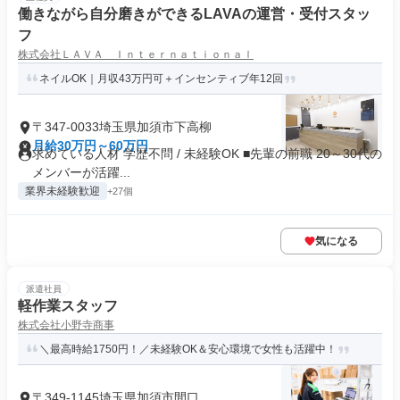
働きながら自分磨きができるLAVAの運営・受付スタッ
フ
株式会社ＬＡＶＡ Ｉｎｔｅｒｎａｔｉｏｎａｌ
ネイルOK｜月収43万円可＋インセンティブ年12回
〒347-0033埼玉県加須市下高柳
月給30万円～60万円
求めている人材 学歴不問 / 未経験OK ■先輩の前職 20～30代の
メンバーが活躍...
業界未経験歓迎
+27個
気になる
派遣社員
軽作業スタッフ
株式会社小野寺商事
＼最高時給1750円！／未経験OK＆安心環境で女性も活躍中！
〒349-1145埼玉県加須市間口