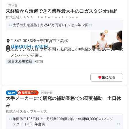
正社員
未経験から活躍できる業界最大手のヨガスタジオstaff
株式会社ＬＡＶＡ Ｉｎｔｅｒｎａｔｉｏｎａｌ
大手の安定基盤｜月収43万円可+インセン年12回
〒347-0033埼玉県加須市下高柳
月給30万円～60万円
求めている人材 学歴不問 / 未経験OK ■先輩の前職 20～30代の
メンバーが活躍...
業界未経験歓迎
+27個
気になる
NEW
派遣社員
大手メーカーにて研究の補助業務での研究補助 土日休
み
株式会社スタッフサービス
年間休日125日以上・月残業10時間以内・年間80,000件のプロジ
ェクト（2023年度実...