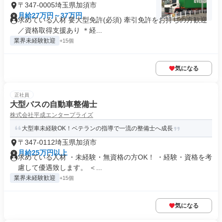
〒347-0005埼玉県加須市
月給27万円～37万円
求めている人材 要大型免許(必須) 牽引免許をお持ちの方歓迎
／資格取得支援あり ＊経...
業界未経験歓迎
+15個
気になる
正社員
大型バスの自動車整備士
株式会社平成エンタープライズ
大型車未経験OK！ベテランの指導で一流の整備士へ成長
〒347-0112埼玉県加須市
月給25万円以上
求めている人材 ・未経験・無資格の方OK！ ・経験・資格を考
慮して優遇致します。 ＜...
業界未経験歓迎
+15個
気になる