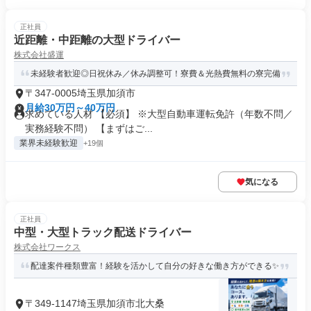
正社員
近距離・中距離の大型ドライバー
株式会社盛運
未経験者歓迎◎日祝休み／休み調整可！寮費＆光熱費無料の寮完備
〒347-0005埼玉県加須市
月給30万円～40万円
求めている人材 【必須】 ※大型自動車運転免許（年数不問／
実務経験不問） 【まずはご...
業界未経験歓迎
+19個
気になる
正社員
中型・大型トラック配送ドライバー
株式会社ワークス
配達案件種類豊富！経験を活かして自分の好きな働き方ができる✨
〒349-1147埼玉県加須市北大桑