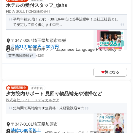
ホテルの受付スタッフ_tjahs
FIDIA SOLUTIONS株式会社
平均年齢26歳！20代・30代を中心に若手活躍中！当社正社員とし
て安定して長く働けます◎完...
〒347-0064埼玉県加須市東栄
月給21万5000円～30万円
資格 ＜＜応募条件＞＞ *Japanese Language Proficiency ...
業界未経験歓迎
+32個
気になる
派遣社員
夕方院内サポート 見回り物品補充や清掃など
株式会社ルフト・メディカルケア
短時間で高時給☆★無資格・未経験歓迎★☆
〒347-0101埼玉県加須市
時給1580円以上