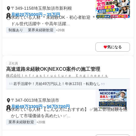
〒349-1158埼玉県加須市新利根
月給20万5000円～35万円
求めている人材 ＊未経験OK・初心者歓迎 ＊女性活躍中 ＊ミ
ドル世代活躍中・中高年活躍...
制服あり
業界未経験歓迎
+26個
気になる
正社員
高速道路未経験OK|NEXCO案件の施工管理
株式会社Ｉｎｆｒａｓｔｒｕｃｔｕｒｅ Ｅｎｇｉｎｅｅｒｓ
若手活躍中！月給49万円以上！年休123日・転勤なし
〒347-0013埼玉県加須市
月給49万3300円～56万5700円
求めている人材 【こんな方におすすめ】 ✅施工管理経験を活
かして市場価値を高めたい ✅...
業界未経験歓迎
+20個