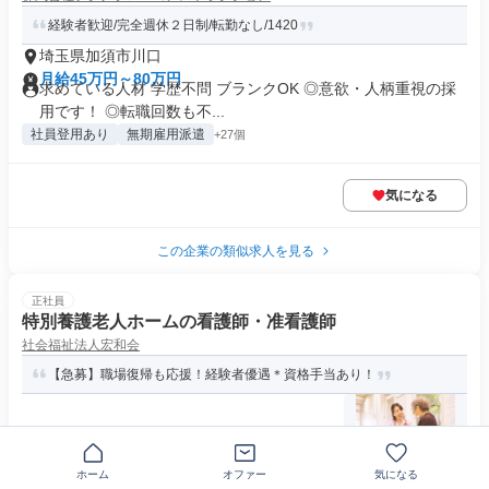
経験者歓迎/完全週休２日制/転勤なし/1420
埼玉県加須市川口
月給45万円～80万円
求めている人材 学歴不問 ブランクOK ◎意欲・人柄重視の採
用です！ ◎転職回数も不...
社員登用あり
無期雇用派遣
+27個
気になる
この企業の類似求人を見る
正社員
特別養護老人ホームの看護師・准看護師
社会福祉法人宏和会
【急募】職場復帰も応援！経験者優遇＊資格手当あり！
〒349-1204埼玉県加須市陽光台
月給27万5000円～31万円
求めている人材 ＜＜ 人柄重視の採用！ブランク歓迎 ＞＞ 利
ホーム
オファー
気になる