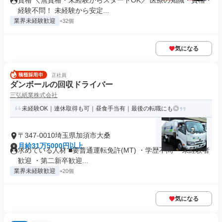
資格 ＼無資格・未経験からスタートOK／ 医療の知識・資格・
経験不問！ 未経験から安定...
業界未経験歓迎
+32個
気になる
正社員
ダンボールの回収ドライバー
三弘紙業株式会社
未経験OK｜連休取得も可｜昼食手当有｜最後の転職にも◎
〒347-0010埼玉県加須市大桑
月給31万5000円以上
求めている人材 ■要普通運転免許(MT) ・学歴不問 ・未経験者
歓迎 ・第二新卒歓迎...
業界未経験歓迎
+20個
気になる