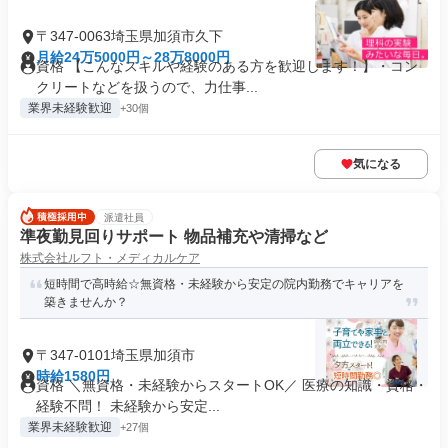
〒347-0063埼玉県加須市久下
月給24万5000円～28万8000円
資格 【こんなスキルや経験のある方を歓迎します！】・コン
クリートなどを扱うので、力仕事...
業界未経験歓迎
+30個
気になる
派遣社員
準夜勤見回りサポート 物品補充や清掃など
株式会社ルフト・メディカルケア
短時間で高時給☆無資格・未経験から安定の院内勤務でキャリアを
築きませんか？
〒347-0101埼玉県加須市
時給1580円
資格 ＼無資格・未経験からスタートOK／ 医療の知識・資格・
経験不問！ 未経験から安定...
業界未経験歓迎
+27個