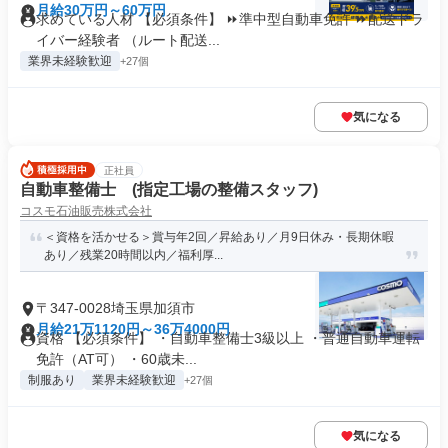
月給30万円～60万円
求めている人材 【必須条件】 ⏩準中型自動車免許 ⏩配送ドラ
イバー経験者 （ルート配送...
業界未経験歓迎
+27個
気になる
正社員
自動車整備士 (指定工場の整備スタッフ)
コスモ石油販売株式会社
＜資格を活かせる＞賞与年2回／昇給あり／月9日休み・長期休暇
あり／残業20時間以内／福利厚...
〒347-0028埼玉県加須市
月給21万1120円～36万4000円
資格 【必須条件】 ・自動車整備士3級以上 ・普通自動車運転
免許（AT可） ・60歳未...
制服あり
業界未経験歓迎
+27個
気になる