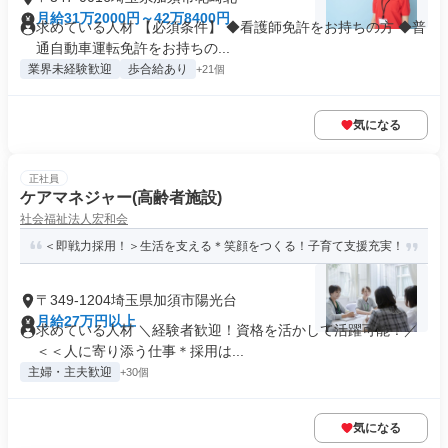
月給31万2000円～42万8400円
求めている人材 【必須条件】 ◆看護師免許をお持ちの方 ◆普
通自動車運転免許をお持ちの...
業界未経験歓迎
歩合給あり
+21個
気になる
正社員
ケアマネジャー(高齢者施設)
社会福祉法人宏和会
＜即戦力採用！＞生活を支える＊笑顔をつくる！子育て支援充実！
〒349-1204埼玉県加須市陽光台
月給27万円以上
求めている人材 ＼経験者歓迎！資格を活かして活躍可能！／
＜＜人に寄り添う仕事＊採用は...
主婦・主夫歓迎
+30個
気になる