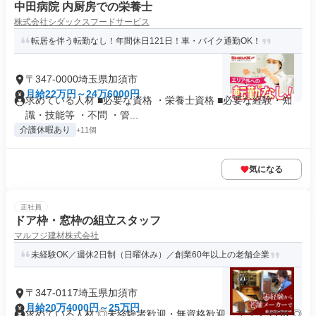
中田病院 内厨房での栄養士
株式会社シダックスフードサービス
転居を伴う転勤なし！年間休日121日！車・バイク通勤OK！
〒347-0000埼玉県加須市
月給22万円～24万6000円
求めている人材 ■必要な資格 ・栄養士資格 ■必要な経験・知
識・技能等 ・不問 ・管...
介護休暇あり
+11個
気になる
正社員
ドア枠・窓枠の組立スタッフ
マルフジ建材株式会社
未経験OK／週休2日制（日曜休み）／創業60年以上の老舗企業
〒347-0117埼玉県加須市
月給20万4000円～25万円
求めている人材 ◎未経験者歓迎・無資格歓迎・ブランクOK ◎