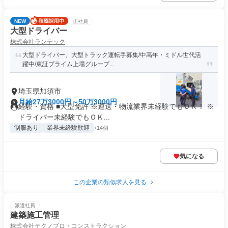
NEW
正社員
大型ドライバー
株式会社ランテック
大型ドライバー、大型トラック運転手募集/中高年・ミドル世代活
躍中/東証プライム上場グループ...
埼玉県加須市
月給27万3000円～50万3000円
経験・資格 ■大型免許 ※運送・物流業界未経験でもＯＫ！ ※
ドライバー未経験でもＯＫ...
制服あり
業界未経験歓迎
+14個
気になる
この企業の類似求人を見る
派遣社員
建築施工管理
株式会社テクノプロ・コンストラクション