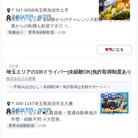
〒347-0056埼玉県加須市土手
月給24万円～40万円
求めている人材 未経験からのチャレンジ大歓迎！ もちろん同
業からの転職も歓迎です◎ ☆...
制服あり
業界未経験歓迎
+22個
気になる
正社員
埼玉エリアの10tドライバー|未経験OK|免許取得制度あり
株式会社小川商事
手積みほぼなし！未経験OK✨免許取得は全額サポート⭐
〒349-1147埼玉県加須市北大桑
月給35万円～70万円
求めている人材 ■応募資格 ✅普通自動車免許（AT限定可） ✅
学歴・経験不問 ※大型免...
業界未経験歓迎
+23個