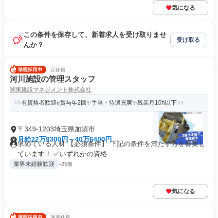
気になる
この条件を保存して、新着求人を受け取りませ
受け取る
んか？
正社員
河川施設の管理スタッフ
関東建設マネジメント株式会社
有資格者歓迎✊賞与年2回✨手当・待遇充実✨残業月10h以下
〒349-1203埼玉県加須市
月給22万9300円～40万6400円
求めている人材 【必須条件】 下記の条件を満たす方を募集し
ています！ ✅いずれかの資格...
業界未経験歓迎
+25個
気になる
派遣社員