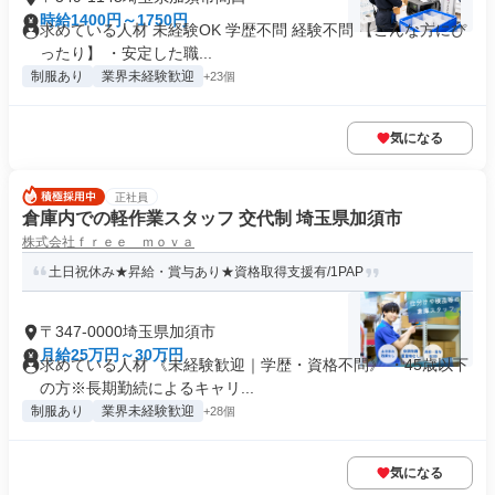
時給1400円～1750円
求めている人材 未経験OK 学歴不問 経験不問 【こんな方にぴ
ったり】 ・安定した職...
制服あり
業界未経験歓迎
+23個
気になる
正社員
倉庫内での軽作業スタッフ 交代制 埼玉県加須市
株式会社ｆｒｅｅ ｍｏｖａ
土日祝休み★昇給・賞与あり★資格取得支援有/1PAP
〒347-0000埼玉県加須市
月給25万円～30万円
求めている人材 《未経験歓迎｜学歴・資格不問》 ・45歳以下
の方※長期勤続によるキャリ...
制服あり
業界未経験歓迎
+28個
気になる