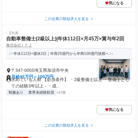
気になる
この企業の類似求人を見る
正社員
自動車整備士(2級以上)|年休112日×月45万×賞与年2回
株式会社ＩＦ２
年休112日×週休2日｜年商25億円から年商100億円規模へ
〒347-0055埼玉県加須市中央
月給45万円～100万円
求めている人材 【必須条件】 ・2級整備士以上 ・整備士とし
ての経験3年以上 - ・成...
制服あり
業界未経験歓迎
+27個
気になる
この企業の類似求人を見る