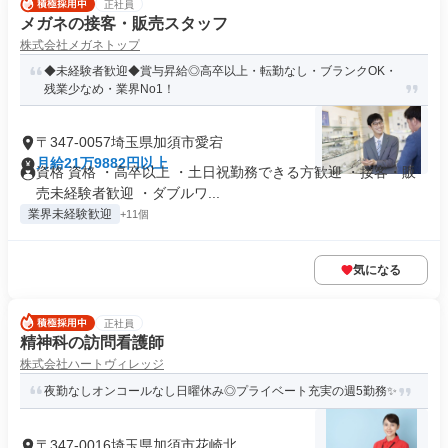
正社員
メガネの接客・販売スタッフ
株式会社メガネトップ
◆未経験者歓迎◆賞与昇給◎高卒以上・転勤なし・ブランクOK・
残業少なめ・業界No1！
〒347-0057埼玉県加須市愛宕
月給21万9882円以上
資格 資格 ・高卒以上 ・土日祝勤務できる方歓迎 ・接客・販
売未経験者歓迎 ・ダブルワ...
業界未経験歓迎
+11個
気になる
正社員
精神科の訪問看護師
株式会社ハートヴィレッジ
夜勤なしオンコールなし日曜休み◎プライベート充実の週5勤務✨
〒347-0016埼玉県加須市花崎北