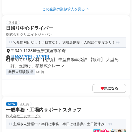
この企業の類似求人を見る
正社員
日帰り中心ドライバー
株式会社クリエイトジャパン
＼夜間対応なし！／残業なし、退職金制度・入院給付制度あり！
〒349-1133埼玉県加須市琴寄
月給23万円～33万円
求めている人材 【必須】 中型自動車免許 【歓迎】 大型免
許、玉掛け、移動式クレーン...
業界未経験歓迎
+31個
気になる
NEW
正社員
一般事務・工場内サポートスタッフ
株式会社三友サービス
主婦さん活躍中♬半日は事務・半日は軽作業✨土日祝休み！