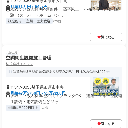
〒347-0068埼玉県加須市大門町
月給31万円～54万円
求めている人材 ■必須条件 ・高卒以上 ・小売業界での実務経
験 （スーパー・ホームセン...
制服あり
主婦・主夫歓迎
+23個
気になる
正社員
空調衛生設備施工管理
株式会社メイジン
◎賞与年3回◎前給保証あり◎完休2日/土日祝休み◎年休125
〒347-0055埼玉県加須市中央
月給47万5750円～59万7200円
求めている人材 学歴不問！ブランクOK！ 建築・土木・空調衛
生設備・電気設備などジャ...
年間休日120日以上
+30個
気になる