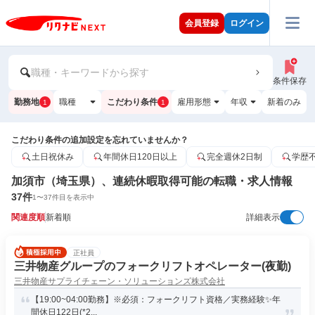
会員登録
ログイン
職種・キーワードから探す
条件保存
勤務地
職種
こだわり条件
雇用形態
年収
新着のみ
1
1
こだわり条件の追加設定を忘れていませんか？
土日祝休み
年間休日120日以上
完全週休2日制
学歴
加須市（埼玉県）、連続休暇取得可能の転職・求人情報
37
件
1
〜
37
件目を表示中
関連度順
新着順
詳細表示
正社員
三井物産グループのフォークリフトオペレーター(夜勤)
三井物産サプライチェーン・ソリューションズ株式会社
【19:00~04:00勤務】※必須：フォークリフト資格／実務経験✨年
間休日122日(*2...