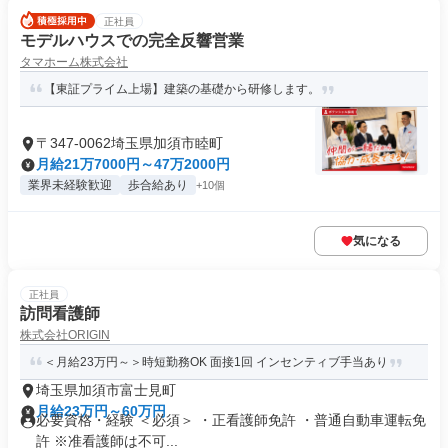
正社員
モデルハウスでの完全反響営業
タマホーム株式会社
【東証プライム上場】建築の基礎から研修します。
〒347-0062埼玉県加須市睦町
月給21万7000円～47万2000円
業界未経験歓迎
歩合給あり
+10個
気になる
正社員
訪問看護師
株式会社ORIGIN
＜月給23万円～＞時短勤務OK 面接1回 インセンティブ手当あり
埼玉県加須市富士見町
月給23万円～60万円
必要資格・経験 ＜必須＞ ・正看護師免許 ・普通自動車運転免
許 ※准看護師は不可...