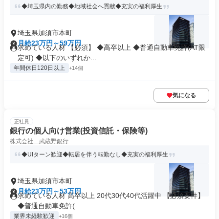
◆埼玉県内の勤務◆地域社会へ貢献◆充実の福利厚生
埼玉県加須市本町
月給23万円～59万円
求めている人材 【必須】 ◆高卒以上 ◆普通自動車免許(AT限
定可) ◆以下のいずれか...
年間休日120日以上
+14個
気になる
正社員
銀行の個人向け営業(投資信託・保険等)
株式会社 武蔵野銀行
◆UIターン歓迎◆転居を伴う転勤なし◆充実の福利厚生
埼玉県加須市本町
月給23万円～53万円
求めている人材 高卒以上 20代30代40代活躍中 【必須要件】
◆普通自動車免許(...
業界未経験歓迎
+16個