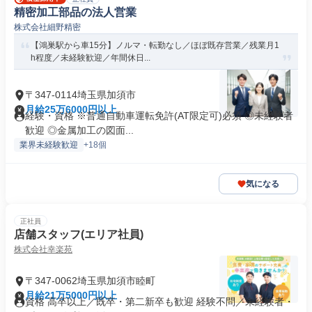
精密加工部品の法人営業
株式会社細野精密
【鴻巣駅から車15分】ノルマ・転勤なし／ほぼ既存営業／残業月1
h程度／未経験歓迎／年間休日...
〒347-0114埼玉県加須市
月給25万6000円以上
経験・資格 ※普通自動車運転免許(AT限定可)必須 ◎未経験者
歓迎 ◎金属加工の図面...
業界未経験歓迎
+18個
気になる
正社員
店舗スタッフ(エリア社員)
株式会社幸楽苑
〒347-0062埼玉県加須市睦町
月給21万5000円以上
資格 高卒以上／既卒・第二新卒も歓迎 経験不問／未経験者・