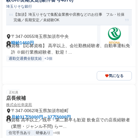
埼玉りそな銀行
【加須】埼玉りそなで集配金業務や庶務などのお仕事 フル・社保
完備／長期安定／未経験OK
〒347-0055埼玉県加須市中央
時給1460円
資格 【応募資格】 高卒以上、会社勤務経験者、自動車運転免
許 ※銀行業務経験者、歓迎！...
通勤交通費全額支給
+3個
気になる
正社員
店長候補
株式会社幸楽苑
〒347-0062埼玉県加須市睦町
月給31万5000円～37万5000円
資格 高卒以上／既卒・第二新卒も歓迎 飲食店での店長経験者
(業態・ジャンル不問) らー...
住宅手当あり
研修あり
+4個