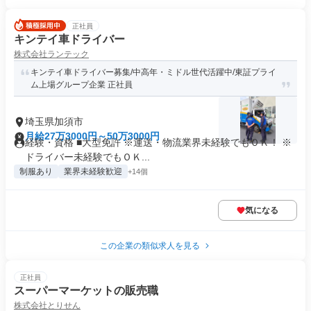
正社員
キンテイ車ドライバー
株式会社ランテック
キンテイ車ドライバー募集/中高年・ミドル世代活躍中/東証プライ
ム上場グループ企業 正社員
埼玉県加須市
月給27万3000円～50万3000円
経験・資格 ■大型免許 ※運送・物流業界未経験でもＯＫ！ ※
ドライバー未経験でもＯＫ...
制服あり
業界未経験歓迎
+14個
気になる
この企業の類似求人を見る
正社員
スーパーマーケットの販売職
株式会社とりせん