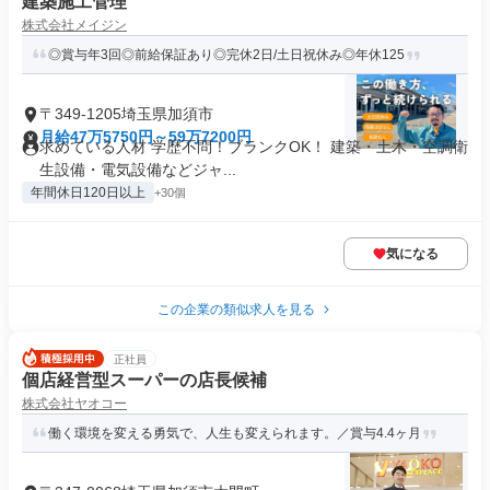
建築施工管理
株式会社メイジン
◎賞与年3回◎前給保証あり◎完休2日/土日祝休み◎年休125
〒349-1205埼玉県加須市
月給47万5750円～59万7200円
求めている人材 学歴不問！ブランクOK！ 建築・土木・空調衛
生設備・電気設備などジャ...
年間休日120日以上
+30個
気になる
この企業の類似求人を見る
正社員
個店経営型スーパーの店長候補
株式会社ヤオコー
働く環境を変える勇気で、人生も変えられます。／賞与4.4ヶ月