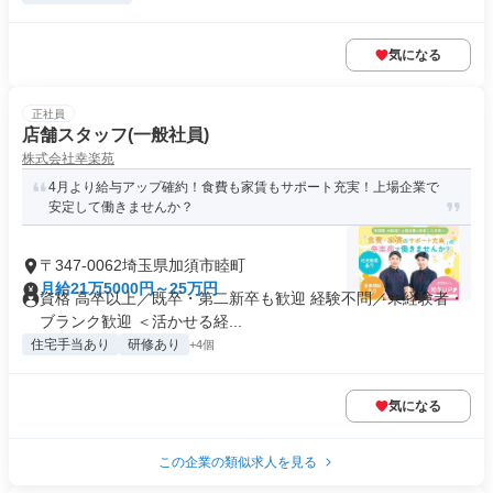
気になる
正社員
店舗スタッフ(一般社員)
株式会社幸楽苑
4月より給与アップ確約！食費も家賃もサポート充実！上場企業で
安定して働きませんか？
〒347-0062埼玉県加須市睦町
月給21万5000円～25万円
資格 高卒以上／既卒・第二新卒も歓迎 経験不問／未経験者・
ブランク歓迎 ＜活かせる経...
住宅手当あり
研修あり
+4個
気になる
この企業の類似求人を見る