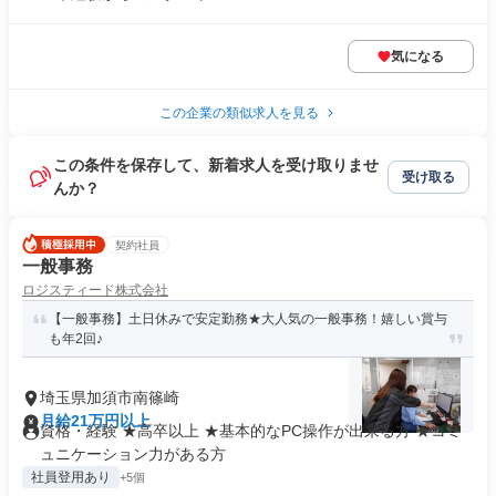
気になる
この企業の類似求人を見る
この条件を保存して、新着求人を受け取りませ
受け取る
んか？
契約社員
一般事務
ロジスティード株式会社
【一般事務】土日休みで安定勤務★大人気の一般事務！嬉しい賞与
も年2回♪
埼玉県加須市南篠崎
月給21万円以上
資格・経験 ★高卒以上 ★基本的なPC操作が出来る方 ★コミ
ュニケーション力がある方
社員登用あり
+5個