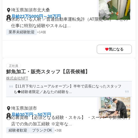
埼玉県加須市北大桑
月給23万5000円～30万円
求めている人材 ✅普通自動車運転免許（AT限定OK） →この
仕事に特別な経験やスキルは...
業界未経験歓迎
+14個
気になる
正社員
鮮魚加工・販売スタッフ【店長候補】
株式会社NFT
【11月下旬リニューアルオープン】半年で店長になったスタッフ
も◆経験者限定／あなたの経験を...
埼玉県加須市
月給30万円～50万円
応募資格 【必須となる経験・スキル】 ・スーパーや鮮魚専門
店での魚の加工経験 ※定年な...
経験者歓迎
ブランクOK
+3個