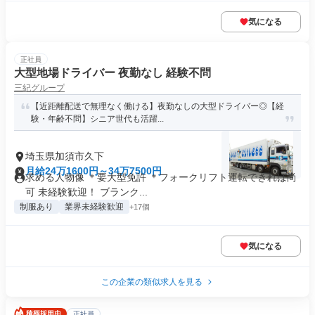
気になる
正社員
大型地場ドライバー 夜勤なし 経験不問
三紀グループ
【近距離配送で無理なく働ける】夜勤なしの大型ドライバー◎【経
験・年齢不問】シニア世代も活躍...
埼玉県加須市久下
月給24万1600円～34万7500円
求める人物像 ＊要大型免許 ＊フォークリフト運転できれば尚
可 未経験歓迎！ ブランク...
制服あり
業界未経験歓迎
+17個
気になる
この企業の類似求人を見る
正社員