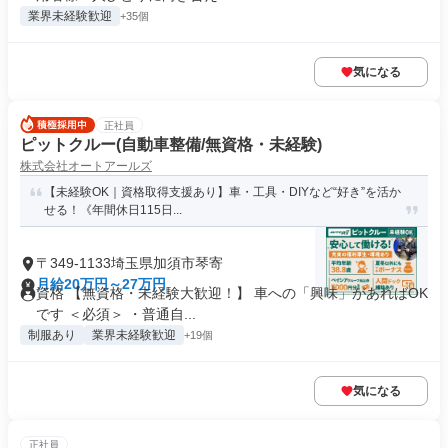
業界未経験歓迎
+35個
気になる
正社員
ピットクルー(自動車整備/無資格・未経験)
株式会社オートアールズ
【未経験OK｜資格取得支援あり】車・工具・DIYなど“好き”を活か
せる！《年間休日115日...
〒349-1133埼玉県加須市琴寄
月給20万円～27万円
資格 【無資格・未経験大歓迎！】 車への「興味」があればOK
です ＜必須＞ ・普通自...
制服あり
業界未経験歓迎
+19個
気になる
正社員