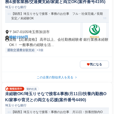
務&接客業務/交通費支給/家庭と両立OK(案件番号4195)
埼玉りそな銀行
【騎西】埼玉りそなで接客・事務のお仕事 フル・社保完備／長期
安定／未経験OK
〒347-0105埼玉県加須市
時給1550円
資格 【応募資格】 高卒以上、会社勤務経験者 銀行業務未経験
OK！ 一般事務の経験を活...
通勤交通費全額支給
+3個
気になる
この企業の類似求人を見る
契約社員
未経験OK/埼玉りそなで接客&事務/月11日/扶養内勤務O
K/家事や育児との両立を応援(案件番号4490)
埼玉りそな銀行
【騎西】埼玉りそなで接客・事務のお仕事 月11日・扶養控除内O