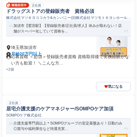
正社員
ドラッグストアの登録販売者 資格必須
株式会社マツキヨココカラ&カンパニー(旧株式会社マツモトキヨシホールデ
ィングス)
加須市【鷲宮駅】【登録販売者/正社員/求人】休みが取れない！店
舗がスーパー化していて資格を...
埼玉県加須市
月給20万円以上
応募資格 ＜必須＞登録販売者資格 資格取得後で実務経験がな
い方も歓迎！ ＼こんな方...
+2個
気になる
正社員
居宅介護支援のケアマネジャー/SOMPOケア加須
SOMPOケア株式会社
介護支援専門員以上＊SOMPOグループの安定基盤あり！日勤のみ
◎賞与や福利厚生など待遇充実...