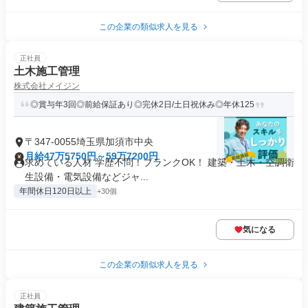
この企業の類似求人を見る
正社員
土木施工管理
株式会社メイジン
◎賞与年3回◎前給保証あり◎完休2日/土日祝休み◎年休125
〒347-0055埼玉県加須市中央
月給47万5750円～59万7200円
求めている人材 学歴不問！ブランクOK！ 建築・土木・空調衛
生設備・電気設備などジャ...
年間休日120日以上
+30個
気になる
この企業の類似求人を見る
正社員