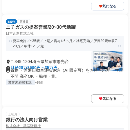
気になる
NEW
正社員
ニチガスの提案営業/20~30代活躍
日本瓦斯株式会社
要車免許／~35歳／上場／賞与4.6ヵ月／社宅完備／所長29歳年収7
20万／年休121／完...
〒349-1204埼玉県加須市陽光台
月給28万8500円～35万円
資格 ・普通自動車運転免許（AT限定可）をお持ちの方 ・学歴
不問 高卒OK ・職種・業...
業界未経験歓迎
+18個
気になる
正社員
銀行の法人向け営業
株式会社 武蔵野銀行