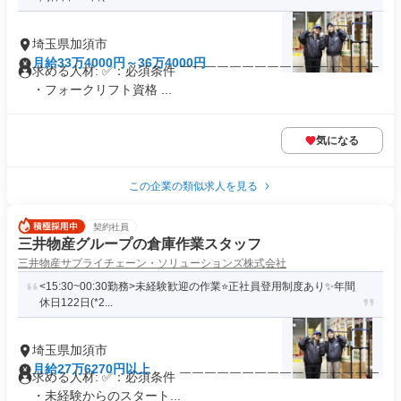
埼玉県加須市
月給33万4000円～36万4000円
求める人材: ✅：必須条件 ￣￣￣￣￣￣￣￣￣￣￣￣￣￣￣￣
・フォークリフト資格 ...
気になる
この企業の類似求人を見る
契約社員
三井物産グループの倉庫作業スタッフ
三井物産サプライチェーン・ソリューションズ株式会社
<15:30~00:30勤務>未経験歓迎の作業⭐正社員登用制度あり✨年間
休日122日(*2...
埼玉県加須市
月給27万6270円以上
求める人材: ✅：必須条件 ￣￣￣￣￣￣￣￣￣￣￣￣￣￣￣￣
・未経験からのスタート...