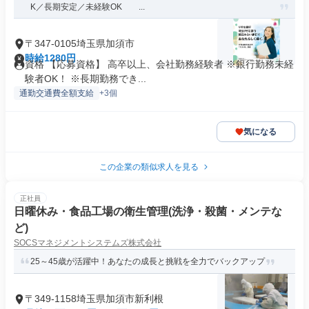
K／長期安定／未経験OK ...
〒347-0105埼玉県加須市
時給1280円
資格 【応募資格】 高卒以上、会社勤務経験者 ※銀行勤務未経
験者OK！ ※長期勤務でき...
通勤交通費全額支給
+3個
気になる
この企業の類似求人を見る
正社員
日曜休み・食品工場の衛生管理(洗浄・殺菌・メンテな
ど)
SOCSマネジメントシステムズ株式会社
25～45歳が活躍中！あなたの成長と挑戦を全力でバックアップ
〒349-1158埼玉県加須市新利根