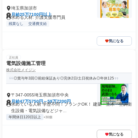
埼玉県加須市
月給25万7100円以上
求める人材: 介護支援専門員
残業なし
交通費支給
気になる
正社員
電気設備施工管理
株式会社メイジン
◎賞与年3回◎前給保証あり◎完休2日/土日祝休み◎年休125
〒347-0055埼玉県加須市中央
月給47万5750円～59万7200円
求めている人材 学歴不問！ブランクOK！ 建築・土木・空調衛
生設備・電気設備などジャ...
年間休日120日以上
+30個
気になる