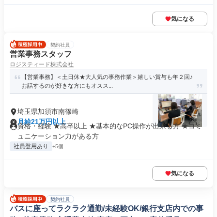
気になる
契約社員
営業事務スタッフ
ロジスティード株式会社
【営業事務】＜土日休★大人気の事務作業＞嬉しい賞与も年２回♪
お話するのが好きな方にもオスス...
埼玉県加須市南篠崎
月給21万円以上
資格・経験 ★高卒以上 ★基本的なPC操作が出来る方 ★コミ
ュニケーション力がある方
社員登用あり
+5個
気になる
契約社員
バスに座ってラクラク通勤/未経験OK/銀行支店内での事