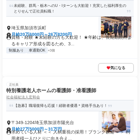
未経験、群馬・栃木へのU・Iターンも大歓迎！充実した福利厚生の
とりせんで正社員転職！
埼玉県加須市浜町
月給20万6000円～26万8200円
資格・経験 ★未経験の方も大歓迎！ ★年齢は、長期勤続によ
るキャリア形成を図るため、3...
制服あり
車通勤OK
+3個
気になる
正社員
特別養護老人ホームの看護師・准看護師
社会福祉法人宏和会
【急募】職場復帰も応援！経験者優遇＊資格手当あり！
〒349-1204埼玉県加須市陽光台
月給27万5000円～31万円
求めている人材 ＜＜ 人柄重視の採用！ブランク歓迎 ＞＞ 利
用者様一人ひとりに向き合え...