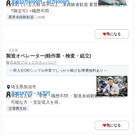
月給33万6000円～40万6000円
求めている人材 高卒以上、未経験者歓迎 要普通自動車免許(A
T限定可) ⭐職歴不問 ...
業界未経験歓迎
+20個
気になる
正社員
製造オペレーター(軽作業・検査・組立)
株式会社ブロックスカンパニー
即入社OK/シンプル作業でしっかり稼げる/寮費無料あり
埼玉県加須市
月給28万円～34万円
求める人材: ・学歴・職歴不問 ・製造未経験歓迎 ・夜勤対応
可能な方 ・安定収入を得...
交通費支給
気になる