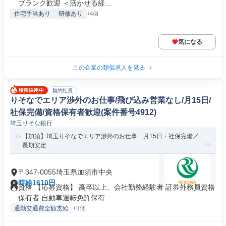
ブランク歓迎 ＜活かせる経...
住宅手当あり
研修あり
+4個
気になる
この企業の類似求人を見る
契約社員
りそなでエリア渉外のお仕事/飛び込み営業なし/月15日/
社保完備/資格保有者歓迎(案件番号4912)
埼玉りそな銀行
【加須】埼玉りそなでエリア渉外のお仕事 月15日・社保完備／
長期安定
〒347-0055埼玉県加須市中央
時給1610円
資格 【応募資格】 高卒以上、会社勤務経験者 証券外務員資格
保有者 自動車運転免許保有...
通勤交通費全額支給
+3個