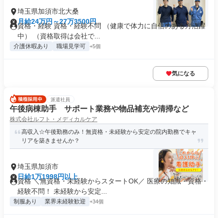
埼玉県加須市北大桑
月給24万円～27万3500円
資格・経験 資格・経験不問 （健康で体力に自信のある方活躍
中） （資格取得は会社で...
介護休暇あり
職場見学可
+5個
気になる
派遣社員
午後病棟助手 サポート業務や物品補充や清掃など
株式会社ルフト・メディカルケア
高収入☆午後勤務のみ！無資格・未経験から安定の院内勤務でキャ
リアを築きませんか？
埼玉県加須市
日給1万1998円以上
資格 ＼無資格・未経験からスタートOK／ 医療の知識・資格・
経験不問！ 未経験から安定...
制服あり
業界未経験歓迎
+34個