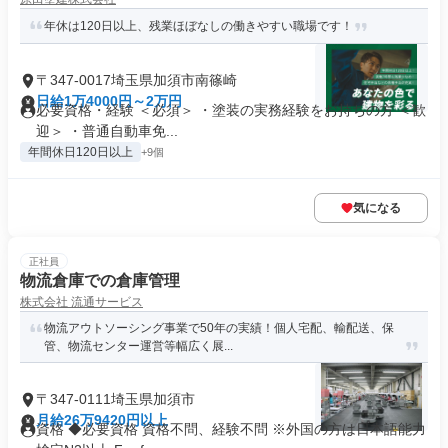
年休は120日以上、残業ほぼなしの働きやすい職場です！
〒347-0017埼玉県加須市南篠崎
日給1万4000円～2万円
必要資格・経験 ＜必須＞ ・塗装の実務経験をお持ちの方 ＜歓
迎＞ ・普通自動車免...
年間休日120日以上
+9個
気になる
正社員
物流倉庫での倉庫管理
株式会社 流通サービス
物流アウトソーシング事業で50年の実績！個人宅配、輸配送、保
管、物流センター運営等幅広く展...
〒347-0111埼玉県加須市
月給26万9420円以上
資格 ◆必要資格 資格不問、経験不問 ※外国の方は日本語能力