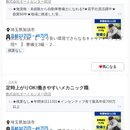
株式会社オートセンター田沼
★無資格・未経験から自動車整備士になれる!!★若手社員活躍中★
創業60年★地域に根差した安...
埼玉県加須市
月給23万円～46万円
求める人材: 【 より良い環境でさらなるキャリアアップを実
現!! 】 整備士3級・２...
残業なし
気になる
正社員
定時上がりOK!働きやすいメカニック職
株式会社オートセンター田沼
★残業なし★年間休日113日★インセンティブ有で最高年収700万
以上
埼玉県加須市
月給30万円～46万円