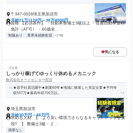
〒347-0028埼玉県加須市
月給21万1120円～36万4000円
資格 【必須条件】 ・自動車整備士3級以上 ・普通自動車運転
免許（AT可） ・60歳未...
制服あり
業界未経験歓迎
+27個
気になる
正社員
しっかり稼げてゆっくり休めるメカニック
株式会社オートセンター田沼
★若手社員活躍中★創業60年★地域に根差した安定企業★平均年
収557万★最高年収700万以...
埼玉県加須市
月給30万円～46万円
求める人材: 【 より良い環境でさらなるキャリアアップを実
現!! 】 整備士3級・２...
残業なし