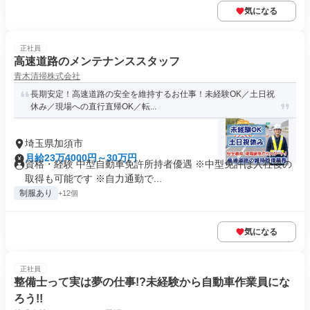
気になる
正社員
高速道路のメンテナンススタッフ
青木清掃株式会社
長期安定！高速道路の安全を維持するお仕事！未経験OK／土日祝
休み／現場への直行直帰OK／転...
埼玉県加須市
月給23万4000円～30万円
資格・経験 中型自動車免許所持者優遇 ※中型免許は入社後の
取得も可能です ※自力通勤で...
制服あり
+12個
気になる
正社員
整備士って実は夢の仕事!?未経験から自動車作業員にな
ろう!!