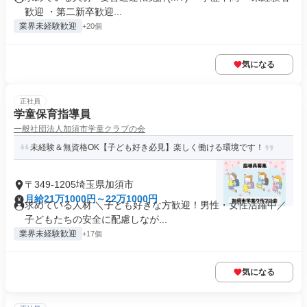
歓迎 ・第二新卒歓迎...
業界未経験歓迎
+20個
気になる
正社員
学童保育指導員
一般社団法人加須市学童クラブの会
未経験＆無資格OK【子ども好き必見】楽しく働ける環境です！
〒349-1205埼玉県加須市
月給21万1000円～22万1000円
求めている人材 ＼子ども好きな方歓迎！男性・女性活躍中／
子どもたちの安全に配慮しなが...
業界未経験歓迎
+17個
気になる