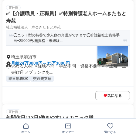
正社員
✅【介護職員・正職員】✅特別養護老人ホームきたもと
寿苑
社会福祉法人一寿会きたもと寿苑
⭕ニット型の特養で少人数の介護ができます⭕介護福祉士資格手
当+25000円/無資格・未経験...
埼玉県加須市
月給24万3000円～35万3000円
求める人材: ⭐️経験不問・学歴不問・資格不要！⭐️ ✅主婦・主
夫歓迎 ✅ブランクあ...
即日勤務OK
交通費支給
気になる
正社員
年間休日113日!働きやすいメカニック職
株式会社オートセンター田沼
★残業なし★年間休日113日★インセンティブ有で最高年収700万
ホーム
オファー
気になる