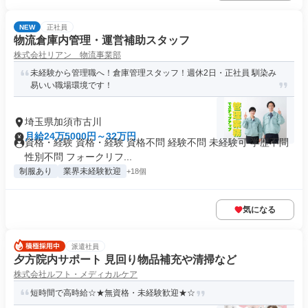
NEW
正社員
物流倉庫内管理・運営補助スタッフ
株式会社リアン 物流事業部
未経験から管理職へ！倉庫管理スタッフ！週休2日・正社員 馴染み
易いい職場環境です！
埼玉県加須市古川
月給24万5000円～32万円
資格・経験 資格・経験 資格不問 経験不問 未経験可 学歴不問
性別不問 フォークリフ...
制服あり
業界未経験歓迎
+18個
気になる
派遣社員
夕方院内サポート 見回り物品補充や清掃など
株式会社ルフト・メディカルケア
短時間で高時給☆★無資格・未経験歓迎★☆