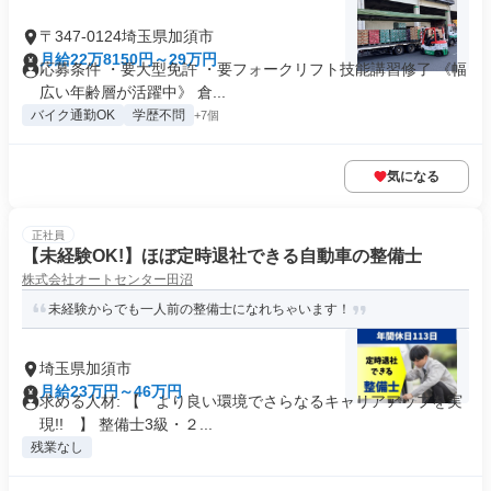
〒347-0124埼玉県加須市
月給22万8150円～29万円
応募条件 ・要大型免許 ・要フォークリフト技能講習修了 《幅
広い年齢層が活躍中》 倉...
バイク通勤OK
学歴不問
+7個
気になる
正社員
【未経験OK!】ほぼ定時退社できる自動車の整備士
株式会社オートセンター田沼
未経験からでも一人前の整備士になれちゃいます！
埼玉県加須市
月給23万円～46万円
求める人材: 【 より良い環境でさらなるキャリアアップを実
現!! 】 整備士3級・２...
残業なし