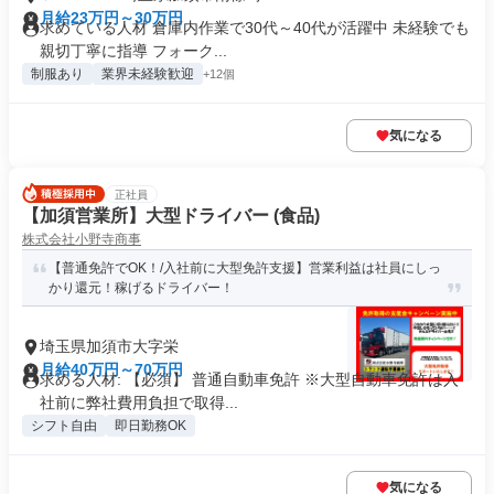
月給23万円～30万円
求めている人材 倉庫内作業で30代～40代が活躍中 未経験でも
親切丁寧に指導 フォーク...
制服あり
業界未経験歓迎
+12個
気になる
正社員
【加須営業所】大型ドライバー (食品)
株式会社小野寺商事
【普通免許でOK！/入社前に大型免許支援】営業利益は社員にしっ
かり還元！稼げるドライバー！
埼玉県加須市大字栄
月給40万円～70万円
求める人材: 【必須】 普通自動車免許 ※大型自動車免許は入
社前に弊社費用負担で取得...
シフト自由
即日勤務OK
気になる