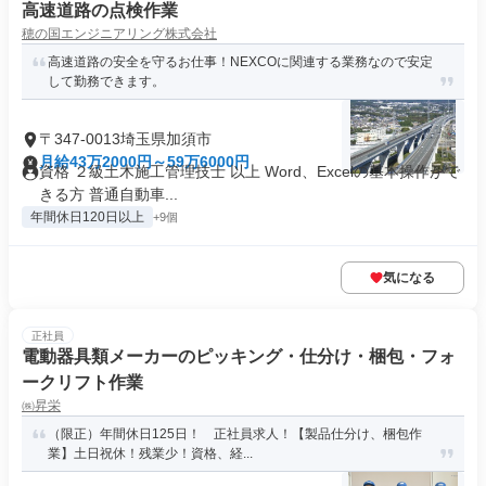
高速道路の点検作業
穂の国エンジニアリング株式会社
高速道路の安全を守るお仕事！NEXCOに関連する業務なので安定
して勤務できます。
〒347-0013埼玉県加須市
月給43万2000円～59万6000円
資格 ２級土木施工管理技士 以上 Word、Excelの基本操作がで
きる方 普通自動車...
年間休日120日以上
+9個
気になる
正社員
電動器具類メーカーのピッキング・仕分け・梱包・フォ
ークリフト作業
㈱昇栄
（限正）年間休日125日！ 正社員求人！【製品仕分け、梱包作
業】土日祝休！残業少！資格、経...