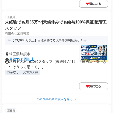
気になる
正社員
未経験でも月35万〜|天候休みでも給与100%保証|配管工
スタッフ
有限会社加須興業
【年収600万以上】目標を持てる人事考課制度あり！
埼玉県加須市
月給35万円以上
求める人材: ■20代スタッフ（未経験入社） 「最初は正直、き
つそうって思ってまし...
残業なし
交通費支給
気になる
この企業の類似求人を見る
正社員