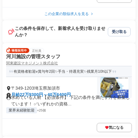
この企業の類似求人を見る
この条件を保存して、新着求人を受け取りませ
受け取る
んか？
正社員
河川施設の管理スタッフ
関東建設マネジメント株式会社
有資格者歓迎✊賞与年2回✨手当・待遇充実✨残業月10h以下
〒349-1203埼玉県加須市
月給22万9300円～40万6400円
求めている人材 【必須条件】 下記の条件を満たす方を募集し
ています！ ✅いずれかの資格...
業界未経験歓迎
+25個
気になる