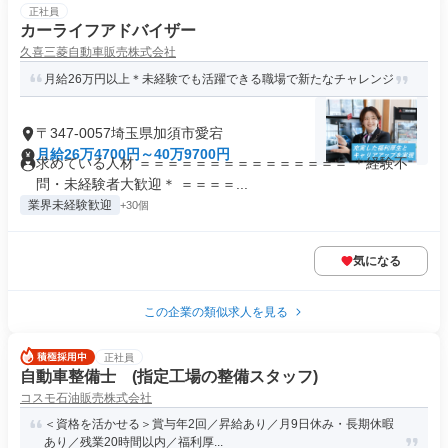
正社員
カーライフアドバイザー
久喜三菱自動車販売株式会社
月給26万円以上＊未経験でも活躍できる職場で新たなチャレンジ
〒347-0057埼玉県加須市愛宕
月給26万4700円～40万9700円
求めている人材 ＝＝＝＝＝＝＝＝＝＝＝＝＝＝＝ ＊経験不
問・未経験者大歓迎＊ ＝＝＝＝...
業界未経験歓迎
+30個
気になる
この企業の類似求人を見る
正社員
自動車整備士 (指定工場の整備スタッフ)
コスモ石油販売株式会社
＜資格を活かせる＞賞与年2回／昇給あり／月9日休み・長期休暇
あり／残業20時間以内／福利厚...