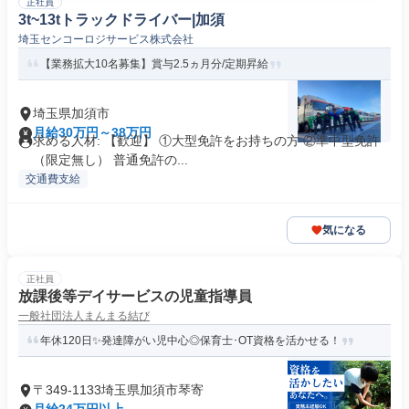
正社員
3t~13tトラックドライバー|加須
埼玉センコーロジサービス株式会社
【業務拡大10名募集】賞与2.5ヵ月分/定期昇給
埼玉県加須市
月給30万円～38万円
求める人材: 【歓迎】 ①大型免許をお持ちの方 ②準中型免許
（限定無し） 普通免許の...
交通費支給
気になる
正社員
放課後等デイサービスの児童指導員
一般社団法人まんまる結び
年休120日✨発達障がい児中心◎保育士･OT資格を活かせる！
〒349-1133埼玉県加須市琴寄