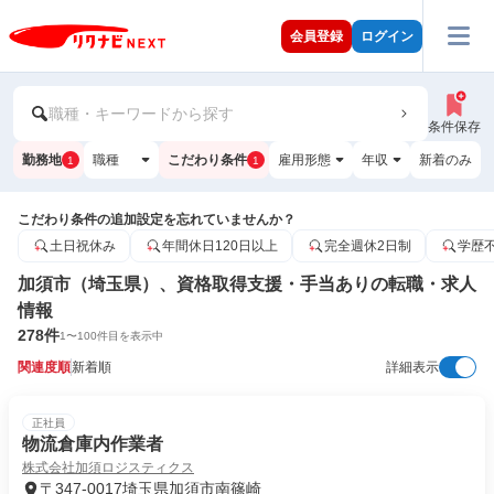
会員登録
ログイン
職種・キーワードから探す
条件保存
勤務地
職種
こだわり条件
雇用形態
年収
新着のみ
1
1
こだわり条件の追加設定を忘れていませんか？
土日祝休み
年間休日120日以上
完全週休2日制
学歴
加須市（埼玉県）、資格取得支援・手当ありの転職・求人
情報
278
件
1
〜
100
件目を表示中
関連度順
新着順
詳細表示
正社員
物流倉庫内作業者
株式会社加須ロジスティクス
〒347-0017埼玉県加須市南篠崎