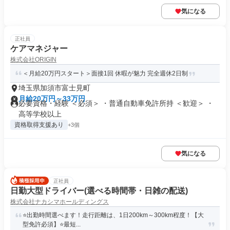
気になる
正社員
ケアマネジャー
株式会社ORIGIN
＜月給20万円スタート＞面接1回 休暇が魅力 完全週休2日制
埼玉県加須市富士見町
月給20万円～33万円
必要資格・経験 ＜必須＞ ・普通自動車免許所持 ＜歓迎＞ ・
高等学校以上
資格取得支援あり
+3個
気になる
正社員
日勤大型ドライバー(選べる時間帯・日雑の配送)
株式会社ナカシマホールディングス
⭐️出勤時間選べます！走行距離は、1日200km～300km程度！【大
型免許必須】⭐️最短...