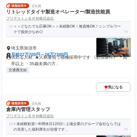
正社員
リトレッドタイヤ製造オペレーター/製造技能員
ブリヂストンＢＲＭ株式会社
＜＜どなたでも応募OK＞＞未経験OK！無資格OK！シンプルワー
クで負担少なめ◎
埼玉県加須市
月給22万700円～28万7300円
求める人材: ★人柄重視で積極採用中です 《必須条件》 ・高
卒以上 ・35歳未満の方...
交通費支給
気になる
正社員
倉庫内管理スタッフ
ブリヂストンＢＲＭ株式会社
✨未経験歓迎✨年間休日120日✨上場企業のグループ会社ならでは
の充実した福利厚生が自慢です...