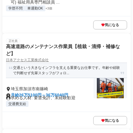
可) 福祉用具専門相談員 ...
学歴不問
車通勤OK
+3個
気になる
正社員
高速道路のメンテナンス作業員【植栽・清掃・補修な
ど】
日本アクセス工業株式会社
交通という大きなインフラを支える重要なお仕事です。年齢や経験
で判断せず先輩スタッフがフォロ...
埼玉県加須市南篠崎
月給26万5100円～36万6040円
求める人材: 要普免許、未経験歓迎
交通費支給
気になる