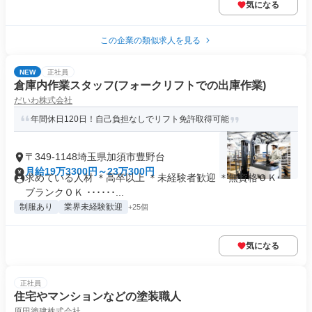
気になる
この企業の類似求人を見る
NEW
正社員
倉庫内作業スタッフ(フォークリフトでの出庫作業)
だいわ株式会社
年間休日120日！自己負担なしでリフト免許取得可能
〒349-1148埼玉県加須市豊野台
月給19万3300円～23万300円
求めている人材 ＊高卒以上 ＊未経験者歓迎 ＊無資格ＯＫ ＊
ブランクＯＫ ･･････...
制服あり
業界未経験歓迎
+25個
気になる
正社員
住宅やマンションなどの塗装職人
原田塗建株式会社