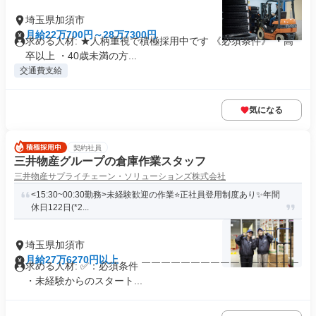
埼玉県加須市
月給22万700円～28万7300円
求める人材: ★人柄重視で積極採用中です 《必須条件》 ・高
卒以上 ・40歳未満の方...
交通費支給
気になる
契約社員
三井物産グループの倉庫作業スタッフ
三井物産サプライチェーン・ソリューションズ株式会社
<15:30~00:30勤務>未経験歓迎の作業⭐正社員登用制度あり✨年間
休日122日(*2...
埼玉県加須市
月給27万6270円以上
求める人材: ✅：必須条件 ￣￣￣￣￣￣￣￣￣￣￣￣￣￣￣￣
・未経験からのスタート...