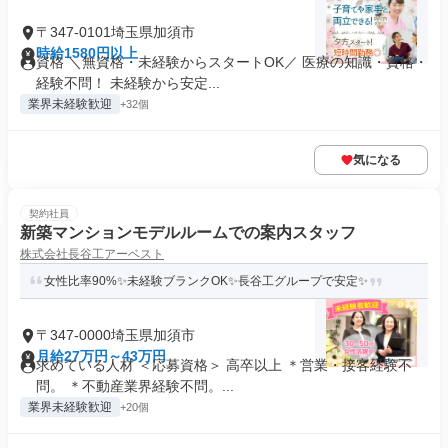
〒347-0101埼玉県加須市
時給1580円以上
資格 ＼無資格・未経験からスタートOK／ 医療の知識・資格・
経験不問！ 未経験から安定...
業界未経験歓迎
+32個
気になる
契約社員
新築マンションモデルルームでの案内スタッフ
株式会社長谷工アーベスト
女性比率90%✨未経験ブランクOK✨長谷工グループで安定✨
〒347-0000埼玉県加須市
月給27万円～43万円
求めている人材 ＜応募資格＞ 高卒以上 ＊営業・接客経験不
問。 ＊不動産業界経験不問。...
業界未経験歓迎
+20個