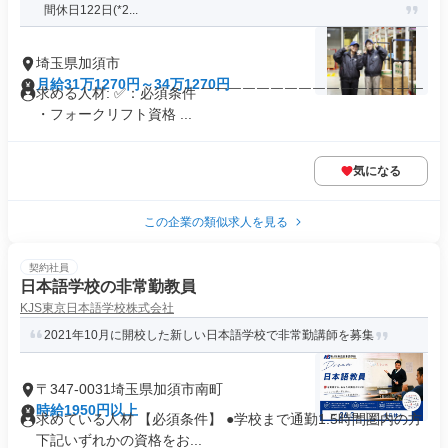
間休日122日(*2...
埼玉県加須市
月給31万1270円～34万1270円
求める人材: ✅：必須条件 ￣￣￣￣￣￣￣￣￣￣￣￣￣￣￣￣
・フォークリフト資格 ...
気になる
この企業の類似求人を見る
契約社員
日本語学校の非常勤教員
KJS東京日本語学校株式会社
2021年10月に開校した新しい日本語学校で非常勤講師を募集
〒347-0031埼玉県加須市南町
時給1950円以上
求めている人材 【必須条件】 ●学校まで通勤1.5時間圏内の方
下記いずれかの資格をお...