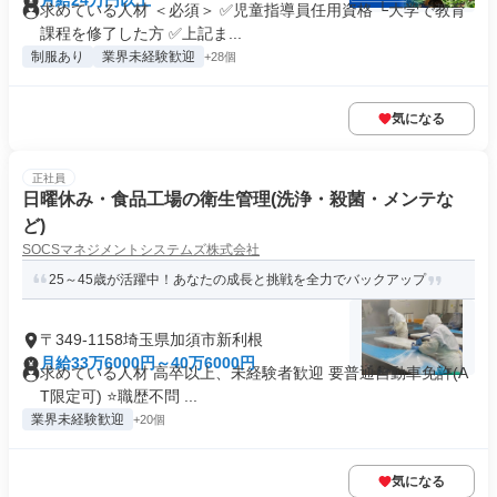
月給24万円以上
求めている人材 ＜必須＞ ✅児童指導員任用資格 └大学で教育
課程を修了した方 ✅上記ま...
制服あり
業界未経験歓迎
+28個
気になる
正社員
日曜休み・食品工場の衛生管理(洗浄・殺菌・メンテな
ど)
SOCSマネジメントシステムズ株式会社
25～45歳が活躍中！あなたの成長と挑戦を全力でバックアップ
〒349-1158埼玉県加須市新利根
月給33万6000円～40万6000円
求めている人材 高卒以上、未経験者歓迎 要普通自動車免許(A
T限定可) ⭐職歴不問 ...
業界未経験歓迎
+20個
気になる