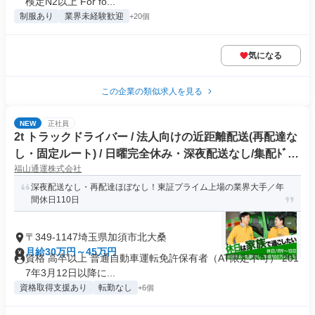
検定N2以上 For fo...
制服あり
業界未経験歓迎
+20個
気になる
この企業の類似求人を見る
NEW
正社員
2t トラックドライバー / 法人向けの近距離配送(再配達な
し・固定ルート) / 日曜完全休み・深夜配送なし/集配ﾄﾞﾗｲ
福山通運株式会社
ﾊﾞｰ2t(正社員)
深夜配送なし・再配達ほぼなし！東証プライム上場の業界大手／年
間休日110日
〒349-1147埼玉県加須市北大桑
月給30万円～45万円
資格 高卒以上 普通自動車運転免許保有者（AT限定不可） 201
7年3月12日以降に...
資格取得支援あり
転勤なし
+6個