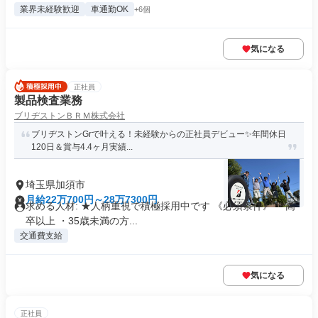
業界未経験歓迎
車通勤OK
+6個
気になる
正社員
製品検査業務
ブリヂストンＢＲＭ株式会社
ブリヂストンGrで叶える！未経験からの正社員デビュー✨年間休日
120日＆賞与4.4ヶ月実績...
埼玉県加須市
月給22万700円～28万7300円
求める人材: ★人柄重視で積極採用中です 《必須条件》 ・高
卒以上 ・35歳未満の方...
交通費支給
気になる
正社員