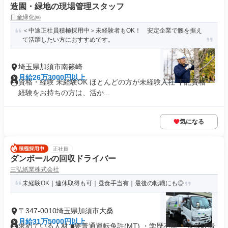
造園・緑地の現場管理スタッフ
日産緑化㈱
＜中途正社員積極採用中＞未経験者もOK！ 安定企業で腰を据え
て活躍したい方におすすめです。
埼玉県加須市南篠崎
月給26万3000円以上
資格・経験 未経験OK ほとんどの方が未経験入社 下記資格・
経験をお持ちの方は、活か...
気になる
正社員
ダンボールの回収ドライバー
三弘紙業株式会社
未経験OK｜連休取得も可｜昼食手当有｜最後の転職にも◎
〒347-0010埼玉県加須市大桑
月給31万5000円以上
求めている人材 ■要普通運転免許(MT) ・学歴不問 ・未経験者