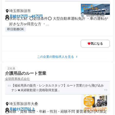
埼玉県加須市
月給33万円～40万円
求める人材: ⭕必須条件⭕ 大型自動車運転免許 ・車の運転が
好きな方or得意な方 ・...
即日勤務OK
気になる
この企業の類似求人を見る
正社員
介護用品のルート営業
金朝商事株式会社
【福祉用具の販売・レンタルスタッフ】ルート営業だから飛び込み
ナシ★未経験歓迎☆資格取得支援...
埼玉県加須市大桑
月給23万円以上
経験・資格 職歴・年齢・性別・経験不問 要普通免許(AT限定