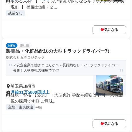
求める人材: 【 より良い環境でさらなるキャリアアップを実
現!! 】 整備士3級・２...
残業なし
気になる
NEW
正社員
製菓品・化粧品配送の大型トラックドライバー7t
株式会社五洋ロジテック
＜安定企業で働きませんか？＞長距離なし！7tトラックドライバー
募集！人柄重視の採用です◎
埼玉県加須市
月給31万5000円以上
経験・資格 【必須】 ・大型免許 学歴や経験は不問！ 人柄重
視の採用です◎ ご興味...
主婦・主夫歓迎
+4個
気になる