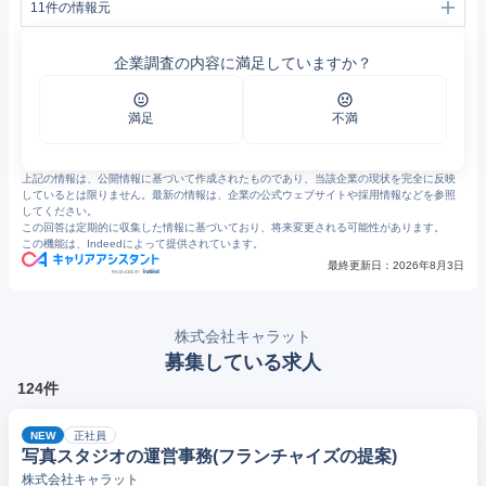
11
件の情報元
1
事業紹介 | CARATT,inc.
2
会社概要と沿革 | CARATT,inc.
企業調査の内容に満足していますか？
3
M.Y | CARATT,inc.
4
クリエイティブスタッフ | CARATT,inc.
5
スタジオキャラット 写真スタジオ・写真館
6
キャラットの想い｜赤ちゃん・子供・家族写真の撮影ならスタジオキャラット
満足
不満
7
自然な光あふれるコンセプトスタジオ｜赤ちゃん・子供・家族写真の撮影ならスタジオキャラット
8
撮影料金・商品｜写真館ならスタジオキャラット
9
初めてご利用の方へ｜写真館ならスタジオキャラット
上記の情報は、公開情報に基づいて作成されたものであり、当該企業の現状を完全に反映
10
https://www.openwork.jp/company.php?m_id=a0C1000000qao6S
しているとは限りません。最新の情報は、企業の公式ウェブサイトや採用情報などを参照
11
キャラットの評判・口コミ - エン カイシャの評判 (1497)
してください。
この回答は定期的に収集した情報に基づいており、将来変更される可能性があります。
この機能は、Indeedによって提供されています。
最終更新日：
2026年8月3日
株式会社キャラット
募集している求人
124件
NEW
正社員
写真スタジオの運営事務(フランチャイズの提案)
株式会社キャラット