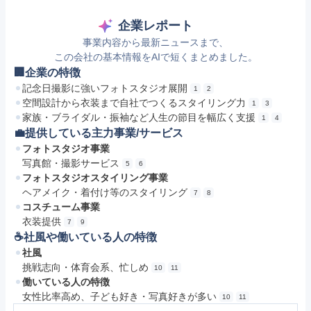
企業レポート
事業内容から最新ニュースまで、
この会社の基本情報をAIで短くまとめました。
🏢企業の特徴
記念日撮影に強いフォトスタジオ展開
1
2
空間設計から衣装まで自社でつくるスタイリング力
1
3
家族・ブライダル・振袖など人生の節目を幅広く支援
1
4
💼提供している主力事業/サービス
フォトスタジオ事業
写真館・撮影サービス
5
6
フォトスタジオスタイリング事業
ヘアメイク・着付け等のスタイリング
7
8
コスチューム事業
衣装提供
7
9
☕️社風や働いている人の特徴
社風
挑戦志向・体育会系、忙しめ
10
11
働いている人の特徴
女性比率高め、子ども好き・写真好きが多い
10
11