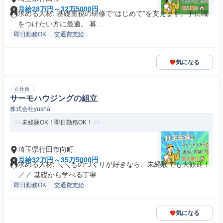
月給28万円～32万5000円
求める人材: 基礎重視の研修で“はじめて”を支えます。手に職
をつけたい方に最適。 募...
即日勤務OK
交通費支給
気になる
正社員
サーモハウジングの組立
株式会社yusha
未経験OK！即日勤務OK！
埼玉県行田市向町
月給32万円～35万5000円
求める人材: ＼＼ものづくりが好きなら、未経験でも大歓迎！
／／ 基礎から学べる丁寧...
即日勤務OK
交通費支給
気になる