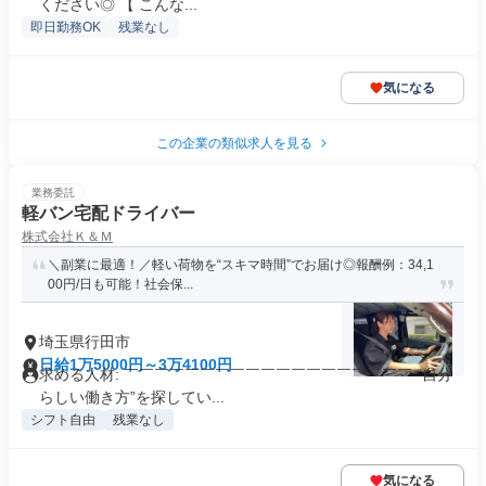
ください◎ 【 こんな...
即日勤務OK
残業なし
気になる
この企業の類似求人を見る
業務委託
軽バン宅配ドライバー
株式会社Ｋ＆Ｍ
＼副業に最適！／軽い荷物を“スキマ時間”でお届け◎報酬例：34,1
00円/日も可能！社会保...
埼玉県行田市
日給1万5000円～3万4100円
求める人材: ￣￣￣￣￣￣￣￣￣￣￣￣￣￣￣￣￣￣￣ “自分
らしい働き方”を探してい...
シフト自由
残業なし
気になる