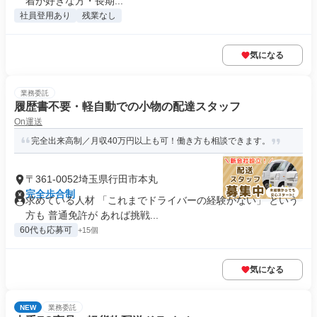
着が好きな方・長期...
社員登用あり
残業なし
気になる
業務委託
履歴書不要・軽自動での小物の配達スタッフ
On運送
完全出来高制／月収40万円以上も可！働き方も相談できます。
〒361-0052埼玉県行田市本丸
完全歩合制
求めている人材 「これまでドライバーの経験がない」 という
方も 普通免許が あれば挑戦...
60代も応募可
+15個
気になる
NEW
業務委託