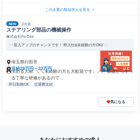
この企業の類似求人を見る
NEW
正社員
ステアリング部品の機械操作
株式会社Fu-Dze
収入アップのチャンスです！ 即入社&未経験の方OK//
埼玉県行田市
月給28万円～32万円
求める人材: ＼＼未経験の方も大歓迎です♩／／ 基礎から学べ
る丁寧な研修があるので...
即日勤務OK
交通費支給
気になる