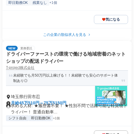
即日勤務OK
残業なし
+1個
気になる
この企業の類似求人を見る
NEW
業務委託
ドライバーファーストの環境で働ける地域密着のネット
ショップの配送ドライバー
T-project株式会社
未経験でも月50万円以上稼げる！！未経験でも安心のサポート体
制あり◎
埼玉県行田市忍
月給45万510円～75万5150円
求める人材: ★履歴書不要！ ★性別不問で活躍可能な軽貨物ド
ライバー！ 普通自動車...
シフト自由
即日勤務OK
+1個