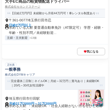
大手EC商品の軽貨物配送ドライバー
株式会社セカンドステージ
【日給2万円円】未経験から月収44万円可！車レンタル制度あり
〒361-0077埼玉県行田市忍
日給2万円以上
求めている人材 要普通自動車免許（AT限定可） 学歴・経験・
年齢・性別不問／未経験歓迎...
主婦・主夫歓迎
+13個
気になる
正社員
一般事務
株式会社DYMキャリア
完全週休二日制｜ネイルOK｜月給～32万円｜賞与あり｜未経験OK
｜20代～30代女性活躍中
埼玉県行田市行田駅
月給21万2000円～31万2000円
求める人材: ・未経験OK ・社会人経験がない方もぜひご応募