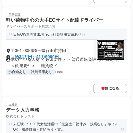
業務委託
軽い荷物中心の大手ECサイト配達ドライバー
ドライバーズサポート株式会社
日払OK/車両貸出/社宅/正社員登用実績あり
〒361-0056埼玉県行田市持田
月給34万円～41万9000円
求めている人材 ＜必須要件＞ ・普通運転免許（AT限定可）
＜歓迎要件＞ ・軽貨物ド...
歩合給あり
社員登用あり
+19個
気になる
正社員
データ入力事務
株式会社トラスト
未経験OK！20代女性活躍中「完全土日祝休み・残業なし」ネイル
OK・服装自由・昇給あり・賞...