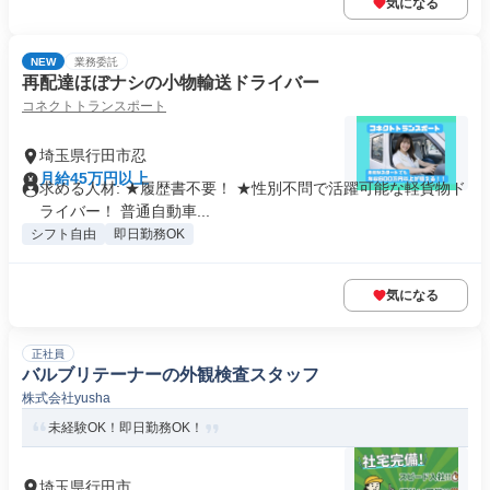
気になる
NEW
業務委託
再配達ほぼナシの小物輸送ドライバー
コネクトトランスポート
埼玉県行田市忍
月給45万円以上
求める人材: ★履歴書不要！ ★性別不問で活躍可能な軽貨物ド
ライバー！ 普通自動車...
シフト自由
即日勤務OK
気になる
正社員
バルブリテーナーの外観検査スタッフ
株式会社yusha
未経験OK！即日勤務OK！
埼玉県行田市