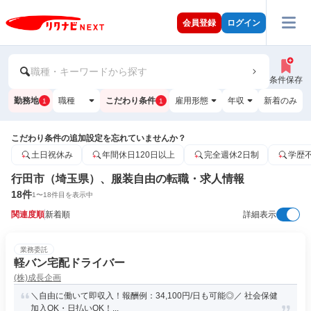
会員登録
ログイン
職種・キーワードから探す
条件保存
勤務地
職種
こだわり条件
雇用形態
年収
新着のみ
1
1
こだわり条件の追加設定を忘れていませんか？
土日祝休み
年間休日120日以上
完全週休2日制
学歴
行田市（埼玉県）、服装自由の転職・求人情報
18
件
1
〜
18
件目を表示中
関連度順
新着順
詳細表示
業務委託
軽バン宅配ドライバー
(株)成長企画
＼自由に働いて即収入！報酬例：34,100円/日も可能◎／ 社会保健
加入OK・日払いOK！...