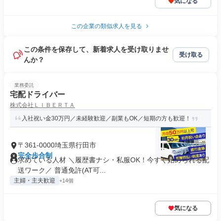
気になる
この企業の類似求人を見る
この条件を保存して、新着求人を受け取りませ
受け取る
んか？
業務委託
宅配ドライバー
株式会社ＬＩＢＥＲＴＡ
入社祝い金30万円／未経験歓迎／副業もOK／短期の方も歓迎！
〒361-0000埼玉県行田市
完全歩合制
求めている人材 ＼履歴書ナシ・私服OK！今すぐ始められる配
送ワーク／ 普通免許(AT可...
主婦・主夫歓迎
+14個
気になる