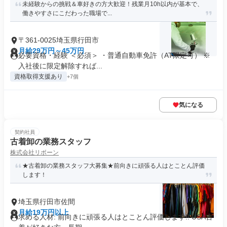
未経験からの挑戦＆車好きの方大歓迎！残業月10h以内が基本で、
働きやすさにこだわった職場で...
〒361-0025埼玉県行田市
月給29万円～45万円
必要資格・経験 ＜必須＞ ・普通自動車免許（AT限定可） ※
入社後に限定解除すれば...
資格取得支援あり
+7個
気になる
契約社員
古着卸の業務スタッフ
株式会社リボーン
★古着卸の業務スタッフ大募集★前向きに頑張る人はとことん評価
します！
埼玉県行田市佐間
月給19万円以上
求める人材: 前向きに頑張る人はとことん評価します!! USA古