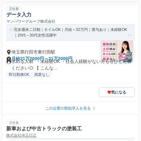
正社員
データ入力
マンパワーグループ株式会社
完全週休二日制｜ネイルOK｜月給～32万円｜賞与あり｜未経験OK
｜20代～30代女性活躍中
埼玉県行田市東行田駅
月給21万2000円～31万2000円
求める人材: ・未経験OK ・社会人経験がない方もぜひご応募
ください◎ 【 こんな...
即日勤務OK
残業なし
気になる
この企業の類似求人を見る
正社員
新車および中古トラックの塗装工
株式会社埼玉日正