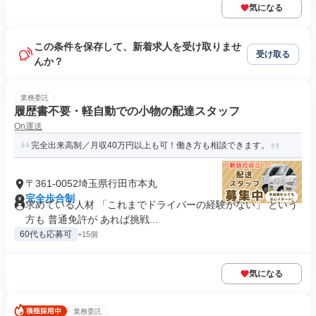
気になる
この条件を保存して、新着求人を受け取りませ
受け取る
んか？
業務委託
履歴書不要・軽自動での小物の配達スタッフ
On運送
完全出来高制／月収40万円以上も可！働き方も相談できます。
〒361-0052埼玉県行田市本丸
完全歩合制
求めている人材 「これまでドライバーの経験がない」 という
方も 普通免許が あれば挑戦...
60代も応募可
+15個
気になる
業務委託