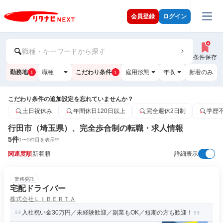
会員登録
ログイン
職種・キーワードから探す
条件保存
勤務地
職種
こだわり条件
雇用形態
年収
新着のみ
1
1
こだわり条件の追加設定を忘れていませんか？
土日祝休み
年間休日120日以上
完全週休2日制
学歴
行田市（埼玉県）、完全歩合制の転職・求人情報
5
件
1
〜
5
件目を表示中
関連度順
新着順
詳細表示
業務委託
宅配ドライバー
株式会社ＬＩＢＥＲＴＡ
入社祝い金30万円／未経験歓迎／副業もOK／短期の方も歓迎！