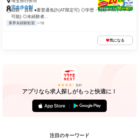
埼玉県行田市
完全歩合制
経験・資格 ●要普通免許(AT限定可) ◎学歴・経験不問 (※中卒
可能) ◎未経験者...
業界未経験歓迎
+7個
気になる
無料
アプリなら求人探しがもっと快適に！
注目のキーワード