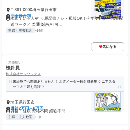
〒361-0000埼玉県行田市
完全歩合制
求めている人材 ＼履歴書ナシ・私服OK！今すぐ始められる配
送ワーク／ 普通免許(AT可...
主婦・主夫歓迎
+14個
気になる
業務委託
検針員
株式会社サンワックス
未経験でも問題ありません！ 水道メーター検針員募集 シニアスタ
ッフ＆主婦も活躍中
埼玉県行田市
月給2万円～6万円
資格・経験 資格不問 経験不問
主婦・主夫歓迎
+3個