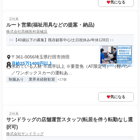
気になる
正社員
ルート営業(福祉用具などの提案・納品)
株式会社髙橋医科器械店
【40歳以下の募集】既存顧客中心/土日祝休み/年休128日
〒361-0056埼玉県行田市持田
月給25万1400円以上
求めている人材 ※高卒以上 ※要普免（AT限定可） （軽バン
／ワンボックスカーの運転あ...
制服あり
業界未経験歓迎
+17個
気になる
正社員
サンドラッグの店舗運営スタッフ(転居を伴う転勤なし選
択可)
株式会社サンドラッグ