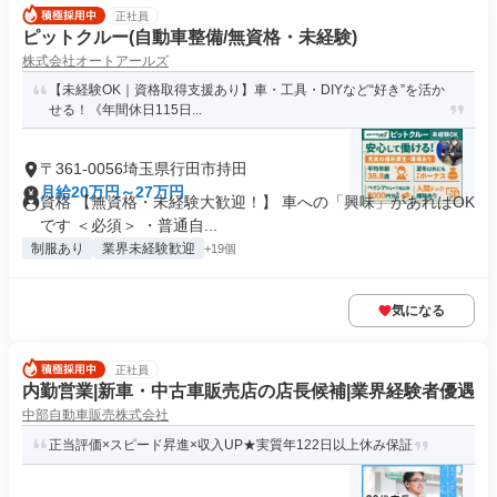
正社員
ピットクルー(自動車整備/無資格・未経験)
株式会社オートアールズ
【未経験OK｜資格取得支援あり】車・工具・DIYなど“好き”を活か
せる！《年間休日115日...
〒361-0056埼玉県行田市持田
月給20万円～27万円
資格 【無資格・未経験大歓迎！】 車への「興味」があればOK
です ＜必須＞ ・普通自...
制服あり
業界未経験歓迎
+19個
気になる
正社員
内勤営業|新車・中古車販売店の店長候補|業界経験者優遇
中部自動車販売株式会社
正当評価×スピード昇進×収入UP★実質年122日以上休み保証