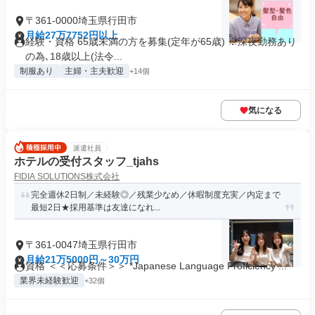
〒361-0000埼玉県行田市
月給27万7752円以上
経験・資格 65歳未満の方を募集(定年が65歳) ※深夜勤務あり
の為､18歳以上(法令...
制服あり
主婦・主夫歓迎
+14個
気になる
派遣社員
ホテルの受付スタッフ_tjahs
FIDIA SOLUTIONS株式会社
完全週休2日制／未経験◎／残業少なめ／休暇制度充実／内定まで
最短2日★採用基準は友達になれ...
〒361-0047埼玉県行田市
月給21万5000円～30万円
資格 ＜＜応募条件＞＞ *Japanese Language Proficiency ...
業界未経験歓迎
+32個