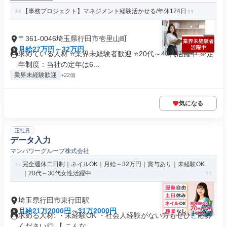
【事務プロジェクト】マネジメント経験活かせる/年休124日
〒361-0046埼玉県行田市壱里山町
月給27万円～32万円
求めている人材 ⭐業界未経験者歓迎 ⭐20代～40代活躍中 ※定
年制度：当社の定年は6...
業界未経験歓迎
+22個
気になる
正社員
データ入力
マンパワーグループ株式会社
完全週休二日制｜ネイルOK｜月給～32万円｜賞与あり｜未経験OK
｜20代～30代女性活躍中
埼玉県行田市東行田駅
月給21万2000円～31万2000円
求める人材: ・未経験OK ・社会人経験がない方もぜひご応募
ください◎ 【 こんな...