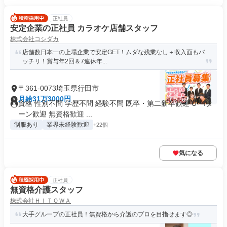
正社員
安定企業の正社員 カラオケ店舗スタッフ
株式会社コシダカ
店舗数日本一の上場企業で安定GET！ムダな残業なし＋収入面もバ
ッチリ！賞与年2回＆7連休年...
〒361-0073埼玉県行田市
月給31万3000円
資格 性別不問 学歴不問 経験不問 既卒・第二新卒歓迎 U・Iタ
ーン歓迎 無資格歓迎 ...
制服あり
業界未経験歓迎
+22個
気になる
正社員
無資格介護スタッフ
株式会社ＨＩＴＯＷＡ
大手グループの正社員！無資格から介護のプロを目指せます◎