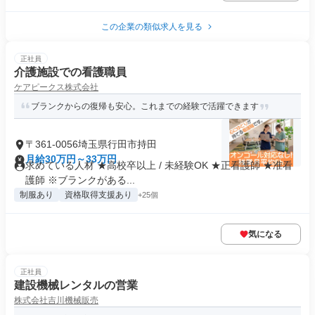
この企業の類似求人を見る
正社員
介護施設での看護職員
ケアピークス株式会社
ブランクからの復帰も安心。これまでの経験で活躍できます
〒361-0056埼玉県行田市持田
月給30万円～33万円
求めている人材 ★高校卒以上 / 未経験OK ★正看護師 ★准看
護師 ※ブランクがある...
制服あり
資格取得支援あり
+25個
気になる
正社員
建設機械レンタルの営業
株式会社吉川機械販売