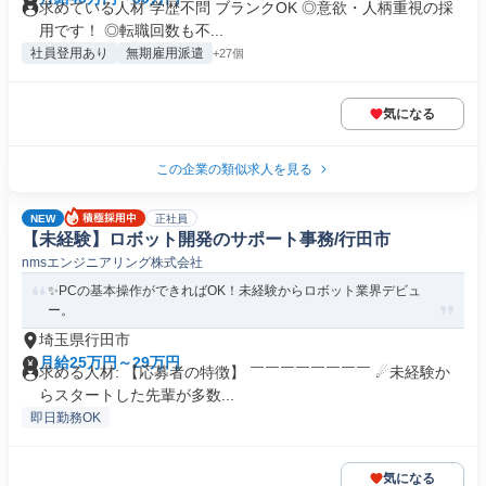
求めている人材 学歴不問 ブランクOK ◎意欲・人柄重視の採
用です！ ◎転職回数も不...
社員登用あり
無期雇用派遣
+27個
気になる
この企業の類似求人を見る
NEW
正社員
【未経験】ロボット開発のサポート事務/行田市
nmsエンジニアリング株式会社
✨PCの基本操作ができればOK！未経験からロボット業界デビュ
ー。
埼玉県行田市
月給25万円～29万円
求める人材: 【応募者の特徴】 ￣￣￣￣￣￣￣￣ ☄未経験か
らスタートした先輩が多数...
即日勤務OK
気になる