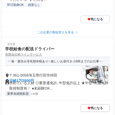
即日勤務OK
残業なし
気になる
この企業の類似求人を見る
正社員
学校給食の配送ドライバー
有限会社林ラインサービス
春・夏休み等長期休暇あり✨嬉しいお昼付き♪16時までのお仕事
〒361-0056埼玉県行田市持田
日給1万2000円
求めている人材 ◎要普通免許､中型免許以上 ★中型･大型免許
取得制度有！ ●未経験OK...
業界未経験歓迎
+16個
気になる