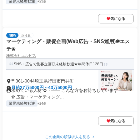
業界未経験歓迎
+23個
気になる
NEW
正社員
マーケティング・販促企画(Web広告・SNS運用)❀エス
テ❀
株式会社エルピス
SNS・広告で集客企画◎未経験歓迎★年間休日128日
〒361-0044埼玉県行田市門井町
月給27万5000円～43万5000円
求めている人材 ✿・━━ こんな方をお待ちしています ━━・
✿ 広告・マーケティング...
業界未経験歓迎
+24個
気になる
この企業の類似求人を見る