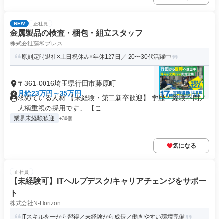
NEW
正社員
金属製品の検査・梱包・組立スタッフ
株式会社藤和プレス
原則定時退社×土日祝休み×年休127日／ 20〜30代活躍中
〒361-0016埼玉県行田市藤原町
月給23万円～35万円
求めている人材 【未経験・第二新卒歓迎】 学歴・経験不問／
人柄重視の採用です。 【こ...
業界未経験歓迎
+30個
気になる
正社員
【未経験可】ITヘルプデスク/キャリアチェンジをサポー
ト
株式会社N-Horizon
ITスキルを一から習得／未経験から成長／働きやすい環境完備