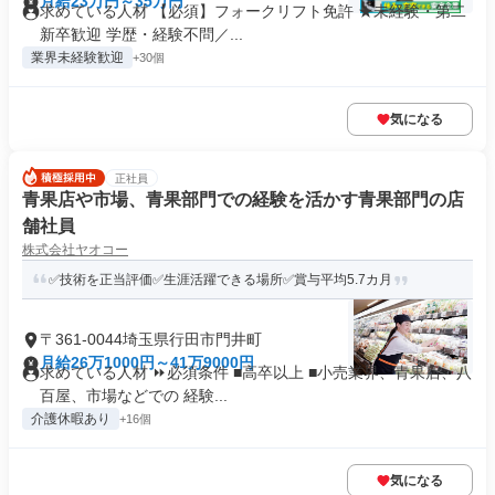
月給23万円～35万円
求めている人材 【必須】フォークリフト免許 ★未経験・第二
新卒歓迎 学歴・経験不問／...
業界未経験歓迎
+30個
気になる
正社員
青果店や市場、青果部門での経験を活かす青果部門の店
舗社員
株式会社ヤオコー
✅技術を正当評価✅生涯活躍できる場所✅賞与平均5.7カ月
〒361-0044埼玉県行田市門井町
月給26万1000円～41万9000円
求めている人材 ⏩必須条件 ■高卒以上 ■小売業界、青果店、八
百屋、市場などでの 経験...
介護休暇あり
+16個
気になる