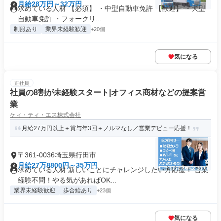
月給28万円～32万円
求めている人材 【必須】 ・中型自動車免許 【歓迎】 ・大型
自動車免許 ・フォークリ...
制服あり
業界未経験歓迎
+20個
気になる
正社員
社員の8割が未経験スタート|オフィス商材などの提案営
業
ケィ・ティ・エス株式会社
月給27万円以上＋賞与年3回＋ノルマなし／営業デビュー応援！
〒361-0036埼玉県行田市
月給27万8800円～35万円
求めている人材 新しいことにチャレンジしたい方応援！ 営業
経験不問！やる気があればOK...
業界未経験歓迎
歩合給あり
+23個
気になる