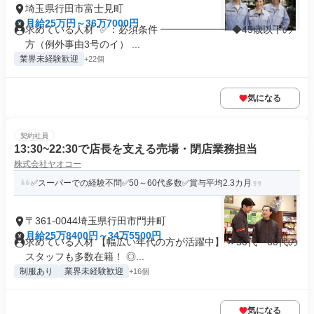
埼玉県行田市富士見町
月給25万円～36万7000円
求めている人材 "✅：必須条件 ━━━━━━━ ◆45歳以下の
方（例外事由3号のイ） ...
業界未経験歓迎
+22個
気になる
契約社員
13:30~22:30で店長を支える売場・閉店業務担当
株式会社ヤオコー
✅スーパーでの経験不問✅50～60代多数✅賞与平均2.3カ月
〒361-0044埼玉県行田市門井町
月給25万8400円～34万5500円
求めている人材 【幅広い年代の方が活躍中】 ⏩50代・60代の
スタッフも多数在籍！ ◎...
制服あり
業界未経験歓迎
+16個
気になる