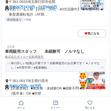
〒361-0032埼玉県行田市佐間
月給26万7470円～73万5000円
求めている人材 【20代・30代・40代活躍中】 ★学歴不問 ★
要普通運転免許（AT限...
歩合給あり
+30個
気になる
正社員
車両販売スタッフ 未経験可 ノルマなし
株式会社ダイエー自動車販売
車の詳しい知識は不要です！自動車販売のお仕事です！ ●ノルマな
し！●学歴不問！●異業種転...
〒361-0017埼玉県行田市
月給22万円～50万円
【応募資格】 ■無資格・未経験OK ■経験不問 ■新卒・第二新卒
（既卒者）OK ■学歴...
資格取得支援あり
+11個
ホーム
オファー
気になる