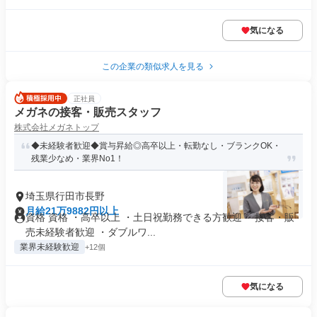
気になる
この企業の類似求人を見る
正社員
メガネの接客・販売スタッフ
株式会社メガネトップ
◆未経験者歓迎◆賞与昇給◎高卒以上・転勤なし・ブランクOK・
残業少なめ・業界No1！
埼玉県行田市長野
月給21万9882円以上
資格 資格 ・高卒以上 ・土日祝勤務できる方歓迎 ・接客・販
売未経験者歓迎 ・ダブルワ...
業界未経験歓迎
+12個
気になる