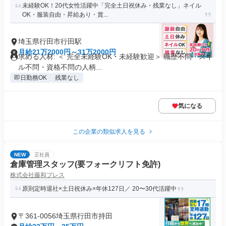
未経験OK！20代女性活躍中「完全土日祝休み・残業なし」ネイル
OK・服装自由・昇給あり・賞...
埼玉県行田市行田駅
月給21万2000円～31万2000円
求める人材: ＜ 完全未経験OK・未経験歓迎＞ 職歴不問・スキ
ル不問・資格不問の人柄...
即日勤務OK
残業なし
気になる
この企業の類似求人を見る
NEW
正社員
倉庫管理スタッフ(要フォークリフト免許)
株式会社藤和プレス
原則定時退社×土日祝休み×年休127日／ 20〜30代活躍中
〒361-0056埼玉県行田市持田