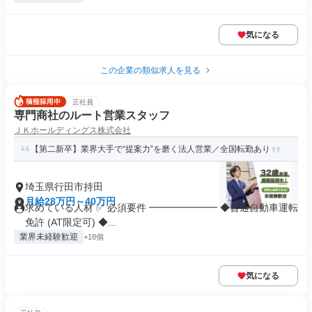
気になる
この企業の類似求人を見る
正社員
専門商社のルート営業スタッフ
ＪＫホールディングス株式会社
【第二新卒】業界大手で“提案力”を磨く法人営業／全国転勤あり
埼玉県行田市持田
月給28万円～40万円
求めている人材 ✅ 必須要件 ━━━━━━━ ◆普通自動車運転
免許 (AT限定可) ◆...
業界未経験歓迎
+18個
気になる