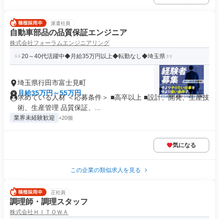
派遣社員
自動車部品の品質保証エンジニア
株式会社フォーラムエンジニアリング
20～40代活躍中◆月給35万円以上◆転勤なし◆埼玉県
埼玉県行田市富士見町
月給35万円～55万円
求めている人材 ＜応募条件＞ ■高卒以上 ■設計、開発、生産技
術、生産管理 品質保証、...
業界未経験歓迎
+20個
気になる
この企業の類似求人を見る
正社員
調理師・調理スタッフ
株式会社ＨＩＴＯＷＡ