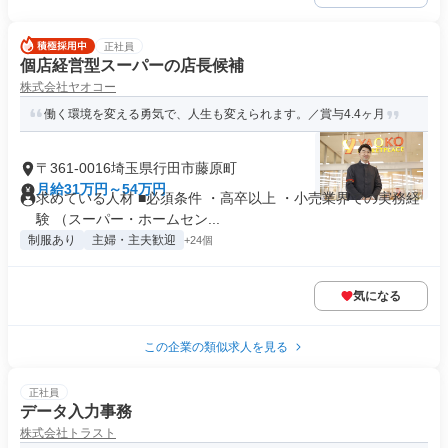
正社員
個店経営型スーパーの店長候補
株式会社ヤオコー
働く環境を変える勇気で、人生も変えられます。／賞与4.4ヶ月
〒361-0016埼玉県行田市藤原町
月給31万円～54万円
求めている人材 ■必須条件 ・高卒以上 ・小売業界での実務経
験 （スーパー・ホームセン...
制服あり
主婦・主夫歓迎
+24個
気になる
この企業の類似求人を見る
正社員
データ入力事務
株式会社トラスト