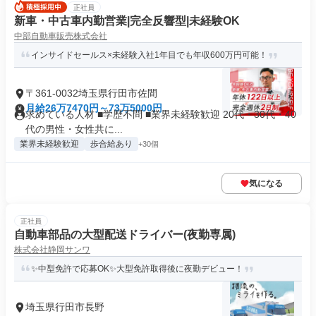
正社員
新車・中古車内勤営業|完全反響型|未経験OK
中部自動車販売株式会社
インサイドセールス×未経験入社1年目でも年収600万円可能！
〒361-0032埼玉県行田市佐間
月給26万7470円～73万5000円
求めている人材 ■学歴不問 ■業界未経験歓迎 20代・30代・40
代の男性・女性共に...
業界未経験歓迎
歩合給あり
+30個
気になる
正社員
自動車部品の大型配送ドライバー(夜勤専属)
株式会社静岡サンワ
✨中型免許で応募OK✨大型免許取得後に夜勤デビュー！
埼玉県行田市長野