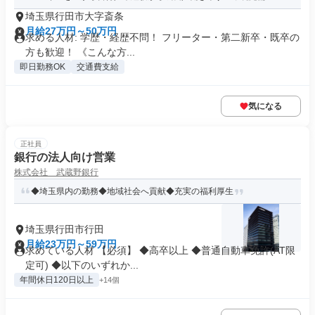
埼玉県行田市大字斎条
月給27万円～50万円
求める人材: 学歴・経歴不問！ フリーター・第二新卒・既卒の
方も歓迎！ 《こんな方...
即日勤務OK
交通費支給
気になる
正社員
銀行の法人向け営業
株式会社 武蔵野銀行
◆埼玉県内の勤務◆地域社会へ貢献◆充実の福利厚生
埼玉県行田市行田
月給23万円～59万円
求めている人材 【必須】 ◆高卒以上 ◆普通自動車免許(AT限
定可) ◆以下のいずれか...
年間休日120日以上
+14個