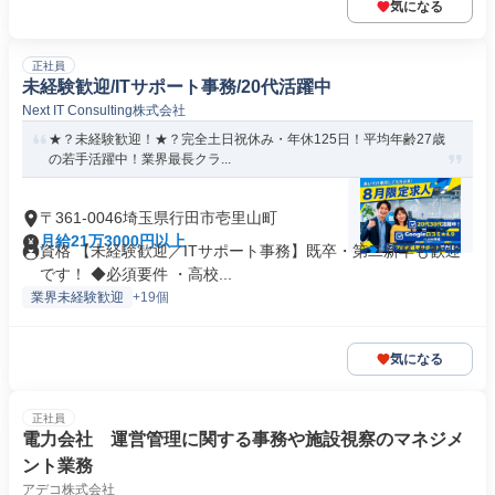
気になる
正社員
未経験歓迎/ITサポート事務/20代活躍中
Next IT Consulting株式会社
★？未経験歓迎！★？完全土日祝休み・年休125日！平均年齢27歳
の若手活躍中！業界最長クラ...
〒361-0046埼玉県行田市壱里山町
月給21万3000円以上
資格 【未経験歓迎／ITサポート事務】既卒・第二新卒も歓迎
です！ ◆必須要件 ・高校...
業界未経験歓迎
+19個
気になる
正社員
電力会社 運営管理に関する事務や施設視察のマネジメ
ント業務
アデコ株式会社