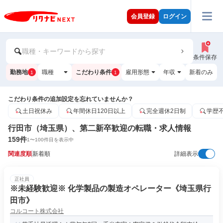
会員登録
ログイン
職種・キーワードから探す
条件保存
勤務地
職種
こだわり条件
雇用形態
年収
新着のみ
1
1
こだわり条件の追加設定を忘れていませんか？
土日祝休み
年間休日120日以上
完全週休2日制
学歴
行田市（埼玉県）、第二新卒歓迎の転職・求人情報
159
件
1
〜
100
件目を表示中
関連度順
新着順
詳細表示
正社員
※未経験歓迎※ 化学製品の製造オペレーター《埼玉県行
田市》
コルコート株式会社