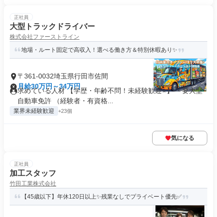
正社員
大型トラックドライバー
株式会社ファーストライン
地場・ルート固定で高収入！選べる働き方＆特別休暇あり✨
〒361-0032埼玉県行田市佐間
月給30万円～34万円
求めている人材 【学歴・年齢不問！未経験歓迎⭐】 ・要大型
自動車免許 （経験者・有資格...
業界未経験歓迎
+23個
気になる
正社員
加工スタッフ
竹田工業株式会社
【45歳以下】年休120日以上✨残業なしでプライベート優先✅