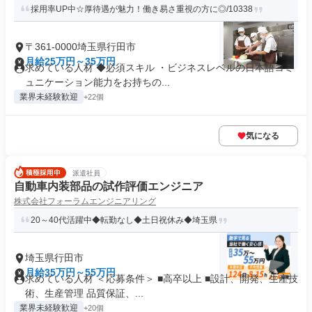
採用率UP中☆厚待遇が魅力！働き易さ重視の方に◎/10338
〒361-0000埼玉県行田市
月給25万円～35万円
求めている人材 ◆必須スキル ・ビジネスレベルの日本語コミ
ュニケーション能力をお持ちの...
業界未経験歓迎
+22個
気になる
派遣社員
自動車内装部品の試作評価エンジニア
株式会社フォーラムエンジニアリング
20～40代活躍中◆転勤なし◆土日祝休み◆埼玉県
埼玉県行田市
月給35万円～55万円
求めている人材 ＜応募条件＞ ■高卒以上 ■設計、開発、生産技
術、生産管理 品質保証、...
業界未経験歓迎
+20個