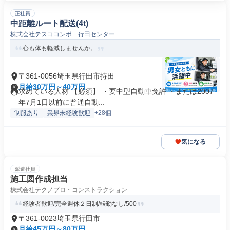
正社員
中距離ルート配送(4t)
株式会社テスココンポ 行田センター
心も体も軽減しませんか。
〒361-0056埼玉県行田市持田
月給30万円～40万円
求めている人材 【必須】 ・要中型自動車免許 ・または2007
年7月1日以前に普通自動...
制服あり
業界未経験歓迎
+28個
気になる
派遣社員
施工図作成担当
株式会社テクノプロ・コンストラクション
経験者歓迎/完全週休２日制/転勤なし/500
〒361-0023埼玉県行田市
月給45万円～80万円