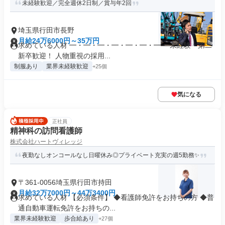
未経験歓迎／完全週休2日制／賞与年2回
埼玉県行田市長野
月給24万6000円～35万円
求めている人材 ━・━・━・━・━・━・━・ 未経験・第二
新卒歓迎！ 人物重視の採用...
制服あり
業界未経験歓迎
+25個
気になる
正社員
精神科の訪問看護師
株式会社ハートヴィレッジ
夜勤なしオンコールなし日曜休み◎プライベート充実の週5勤務✨
〒361-0056埼玉県行田市持田
月給32万7000円～44万3400円
求めている人材 【必須条件】 ◆看護師免許をお持ちの方 ◆普
通自動車運転免許をお持ちの...
業界未経験歓迎
歩合給あり
+27個