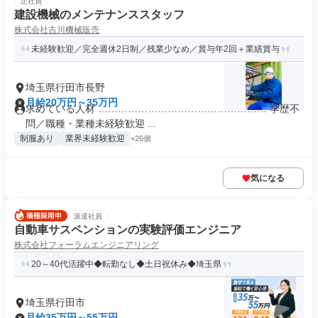
正社員
建設機械のメンテナンススタッフ
株式会社吉川機械販売
未経験歓迎／完全週休2日制／残業少なめ／賞与年2回＋業績賞与
埼玉県行田市長野
月給20万円～35万円
求めている人材 …………………………………………… 学歴不
問／職種・業種未経験歓迎 ...
制服あり
業界未経験歓迎
+26個
気になる
派遣社員
自動車サスペンションの実験評価エンジニア
株式会社フォーラムエンジニアリング
20～40代活躍中◆転勤なし◆土日祝休み◆埼玉県
埼玉県行田市
月給35万円～55万円