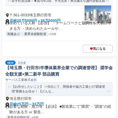
若手社員活躍！★賞与年2回、手当充実！寮完備＆引越代全額支給
〒361-0033埼玉県行田市
月給20万5000円～26万5000円
求めている人材 【必須】 ・チームワークと協調性を大切にで
きる方 ・決められたルールや...
制服あり
業界未経験歓迎
+18個
気になる
NEW
正社員
【埼玉県・行田市/半導体業界企業での調達管理】 奨学金
全額支援×第二新卒 部品購買
サーパス工業株式会社
【お任せしたいこと】 ⇒当社にて、関係者や協力工場との"調達管
理"業務をお任せ！ 【どんな...
埼玉県行田市
月給25万円～33万円
必要な経験・能力等 【必須】 ■製造業にて"購買"・"調達"の経
験がある方 or 製造...
業界未経験歓迎
+4個