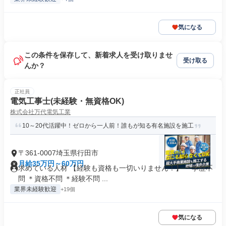
気になる
この条件を保存して、新着求人を受け取りませ
受け取る
んか？
正社員
電気工事士(未経験・無資格OK)
株式会社万代電気工業
10～20代活躍中！ゼロから一人前！誰もが知る有名施設を施工
〒361-0007埼玉県行田市
月給35万円～60万円
求めている人材 【経験も資格も一切いりません！】 ＊学歴不
問 ＊資格不問 ＊経験不問 ...
業界未経験歓迎
+19個
気になる