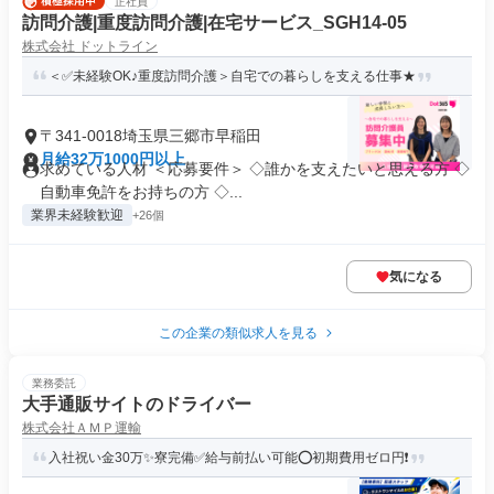
正社員
訪問介護|重度訪問介護|在宅サービス_SGH14-05
株式会社 ドットライン
＜✅未経験OK♪重度訪問介護＞自宅での暮らしを支える仕事★
〒341-0018埼玉県三郷市早稲田
月給32万1000円以上
求めている人材 ＜応募要件＞ ◇誰かを支えたいと思える方 ◇
自動車免許をお持ちの方 ◇...
業界未経験歓迎
+26個
気になる
この企業の類似求人を見る
業務委託
大手通販サイトのドライバー
株式会社ＡＭＰ運輸
入社祝い金30万✨寮完備✅給与前払い可能⭕初期費用ゼロ円❗