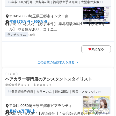
年収900万円可｜賞与年2回｜福利厚生手当充実｜大型案件多数
〒341-0059埼玉県三郷市インター南
年俸375万円～900万円
求めている人材 【必須条件】 業界経験3年以上 【歓迎スキ
ル】 やる気があり、コミニ...
ランチタイム
+30個
気になる
この企業の類似求人を見る
正社員
ヘアカラー専門店のアシスタントスタイリスト
株式会社Ｆａｓｔ Ｂｅａｕｔｙ
美容師免許必須｜カラーのみ｜週休2日制｜残業・ノルマなし
〒341-0050埼玉県三郷市ピアラシティ
月給24万円以上
求めている人材 *【必須条件 】* 美容師免許をお持ちの方 *【