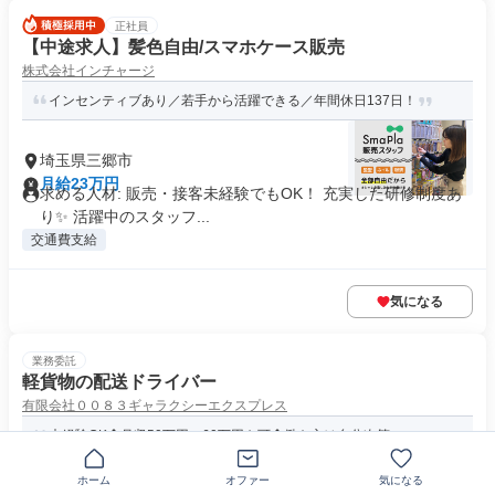
正社員
【中途求人】髪色自由/スマホケース販売
株式会社インチャージ
インセンティブあり／若手から活躍できる／年間休日137日！
埼玉県三郷市
月給23万円
求める人材: 販売・接客未経験でもOK！ 充実した研修制度あ
り✨ 活躍中のスタッフ...
交通費支給
気になる
業務委託
軽貨物の配送ドライバー
有限会社００８３ギャラクシーエクスプレス
未経験OK◆月収50万円～60万円も可◆働き方は自分次第
ホーム
オファー
気になる