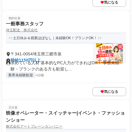
気になる
契約社員
一般事務スタッフ
埼玉配送 株式会社
土日休み＆残業ほぼなし｜未経験OK！ブランクOK！
〒341-0054埼玉県三郷市泉
時給1150円以上
求めている人材 基本的なPC入力ができればOK！ 事務未経
験・ブランクのある方も歓迎し...
業界未経験歓迎
+22個
気になる
正社員
映像オペレーター・スイッチャー|イベント・ファッショ
ンショー
株式会社アートブレーンカンパニー