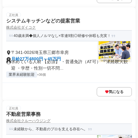
正社員
システムキッチンなどの提案営業
株式会社ダイコク
40歳未満◆個人ノルマなし×常連9割◎研修や休暇も充実！
〒341-0026埼玉県三郷市幸房
月給27万4800円～45万円
求めている人材 【必須】 ・普通免許（AT可） ・未経験大歓
迎 ・学歴・性別一切不問...
業界未経験歓迎
+36個
気になる
正社員
不動産営業事務
株式会社クルーハウジング
未経験から、不動産のプロを支える存在へ。