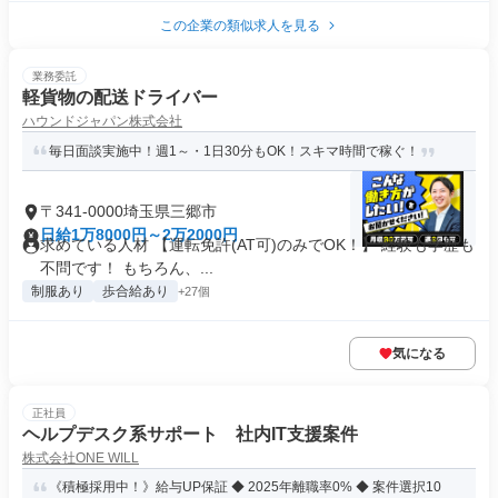
この企業の類似求人を見る
業務委託
軽貨物の配送ドライバー
ハウンドジャパン株式会社
毎日面談実施中！週1～・1日30分もOK！スキマ時間で稼ぐ！
〒341-0000埼玉県三郷市
日給1万8000円～2万2000円
求めている人材 【運転免許(AT可)のみでOK！】 経験も学歴も
不問です！ もちろん、...
制服あり
歩合給あり
+27個
気になる
正社員
ヘルプデスク系サポート 社内IT支援案件
株式会社ONE WILL
《積極採用中！》給与UP保証 ◆ 2025年離職率0% ◆ 案件選択10