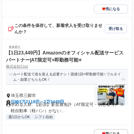
気になる
この条件を保存して、新着求人を受け取りませ
受け取る
んか？
業務委託
【1日23,449円】Amazonのオフィシャル配送サービス
パートナー|AT限定可×即勤務可能⭐
株式会社Cruz
ルート配送で道を覚える必要ナシ！面接1回×即勤務可能✨フルタイ
ム・副業どちらもOK！
埼玉県三郷市
日給2万2118円～2万3449円
求める人材: 【必須】要普通免許（AT限定可・初心者可） ※
軽自動車（軽バン）がない...
週1日からOK
シフト自由
気になる