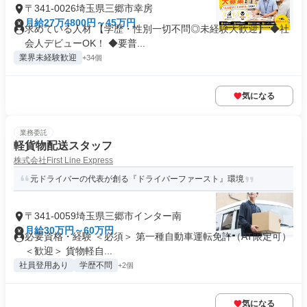
〒341-0026埼玉県三郷市幸房
月給27万4800円～45万円
求めている人材 【学歴・性別一切不問◎未経験大歓迎】 ◆社
会人デビューOK！ ◆要普...
業界未経験歓迎
+34個
気になる
業務委託
軽貨物配送スタッフ
株式会社First Line Express
元ドライバーの代表が創る『ドライバーファースト』環境
〒341-0059埼玉県三郷市インター南
月給30万円～60万円
必要資格・経験 ＜必須＞ 第一種自動車運転免許（AT限定可）
＜歓迎＞ 貨物軽自...
社員登用あり
学歴不問
+2個
気になる