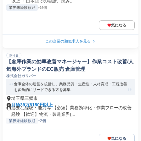
以上 ・日本語での会話、読み...
業界未経験歓迎
+16個
気になる
この企業の類似求人を見る
正社員
【倉庫作業の効率改善マネージャー】作業コスト改善/人
気海外ブランドのEC販売 倉庫管理
株式会社ガリバー
倉庫全体の運営を統括し、業務品質・生産性・人材育成・工程改善
を多角的にリードできる方を募集...
埼玉県三郷市
月給39万8150円以上
必要な経験・能力等 【必須】業務効率化・作業フローの改善
経験 【歓迎】物流・製造業界(...
業界未経験歓迎
+2個
気になる