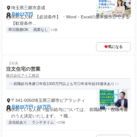
埼玉県三郷市彦成
月給23万円
求める人材: 【必須条件】 ・Word・Excelの基本操作ができる
【歓迎条件...
即日勤務OK
残業なし
+1個
気になる
正社員
注文住宅の営業
株式会社アイ工務店
前職給与考慮◎年収1000万円以上も可◎年末年始16連休あり
〒341-0050埼玉県三郷市ピアラシティ
月給35万円～65万円
求めている人材 ⭐提示給与については、 前職給与・役職考慮
のうえ決定いたします。 ＊職...
歩合給あり
ランチタイム
+23個