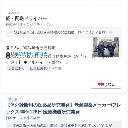
業務委託
軽・配送ドライバー
株式会社ＳＫロジスティクス
入社祝金５万円支給★高待遇の配送勤務！ロイヤリティゼロ！
〒341-0024埼玉県三郷市
月給40万円～60万円
求めている人材 要普通自動車免許（AT可） 【こんな方歓
迎！】 ◆アルバイト・単発だ...
歩合給あり
社員登用あり
+21個
気になる
正社員
【体外診断用の医薬品研究開発】老舗製薬メーカー/フレ
ックス/年休126日 医療機器研究開発
日本ケミファ株式会社
体外診断用医薬品の設計開発、設計変更を実施していただきなが