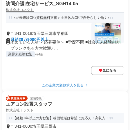
訪問介護|在宅サービス_SGH14-05
株式会社コネクト
＜✅未経験OK♪資格無料支援＞土日休みOKで自分らしく働く♪
〒341-0018埼玉県三郷市早稲田
月給29万9000円以上
求めている人材 ＜応募要件＞ ■学歴不問 ■社会⼈未経験の方、
ブランクある方大歓迎♪ ...
業界未経験歓迎
+24個
気になる
この企業の類似求人を見る
業務委託
エアコン設置スタッフ
株式会社トラスト
【経験1年以上の方歓迎】稼働地域は希望にお応え！高収入！
〒341-0000埼玉県三郷市