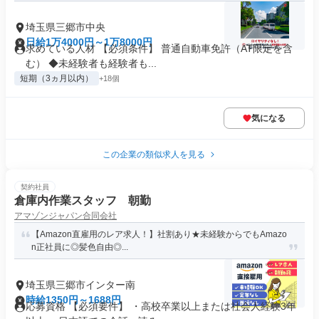
埼玉県三郷市中央
日給1万4000円～1万8000円
求めている人材 【必須条件】 普通自動車免許（AT限定を含
む） ◆未経験者も経験者も...
短期（3ヵ月以内）
+18個
気になる
この企業の類似求人を見る
契約社員
倉庫内作業スタッフ 朝勤
アマゾンジャパン合同会社
【Amazon直雇用のレア求人！】社割あり★未経験からでもAmazo
n正社員に◎髪色自由◎...
埼玉県三郷市インター南
時給1350円～1688円
応募資格 【必須要件】 ・高校卒業以上または社会人経験3年