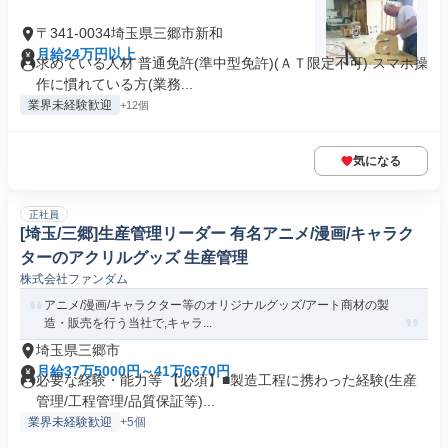
〒341-0034埼玉県三郷市新和
月給24万円以上
求めている人材 普通免許(準中型免許)(ＡＴ限定不可) スマホ操
作に慣れている方(業務...
業界未経験歓迎
+12個
気になる
正社員
[埼玉/三郷]生産管理リーダー 有名アニメ/漫画/キャラク
ターのアクリルグッズ 生産管理
株式会社ファンダム
アニメ/漫画/キャラクター等のオリジナルグッズ/アート商材の製
造・販売を行う当社で,キャラ...
埼玉県三郷市
月給37万5000円～41万6670円
必要な経験・能力等 【必須】■製造工程に携わった経験(生産
管理/工程管理/品質保証等)...
業界未経験歓迎
+5個