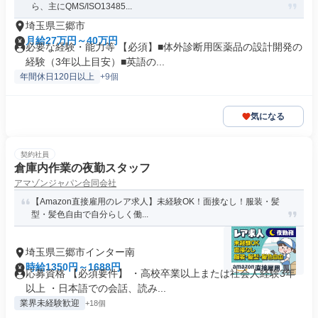
ら、主にQMS/ISO13485...
埼玉県三郷市
月給27万円～40万円
必要な経験・能力等 【必須】■体外診断用医薬品の設計開発の
経験（3年以上目安）■英語の...
年間休日120日以上
+9個
気になる
契約社員
倉庫内作業の夜勤スタッフ
アマゾンジャパン合同会社
【Amazon直接雇用のレア求人】未経験OK！面接なし！服装・髪
型・髪色自由で自分らしく働...
埼玉県三郷市インター南
時給1350円～1688円
応募資格 【必須要件】 ・高校卒業以上または社会人経験3年
以上 ・日本語での会話、読み...
業界未経験歓迎
+18個