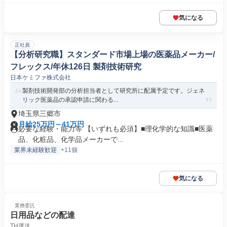
気になる
正社員
【分析研究職】スタンダード市場上場の医薬品メーカー/
フレックス/年休126日 製剤技術研究
日本ケミファ株式会社
製剤技術開発部の分析担当者として研究所に配属予定です。ジェネ
リック医薬品の承認申請に関わる...
埼玉県三郷市
月給25万円～41万円
必要な経験・能力等 【いずれも必須】■理化学的な知識■医薬
品、化粧品、化学品メーカーで...
業界未経験歓迎
+11個
気になる
業務委託
日用品などの配達
TH運送