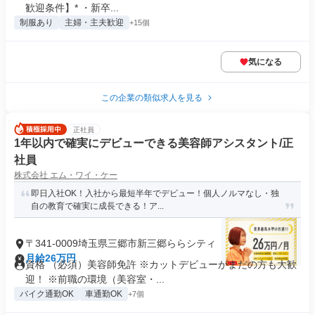
歓迎条件】* ・新卒...
制服あり
主婦・主夫歓迎
+15個
気になる
この企業の類似求人を見る
正社員
1年以内で確実にデビューできる美容師アシスタント/正
社員
株式会社 エム・ワイ・ケー
即日入社OK！入社から最短半年でデビュー！個人ノルマなし・独
自の教育で確実に成長できる！ア...
〒341-0009埼玉県三郷市新三郷ららシティ
月給26万円
資格 （必須）美容師免許 ※カットデビューがまだの方も大歓
迎！ ※前職の環境（美容室・...
バイク通勤OK
車通勤OK
+7個