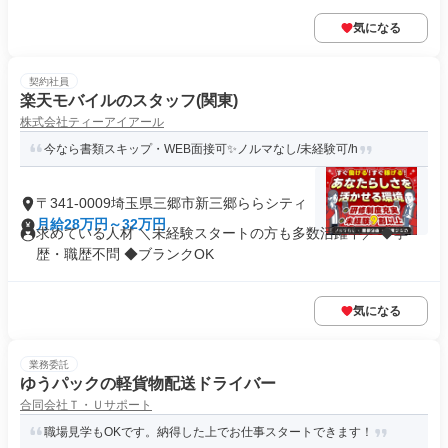
気になる
契約社員
楽天モバイルのスタッフ(関東)
株式会社ティーアイアール
今なら書類スキップ・WEB面接可✨️ノルマなし/未経験可/h
〒341-0009埼玉県三郷市新三郷ららシティ
月給28万円～32万円
求めている人材 ＼未経験スタートの方も多数活躍中／ ◆学
歴・職歴不問 ◆ブランクOK
気になる
業務委託
ゆうパックの軽貨物配送ドライバー
合同会社Ｔ・Ｕサポート
職場見学もOKです。納得した上でお仕事スタートできます！