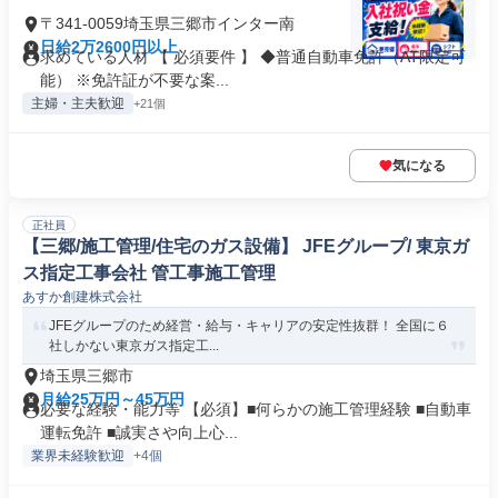
〒341-0059埼玉県三郷市インター南
日給2万2600円以上
求めている人材 【 必須要件 】 ◆普通自動車免許（AT限定可
能） ※免許証が不要な案...
主婦・主夫歓迎
+21個
気になる
正社員
【三郷/施工管理/住宅のガス設備】 JFEグループ/ 東京ガ
ス指定工事会社 管工事施工管理
あすか創建株式会社
JFEグループのため経営・給与・キャリアの安定性抜群！ 全国に６
社しかない東京ガス指定工...
埼玉県三郷市
月給25万円～45万円
必要な経験・能力等 【必須】■何らかの施工管理経験 ■自動車
運転免許 ■誠実さや向上心...
業界未経験歓迎
+4個