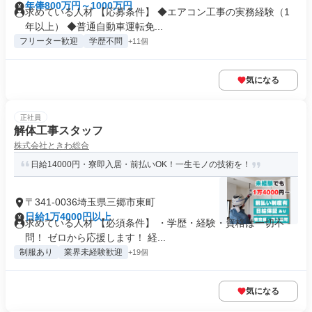
年俸800万円～1000万円
求めている人材 【応募条件】 ◆エアコン工事の実務経験（1
年以上） ◆普通自動車運転免...
フリーター歓迎
学歴不問
+11個
気になる
正社員
解体工事スタッフ
株式会社ときわ総合
日給14000円・寮即入居・前払いOK！一生モノの技術を！
〒341-0036埼玉県三郷市東町
日給1万4000円以上
求めている人材 【必須条件】 ・学歴・経験・資格は一切不
問！ ゼロから応援します！ 経...
制服あり
業界未経験歓迎
+19個
気になる