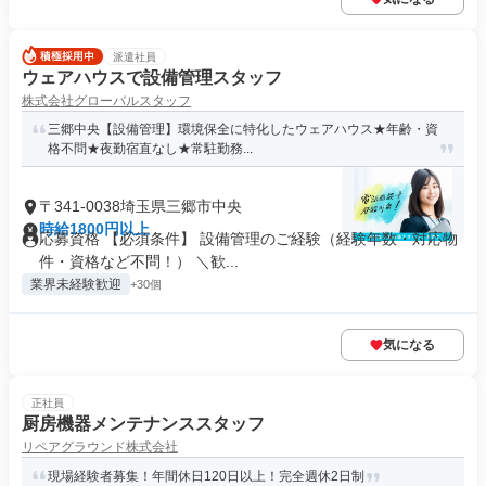
派遣社員
ウェアハウスで設備管理スタッフ
株式会社グローバルスタッフ
三郷中央【設備管理】環境保全に特化したウェアハウス★年齢・資
格不問★夜勤宿直なし★常駐勤務...
〒341-0038埼玉県三郷市中央
時給1800円以上
応募資格 【必須条件】 設備管理のご経験（経験年数・対応物
件・資格など不問！） ＼歓...
業界未経験歓迎
+30個
気になる
正社員
厨房機器メンテナンススタッフ
リペアグラウンド株式会社
現場経験者募集！年間休日120日以上！完全週休2日制