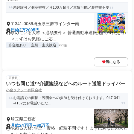
未経験可／個室寮有／月100万超可／車貸可能／履歴書不要
〒341-0059埼玉県三郷市インター南
日給2万2605円
求めている人材 ＜必須要件＞ 普通自動車運転免許(AT限定可)
＜まずはお気軽にご応...
歩合給あり
主婦・主夫歓迎
+21個
気になる
正社員
いつも同じ道!?介護施設などへのルート送迎ドライバー
小金タクシー有限会社
お電話での面接・説明会への参加も受け付けております。047-341
-4132にお電話いただ...
埼玉県三郷市
月給24万円～60万円
求める人材: 学歴・資格・経験不問です！ まずはあなたの人と