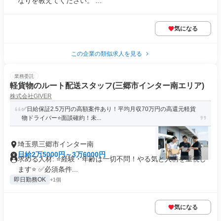
なりを教えてください。 ...
気になる
この企業の類似求人を見る
業務委託
軽貨物のルート配送スタッフ(三郷市インター南エリア)
株式会社GIVER
✅日給保証2.5万円の高額案件あり！平均月収70万円の高還元軽貨
物ドライバー⭐面談確約！未...
埼玉県三郷市インター南
日給2万5000円～3万6000円
求める人材: ⭐️経験・年齢は一切不問！やる気と人柄を重視し
ます⭐️ ✅️必須条件...
即日勤務OK
+1個
気になる