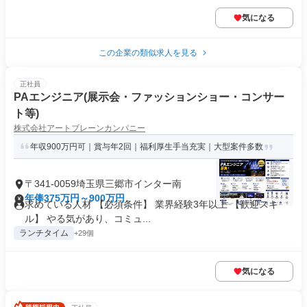
気になる
この企業の類似求人を見る
正社員
PAエンジニア(展示会・ファッションショー・コンサー
ト等)
株式会社アートブレーンカンパニー
年収900万円可｜賞与年2回｜福利厚生手当充実｜大型案件多数
〒341-0059埼玉県三郷市インター南
年俸375万円～900万円
求めている人材 【必須条件】 業界経験3年以上 【歓迎スキ
ル】 やる気があり、コミュ...
ランチタイム
+29個
気になる