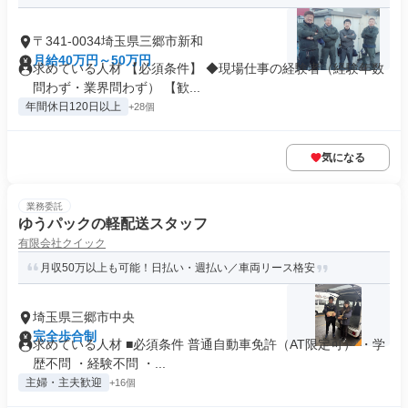
〒341-0034埼玉県三郷市新和
月給40万円～50万円
求めている人材 【必須条件】 ◆現場仕事の経験者（経験年数
問わず・業界問わず） 【歓...
年間休日120日以上
+28個
気になる
業務委託
ゆうパックの軽配送スタッフ
有限会社クイック
月収50万以上も可能！日払い・週払い／車両リース格安
埼玉県三郷市中央
完全歩合制
求めている人材 ■必須条件 普通自動車免許（AT限定可） ・学
歴不問 ・経験不問 ・...
主婦・主夫歓迎
+16個