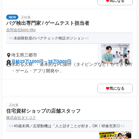
気になる
NEW
正社員
バグ検出専門家 / ゲームテスト担当者
合同会社koro riku
未経験歓迎のバグチェック検証ポジション
埼玉県三郷市
月給29万1000円～38万5000円
求める人材: ・基本的なPC操作（タイピングなど）ができる方
・ゲーム・アプリ開発や...
気になる
正社員
住宅資材ショップの店舗スタッフ
株式会社ダイコク
40歳未満／志望動機は「人と話すことが好き」OK！研修充実◎