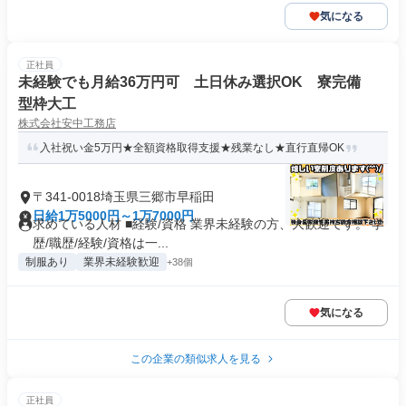
気になる
正社員
未経験でも月給36万円可 土日休み選択OK 寮完備
型枠大工
株式会社安中工務店
入社祝い金5万円★全額資格取得支援★残業なし★直行直帰OK
〒341-0018埼玉県三郷市早稲田
日給1万5000円～1万7000円
求めている人材 ■経験/資格 業界未経験の方、大歓迎です。 学
歴/職歴/経験/資格は一...
制服あり
業界未経験歓迎
+38個
気になる
この企業の類似求人を見る
正社員