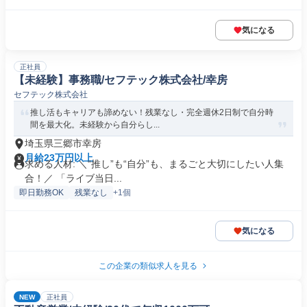
気になる
正社員
【未経験】事務職/セフテック株式会社/幸房
セフテック株式会社
推し活もキャリアも諦めない！残業なし・完全週休2日制で自分時
間を最大化。未経験から自分らし...
埼玉県三郷市幸房
月給23万円以上
求める人材: ＼“推し”も“自分”も、まるごと大切にしたい人集
合！／ 「ライブ当日...
即日勤務OK
残業なし
+1個
気になる
この企業の類似求人を見る
NEW
正社員