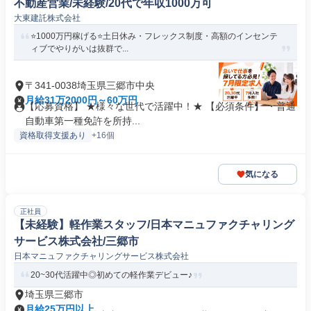
不動産営業/未経験/20代で年収1000万可
大東建託株式会社
⭐️1000万円稼げる⭐️土日休み・フレックス制度・高額のインセンテ
ィブでやりがいは抜群で...
〒341-0038埼玉県三郷市中央
月給31万2000円～60万円
【応募資格】 ★様々な世代で活躍中！★ 【必須条件】 ・普通
自動車第一種免許を所持...
資格取得支援あり
+16個
気になる
正社員
【未経験】軽作業スタッフ/日本マニュファクチャリング
サービス株式会社/三郷市
日本マニュファクチャリングサービス株式会社
20~30代活躍中◎初めての軽作業デビュー♪
埼玉県三郷市
月給25万円以上