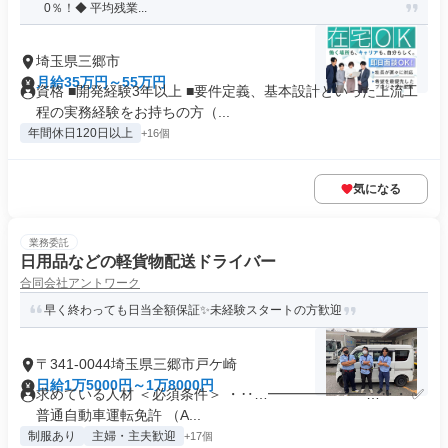
0％！◆ 平均残業...
埼玉県三郷市
月給35万円～55万円
資格 ■開発経験3年以上 ■要件定義、基本設計といった上流工
程の実務経験をお持ちの方（...
年間休日120日以上
+16個
気になる
業務委託
日用品などの軽貨物配送ドライバー
合同会社アントワーク
早く終わっても日当全額保証✨未経験スタートの方歓迎
〒341-0044埼玉県三郷市戸ケ崎
日給1万5000円～1万8000円
求めている人材 ＜必須条件＞ ・‥…━━━━━━━…‥・ ✅
普通自動車運転免許 （A...
制服あり
主婦・主夫歓迎
+17個