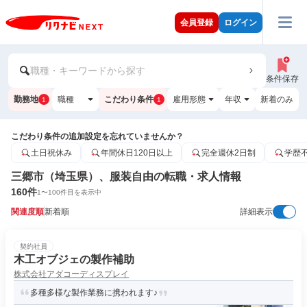
会員登録
ログイン
職種・キーワードから探す
条件保存
勤務地
職種
こだわり条件
雇用形態
年収
新着のみ
1
1
こだわり条件の追加設定を忘れていませんか？
土日祝休み
年間休日120日以上
完全週休2日制
学歴
三郷市（埼玉県）、服装自由の転職・求人情報
160
件
1
〜
100
件目を表示中
関連度順
新着順
詳細表示
契約社員
木工オブジェの製作補助
株式会社アダコーディスプレイ
多種多様な製作業務に携われます♪