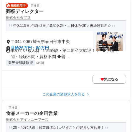
正社員
葬祭ディレクター
株式会社金宝堂
年休115日／完休2日／希望休制・土日休みOK／未経験歓迎☆
〒344-0067埼玉県春日部市中央
月給26万円～80万円
求めている人材 《 未経験・第二新卒大歓迎！ 》 ◆学歴不
問・経験不問・資格不問 ◆普...
業界未経験歓迎
+34個
気になる
この企業の類似求人を見る
正社員
食品メーカーの企画営業
株式会社アイソニーフーズ
20～40代活躍！残業ほぼなし♪話すことが好きな方歓迎！