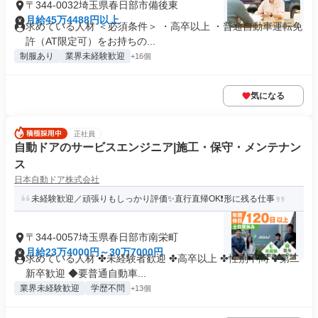
〒344-0032埼玉県春日部市備後東
月給45万4488円以上
求めている人材 ＜必須条件＞ ・高卒以上 ・普通自動車運転免
許（AT限定可）をお持ちの...
制服あり
業界未経験歓迎
+16個
気になる
正社員
自動ドアのサービスエンジニア|施工・保守・メンテナン
ス
日本自動ドア株式会社
未経験歓迎／頑張りもしっかり評価✨直行直帰OK❗形に残る仕事
〒344-0057埼玉県春日部市南栄町
月給23万4000円～30万7000円
求めている人材 ✤未経験者歓迎 ✤高卒以上 ✤性別不問 ✤第二
新卒歓迎 ◆要普通自動車...
業界未経験歓迎
学歴不問
+13個