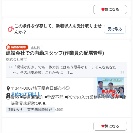
気になる
この条件を保存して、新着求人を受け取りませ
受け取る
んか？
正社員
建設会社での内勤スタッフ(作業員の配属管理)
株式会社林間
「現場が好き。でも、体力的にはもう限界かも…」そんなあなた
へ。その現場経験、これからは「オ...
〒344-0007埼玉県春日部市小渕
月給30万円以上
資格 ■要普通免許 ■学歴不問 ■PCでの入力業務ができる方 ■建
築業界未経験OK ■...
制服あり
業界未経験歓迎
+20個
気になる