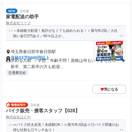
NEW
正社員
家電配送の助手
株式会社リープ
＜未経験大歓迎！免許がなくても始められる！＞賞与年2回／入社
祝い金5万円あり／90％以上が...
埼玉県春日部市春日部駅
月給23万5000円以上
求める人材: ＜学歴、年齢不問！資格は何もいりません◎＞ ★
新卒、第二新卒の方も歓迎...
交通費支給
気になる
正社員
バイク販売・接客スタッフ【028】
株式会社はとや
≪バイク好き必見！未経験OK！≫賞与年2回あり◎バイク関連のお
得な社割も◎ランチあり！