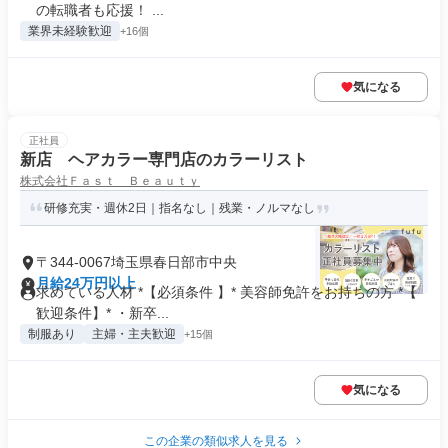
の転職者も応援！ ...
業界未経験歓迎
+16個
気になる
正社員
新店 ヘアカラー専門店のカラーリスト
株式会社Ｆａｓｔ Ｂｅａｕｔｙ
研修充実・週休2日｜指名なし｜残業・ノルマなし
〒344-0067埼玉県春日部市中央
月給24万円以上
求めている人材 *【必須条件 】* 美容師免許をお持ちの方 *【
歓迎条件】* ・新卒...
制服あり
主婦・主夫歓迎
+15個
気になる
この企業の類似求人を見る