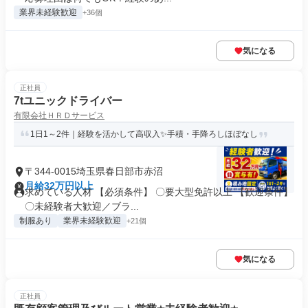
業界未経験歓迎
+36個
気になる
正社員
7tユニックドライバー
有限会社ＨＲＤサービス
1日1～2件｜経験を活かして高収入✨手積・手降ろしほぼなし
〒344-0015埼玉県春日部市赤沼
月給32万円以上
求めている人材 【必須条件】 〇要大型免許以上 【歓迎条件】
〇未経験者大歓迎／ブラ...
制服あり
業界未経験歓迎
+21個
気になる
正社員