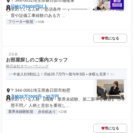
〒344-0032埼玉県春日部市備後東
日給1万6000円以上
求めている人材 ✅必須条件 ━ｖ━━━━╯ ●防犯システム設
置や設備工事経験のある方 ...
フリーター歓迎
+16個
気になる
正社員
お部屋探しのご案内スタッフ
株式会社タウンハウジング
中途入社9割以上！月給26.7万円〜賞与年3回＋休暇も充実！
〒344-0061埼玉県春日部市粕壁
月給26万7000円～35万円
求めている人材 【職種・業界未経験、第二新卒を歓迎】 ◎学
歴不問／ 人柄と意欲を重視し...
業界未経験歓迎
歩合給あり
+22個
気になる