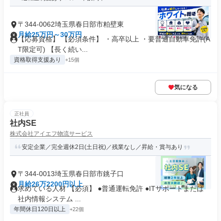
〒344-0062埼玉県春日部市粕壁東
月給25万円～30万円
【応募資格】 【必須条件】 ・高卒以上 ・要普通自動車免許(A
T限定可) 【長く続い...
資格取得支援あり
+15個
気になる
正社員
社内SE
株式会社アイエフ物流サービス
安定企業／完全週休2日(土日祝)／残業なし／昇給・賞与あり
〒344-0013埼玉県春日部市銚子口
月給26万2200円以上
求めている人材 【必須】 ●普通運転免許 ●ITサポートまたは
社内情報システム ...
年間休日120日以上
+22個