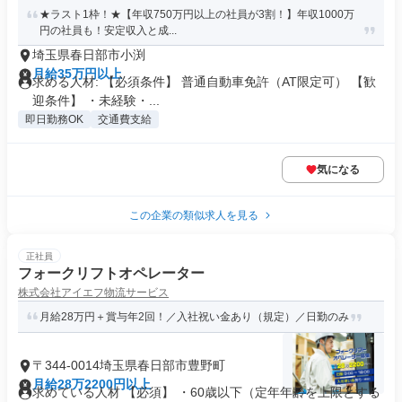
★ラスト1枠！★【年収750万円以上の社員が3割！】年収1000万
円の社員も！安定収入と成...
埼玉県春日部市小渕
月給35万円以上
求める人材: 【必須条件】 普通自動車免許（AT限定可） 【歓
迎条件】 ・未経験・...
即日勤務OK
交通費支給
気になる
この企業の類似求人を見る
正社員
フォークリフトオペレーター
株式会社アイエフ物流サービス
月給28万円＋賞与年2回！／入社祝い金あり（規定）／日勤のみ
〒344-0014埼玉県春日部市豊野町
月給28万2200円以上
求めている人材 【必須】 ・60歳以下（定年年齢を上限とする