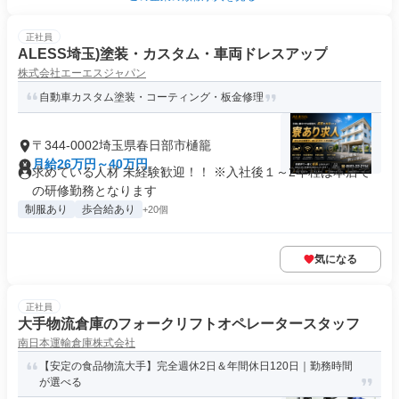
正社員
ALESS埼玉)塗装・カスタム・車両ドレスアップ
株式会社エーエスジャパン
自動車カスタム塗装・コーティング・板金修理
〒344-0002埼玉県春日部市樋籠
月給26万円～40万円
求めている人材 未経験歓迎！！ ※入社後１～2年程は本店で
の研修勤務となります
制服あり
歩合給あり
+20個
気になる
正社員
大手物流倉庫のフォークリフトオペレータースタッフ
南日本運輸倉庫株式会社
【安定の食品物流大手】完全週休2日＆年間休日120日｜勤務時間
が選べる