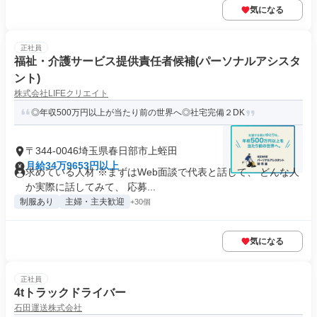
気になる
正社員
福祉・介護サービス提供責任者候補(パーソナルアシスタ
ント)
株式会社LIFEクリエイト
◎年収500万円以上が当たり前の世界へ◎社宅完備２DK
〒344-0046埼玉県春日部市上蛭田
月給34万9653円以上
求めている人材 ※まずはWeb面談で代表と話して、 どんな人
か実際に話してみて、 応募...
制服あり
主婦・主夫歓迎
+30個
気になる
正社員
4tトラックドライバー
石田運送株式会社