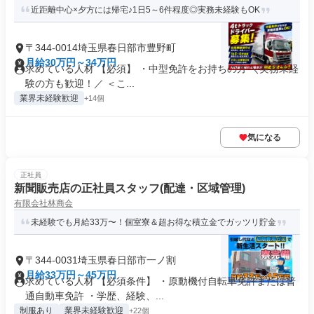
近距離中心×夕方には帰宅♪1日5～6件程度◎実務未経験もOK
〒344-0014埼玉県春日部市豊野町
月給30万円～34万円
求めている人材 【必須】 ・中型免許をお持ちの方 ＼実務未経
験の方も歓迎！／ ＜こ...
業界未経験歓迎
+14個
気になる
正社員
新聞販売店の正社員スタッフ(配達・区域管理)
有限会社林商会
未経験でも月給33万〜！個室寮＆超お得な積立金でガッツリ貯金
〒344-0031埼玉県春日部市一ノ割
月給33万円～45万円
求めている人材 【必須条件】 ・原動機付自転車免許または普
通自動車免許 ・学歴、経験、...
制服あり
業界未経験歓迎
+22個