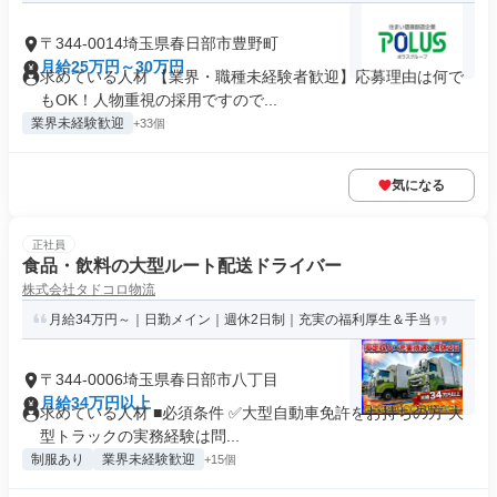
〒344-0014埼玉県春日部市豊野町
月給25万円～30万円
求めている人材 【業界・職種未経験者歓迎】応募理由は何で
もOK！人物重視の採用ですので...
業界未経験歓迎
+33個
気になる
正社員
食品・飲料の大型ルート配送ドライバー
株式会社タドコロ物流
月給34万円～｜日勤メイン｜週休2日制｜充実の福利厚生＆手当
〒344-0006埼玉県春日部市八丁目
月給34万円以上
求めている人材 ■必須条件 ✅大型自動車免許をお持ちの方 大
型トラックの実務経験は問...
制服あり
業界未経験歓迎
+15個