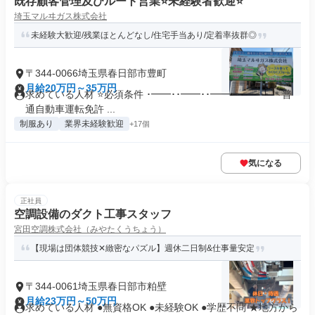
既存顧客管理及びルート営業⭐未経験者歓迎⭐
埼玉マルヰガス株式会社
未経験大歓迎/残業ほとんどなし/住宅手当あり/定着率抜群◎
〒344-0066埼玉県春日部市豊町
月給20万円～35万円
求めている人材 ⭐必須条件 ･━━･･━━･･━━･･━━･･ ＊普
通自動車運転免許 ...
制服あり
業界未経験歓迎
+17個
気になる
正社員
空調設備のダクト工事スタッフ
宮田空調株式会社（みやたくうちょう）
【現場は団体競技✕緻密なパズル】週休二日制&仕事量安定
〒344-0061埼玉県春日部市粕壁
月給23万円～50万円
求めている人材 ●無資格OK ●未経験OK ●学歴不問 ★地方から