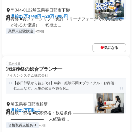
〒344-0122埼玉県春日部市下柳
月給23万3740円～26万7800円
資格 ■要フォークリフト免許 （リーチフォークでの業務経験
がある方優遇） ・45歳ま...
業界未経験歓迎
+20個
気になる
契約社員
冠婚葬祭の総合プランナー
サイカンシステム株式会社
【春日部駅から徒歩3分】年齢・経験不問★ブライダル・お葬儀・
七五三など、人生の節目を飾るお...
埼玉県春日部市粕壁
月給25万円以上
経験・資格 ■応募資格・歓迎条件 ――――――――――――
―――――――― ・未経験者...
資格取得支援あり
+8個