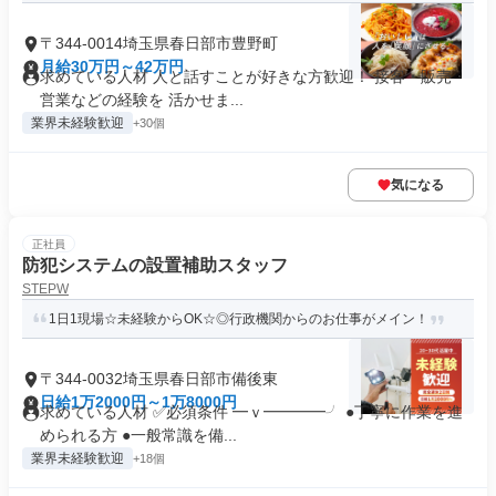
〒344-0014埼玉県春日部市豊野町
月給30万円～42万円
求めている人材 人と話すことが好きな方歓迎！ 接客・販売・
営業などの経験を 活かせま...
業界未経験歓迎
+30個
気になる
正社員
防犯システムの設置補助スタッフ
STEPW
1日1現場☆未経験からOK☆◎行政機関からのお仕事がメイン！
〒344-0032埼玉県春日部市備後東
日給1万2000円～1万8000円
求めている人材 ✅必須条件 ━ｖ━━━━╯ ●丁寧に作業を進
められる方 ●一般常識を備...
業界未経験歓迎
+18個