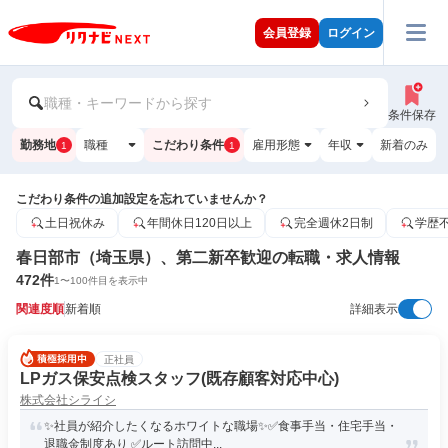
会員登録
ログイン
職種・キーワードから探す
条件保存
勤務地
職種
こだわり条件
雇用形態
年収
新着のみ
1
1
こだわり条件の追加設定を忘れていませんか？
土日祝休み
年間休日120日以上
完全週休2日制
学歴
春日部市（埼玉県）、第二新卒歓迎の転職・求人情報
472
件
1
〜
100
件目を表示中
関連度順
新着順
詳細表示
正社員
LPガス保安点検スタッフ(既存顧客対応中心)
株式会社シライシ
✨社員が紹介したくなるホワイトな職場✨✅食事手当・住宅手当・
退職金制度あり ✅ルート訪問中...