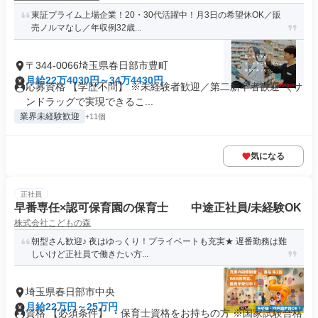
東証プライム上場企業！20・30代活躍中！月3日の希望休OK／販
売ノルマなし／年収例32歳...
〒344-0066埼玉県春日部市豊町
月給22万4030円～34万4430円
応募資格 【学歴不問】 ※未経験者歓迎／第二新卒者歓迎 ＼サ
ンドラッグで実現できるこ...
業界未経験歓迎
+11個
気になる
正社員
早番専任×認可保育園の保育士 中途正社員/未経験OK
株式会社こどもの森
朝型さん歓迎♪ 夜はゆっくり！プライベートも充実★ 遅番勤務は難
しいけど正社員で働きたい方...
埼玉県春日部市中央
月給22万円～25万円
資格 【必須条件】 ・保育士資格をお持ちの方 ※国家試験合格