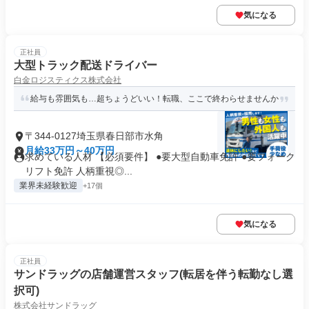
気になる
正社員
大型トラック配送ドライバー
白金ロジスティクス株式会社
給与も雰囲気も…超ちょうどいい！転職、ここで終わらせませんか
〒344-0127埼玉県春日部市水角
月給33万円～40万円
求めている人材 【必須要件】 ●要大型自動車免許 ●要フォーク
リフト免許 人柄重視◎...
業界未経験歓迎
+17個
気になる
正社員
サンドラッグの店舗運営スタッフ(転居を伴う転勤なし選
択可)
株式会社サンドラッグ