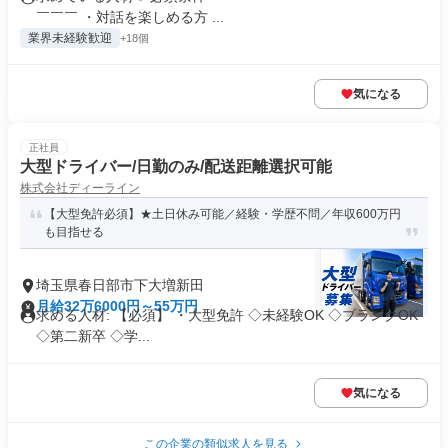
￣￣￣ ・対話を楽しめる方 ...
業界未経験歓迎
+18個
気になる
正社員
大型ドライバー/日勤のみ/配送距離選択可能
株式会社ディーライン
【大型免許必須】★土日休み可能／経験・学歴不問／年収600万円
も目指せる
埼玉県春日部市下大増新田
月給32万6000円～55万円
求める人材: 【必須】 ・大型免許 ◇未経験OK ◇ブランクOK
◇第二新卒 ◇学...
気になる
この企業の類似求人を見る