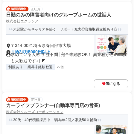
正社員
日勤のみの障害者向けのグループホームの世話人
株式会社エクラシア
未経験からキャリアを築く！サポート充実◎資格取得支援あり◎
〒344-0021埼玉県春日部市大場
月給24万5000円以上
求めている人材 学歴不問│完全未経験OK！ 異業種からの転職
も大歓迎です♪ ||◤ ...
制服あり
業界未経験歓迎
+22個
気になる
正社員
カーライフプランナー(自動車専門店の営業)
株式会社クルーズコーポレーション
30代・40代積極採用中！/賞与年2回／家賃50％補助