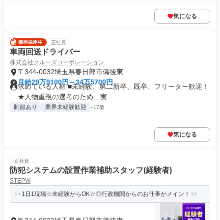
気になる
正社員
車両回送ドライバー
株式会社クルーズコーポレーション
〒344-0032埼玉県春日部市備後東
月給29万9100円～34万5700円
求めている人材 ■未経験、第二新卒、既卒、フリーター歓迎！
★人物重視の選考のため、実...
制服あり
業界未経験歓迎
+17個
気になる
正社員
防犯システムの設置作業補助スタッフ(経験者)
STEPW
1日1現場☆未経験からOK☆◎行政機関からのお仕事がメイン！