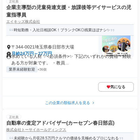
正社員
企業主導型の児童発達支援・放課後等デイサービスの児
童指導員
エイキッズ株式会社
時短勤務・入社日相談OK！ブランクOK◎残業ほぼナシ✨
〒344-0021埼玉県春日部市大場
月給24万円～27万円
求めている人材 ✨<必須条件>✨ 下記のいずれかの資格・経験
ある方が対象です。 ・教員...
業界未経験歓迎
+36個
気になる
この企業の類似求人を見る
正社員
自動車の査定アドバイザー(カーセブン春日部店)
株式会社トーサイホールディングス
未経験から月収28.5万円クルマの価値を見極めるプロになれる