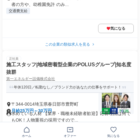
者の方や、幼稚園免許 のみ...
交通費支給
気になる
この企業の類似求人を見る
正社員
施工スタッフ|地域密着型企業のPOLUSグループ|知名度
抜群
第一エネルギー設備株式会社
年休120日／転勤なし／ブランド力があなたの仕事をサポート！
〒344-0014埼玉県春日部市豊野町
月給25万円～30万円
求めている人材 【業界・職種未経験者歓迎】応募理由は何で
もOK！人物重視の採用ですので...
業界未経験歓迎
+32個
ホーム
オファー
気になる