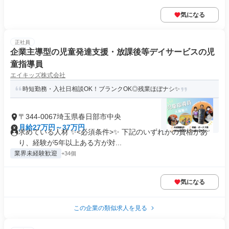
気になる
正社員
企業主導型の児童発達支援・放課後等デイサービスの児
童指導員
エイキッズ株式会社
時短勤務・入社日相談OK！ブランクOK◎残業ほぼナシ✨
〒344-0067埼玉県春日部市中央
月給27万円～37万円
求めている人材 ✨<必須条件>✨ 下記のいずれかの資格があ
り、経験が5年以上ある方が対...
業界未経験歓迎
+34個
気になる
この企業の類似求人を見る