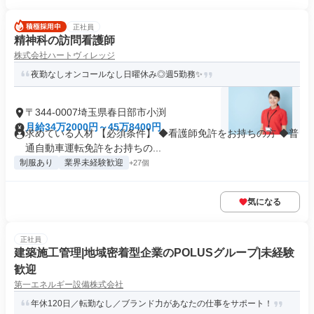
正社員
精神科の訪問看護師
株式会社ハートヴィレッジ
夜勤なしオンコールなし日曜休み◎週5勤務✨
〒344-0007埼玉県春日部市小渕
月給34万2000円～45万8400円
求めている人材 【必須条件】 ◆看護師免許をお持ちの方 ◆普
通自動車運転免許をお持ちの...
制服あり
業界未経験歓迎
+27個
気になる
正社員
建築施工管理|地域密着型企業のPOLUSグループ|未経験
歓迎
第一エネルギー設備株式会社
年休120日／転勤なし／ブランド力があなたの仕事をサポート！