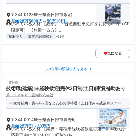
〒344-0123埼玉県春日部市永沼
月給28万5000円～50万10円
求めている人材 【必須】 ・普通自動車免許をお持ちの方（AT
限定可） 【歓迎する方】...
制服あり
業界未経験歓迎
+19個
気になる
この企業の類似求人を見る
正社員
技術職(建築)|未経験歓迎|完休2日制(土日)|家賃補助あり
第一エネルギー設備株式会社
家賃補助・賞与年2回など安心の厚待遇！土日休み＆残業月20h
〒344-0014埼玉県春日部市豊野町
月給25万円～30万円
求めている人材 【業界・職種未経験者歓迎◎第二新卒歓迎】
応募理由は何でもOK！経験のあ...