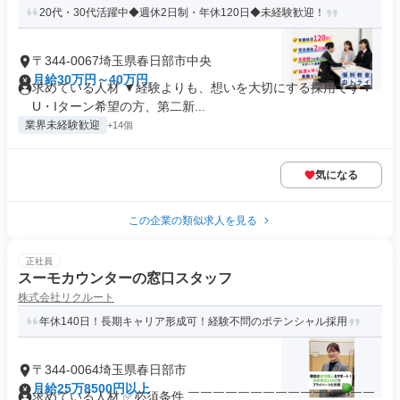
20代・30代活躍中◆週休2日制・年休120日◆未経験歓迎！
〒344-0067埼玉県春日部市中央
月給30万円～40万円
求めている人材 ▼経験よりも、想いを大切にする採用です▼
U・Iターン希望の方、第二新...
業界未経験歓迎
+14個
気になる
この企業の類似求人を見る
正社員
スーモカウンターの窓口スタッフ
株式会社リクルート
年休140日！長期キャリア形成可！経験不問のポテンシャル採用
〒344-0064埼玉県春日部市
月給25万8500円以上
求めている人材 ✅必須条件 ￣￣￣￣￣￣￣￣￣￣￣￣￣￣￣