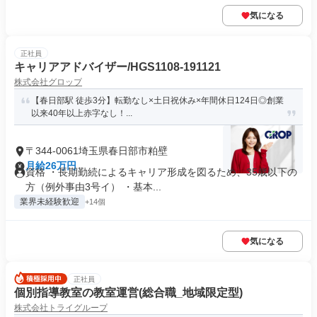
気になる
正社員
キャリアアドバイザー/HGS1108-191121
株式会社グロップ
【春日部駅 徒歩3分】転勤なし×土日祝休み×年間休日124日◎創業
以来40年以上赤字なし！...
〒344-0061埼玉県春日部市粕壁
月給26万円
資格 ・長期勤続によるキャリア形成を図るため、35歳以下の
方（例外事由3号イ） ・基本...
業界未経験歓迎
+14個
気になる
正社員
個別指導教室の教室運営(総合職_地域限定型)
株式会社トライグループ