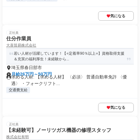
気になる
正社員
仕分作業員
大喜貿易株式会社
若い人材が活躍しています！【⭐定着率90％以上⭐】資格取得支援
＆充実の福利厚生！未経験から...
埼玉県春日部市
月給26万円～50万円
求める人材: 【求める人材】 〈必須〉 普通自動車免許 〈優
遇〉 ・フォークリフト...
交通費支給
気になる
正社員
【未経験可】ノーリツガス機器の修理スタッフ
株式会社有明