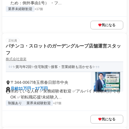
ため：例外事由1号） ・フ...
業界未経験歓迎
+17個
気になる
正社員
パチンコ・スロットのガーデングループ店舗運営スタッ
フ
株式会社遊楽
✨賞与年2回✨住宅制度✨接客・営業経験も活かせる✨
〒344-0067埼玉県春日部市中央
月給31万円～37万円
求めている人材 ✅実務経験者歓迎 ✅アルバイト経験だけでも
OK ✅初転職応援!未経験入...
制服あり
業界未経験歓迎
+27個
気になる