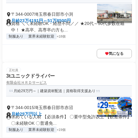
〒344-0007埼玉県春日部市小渕
月給23万4191円～51万8500円
資格 ＼＼未経験OK・経歴不問／／ ★20代～50代多数在籍
中！ ★高卒、高専卒の方も...
制服あり
業界未経験歓迎
+18個
気になる
正社員
3tユニックドライバー
有限会社ＨＲＤサービス
月給29万円～｜建築資材配送｜資格取得支援あり
〒344-0015埼玉県春日部市赤沼
月給29万円以上
求めている人材 【必須条件】 〇要中型免許以上 【歓迎条件】
〇未経験OK 〇普通免...
制服あり
業界未経験歓迎
+19個