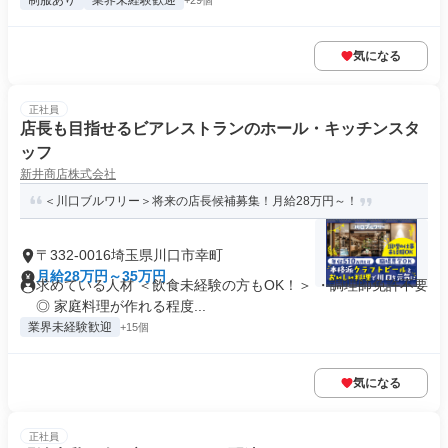
制服あり
業界未経験歓迎
+29個
気になる
正社員
店長も目指せるビアレストランのホール・キッチンスタ
ッフ
新井商店株式会社
＜川口ブルワリー＞将来の店長候補募集！月給28万円～！
〒332-0016埼玉県川口市幸町
月給28万円～35万円
求めている人材 ＜飲食未経験の方もOK！＞ ・調理師免許不要
◎ 家庭料理が作れる程度...
業界未経験歓迎
+15個
気になる
正社員