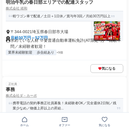
明治牛乳の春日部エリアでの配達スタッフ
株式会社 靖和
軽ワゴン車で配達／土日＋1日休／賞与年3回／月給30万円以上
〒344-0021埼玉県春日部市大場
月給30万円～52万円
求めている人材 ※要普通自動車運転免許(AT限定可) ＊経験不
問／未経験者歓迎！
業界未経験歓迎
歩合給あり
+9個
気になる
正社員
事務
株式会社ダ・カーポ
携帯電話の契約事務正社員募集！未経験者OK／完全週休2日制／残
業少なめ／物価上昇以上の昇給...
埼玉県深谷市東方町
ホーム
オファー
気になる