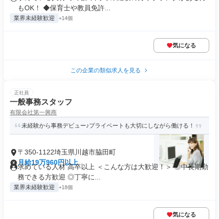
もOK！ ◆保育士や教員免許...
業界未経験歓迎
+14個
気になる
この企業の類似求人を見る
正社員
一般事務スタッフ
有限会社第一興商
未経験から事務デビュー♪プライベートも大切にしながら働ける！
〒350-1122埼玉県川越市脇田町
月給19万960円以上
求めている人材 高卒以上 ＜こんな方は大歓迎！＞ ◎中長期勤
務できる方歓迎 ◎丁寧に...
業界未経験歓迎
+18個
気になる