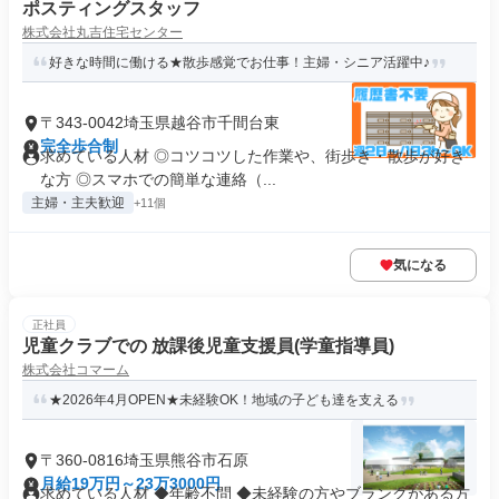
ポスティングスタッフ
株式会社丸吉住宅センター
好きな時間に働ける★散歩感覚でお仕事！主婦・シニア活躍中♪
〒343-0042埼玉県越谷市千間台東
完全歩合制
求めている人材 ◎コツコツした作業や、街歩き・散歩が好き
な方 ◎スマホでの簡単な連絡（...
主婦・主夫歓迎
+11個
気になる
正社員
児童クラブでの 放課後児童支援員(学童指導員)
株式会社コマーム
★2026年4月OPEN★未経験OK！地域の子ども達を支える
〒360-0816埼玉県熊谷市石原
月給19万円～23万3000円
求めている人材 ◆年齢不問 ◆未経験の方やブランクがある方