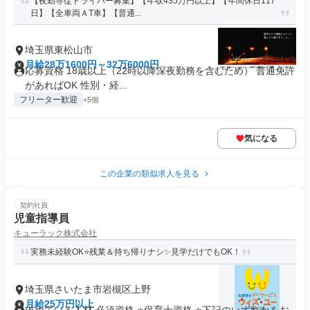
【夜勤専従ドライバー募集】【年収435万円以上】【年間休日117
日】【全車両ＡT車】【普通...
埼玉県東松山市
月給28万1600円～32万6000円
応募資格 18歳以上（22時以降深夜勤務を含むため） 普通免許
があればOK 性別・経...
フリーター歓迎
+5個
気になる
この企業の類似求人を見る
契約社員
児童指導員
キューラック株式会社
実務未経験OK⭐残業＆持ち帰りナシ✨見学だけでもOK！
埼玉県さいたま市岩槻区上野
月給25万円以上