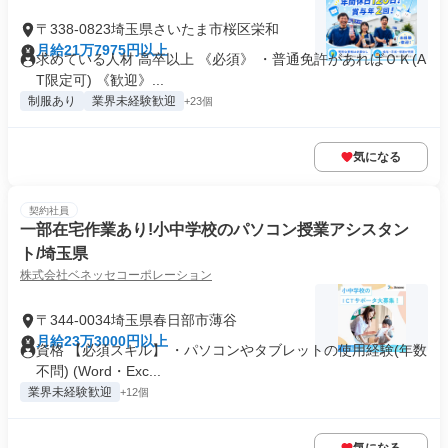
〒338-0823埼玉県さいたま市桜区栄和
月給21万7975円以上
求めている人材 高卒以上 《必須》 ・普通免許があればＯＫ(A
T限定可) 《歓迎》...
制服あり
業界未経験歓迎
+23個
気になる
契約社員
一部在宅作業あり!小中学校のパソコン授業アシスタン
ト/埼玉県
株式会社ベネッセコーポレーション
〒344-0034埼玉県春日部市薄谷
月給23万3000円以上
資格 【必須スキル】 ・パソコンやタブレットの使用経験(年数
不問) (Word・Exc...
業界未経験歓迎
+12個