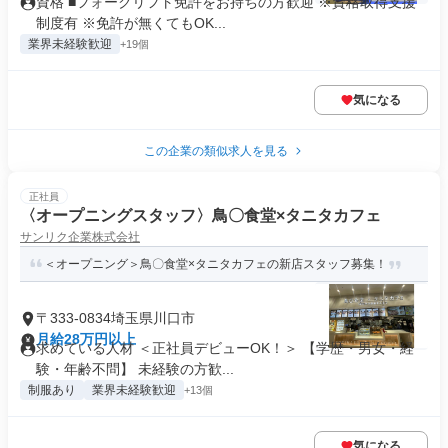
資格 ■フォークリフト免許をお持ちの方歓迎 ※資格取得支援
制度有 ※免許が無くてもOK...
業界未経験歓迎
+19個
気になる
この企業の類似求人を見る
正社員
〈オープニングスタッフ〉鳥〇食堂×タニタカフェ
サンリク企業株式会社
＜オープニング＞鳥〇食堂×タニタカフェの新店スタッフ募集！
〒333-0834埼玉県川口市
月給28万円以上
求めている人材 ＜正社員デビューOK！＞ 【学歴・男女・経
験・年齢不問】 未経験の方歓...
制服あり
業界未経験歓迎
+13個
気になる