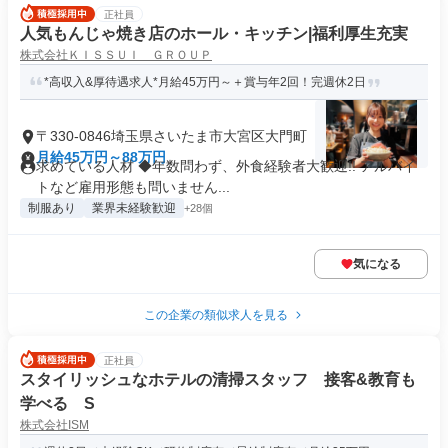
正社員
人気もんじゃ焼き店のホール・キッチン|福利厚生充実
株式会社ＫＩＳＳＵＩ ＧＲＯＵＰ
*高収入&厚待遇求人*月給45万円～＋賞与年2回！完週休2日
〒330-0846埼玉県さいたま市大宮区大門町
月給45万円～88万円
求めている人材 ◆年数問わず、外食経験者大歓迎!! アルバイ
トなど雇用形態も問いません...
制服あり
業界未経験歓迎
+28個
気になる
この企業の類似求人を見る
正社員
スタイリッシュなホテルの清掃スタッフ 接客&教育も
学べる S
株式会社ISM