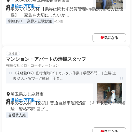
〒360-0203埼玉県熊谷市弥藤吾
月給25万円以上
求めている人材 【業界は問わず品質管理の経験のある方は優
遇】 ・家族を大切にしたいか...
制服あり
業界未経験歓迎
+16個
気になる
正社員
マンション・アパートの清掃スタッフ
有限会社ヒロ・コーポレーション
《未経験OK》直行出勤OK｜カンタン作業｜学歴不問！｜主婦(主
夫)さん・Wワーク歓迎｜子育...
埼玉県ふじみ野市
月給25万円以上
求める人材: 【必須】普通自動車運転免許（ＡＴ限定可） ☑︎経
験・資格不問 ☑︎ブ...
交通費支給
気になる