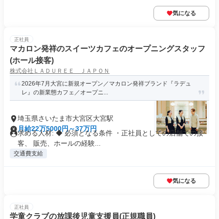
気になる
正社員
マカロン発祥のスイーツカフェのオープニングスタッフ
(ホール接客)
株式会社ＬＡＤＵＲＥＥ ＪＡＰＯＮ
2026年7月大宮に新規オープン／マカロン発祥ブランド『ラデュ
レ』の新業態カフェ／オープニ...
埼玉県さいたま市大宮区大宮駅
月給22万5000円～37万円
求める人材: ◆ 必須となる条件 ・正社員としての店舗での接
客、 販売、ホールの経験...
交通費支給
気になる
正社員
学童クラブの放課後児童支援員(正規職員)