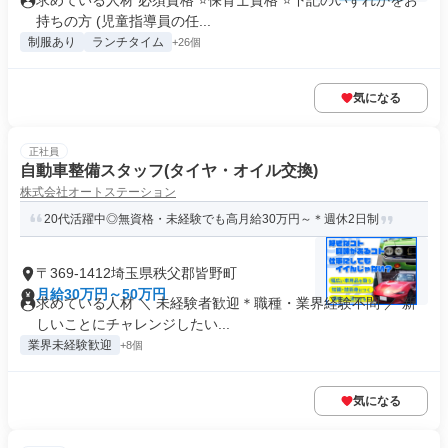
求めている人材 必須資格 ⭐保育士資格 ⭐下記のいずれかをお
持ちの方 (児童指導員の任...
制服あり
ランチタイム
+26個
気になる
正社員
自動車整備スタッフ(タイヤ・オイル交換)
株式会社オートステーション
20代活躍中◎無資格・未経験でも高月給30万円～＊週休2日制
〒369-1412埼玉県秩父郡皆野町
月給30万円～50万円
求めている人材 ＼ 未経験者歓迎＊職種・業界経験不問 ／ 新
しいことにチャレンジしたい...
業界未経験歓迎
+8個
気になる