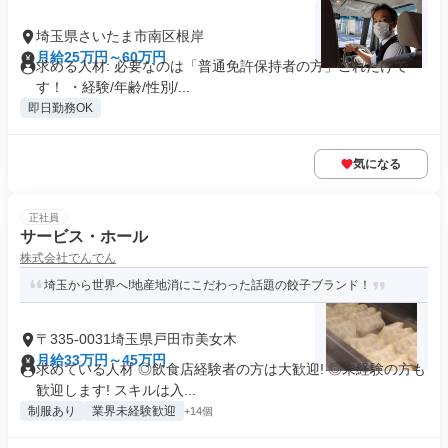
埼玉県さいたま市南区根岸
月給25万円～60万円
求める人材: 必要なのは「普通免許保持者の方」これだけで
す！ ・経験/年齢/性別/...
即日勤務OK
気になる
正社員
サービス・ホール
株式会社でんでん
埼玉から世界へ!地産地消にこだわった話題の餃子ブランド！
〒335-0031埼玉県戸田市美女木
月給33万円～45万円
求めている人材 ◎飲食店経験者の方は大歓迎! ◎未経験の方も
歓迎します! スキルは入...
制服あり
業界未経験歓迎
+14個