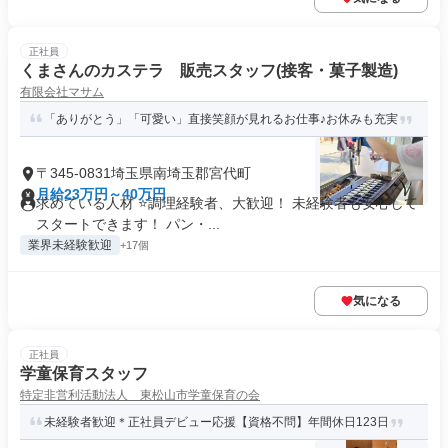
正社員
くまさんのカステラ 販売スタッフ(接客・菓子製造)
有限会社マサム
「ありがとう」「可愛い」直接笑顔が見れるお仕事♪お休みも充実
〒345-0831埼玉県南埼玉郡宮代町
月給23万円～40万円
求めている人材 ⭐調理経験者、大歓迎！ 未経験者も安心して
スタートできます！ パン・...
業界未経験歓迎
+17個
気になる
正社員
学童保育スタッフ
特定非営利活動法人 東松山市学童保育の会
未経験者歓迎＊正社員デビュー応援【資格不問】年間休日123日