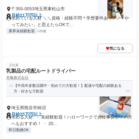
〒355-0053埼玉県東松山市
月給21万円以上
求めている人材 ＼＼資格・経験不問＊学歴要件あり／／ ｢や
ってみたい」と思えたらOKで...
業界未経験歓迎
+26個
気になる
正社員
乳製品の宅配ルートドライバー
布亀株式会社
【中高年多数活躍中・初めての方歓迎！】配達や宅配の経験ある
方・好きな方歓迎
埼玉県熊谷市柿沼
月給25万円以上
求める人材: ・ 未経験歓迎！ハローワークでお仕事探し中の方
へもおすすめ！ ・ 20...
即日勤務OK