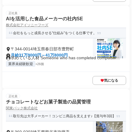
正社員
AIを活用した食品メーカーの社内SE
株式会社アイソニーフーズ
会社をもっと成長させる"仕組み"をつくる仕事です。
〒344-0014埼玉県春日部市豊野町
月給31万9000円～41万8000円
求めている人材 Someone who has completed compulsor...
業界未経験歓迎
+26個
気になる
正社員
チョコレートなどお菓子製造の品質管理
関東パック株式会社
取引先は大手メーカー！コンビニ商品を支えます♪【賞与年3回】