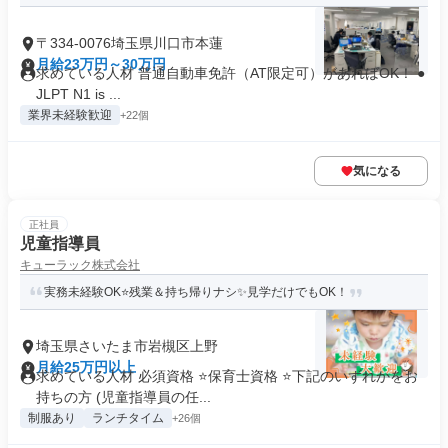
〒334-0076埼玉県川口市本蓮
月給23万円～30万円
求めている人材 普通自動車免許（AT限定可）があればOK！ ●
JLPT N1 is ...
業界未経験歓迎
+22個
気になる
正社員
児童指導員
キューラック株式会社
実務未経験OK⭐残業＆持ち帰りナシ✨見学だけでもOK！
埼玉県さいたま市岩槻区上野
月給25万円以上
求めている人材 必須資格 ⭐保育士資格 ⭐下記のいずれかをお
持ちの方 (児童指導員の任...
制服あり
ランチタイム
+26個