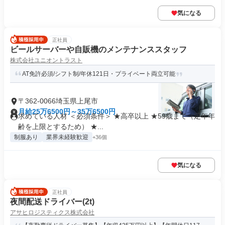
気になる
正社員
ビールサーバーや自販機のメンテナンススタッフ
株式会社ユニオントラスト
AT免許必須/シフト制/年休121日・プライベート両立可能
〒362-0066埼玉県上尾市
月給25万6500円～35万6500円
求めている人材 ＜必須条件＞ ★高卒以上 ★59歳まで（定年年
齢を上限とするため） ★...
制服あり
業界未経験歓迎
+36個
気になる
正社員
夜間配送ドライバー(2t)
アサヒロジスティクス株式会社