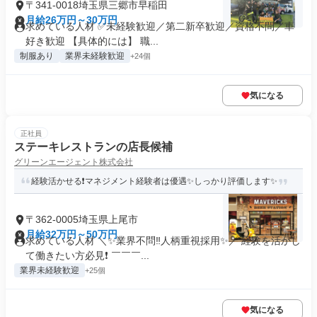
〒341-0018埼玉県三郷市早稲田
月給26万円～30万円
求めている人材 ✅未経験歓迎／第二新卒歓迎／資格不問／車
好き歓迎 【具体的には】 職...
制服あり
業界未経験歓迎
+24個
気になる
正社員
ステーキレストランの店長候補
グリーンエージェント株式会社
経験活かせる❗マネジメント経験者は優遇✨しっかり評価します✨
〒362-0005埼玉県上尾市
月給32万円～50万円
求めている人材 ＼✨業界不問‼人柄重視採用✨／ 経験を活かし
て働きたい方必見❗ ￣￣￣...
業界未経験歓迎
+25個
気になる