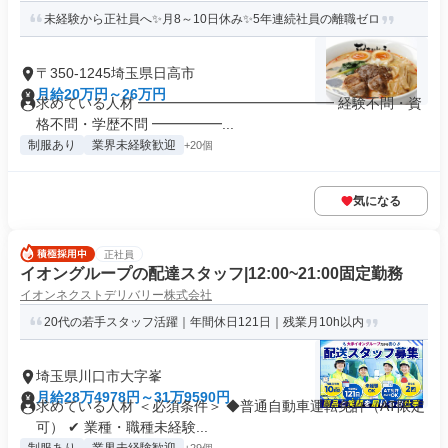
未経験から正社員へ✨月8～10日休み✨5年連続社員の離職ゼロ
〒350-1245埼玉県日高市
月給20万円～26万円
求めている人材 ━━━━━━━━━━━━━━ 経験不問・資
格不問・学歴不問 ━━━━━...
制服あり
業界未経験歓迎
+20個
気になる
正社員
イオングループの配達スタッフ|12:00~21:00固定勤務
イオンネクストデリバリー株式会社
20代の若手スタッフ活躍｜年間休日121日｜残業月10h以内
埼玉県川口市大字峯
月給28万4978円～31万9590円
求めている人材 ＜必須条件＞ ◆普通自動車運転免許（AT限定
可） ✔ 業種・職種未経験...