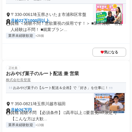
〒330-0061埼玉県さいたま市浦和区常盤
月給22万1000円以上
資格 ＜経験不問！意欲重視の採用です！＞ ■業界経験・社会
人経験は不問！ ■就業ブラン...
業界未経験歓迎
+26個
気になる
正社員
おみやげ菓子のルート配送 兼 営業
株式会社長登屋
おみやげ菓子の【ルート配送＆企画】で「好き」を仕事に！
〒350-0821埼玉県川越市福田
月給26万円
資格 経験不問 【必須条件】 □高卒以上 □要普免/AT限定可
【こんな方は大歓...
業界未経験歓迎
+13個