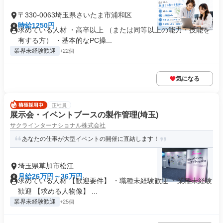
〒330-0063埼玉県さいたま市浦和区
時給1250円
求めている人材 ・高卒以上 （または同等以上の能力・技能を
有する方） ・基本的なPC操...
業界未経験歓迎
+22個
気になる
正社員
展示会・イベントブースの製作管理(埼玉)
サクラインターナショナル株式会社
あなたの仕事が大型イベントの開催に直結します！
埼玉県草加市松江
月給26万円～36万円
求めている人材 【歓迎要件】 ・職種未経験歓迎 ・業種未経験
歓迎 【求める人物像】 ...
業界未経験歓迎
+25個