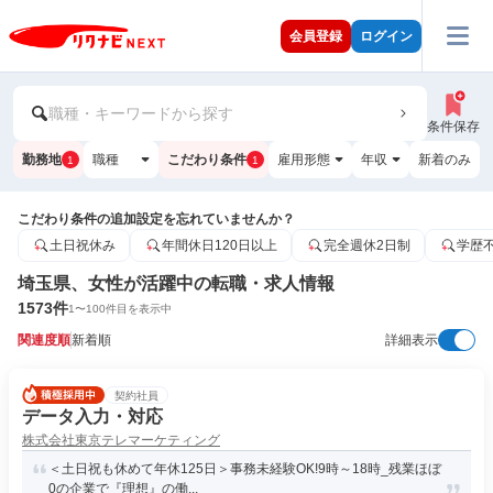
会員登録
ログイン
職種・キーワードから探す
条件保存
勤務地
職種
こだわり条件
雇用形態
年収
新着のみ
1
1
こだわり条件の追加設定を忘れていませんか？
土日祝休み
年間休日120日以上
完全週休2日制
学歴
埼玉県、女性が活躍中の転職・求人情報
1573
件
1
〜
100
件目を表示中
関連度順
新着順
詳細表示
契約社員
データ入力・対応
株式会社東京テレマーケティング
＜土日祝も休めて年休125日＞事務未経験OK!9時～18時_残業ほぼ
0の企業で『理想』の働...