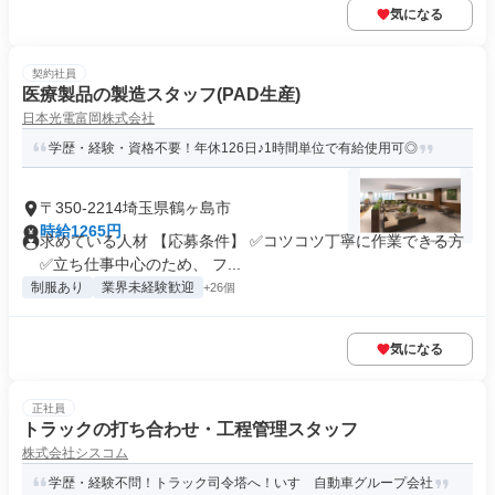
気になる
契約社員
医療製品の製造スタッフ(PAD生産)
日本光電富岡株式会社
学歴・経験・資格不要！年休126日♪1時間単位で有給使用可◎
〒350-2214埼玉県鶴ヶ島市
時給1265円
求めている人材 【応募条件】 ✅コツコツ丁寧に作業できる方
✅立ち仕事中心のため、 フ...
制服あり
業界未経験歓迎
+26個
気になる
正社員
トラックの打ち合わせ・工程管理スタッフ
株式会社シスコム
学歴・経験不問！トラック司令塔へ！いすゞ自動車グループ会社