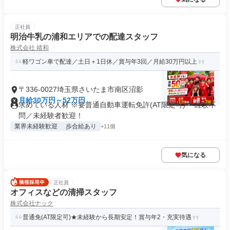
正社員
明治牛乳の浦和エリアでの配達スタッフ
株式会社 靖和
軽ワゴン車で配達／土日＋1日休／賞与年3回／月給30万円以上
〒336-0027埼玉県さいたま市南区沼影
月給30万円～52万円
求めている人材 ※要普通自動車運転免許(AT限定可) ＊経験不
問／未経験者歓迎！
業界未経験歓迎
歩合給あり
+11個
気になる
正社員
オフィスなどの清掃スタッフ
株式会社ナック
普通免(AT限定可)★未経験から長期安定！賞与年2・充実待遇