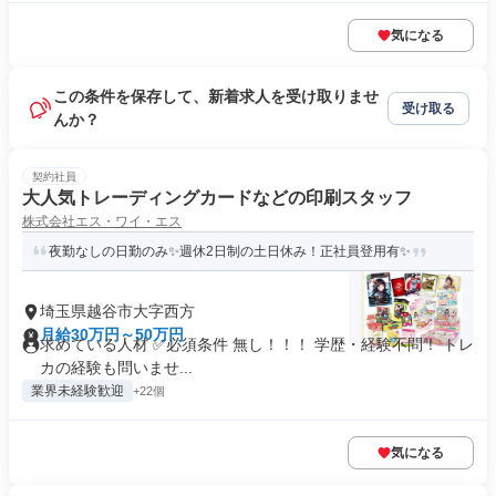
気になる
この条件を保存して、新着求人を受け取りませ
受け取る
んか？
契約社員
大人気トレーディングカードなどの印刷スタッフ
株式会社エス・ワイ・エス
夜勤なしの日勤のみ✨週休2日制の土日休み！正社員登用有✨
埼玉県越谷市大字西方
月給30万円～50万円
求めている人材 ✅必須条件 無し！！！ 学歴・経験不問！ トレ
カの経験も問いませ...
業界未経験歓迎
+22個
気になる