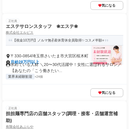
気になる
正社員
エステサロンスタッフ ❀エステ❀
株式会社エルピス
【祝金10万円】ノルマ無✌産休育休全員取得✨コスメ半額⭐️
〒330-0854埼玉県さいたま市大宮区桜木町
月給28万円以上
求めている人材 ＼20〜30代活躍中！女性に選ばれるサロン／
【あなたの「こう働きたい...
業界未経験歓迎
+24個
気になる
正社員
担担麺専門店の店舗スタッフ(調理・接客・店舗運営補
助)
有限会社あぶらや