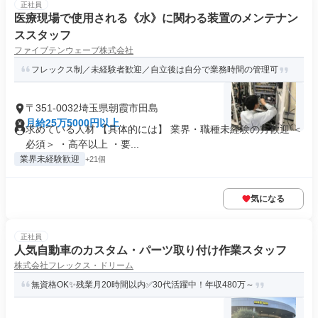
正社員
医療現場で使用される《水》に関わる装置のメンテナン
ススタッフ
ファイブテンウェーブ株式会社
フレックス制／未経験者歓迎／自立後は自分で業務時間の管理可
〒351-0032埼玉県朝霞市田島
月給25万5000円以上
求めている人材 【具体的には】 業界・職種未経験の方歓迎 ＜
必須＞ ・高卒以上 ・要...
業界未経験歓迎
+21個
気になる
正社員
人気自動車のカスタム・パーツ取り付け作業スタッフ
株式会社フレックス・ドリーム
無資格OK✨残業月20時間以内✅30代活躍中！年収480万～