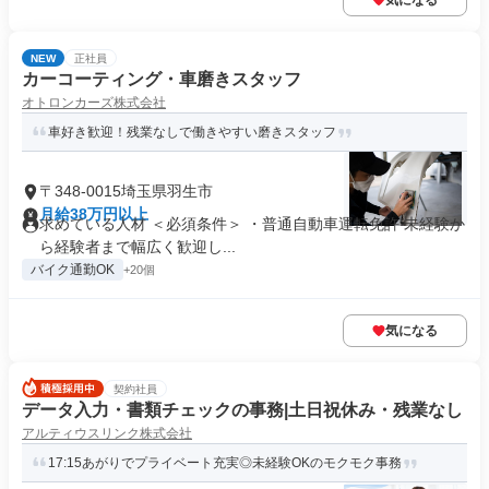
気になる
NEW
正社員
カーコーティング・車磨きスタッフ
オトロンカーズ株式会社
車好き歓迎！残業なしで働きやすい磨きスタッフ
〒348-0015埼玉県羽生市
月給38万円以上
求めている人材 ＜必須条件＞ ・普通自動車運転免許 未経験か
ら経験者まで幅広く歓迎し...
バイク通勤OK
+20個
気になる
契約社員
データ入力・書類チェックの事務|土日祝休み・残業なし
アルティウスリンク株式会社
17:15あがりでプライベート充実◎未経験OKのモクモク事務