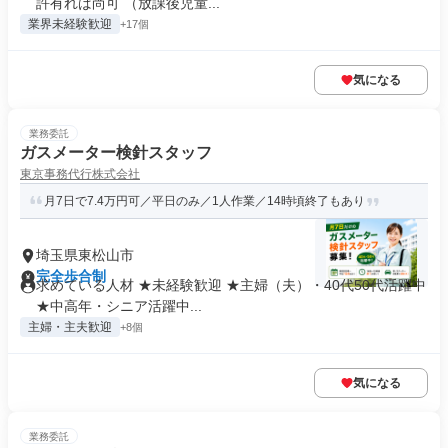
許有れば尚可 （放課後児童...
業界未経験歓迎
+17個
気になる
業務委託
ガスメーター検針スタッフ
東京事務代行株式会社
月7日で7.4万円可／平日のみ／1人作業／14時頃終了もあり
埼玉県東松山市
完全歩合制
求めている人材 ★未経験歓迎 ★主婦（夫）・40代50代活躍中
★中高年・シニア活躍中...
主婦・主夫歓迎
+8個
気になる
業務委託