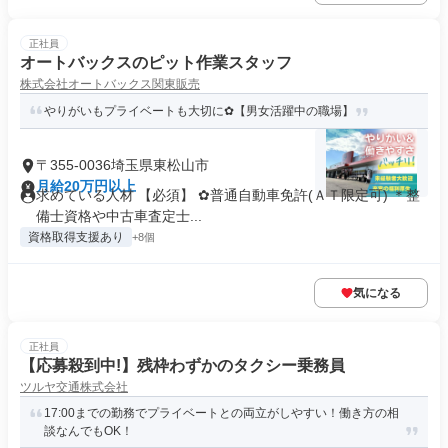
正社員
オートバックスのピット作業スタッフ
株式会社オートバックス関東販売
やりがいもプライベートも大切に✿【男女活躍中の職場】
〒355-0036埼玉県東松山市
月給20万円以上
求めている人材 【必須】 ✿普通自動車免許(ＡＴ限定可) ＊整
備士資格や中古車査定士...
資格取得支援あり
+8個
気になる
正社員
【応募殺到中!】残枠わずかのタクシー乗務員
ツルヤ交通株式会社
17:00までの勤務でプライベートとの両立がしやすい！働き方の相
談なんでもOK！