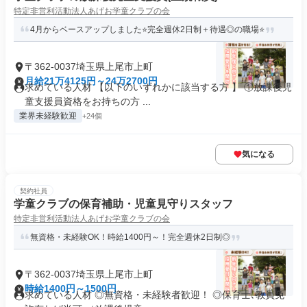
特定非営利活動法人あげお学童クラブの会
4月からベースアップしました⭐完全週休2日制＋待遇◎の職場⭐
〒362-0037埼玉県上尾市上町
月給21万4125円～24万2700円
求めている人材 【以下のいずれかに該当する方 】 ①放課後児
童支援員資格をお持ちの方 ...
業界未経験歓迎
+24個
気になる
契約社員
学童クラブの保育補助・児童見守りスタッフ
特定非営利活動法人あげお学童クラブの会
無資格・未経験OK！時給1400円～！完全週休2日制◎
〒362-0037埼玉県上尾市上町
時給1400円～1500円
求めている人材 ◎無資格・未経験者歓迎！ ◎保育士､教員免