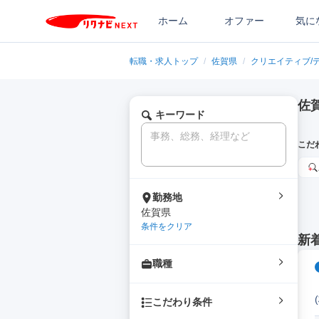
ホーム
オファー
気に
転職・求人トップ
/
佐賀県
/
クリエイティブ/
佐
キーワード
こだ
勤務地
佐賀県
条件をクリア
新
職種
こだわり条件