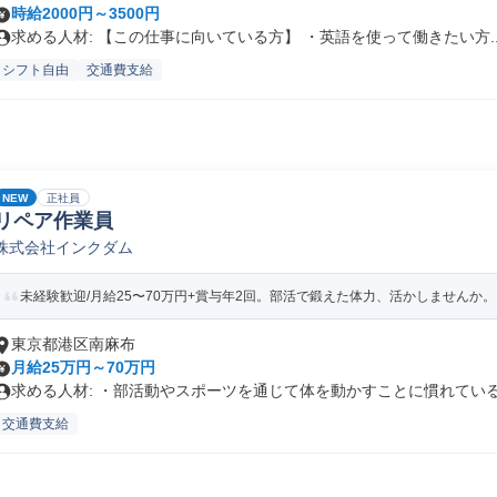
時給2000円～3500円
求める人材: 【この仕事に向いている方】 ・英語を使って働きたい方..
シフト自由
交通費支給
NEW
正社員
リペア作業員
株式会社インクダム
未経験歓迎/月給25〜70万円+賞与年2回。部活で鍛えた体力、活かしませんか。
東京都港区南麻布
月給25万円～70万円
求める人材: ・部活動やスポーツを通じて体を動かすことに慣れている方
交通費支給