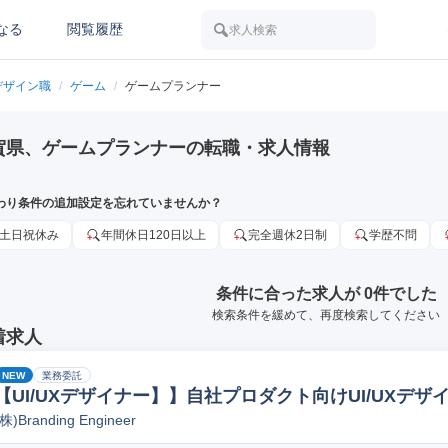
なる
閲覧履歴
求人検索
デザイン職
/
ゲーム
/
ゲームプランナー
賀県、ゲームプランナーの転職・求人情報
わり条件の追加設定を忘れていませんか？
土日祝休み
年間休日120日以上
完全週休2日制
学歴不問
条件に合った求人が 0件でした
検索条件を緩めて、再度検索してください
着求人
NEW
業務委託
【UI/UXデザイナー】】自社プロダクト向けUI/UXデ
(株)Branding Engineer