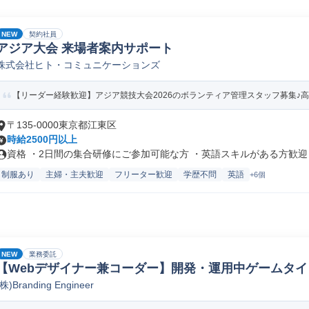
NEW
契約社員
アジア大会 来場者案内サポート
株式会社ヒト・コミュニケーションズ
【リーダー経験歓迎】アジア競技大会2026のボランティア管理スタッフ募集♪高時給2
〒135-0000東京都江東区
時給2500円以上
資格 ・2日間の集合研修にご参加可能な方 ・英語スキルがある方歓迎 ・
制服あり
主婦・主夫歓迎
フリーター歓迎
学歴不問
英語
+6個
NEW
業務委託
【Webデザイナー兼コーダー】開発・運用中ゲームタ
(株)Branding Engineer