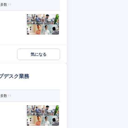
ト多数
気になる
プデスク業務
ト多数