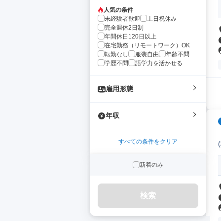
人気の条件
未経験者歓迎
土日祝休み
完全週休2日制
年間休日120日以上
在宅勤務（リモートワーク）OK
転勤なし
服装自由
年齢不問
学歴不問
語学力を活かせる
雇用形態
年収
すべての条件をクリア
新着のみ
検索