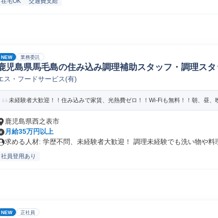
在宅OK
交通費支給
NEW
業務委託
鹿児島県馬毛島の住み込み調理補助スタッフ・調理スタ
エス・フードサービス(有)
未経験者大歓迎！！住み込みで家賃、光熱費ゼロ！！Wi-Fiも無料！！朝、昼、晩
鹿児島県西之表市
月給35万円以上
求める人材: 学歴不問、未経験者大歓迎！ 調理未経験でも洗い物や料理.
社員登用あり
NEW
正社員