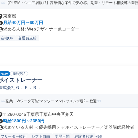
【PL/PM・シニア層歓迎】高単価な案件で安心感。副業・リモート相談可の業
東京都
月給40万円～60万円
求める人材: Webデザイナー兼コーダー
在宅OK
交通費支給
NEW
業務委託
ボイストレーナー
株式会社Ｇ．Ｆ．Ｂ．
副業・Wワーク可能❗マンツーマンレッスン✅週2～歓迎
〒260-0045千葉県千葉市中央区弁天
時給1800円～2350円
求めている人材 ＜優先採用＞ ✅ボイストレーナー／楽器講師経験者 （1
フリーター歓迎
シフト自由
学歴不問
経験者歓迎
+5個