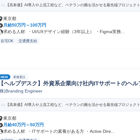
【高単価】AI導入や上流工程など、ベテランの腕を活かせる最先端プロジェク
東京都
月給50万円～100万円
求める人材: ・UI/UXデザイン経験（3年以上） ・Figma実務...
在宅OK
交通費支給
NEW
業務委託
【ヘルプデスク】外資系企業向け社内ITサポートのヘル
(株)Branding Engineer
【高単価】AI導入や上流工程など、ベテランの腕を活かせる最先端プロジェク
東京都
月給40万円～50万円
求める人材: ・ITサポートの素養がある方 ・Active Dire...