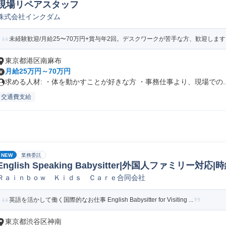
現場リペアスタッフ
株式会社インクダム
未経験歓迎/月給25〜70万円+賞与年2回。デスクワークが苦手な方、歓迎します
東京都港区南麻布
月給25万円～70万円
求める人材: ・体を動かすことが好きな方 ・事務仕事より、現場での..
交通費支給
NEW
業務委託
English Speaking Babysitter|外国人ファミリー対応
Ｒａｉｎｂｏｗ Ｋｉｄｓ Ｃａｒｅ合同会社
阪
英語を活かして働く国際的なお仕事 English Babysitter for Visiting ...
東京都渋谷区神南