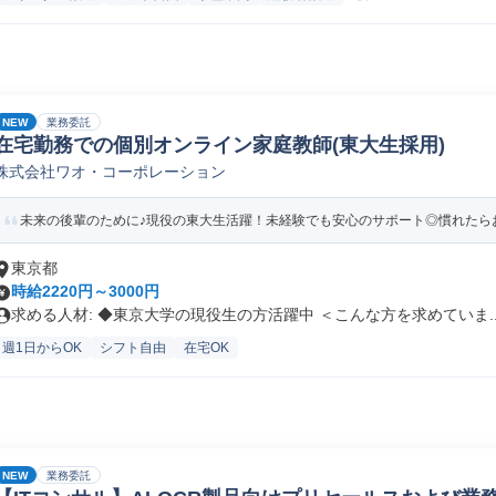
NEW
業務委託
在宅勤務での個別オンライン家庭教師(東大生採用)
株式会社ワオ・コーポレーション
未来の後輩のために♪現役の東大生活躍！未経験でも安心のサポート◎慣れたらお
東京都
時給2220円～3000円
求める人材: ◆東京大学の現役生の方活躍中 ＜こんな方を求めていま..
週1日からOK
シフト自由
在宅OK
NEW
業務委託