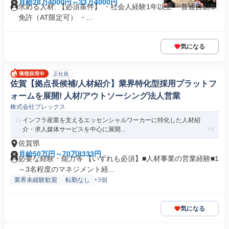
月給28万4000円～33万4000円
求める人材: 【必須条件】 ・社会人経験1年以上 ・普通自動車
免許（AT限定可） ・...
気になる
正社員
佐賀【拠点長候補/人材紹介】業界特化型採用プラットフ
ォームを展開! 人材/アウトソーシング法人営業
株式会社プレックス
インフラ産業を支えるエッセンシャルワーカーに特化した人材紹
介・求人媒体サービスを中心に展開...
佐賀県
月給50万円～70万8333円
必要な経験・能力等 【いずれも必須】■人材事業の営業経験■1
～3名程度のマネジメント経...
業界未経験歓迎
転勤なし
+3個
気になる