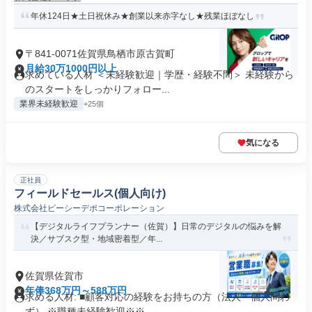
年休124日★土日祝休み★創業以来赤字なし★残業ほぼなし
〒841-0071佐賀県鳥栖市原古賀町
月給30万1000円以上
求めている人材 ＜未経験歓迎｜学歴・経験不問＞ 未経験から
のスタートをしっかりフォロー...
業界未経験歓迎
+25個
気になる
正社員
フィールドセールス(個人向け)
株式会社ピーシーデポコーポレーション
【デジタルライフプランナー（佐賀）】日常のデジタルの悩みを解
決／サブスク型・地域密着型／年...
佐賀県佐賀市
年俸368万円～588万円
求める人材: ■顧客対応の経験をお持ちの方（法人・個人問わ
ず） ※職種未経験歓迎※※...