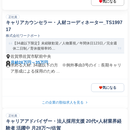
気になる
正社員
キャリアカウンセラー・人材コーディネーター_TS1997
17
株式会社ワークポート
【34歳以下限定】未経験歓迎／人物重視／年間休日123日／完全週
休二日制／育休復帰率95....
佐賀県佐賀市駅前中央
月給26万円～35万円
求める人材: 34歳以下の方 ※例外事由3号のイ：長期キャリ
ア形成による採用のため ...
気になる
この企業の類似求人を見る
正社員
キャリアアドバイザー・法人採用支援 20代×人材業界経
験者 活躍中 月28万〜/佐賀