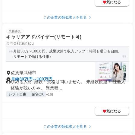
気になる
この企業の類似求人を見る
業務委託
キャリアアドバイザー(リモート可)
合同会社tsunagu
月給30万〜100万円、成果次第で収入アップ！時間も曜日も自由、
リモートで働ける仕事♪
佐賀県武雄市
月給30万円～100万円
求める人材: 経験・資格は問いません。 未経験歓迎！ 社会人
経験が浅い方や、 異業種...
シフト自由
在宅OK
+1個
気になる
この企業の類似求人を見る