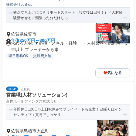
株式会社JoB-up
拠点立ち上げにつきリモートスタート（設立後は出社！）／人材経
験活かせる／頑張った分だけしっ...
佐賀県佐賀市
年俸350万円～800万円
求める人材: ▼必須 スキル・経験 ・人材業界での経験 3
年以上 プレーヤーから事...
即日勤務OK
交通費支給
気になる
NEW
正社員
営業職(人材ソリューション)
富世ホールディングス株式会社
年間休日120日✨土日祝休みでプライベートも充実！ 頑張りはイン
センティブ＋賞与でしっかり...
佐賀県鳥栖市大正町