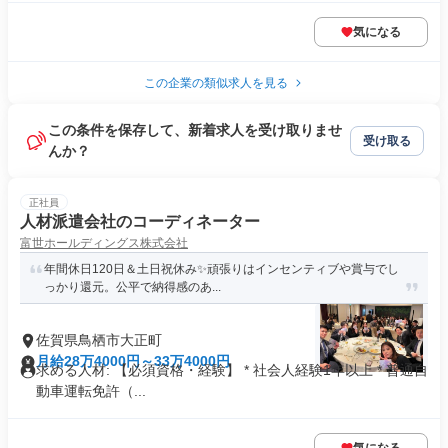
気になる
この企業の類似求人を見る
この条件を保存して、新着求人を受け取りませ
受け取る
んか？
正社員
人材派遣会社のコーディネーター
富世ホールディングス株式会社
年間休日120日＆土日祝休み✨頑張りはインセンティブや賞与でし
っかり還元。公平で納得感のあ...
佐賀県鳥栖市大正町
月給28万4000円～33万4000円
求める人材: 【必須資格・経験】 * 社会人経験1年以上 * 普通自
動車運転免許（...