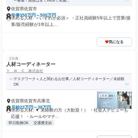
ー募集！面接は全てWEBで実施...
佐賀県佐賀市
年俸350万円～500万円
求める人材: ＜いずれか必須＞ ・正社員経験5年以上で営業/接
客/販売経験が1年以上...
気になる
正社員
人材コーディネーター
Ｙ．Ｗ．Ｃ．株式会社
デスクワーク＋人と関わるお仕事／人材コーディネーター／未経験
OK
佐賀県佐賀市兵庫北
月給23万円～38万円
求める人材: ▼ 未経験の方（大歓迎！） ・社会人デビューも
応援！ ・ルールやマナ...
即日勤務OK
交通費支給