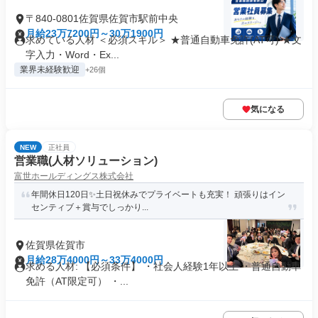
〒840-0801佐賀県佐賀市駅前中央
月給23万7200円～30万1900円
求めている人材 ＜必須スキル＞ ★普通自動車免許(AT可) ★文
字入力・Word・Ex...
業界未経験歓迎
+26個
気になる
NEW
正社員
営業職(人材ソリューション)
富世ホールディングス株式会社
年間休日120日✨土日祝休みでプライベートも充実！ 頑張りはイン
センティブ＋賞与でしっかり...
佐賀県佐賀市
月給28万4000円～33万4000円
求める人材: 【必須条件】 ・社会人経験1年以上 ・普通自動車
免許（AT限定可） ・...