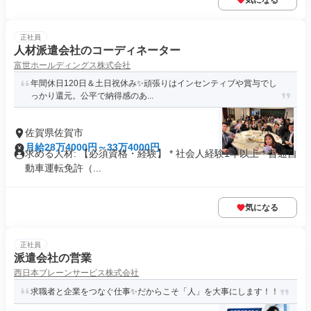
気になる
正社員
人材派遣会社のコーディネーター
富世ホールディングス株式会社
年間休日120日＆土日祝休み✨頑張りはインセンティブや賞与でし
っかり還元。公平で納得感のあ...
佐賀県佐賀市
月給28万4000円～33万4000円
求める人材: 【必須資格・経験】 * 社会人経験1年以上 * 普通自
動車運転免許（...
気になる
正社員
派遣会社の営業
西日本ブレーンサービス株式会社
求職者と企業をつなぐ仕事✨だからこそ「人」を大事にします！！