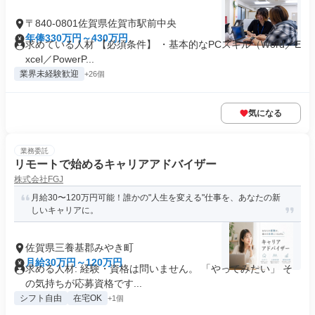
〒840-0801佐賀県佐賀市駅前中央
年俸330万円～430万円
求めている人材 【必須条件】 ・基本的なPCスキル（Word／E
xcel／PowerP...
業界未経験歓迎
+26個
気になる
業務委託
リモートで始めるキャリアアドバイザー
株式会社FGJ
月給30〜120万円可能！誰かの"人生を変える"仕事を、あなたの新
しいキャリアに。
佐賀県三養基郡みやき町
月給30万円～120万円
求める人材: 経験・資格は問いません。 「やってみたい」 そ
の気持ちが応募資格です...
シフト自由
在宅OK
+1個