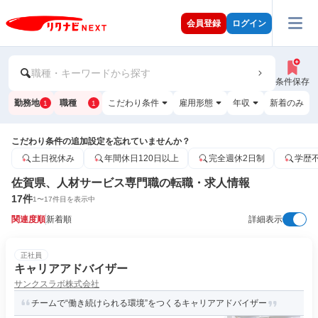
会員登録
ログイン
職種・キーワードから探す
条件保存
勤務地
職種
こだわり条件
雇用形態
年収
新着のみ
1
1
こだわり条件の追加設定を忘れていませんか？
土日祝休み
年間休日120日以上
完全週休2日制
学歴
佐賀県、人材サービス専門職の転職・求人情報
17
件
1
〜
17
件目を表示中
関連度順
新着順
詳細表示
正社員
キャリアアドバイザー
サンクスラボ株式会社
チームで“働き続けられる環境”をつくるキャリアアドバイザー