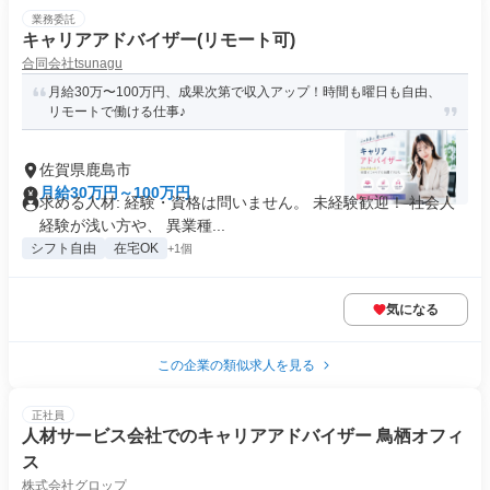
業務委託
キャリアアドバイザー(リモート可)
合同会社tsunagu
月給30万〜100万円、成果次第で収入アップ！時間も曜日も自由、
リモートで働ける仕事♪
佐賀県鹿島市
月給30万円～100万円
求める人材: 経験・資格は問いません。 未経験歓迎！ 社会人
経験が浅い方や、 異業種...
シフト自由
在宅OK
+1個
気になる
この企業の類似求人を見る
正社員
人材サービス会社でのキャリアアドバイザー 鳥栖オフィ
ス
株式会社グロップ