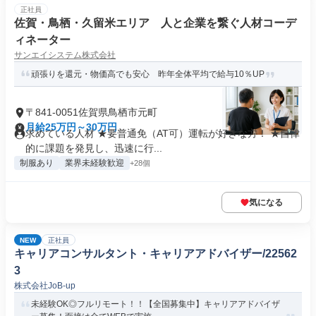
正社員
佐賀・鳥栖・久留米エリア 人と企業を繋ぐ人材コーデ
ィネーター
サンエイシステム株式会社
頑張りを還元・物価高でも安心 昨年全体平均で給与10％UP
〒841-0051佐賀県鳥栖市元町
月給25万円～30万円
求めている人材 ★要普通免（AT可）運転が好きな方！ ★自律
的に課題を発見し、迅速に行...
制服あり
業界未経験歓迎
+28個
気になる
NEW
正社員
キャリアコンサルタント・キャリアアドバイザー/22562
3
株式会社JoB-up
未経験OK◎フルリモート！！【全国募集中】キャリアアドバイザ