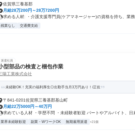
佐賀県三養基郡
月給28万200円～28万7200円
求める人材: ・介護支援専門員(ケアマネージャー)の資格を持ち、業務..
残業なし
交通費支給
派遣社員
小型部品の検査と梱包作業
三陽工業株式会社
未経験OK！充実の福利厚生◎出勤手当月3万円あり！/正佐
〒841-0201佐賀県三養基郡基山町
月給22万5000円～40万円
求めている人材 ・学歴不問 ・未経験者歓迎 パートやアルバイト、日雇.
業界未経験歓迎
副業・WワークOK
無期雇用派遣
+21個