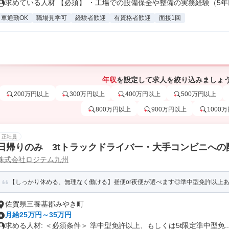
求めている人材 【必須】 ・工場での設備保全や整備の実務経験（5年以
車通勤OK
職場見学可
経験者歓迎
有資格者歓迎
面接1回
年収
を設定して求人を絞り込みましょ
200万円以上
300万円以上
400万円以上
500万円以上
800万円以上
900万円以上
1000
正社員
日帰りのみ 3tトラックドライバー・大手コンビニへの
株式会社ロジテム九州
【しっかり休める、無理なく働ける】昼便or夜便が選べます◎準中型免許以上あ
佐賀県三養基郡みやき町
月給25万円～35万円
求める人材: ＜必須条件＞ 準中型免許以上、もしくは5t限定準中型免..