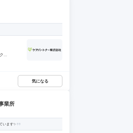
..
気になる
事業所
ています✨