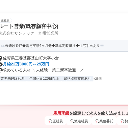
正社員
ルート営業(既存顧客中心)
株式会社サンテック 九州営業所
未経験歓迎◆賞与実績6ヶ月分◆基本定時退社◆住宅手当あり
佐賀県三養基郡基山町大字小倉
月給22万3000円～25万円
求めている人材 ＼未経験・第二新卒歓迎！／ ━━━━━━━━━━━━
業界未経験歓迎
年間休日120日以上
資格取得支援あり
+28個
雇用形態
を設定して求人を絞り込みまし
正社員
派遣社員
業務委託
契