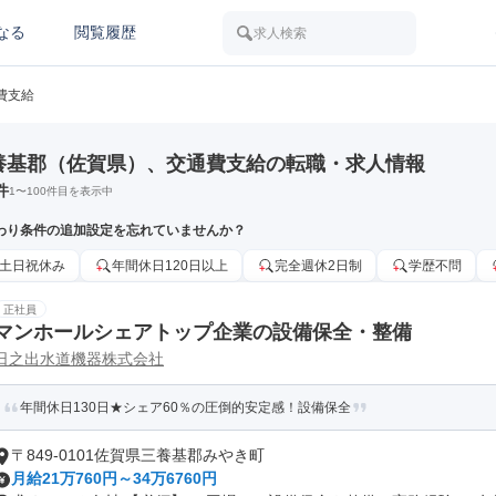
なる
閲覧履歴
求人検索
費支給
養基郡（佐賀県）、交通費支給の転職・求人情報
件
1
〜
100
件目を表示中
わり条件の追加設定を忘れていませんか？
土日祝休み
年間休日120日以上
完全週休2日制
学歴不問
正社員
マンホールシェアトップ企業の設備保全・整備
日之出水道機器株式会社
年間休日130日★シェア60％の圧倒的安定感！設備保全
〒849-0101佐賀県三養基郡みやき町
月給21万760円～34万6760円