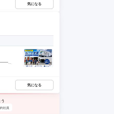
気になる
━...
気になる
ょう
約社員