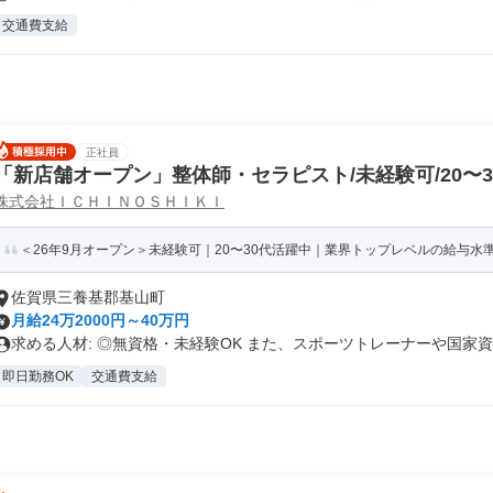
交通費支給
正社員
「新店舗オープン」整体師・セラピスト/未経験可/20〜
株式会社ＩＣＨＩＮＯＳＨＩＫＩ
＜26年9月オープン＞未経験可｜20〜30代活躍中｜業界トップレベルの給与水準｜
佐賀県三養基郡基山町
月給24万2000円～40万円
求める人材: ◎無資格・未経験OK また、スポーツトレーナーや国家資..
即日勤務OK
交通費支給