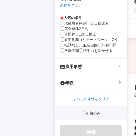
条件をクリア
人気の条件
未経験者歓迎
土日祝休み
完全週休2日制
年間休日120日以上
在宅勤務（リモートワーク）OK
転勤なし
服装自由
年齢不問
学歴不問
語学力を活かせる
雇用形態
年収
すべての条件をクリア
新着のみ
検索