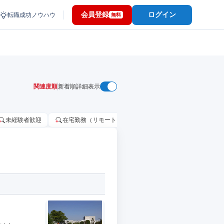
会員登録
ログイン
転職成功ノウハウ
無料
関連度順
新着順
詳細表示
未経験者歓迎
在宅勤務（リモートワーク）OK
家賃補助・住宅手当