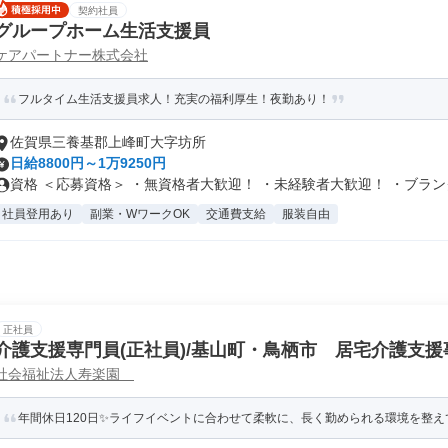
契約社員
グループホーム生活支援員
ケアパートナー株式会社
フルタイム生活支援員求人！充実の福利厚生！夜勤あり！
佐賀県三養基郡上峰町大字坊所
日給8800円～1万9250円
資格 ＜応募資格＞ ・無資格者大歓迎！ ・未経験者大歓迎！ ・ブランク.
社員登用あり
副業・WワークOK
交通費支給
服装自由
正社員
介護支援専門員(正社員)/基山町・鳥栖市 居宅介護支援
社会福祉法人寿楽園
年間休日120日✨ライフイベントに合わせて柔軟に、長く勤められる環境を整え