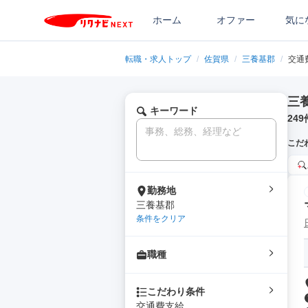
ホーム
オファー
気に
転職・求人トップ
/
佐賀県
/
三養基郡
/
交通
三
キーワード
249
こだ
勤務地
三養基郡
条件をクリア
職種
こだわり条件
交通費支給