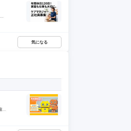
.
気になる
..