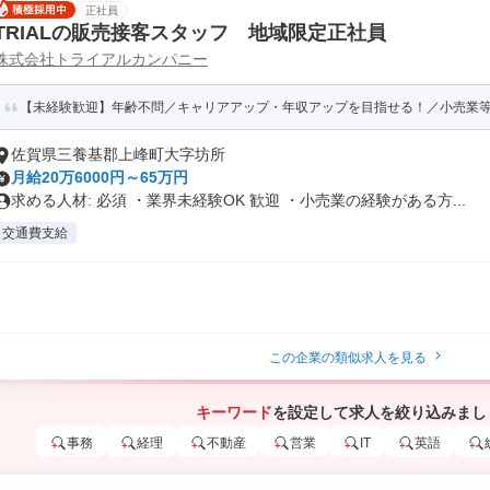
正社員
TRIALの販売接客スタッフ 地域限定正社員
株式会社トライアルカンパニー
【未経験歓迎】年齢不問／キャリアアップ・年収アップを目指せる！／小売業等の
佐賀県三養基郡上峰町大字坊所
月給20万6000円～65万円
求める人材: 必須 ・業界未経験OK 歓迎 ・小売業の経験がある方...
交通費支給
この企業の類似求人を見る
キーワード
を設定して求人を絞り込みまし
事務
経理
不動産
営業
IT
英語