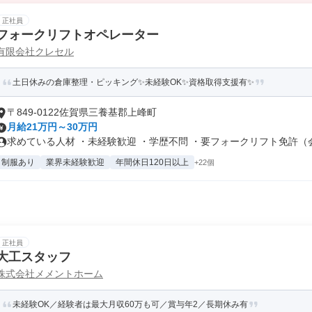
正社員
フォークリフトオペレーター
有限会社クレセル
土日休みの倉庫整理・ピッキング✨未経験OK✨資格取得支援有✨
〒849-0122佐賀県三養基郡上峰町
月給21万円～30万円
求めている人材 ・未経験歓迎 ・学歴不問 ・要フォークリフト免許（会社
制服あり
業界未経験歓迎
年間休日120日以上
+22個
正社員
大工スタッフ
株式会社メメントホーム
未経験OK／経験者は最大月収60万も可／賞与年2／長期休み有