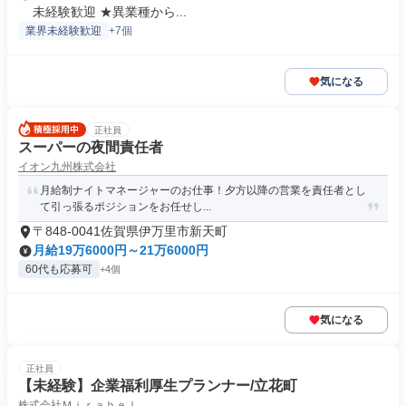
未経験歓迎 ★異業種から...
業界未経験歓迎
+7個
気になる
正社員
スーパーの夜間責任者
イオン九州株式会社
月給制ナイトマネージャーのお仕事！夕方以降の営業を責任者とし
て引っ張るポジションをお任せし...
〒848-0041佐賀県伊万里市新天町
月給19万6000円～21万6000円
60代も応募可
+4個
気になる
正社員
【未経験】企業福利厚生プランナー/立花町
株式会社Ｍｉｒａｂｅｌ