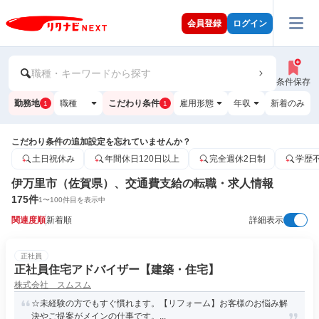
会員登録
ログイン
職種・キーワードから探す
条件保存
勤務地
職種
こだわり条件
雇用形態
年収
新着のみ
1
1
こだわり条件の追加設定を忘れていませんか？
土日祝休み
年間休日120日以上
完全週休2日制
学歴
伊万里市（佐賀県）、交通費支給の転職・求人情報
175
件
1
〜
100
件目を表示中
関連度順
新着順
詳細表示
正社員
正社員住宅アドバイザー【建築・住宅】
株式会社 スムスム
☆未経験の方でもすぐ慣れます。【リフォーム】お客様のお悩み解
決やご提案がメインの仕事です。...