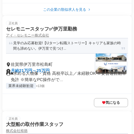
この企業の類似求人を見る
正社員
セレモニースタッフ✅伊万里勤務
アイ・セレモニー株式会社
見学のみ応募歓迎!【Uターン転職ストーリー】キャリアも家族の時
間も諦めない。伊万里で見つけ...
佐賀県伊万里市松島町
月給21万円～25万円
■求める人物像・資格 高校卒以上／未経験OK ※要普通自動車
免許 ※簡単なPC操作がで...
業界未経験歓迎
+13個
気になる
正社員
大型船の取付作業スタッフ
株式会社裕徳