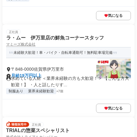
気になる
正社員
ラ・ムー 伊万里店の鮮魚コーナースタッフ
マミーズ株式会社
未経験大歓迎！車・バイク・自転車通勤可！無料駐車場完備
〒848-0000佐賀県伊万里市
月給19万円以上
求めている人材 ＜業界未経験の方も大歓迎！＞ 【こんな方大
歓迎！】 ・人と話したりす...
制服あり
業界未経験歓迎
+7個
気になる
正社員
TRIALの惣菜スペシャリスト