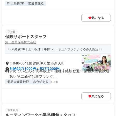
即日勤務OK
交通費支給
気になる
正社員
保険サポートスタッフ
第一生命保険株式会社
未経験OK｜土日祝休｜年休120日以上✨プラチナくるみん認定
〒848-0041佐賀県伊万里市新天町
月給22万1000円～52万1000円
求めている人材 高卒以上✨ 職種未経験歓迎✨ 業種未経験歓迎
第✨ 第二新卒歓迎ブランク...
業界未経験歓迎
歩合給あり
+18個
気になる
派遣社員
ルーティンワークの製品梱包スタッフ