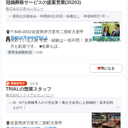
冠婚葬祭サービスの提案営業(35203)
株式会社日本セレモニー
原則土日祝休み・年間休日120日・転勤なし・年収600万↑可
〒848-0032佐賀県伊万里市二里町大里甲
月給24万4000円以上
求めている人材 学歴・経験は一切不問！ 業界、職種未経験の
方も歓迎です。 ■先輩もほ...
業界未経験歓迎
+26個
気になる
正社員
TRIALの惣菜スタッフ
株式会社トライアルカンパニー
AI・IoTを積極導入の小売企業！働き方改革にも積極的！基本定時
上がり！
佐賀県伊万里市二里町大里甲