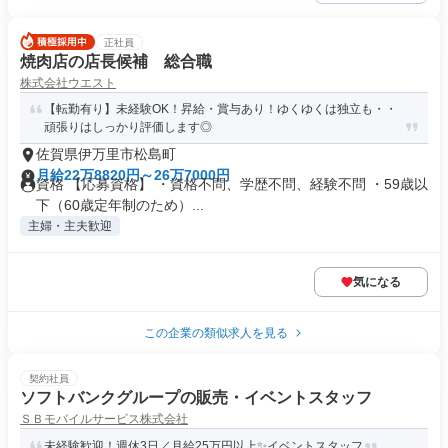
正社員
焼肉店の店長候補 総合職
株式会社ウエスト
【転勤有り】未経験OK！昇給・賞与あり！ゆくゆくは独立も・・
頑張りはしっかり評価します◎
佐賀県伊万里市松島町
月給22万8820円～26万7000円
資格 【応募資格】 ・資格不問、学歴不問、経験不問 ・59歳以
下（60歳定年制のため）...
主婦・主夫歓迎
気になる
この企業の類似求人を見る
契約社員
ソフトバンクグループの販売・イベントスタッフ
ＳＢモバイルサービス株式会社
未経験歓迎！週休3日／月給25万円以上✨イベントスタッフ