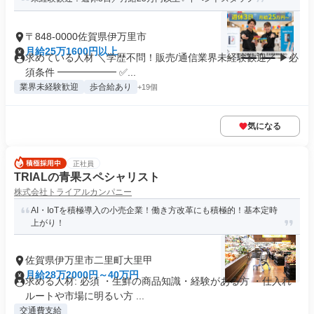
〒848-0000佐賀県伊万里市
月給25万1600円以上
求めている人材 ＼学歴不問！販売/通信業界未経験歓迎／ ▶必
須条件 ━━━━━━ ✅...
業界未経験歓迎
歩合給あり
+19個
気になる
正社員
TRIALの青果スペシャリスト
株式会社トライアルカンパニー
AI・IoTを積極導入の小売企業！働き方改革にも積極的！基本定時
上がり！
佐賀県伊万里市二里町大里甲
月給28万2000円～40万円
求める人材: 必須 ・生鮮の商品知識・経験がある方 ・仕入れ
ルートや市場に明るい方 ...
交通費支給