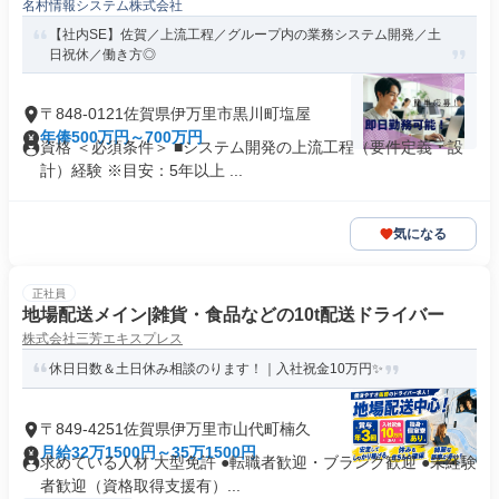
名村情報システム株式会社
【社内SE】佐賀／上流工程／グループ内の業務システム開発／土
日祝休／働き方◎
〒848-0121佐賀県伊万里市黒川町塩屋
年俸500万円～700万円
資格 ＜必須条件＞ ■システム開発の上流工程（要件定義・設
計）経験 ※目安：5年以上 ...
気になる
正社員
地場配送メイン|雑貨・食品などの10t配送ドライバー
株式会社三芳エキスプレス
休日日数＆土日休み相談のります！｜入社祝金10万円✨
〒849-4251佐賀県伊万里市山代町楠久
月給32万1500円～35万1500円
求めている人材 大型免許 ●転職者歓迎・ブランク歓迎 ●未経験
者歓迎（資格取得支援有）...