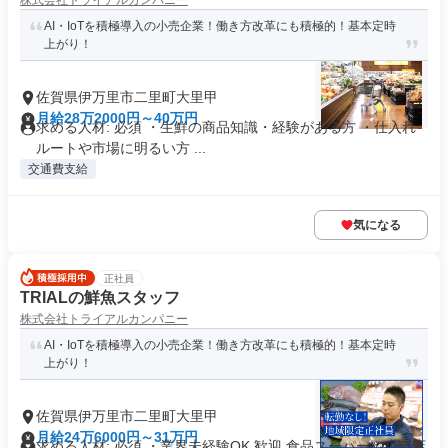
株式会社トライアルカンパニー
AI・IoTを積極導入の小売企業！働き方改革にも積極的！基本定時
上がり！
佐賀県伊万里市二里町大里甲
月給28万2000円～40万円
求める人材: 必須 ・生鮮の商品知識・経験がある方 ・仕入れ
ルートや市場に明るい方 ...
交通費支給
気になる
正社員
TRIALの鮮魚スタッフ
株式会社トライアルカンパニー
AI・IoTを積極導入の小売企業！働き方改革にも積極的！基本定時
上がり！
佐賀県伊万里市二里町大里甲
月給24万6000円～31万円
求める人材: 必須 ・業界未経験OK 歓迎 食品スーパーや小売店