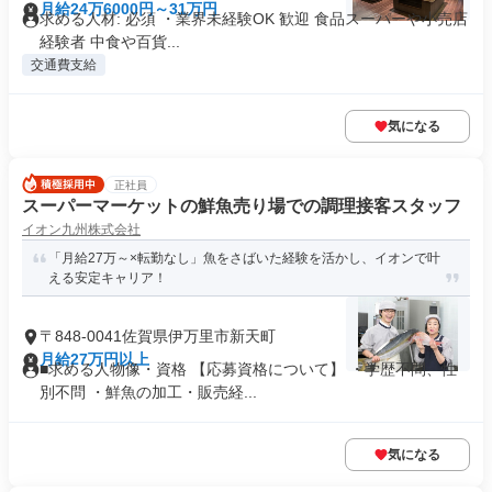
月給24万6000円～31万円
求める人材: 必須 ・業界未経験OK 歓迎 食品スーパーや小売店
経験者 中食や百貨...
交通費支給
気になる
正社員
スーパーマーケットの鮮魚売り場での調理接客スタッフ
イオン九州株式会社
「月給27万～×転勤なし」魚をさばいた経験を活かし、イオンで叶
える安定キャリア！
〒848-0041佐賀県伊万里市新天町
月給27万円以上
■求める人物像・資格 【応募資格について】 ・学歴不問、性
別不問 ・鮮魚の加工・販売経...
気になる