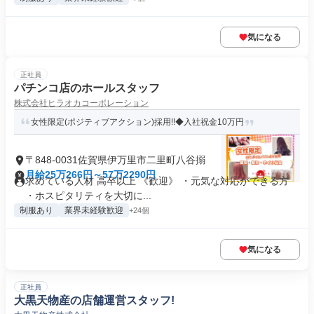
気になる
正社員
パチンコ店のホールスタッフ
株式会社ヒラオカコーポレーション
女性限定(ポジティブアクション)採用!!◆入社祝金10万円
〒848-0031佐賀県伊万里市二里町八谷搦
月給25万266円～57万2290円
求めている人材 高卒以上 《歓迎》 ・元気な対応ができる方
・ホスピタリティを大切に...
制服あり
業界未経験歓迎
+24個
気になる
正社員
大黒天物産の店舗運営スタッフ!