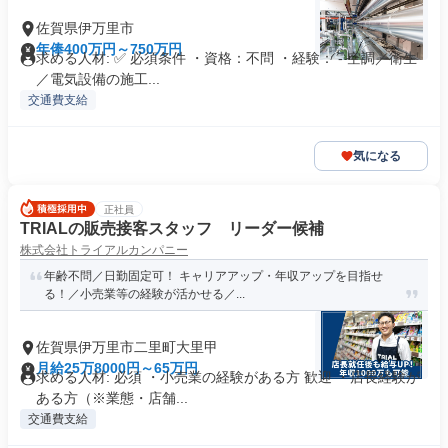
佐賀県伊万里市
年俸400万円～750万円
求める人材: ✅ 必須条件 ・資格：不問 ・経験： - 空調／衛生
／電気設備の施工...
交通費支給
気になる
正社員
TRIALの販売接客スタッフ リーダー候補
株式会社トライアルカンパニー
年齢不問／日勤固定可！ キャリアアップ・年収アップを目指せ
る！／小売業等の経験が活かせる／...
佐賀県伊万里市二里町大里甲
月給25万8000円～65万円
求める人材: 必須 ・小売業の経験がある方 歓迎 ・店長経験が
ある方（※業態・店舗...
交通費支給