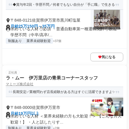
◆賞与年2回・学歴不問／何者でもない自分が「手に職」で生きる
〒848-0121佐賀県伊万里市黒川町塩屋
月給25万150円～35万円
求めている人材 ✋必須 ・普通自動車第一種運転免許 ✋歓迎 ・
学歴不問（中卒/高卒/...
制服あり
業界未経験歓迎
+37個
気になる
正社員
ラ・ムー 伊万里店の青果コーナースタッフ
マミーズ株式会社
長期安定✅業種問わず店長経験がある方はすぐに活躍できますよ✨
〒848-0000佐賀県伊万里市
月給19万円以上
求めている人材 ＜業界未経験の方も大歓迎！＞ 【こんな方大
歓迎！】 ・人と話したりす...
制服あり
業界未経験歓迎
+7個