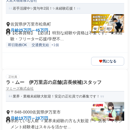
大黒天物産株式会社
若手活躍中✨賞与年2回！✨未経験応援！
佐賀県伊万里市松島町
月給25万円～45万円
【応募資格】 【必須】特別な経験や資格は不要です。 ★未経
験・フリーター応援/学歴不...
即日勤務OK
交通費支給
+1個
気になる
正社員
ラ・ムー 伊万里店の店舗(店長候補)スタッフ
マミーズ株式会社
業界・業種未経験大歓迎！安定の正社員での募集です！
〒848-0000佐賀県伊万里市
月給19万円～28万円
求めている人材 ＜業界未経験の方も大歓迎！＞ 店長・マネジ
メント経験者はスキルを活かせ...