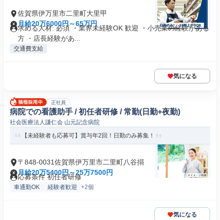
佐賀県伊万里市二里町大里甲
月給20万6000円～65万円
求める人材: 必須 ・業界未経験OK 歓迎 ・小売業の経験がある
方 ・店長経験があ...
交通費支給
気になる
正社員
病院での看護助手 / 初任者研修 / 常勤(日勤+夜勤)
社会医療法人謙仁会 山元記念病院
【未経験者も応募可】賞与年2回！日勤のみ募集！
〒848-0031佐賀県伊万里市二里町八谷搦
月給20万5400円～25万7500円
応募条件 初任者研修
車通勤OK
経験者歓迎
+2個
気になる