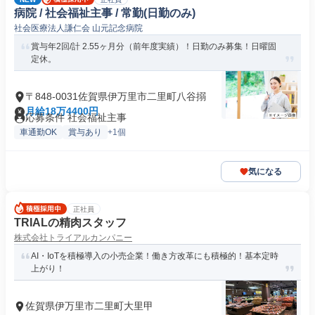
病院 / 社会福祉主事 / 常勤(日勤のみ)
社会医療法人謙仁会 山元記念病院
賞与年2回/計 2.55ヶ月分（前年度実績）！日勤のみ募集！日曜固
定休。
〒848-0031佐賀県伊万里市二里町八谷搦
月給18万4400円
応募条件 社会福祉主事
車通勤OK
賞与あり
+1個
気になる
正社員
TRIALの精肉スタッフ
株式会社トライアルカンパニー
AI・IoTを積極導入の小売企業！働き方改革にも積極的！基本定時
上がり！
佐賀県伊万里市二里町大里甲