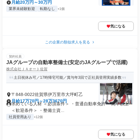
月給20万円～30万円
業界未経験歓迎
転勤なし
+1個
気になる
この企業の類似求人を見る
契約社員
JAグループの自動車整備士(安定のJAグループで活躍)
株式会社ＪＡオート佐賀
土日祝休み可／17時帰宅可能／賞与年3回で正社員登用実績多数
〒848-0022佐賀県伊万里市大坪町乙
月給17万70円～28万3670円
求めている人材 ＜必須条件＞ ・普通自動車免許 ・高卒以上
＜歓迎条件＞ ・整備士資...
社員登用あり
+12個
気になる