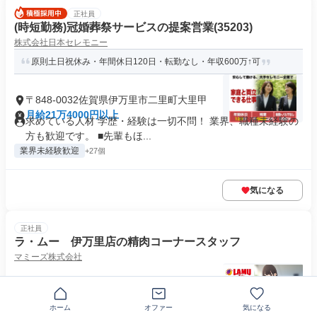
正社員
(時短勤務)冠婚葬祭サービスの提案営業(35203)
株式会社日本セレモニー
原則土日祝休み・年間休日120日・転勤なし・年収600万↑可
〒848-0032佐賀県伊万里市二里町大里甲
月給21万4000円以上
求めている人材 学歴・経験は一切不問！ 業界、職種未経験の
方も歓迎です。 ■先輩もほ...
業界未経験歓迎
+27個
気になる
正社員
ラ・ムー 伊万里店の精肉コーナースタッフ
マミーズ株式会社
〒848-0000佐賀県伊万里市
月給19万円～22万円
ホーム
オファー
気になる
求めている人材 普通自動車運転免許 経験のある方 年齢・学歴