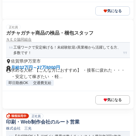
気になる
正社員
ガチャガチャ商品の検品・梱包スタッフ
ＮＥＯ協同組合
工場ワークで安定稼げる！未経験歓迎♪異業種から活躍してる方、
多数です！
佐賀県伊万里市
月給32万円～37万8000円
求める人材: 【こんな方におすすめ】 ・接客に疲れた・・・
・安定して稼ぎたい ・軽...
即日勤務OK
交通費支給
気になる
正社員
印刷・Web制作会社のルート営業
株式会社 三光