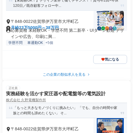
【未経験OK！】デザイン業界で働くチャンス！！賞与年2回×年休
120日／既存顧客フォロー中...
〒848-0022佐賀県伊万里市大坪町乙
月給23万5000円～38万円
応募資格 未経験OK・学歴不問 第二新卒・UIターン歓迎 デザ
インや広告、印刷に興...
学歴不問
車通勤OK
+5個
気になる
この企業の類似求人を見る
正社員
実務経験を活かす変圧器や配電盤等の電気設計
株式会社 久野電機製作所
「もっと大きなモノづくりに挑みたい」 「でも、自分の時間や家
族との時間も諦めたくない」 そ...
〒848-0022佐賀県伊万里市大坪町乙