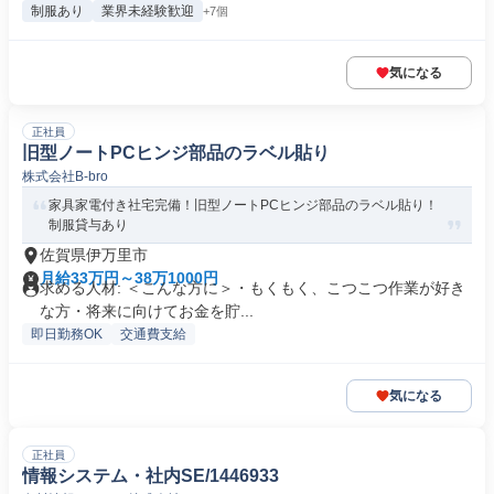
制服あり
業界未経験歓迎
+7個
気になる
正社員
旧型ノートPCヒンジ部品のラベル貼り
株式会社B-bro
家具家電付き社宅完備！旧型ノートPCヒンジ部品のラベル貼り！
制服貸与あり
佐賀県伊万里市
月給33万円～38万1000円
求める人材: ＜こんな方に＞・もくもく、こつこつ作業が好き
な方・将来に向けてお金を貯...
即日勤務OK
交通費支給
気になる
正社員
情報システム・社内SE/1446933