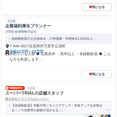
気になる
正社員
企業福利厚生プランナー
大同生命保険株式会社
未経験歓迎◎土日祝休み・17時退勤・年間休日120日以上
〒848-0027佐賀県伊万里市立花町
月給21万円～23万円
求めている人材 ◆ 応募条件 ・高卒以上 ・未経験歓迎 ◆ こん
な方を歓迎します ...
気になる
正社員
スーパーTRIALの店舗スタッフ
株式会社トライアルカンパニー
【未経験歓迎】年齢不問／キャリアアップ・年収アップを目指せ
る！／小売業等の経験が活かせる／...