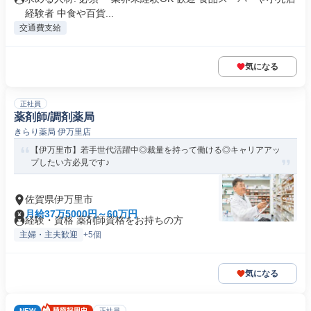
経験者 中食や百貨...
交通費支給
気になる
正社員
薬剤師/調剤薬局
きらり薬局 伊万里店
【伊万里市】若手世代活躍中◎裁量を持って働ける◎キャリアアッ
プしたい方必見です♪
佐賀県伊万里市
月給37万5000円～60万円
経験・資格 薬剤師資格をお持ちの方
主婦・主夫歓迎
+5個
気になる
NEW
正社員