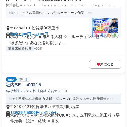
株式会社Ａｓｓｅｔ Ｂｕｓｉｎｅｓｓ Ｈｕｍａｎ Ｃａｐｉｔａｌ
✅マニュアル完備/シンプルなルーティーン作業！
〒848-0000佐賀県伊万里市
時給1900円～2100円
求めている人材 ■ 求める人材 ☆「ルーティン梱包でコツコツ
稼ぎたい」あなたを応援しま...
業界未経験歓迎
+28個
気になる
NEW
正社員
社内SE s00215
名村情報システム株式会社 佐賀オフィス
⭐️土日祝休み＆働き方抜群！グループ内業務システム開発担当✨
〒848-0121佐賀県伊万里市黒川町塩屋
月給29万5000円～41万円
求めている人材 業種未経験OK ■システム開発の上流工程（要
件定義・設計）経験 ※目安...