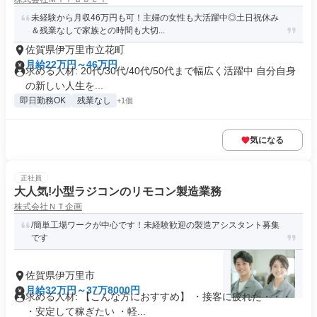
未経験から月収46万円も可！主婦の女性も大活躍中◎土日祝休み
＆残業なしで家族との時間も大切...
佐賀県伊万里市立花町
月給22万円～46万円
求める人材: 20代/30代/40代/50代まで幅広く活躍中 自分自身
の新しい人生を...
即日勤務OK
残業なし
+1個
気になる
正社員
大人気!小型ラジコンのリモコン製造業務
株式会社ＮＴ企画
/簡単工場ワークが中心です！未経験歓迎の製造アシスタント募集
です
佐賀県伊万里市
月給32万円～37万8000円
求める人材: 【こんな方におすすめ】 ・接客に疲れた・・・
・安定して稼ぎたい ・軽...