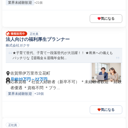
業界未経験歓迎
+21個
気になる
正社員
法人向けの福利厚生プランナー
株式会社ガクサ
★子育て世代、子育て一段落世代が大活躍！！ ★将来への備えも
バッチリな【退職金＆退職年金制...
佐賀県伊万里市立花町
月給20万円～22万円
応募資格 ＊社会人経験者（新卒不可） ＊未経験者歓迎 ＊経験
者優遇 ＊資格不問 ＊ブラ...
業界未経験歓迎
+18個
気になる
正社員