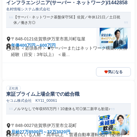
インフラエンジニア(サーバー・ネットワーク)/1442858
名村情報システム株式会社
【サーバ・ネットワーク基盤保守SE】佐賀／年休121日／土日祝
休／働き方◎
〒848-0121佐賀県伊万里市黒川町塩屋
年俸400万円～600万円
資格 ＜必須条件＞ ■サーバーまたはネットワーク構築の実務
経験（目安：3年以上） ＜最...
気になる
正社員
東証プライム上場企業での総合職
セコム株式会社 KY11_00061
ノルマなしで年収655万円！10連休も可◎第二新卒も歓迎♪
〒848-0027佐賀県伊万里市立花町
月給27万8500円～32万3020円
求めている人材 ・高卒以上 ・普通自動車運転免許（必須） ・