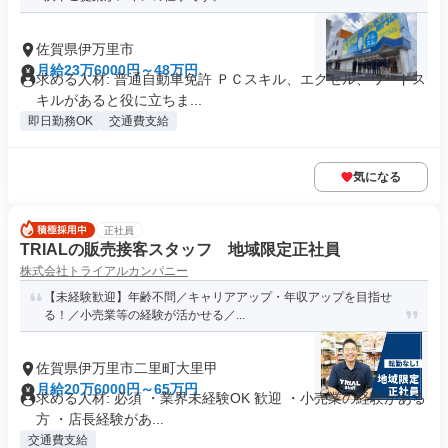
佐賀県伊万里市
月給23万6000円～48万円
求める人材: 普通自動車免許 ＰＣスキル、エクセル、ワードス
キルがあると役に立ちま...
即日勤務OK
交通費支給
気になる
正社員
TRIALの販売接客スタッフ 地域限定正社員
株式会社トライアルカンパニー
【未経験歓迎】年齢不問／キャリアアップ・年収アップを目指せ
る！／小売業等の経験が活かせる／...
佐賀県伊万里市二里町大里甲
月給20万6000円～65万円
求める人材: 必須 ・業界未経験OK 歓迎 ・小売業の経験がある
方 ・店長経験があ...
交通費支給