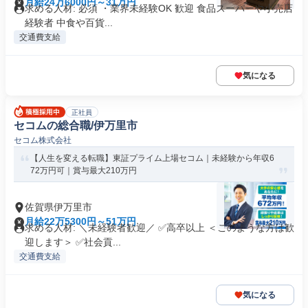
月給24万6000円～31万円
求める人材: 必須 ・業界未経験OK 歓迎 食品スーパーや小売店
経験者 中食や百貨...
交通費支給
気になる
正社員
セコムの総合職/伊万里市
セコム株式会社
【人生を変える転職】東証プライム上場セコム｜未経験から年収6
72万円可｜賞与最大210万円
佐賀県伊万里市
月給22万5300円～51万円
求める人材: ＼未経験者歓迎／ ✅高卒以上 ＜このような方は歓
迎します＞ ✅社会貢...
交通費支給
気になる