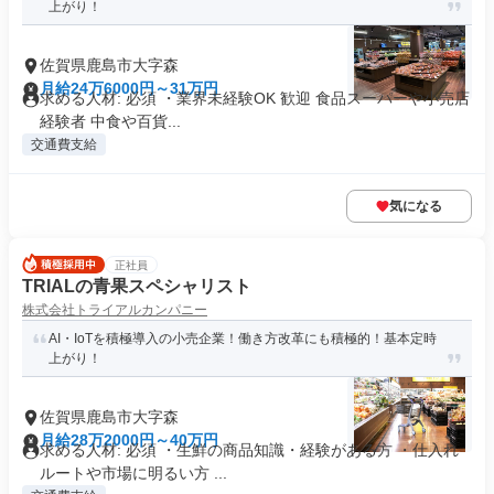
上がり！
佐賀県鹿島市大字森
月給24万6000円～31万円
求める人材: 必須 ・業界未経験OK 歓迎 食品スーパーや小売店
経験者 中食や百貨...
交通費支給
気になる
正社員
TRIALの青果スペシャリスト
株式会社トライアルカンパニー
AI・IoTを積極導入の小売企業！働き方改革にも積極的！基本定時
上がり！
佐賀県鹿島市大字森
月給28万2000円～40万円
求める人材: 必須 ・生鮮の商品知識・経験がある方 ・仕入れ
ルートや市場に明るい方 ...