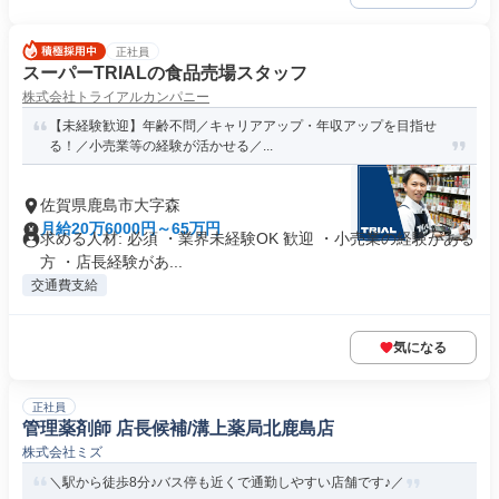
正社員
スーパーTRIALの食品売場スタッフ
株式会社トライアルカンパニー
【未経験歓迎】年齢不問／キャリアアップ・年収アップを目指せ
る！／小売業等の経験が活かせる／...
佐賀県鹿島市大字森
月給20万6000円～65万円
求める人材: 必須 ・業界未経験OK 歓迎 ・小売業の経験がある
方 ・店長経験があ...
交通費支給
気になる
正社員
管理薬剤師 店長候補/溝上薬局北鹿島店
株式会社ミズ
＼駅から徒歩8分♪バス停も近くで通勤しやすい店舗です♪／