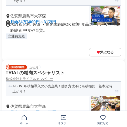
上がり！
佐賀県鹿島市大字森
月給24万6000円～31万円
求める人材: 必須 ・業界未経験OK 歓迎 食品スーパーや小売店
経験者 中食や百貨...
交通費支給
気になる
正社員
TRIALの精肉スペシャリスト
株式会社トライアルカンパニー
AI・IoTを積極導入の小売企業！働き方改革にも積極的！基本定時
上がり！
佐賀県鹿島市大字森
月給28万2000円～40万円
求める人材: 必須 ・生鮮の商品知識・経験がある方 ・仕入れ
ルートや市場に明るい方 ...
ホーム
オファー
気になる
交通費支給