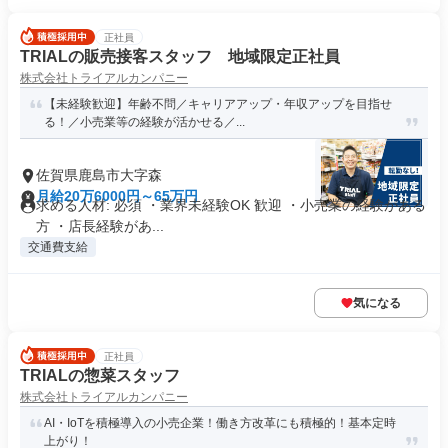
正社員
TRIALの販売接客スタッフ 地域限定正社員
株式会社トライアルカンパニー
【未経験歓迎】年齢不問／キャリアアップ・年収アップを目指せ
る！／小売業等の経験が活かせる／...
佐賀県鹿島市大字森
月給20万6000円～65万円
求める人材: 必須 ・業界未経験OK 歓迎 ・小売業の経験がある
方 ・店長経験があ...
交通費支給
気になる
正社員
TRIALの惣菜スタッフ
株式会社トライアルカンパニー
AI・IoTを積極導入の小売企業！働き方改革にも積極的！基本定時
上がり！