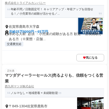
株式会社トライアルカンパニー
年齢不問／日勤固定可！ キャリアアップ・年収アップを目指せ
る！／小売業等の経験が活かせる／...
佐賀県鹿島市大字森
月給25万8000円～65万円
求める人材: 必須 ・小売業の経験がある方 歓迎 ・店長経験が
ある方（※業態・店舗...
交通費支給
気になる
正社員
マツダディーラーセールス|売るよりも、信頼をつくる営
業
西九州マツダ株式会社
ノルマなし × 地域密着 × 未経験歓迎
〒849-1304佐賀県鹿島市