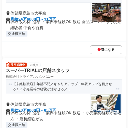
佐賀県鹿島市大字森
月給24万6000円～31万円
求める人材: 必須 ・業界未経験OK 歓迎 食品スーパーや小売店
経験者 中食や百貨...
交通費支給
気になる
正社員
スーパーTRIALの店舗スタッフ
株式会社トライアルカンパニー
【未経験歓迎】年齢不問／キャリアアップ・年収アップを目指せ
る！／小売業等の経験が活かせる／...
佐賀県鹿島市大字森
月給20万6000円～65万円
求める人材: 必須 ・業界未経験OK 歓迎 ・小売業の経験がある
方 ・店長経験があ...
交通費支給