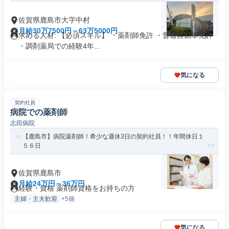
佐賀県鹿島市大字中村
月給30万7500円～63万5000円
求める人材: 【必須スキル】 ・薬剤師免許 ・普通自動車免許
・調剤薬局での経験4年...
気になる
契約社員
病院での薬剤師
志田病院
【鹿島市】病院薬剤師！希少な週休3日の契約社員！！年間休日１
５６日
佐賀県鹿島市
月給24万円～36万円
経験・資格 薬剤師資格をお持ちの方
主婦・主夫歓迎
+5個
気になる