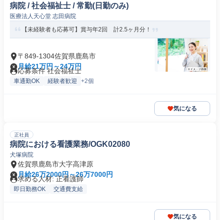
病院 / 社会福祉士 / 常勤(日勤のみ)
医療法人天心堂 志田病院
【未経験者も応募可】賞与年2回 計2.5ヶ月分！
〒849-1304佐賀県鹿島市
月給21万円～24万円
応募条件 社会福祉士
車通勤OK
経験者歓迎
+2個
気になる
正社員
病院における看護業務/OGK02080
犬塚病院
佐賀県鹿島市大字高津原
月給26万2000円～26万7000円
求める人材: 正看護師
即日勤務OK
交通費支給
気になる