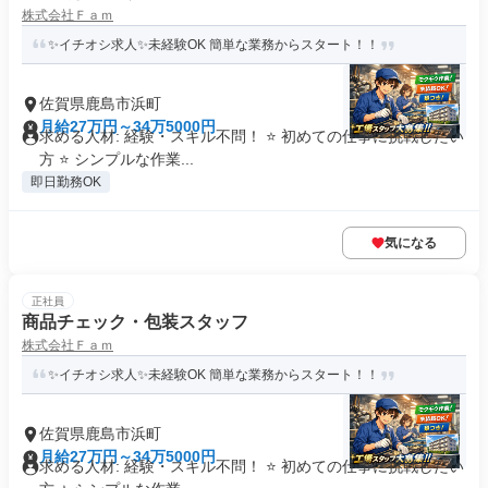
株式会社Ｆａｍ
✨イチオシ求人✨未経験OK 簡単な業務からスタート！！
佐賀県鹿島市浜町
月給27万円～34万5000円
求める人材: 経験・スキル不問！ ⭐ 初めての仕事に挑戦したい
方 ⭐ シンプルな作業...
即日勤務OK
気になる
正社員
商品チェック・包装スタッフ
株式会社Ｆａｍ
✨イチオシ求人✨未経験OK 簡単な業務からスタート！！
佐賀県鹿島市浜町
月給27万円～34万5000円
求める人材: 経験・スキル不問！ ⭐ 初めての仕事に挑戦したい