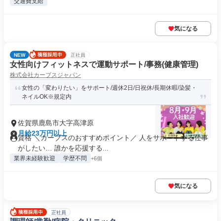
交通費支給
気になる
NEW
正社員
女性向けフィットネスで運動サポート/事務(健康管理)
株式会社カーブスジャパン
女性の「変わりたい」をサポート/週休2日/日祝休/長期休暇/染髪・
ネイルOK※規定内
佐賀県鹿島市大字高津原
月給23万円以上
資格 ＼カーブスのおすすめポイント／ 人をサポートする仕事
がしたい… 誰かを応援する...
業界未経験歓迎
学歴不問
+6個
気になる
正社員