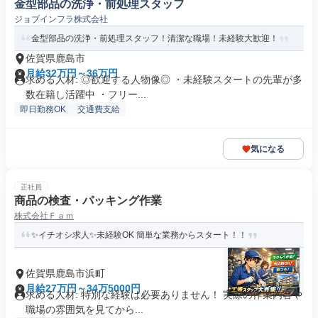
金型部品の洗浄・前処理スタッフ
ジョブインフラ株式会社
金型部品の洗浄・前処理スタッフ！清潔な職場！未経験大歓迎！
佐賀県鹿島市
月給32万円～36万円
求める人材: ◎歓迎する人物像◎ ・未経験スタートの先輩が多
数在籍し活躍中 ・フリー...
即日勤務OK
交通費支給
気になる
正社員
商品の検査・パッキング作業
株式会社Ｆａｍ
✨イチオシ求人✨未経験OK 簡単な業務からスタート！！
佐賀県鹿島市浜町
月給27万円～34万5000円
求める人材: 特別な経験は必要ありません！ 実際の作業内容や
職場の雰囲気を見てから...