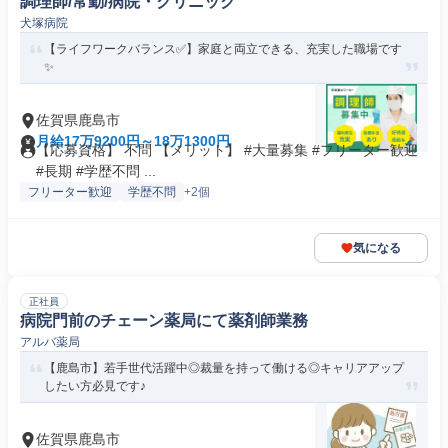
調理師/常勤/病院・クリニック
犬塚病院
【ライフワークバランス✅️】家庭と両立できる、充実した職場です
✨
佐賀県鹿島市
月給17万9200円～18万1300円
【応募資格】 不問 【メリット】 #大量募集 #フリーター歓迎
#長期 #学歴不問 ...
フリーター歓迎
学歴不問
+2個
気になる
正社員
病院門前のチェーン薬局にて薬剤師業務
アルバ薬局
【鹿島市】若手世代活躍中◎裁量を持って働ける◎キャリアアップ
したい方必見です♪
佐賀県鹿島市