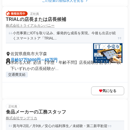
この企業の類似求人を見る
正社員
TRIALの店長または店長候補
株式会社トライアルカンパニー
小売事業にIOTを取り込み、爆発的な成長を実現。今後も出店が続
くスマートストア「TRIAL...
佐賀県鹿島市大字森
月給37万5000円～65万円
求める人材: 必須 【学歴・年齢不問】店長経験がある方 ～以
下いずれかの店長経験が...
交通費支給
気になる
正社員
食品メーカーの工務スタッフ
株式会社サンデリカ
賞与年2回／月9休／安心の福利厚生／未経験・第二新卒歓迎