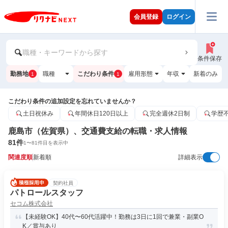
会員登録
ログイン
職種・キーワードから探す
条件保存
勤務地
職種
こだわり条件
雇用形態
年収
新着のみ
1
1
こだわり条件の追加設定を忘れていませんか？
土日祝休み
年間休日120日以上
完全週休2日制
学歴
鹿島市（佐賀県）、交通費支給の転職・求人情報
81
件
1
〜
81
件目を表示中
関連度順
新着順
詳細表示
契約社員
パトロールスタッフ
セコム株式会社
【未経験OK】40代〜60代活躍中！勤務は3日に1回で兼業・副業O
K／賞与あり