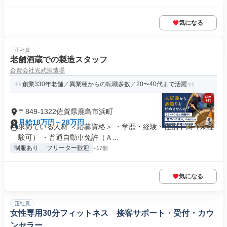
気になる
正社員
老舗酒蔵での製造スタッフ
合資会社光武酒造場
創業330年老舗／異業種からの転職多数／20〜40代まで活躍
〒849-1322佐賀県鹿島市浜町
月給18万円～28万円
求めている人材 ＜応募資格＞ ・学歴・経験・性別不問（未経
験可） ・普通自動車免許（Ａ...
制服あり
フリーター歓迎
+17個
気になる
正社員
女性専用30分フィットネス 接客サポート・受付・カウ
ンセラー