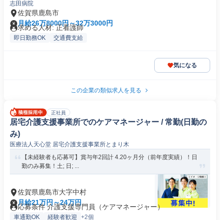
志田病院
佐賀県鹿島市
月給26万8000円～32万3000円
求める人材: 正看護師
即日勤務OK
交通費支給
気になる
この企業の類似求人を見る
正社員
居宅介護支援事業所でのケアマネージャー / 常勤(日勤の
み)
医療法人天心堂 居宅介護支援事業所とまり木
【未経験者も応募可】賞与年2回計 4.20ヶ月分（前年度実績）！日
勤のみ募集！土; 日; ...
佐賀県鹿島市大字中村
月給21万円～24万円
応募条件 介護支援専門員（ケアマネージャー）
車通勤OK
経験者歓迎
+2個