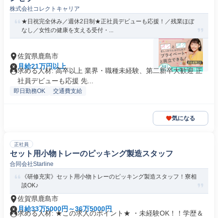
株式会社コレクトキャリア
★日祝完全休み／週休2日制★正社員デビューも応援！／残業ほぼ
なし／女性の健康を支える受付・...
佐賀県鹿島市
月給21万円以上
求める人材: 高卒以上 業界・職種未経験、第二新卒大歓迎 正
社員デビューも応援 先...
即日勤務OK
交通費支給
気になる
正社員
セット用小物トレーのピッキング製造スタッフ
合同会社Starline
《研修充実》セット用小物トレーのピッキング製造スタッフ！寮相
談OK♪
佐賀県鹿島市
月給33万5000円～36万5000円
求める人材: ★この求人のポイント★ ・未経験OK！！学歴＆