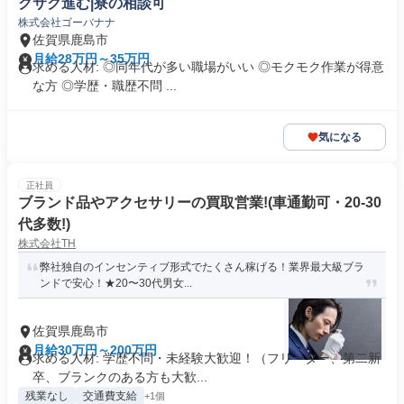
クサク進む|寮の相談可
株式会社ゴーバナナ
佐賀県鹿島市
月給28万円～35万円
求める人材: ◎同年代が多い職場がいい ◎モクモク作業が得意
な方 ◎学歴・職歴不問 ...
気になる
正社員
ブランド品やアクセサリーの買取営業!(車通勤可・20-30
代多数!)
株式会社TH
弊社独自のインセンティブ形式でたくさん稼げる！業界最大級ブラ
ンドで安心！★20〜30代男女...
佐賀県鹿島市
月給30万円～200万円
求める人材: 学歴不問・未経験大歓迎！（フリーター、第二新
卒、ブランクのある方も大歓...
残業なし
交通費支給
+1個