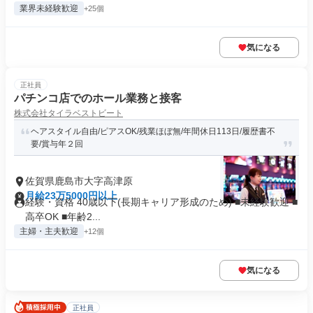
業界未経験歓迎
+25個
気になる
正社員
パチンコ店でのホール業務と接客
株式会社タイラベストビート
ヘアスタイル自由/ピアスOK/残業ほぼ無/年間休日113日/履歴書不
要/賞与年２回
佐賀県鹿島市大字高津原
月給23万5000円以上
経験・資格 40歳以下(長期キャリア形成のため) ■未経験歓迎 ■
高卒OK ■年齢2...
主婦・主夫歓迎
+12個
気になる
正社員