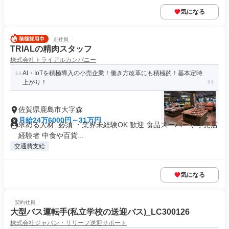
気になる
正社員
TRIALの精肉スタッフ
株式会社トライアルカンパニー
AI・IoTを積極導入の小売企業！働き方改革にも積極的！基本定時
上がり！
佐賀県鹿島市大字森
月給24万6000円～31万円
求める人材: 必須 ・業界未経験OK 歓迎 食品スーパーや小売店
経験者 中食や百貨...
交通費支給
気になる
契約社員
大型バス運転手(私立学校の送迎バス)_LC300126
株式会社ジャパン・リリーフ送迎サポート