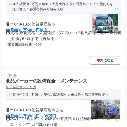
★入社祝金3万円支給★＜大型免許必須＞固定ルートで生徒たちを
送り迎え！春夏冬休みも給与支給...
〒849-1324佐賀県鹿島市
月給18万5000円以上
資格 必要資格：大型免許（第1種） ＜2種免許は不要＞ ※新規
採用は69歳まで（再雇用...
業界未経験歓迎
+24個
気になる
正社員
食品メーカーの設備保全・メンテナンス
株式会社サンデリカ
賞与年2回／月9休／安心の福利厚生／未経験・第二新卒歓迎
〒849-1321佐賀県鹿島市古枝
月給23万3500円～35万円
求めている人材 《 経験者や有資格者は積極採用 》 機械・電
気・インフラに関わる仕事...