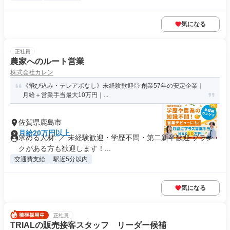
気になる
正社員
農家へのルート営業
株式会社カレン
《飛び込み・テレアポなし》未経験歓迎◎ 創業57年の安定企業｜
月給＋営業手当最大10万円｜...
佐賀県鹿島市
月給20万円以上
求める人材: ／ 未経験歓迎・学歴不問・第二新卒歓迎 ブラン
クがある方も歓迎します！...
交通費支給
駅近5分以内
気になる
正社員
TRIALの販売接客スタッフ リーダー候補