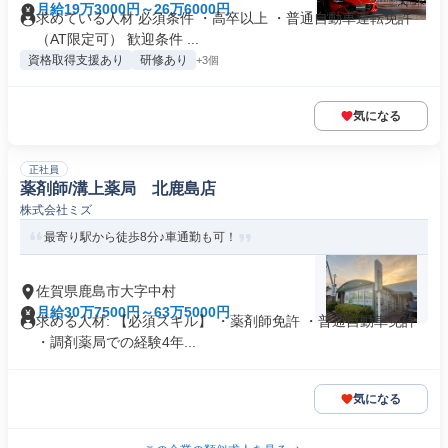
月給19万3000円～26万6000円
求めている人材 必須条件 ・高卒以上 ・普通自動車運転免許
（AT限定可） 歓迎条件 ...
資格取得支援あり
研修あり
+3個
気になる
正社員
薬剤師/溝上薬局 北鹿島店
株式会社ミズ
最寄り駅から徒歩8分♪車通勤も可！
佐賀県鹿島市大字中村
月給30万7500円～63万5000円
求める人材: 【必須スキル】 ・薬剤師免許 ・普通自動車免許
・調剤薬局での経験4年...
気になる