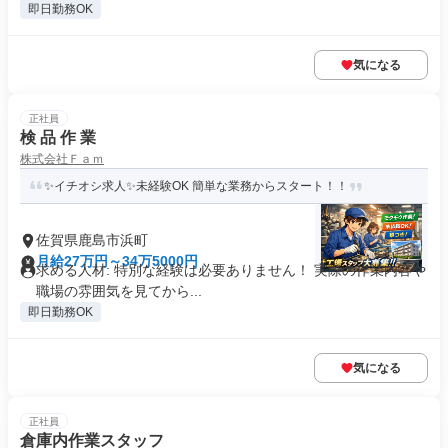
即日勤務OK
気になる
正社員
検 品 作 業
株式会社Ｆａｍ
✨イチオシ求人✨未経験OK 簡単な業務からスタート！！
佐賀県鹿島市浜町
月給27万円～34万5000円
求める人材: 特別な経験は必要ありません！ 実際の作業内容や
職場の雰囲気を見てから...
即日勤務OK
気になる
正社員
倉庫内作業スタッフ