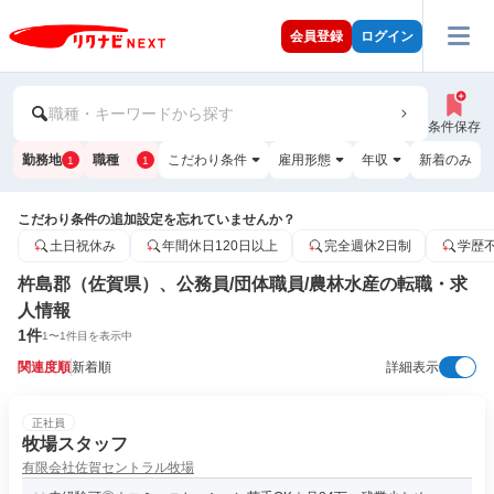
会員登録
ログイン
職種・キーワードから探す
条件保存
勤務地
職種
こだわり条件
雇用形態
年収
新着のみ
1
1
こだわり条件の追加設定を忘れていませんか？
土日祝休み
年間休日120日以上
完全週休2日制
学歴
杵島郡（佐賀県）、公務員/団体職員/農林水産の転職・求
人情報
1
件
1
〜
1
件目を表示中
関連度順
新着順
詳細表示
正社員
牧場スタッフ
有限会社佐賀セントラル牧場