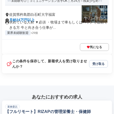
未経験可◎｜コミュニケーション苦手OK｜月24万～残業少なめ
佐賀県杵島郡白石町大字福富
月給24万円以上
求めている人材 ▼必須 ・牧場まで車もしくはバイクで通勤で
きる方 牛と向き合う仕事が...
業界未経験歓迎
+29個
気になる
この条件を保存して、新着求人を受け取りませ
受け取る
んか？
あなたにおすすめの求人
業務委託
【フルリモート】RIZAPの管理栄養士・保健師