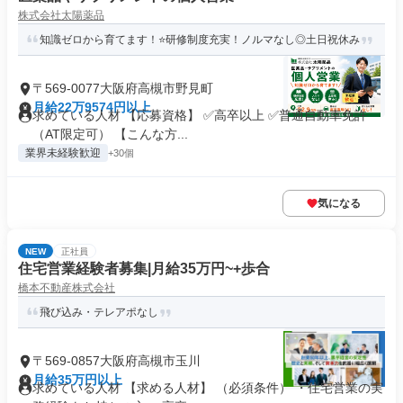
株式会社太陽薬品
知識ゼロから育てます！⭐研修制度充実！ノルマなし◎土日祝休み
〒569-0077大阪府高槻市野見町
月給22万9574円以上
求めている人材 【応募資格】 ✅高卒以上 ✅普通自動車免許
（AT限定可） 【こんな方...
業界未経験歓迎
+30個
気になる
NEW
正社員
住宅営業経験者募集|月給35万円~+歩合
橋本不動産株式会社
飛び込み・テレアポなし
〒569-0857大阪府高槻市玉川
月給35万円以上
求めている人材 【求める人材】 （必須条件） ・住宅営業の実