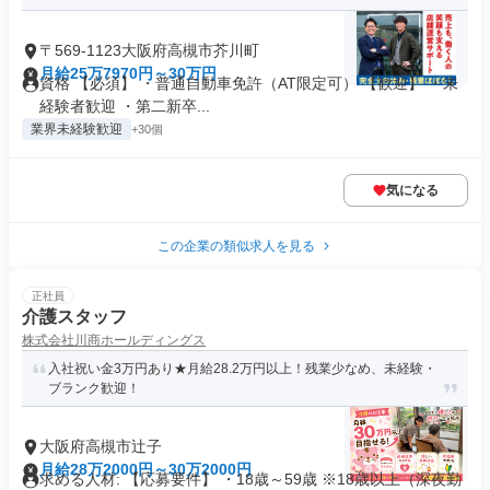
〒569-1123大阪府高槻市芥川町
月給25万7970円～30万円
資格 【必須】 ・普通自動車免許（AT限定可） 【歓迎】 ・未
経験者歓迎 ・第二新卒...
業界未経験歓迎
+30個
気になる
この企業の類似求人を見る
正社員
介護スタッフ
株式会社川商ホールディングス
入社祝い金3万円あり★月給28.2万円以上！残業少なめ、未経験・
ブランク歓迎！
大阪府高槻市辻子
月給28万2000円～30万2000円
求める人材: 【応募要件】 ・18歳～59歳 ※18歳以上（深夜勤