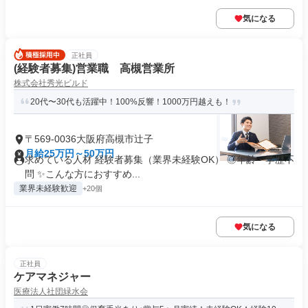
気になる
正社員
(経験者募集)営業職 高槻営業所
株式会社秀光ビルド
20代〜30代も活躍中！100%反響！1000万円越えも！
〒569-0036大阪府高槻市辻子
月給25万円～50万円
求めている人材 経験者募集（業界未経験OK） ◎年齢・学歴不
問 ✨こんな方におすすめ...
業界未経験歓迎
+20個
気になる
正社員
ケアマネジャー
医療法人社団緑水会