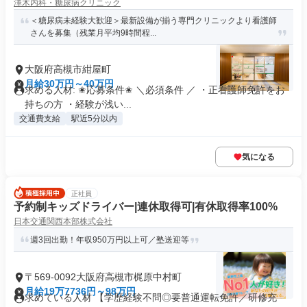
澤木内科・糖尿病クリニック
＜糖尿病未経験大歓迎＞最新設備が揃う専門クリニックより看護師
さんを募集（残業月平均9時間程...
大阪府高槻市紺屋町
月給30万円～40万円
求める人材: ✬応募条件✬ ＼必須条件 ／ ・正看護師免許をお
持ちの方 ・経験が浅い...
交通費支給
駅近5分以内
気になる
正社員
予約制キッズドライバー|連休取得可|有休取得率100%
日本交通関西本部株式会社
週3回出勤！年収950万円以上可／塾送迎等
〒569-0092大阪府高槻市梶原中村町
月給19万7736円～98万円
求めている人材 【学歴経験不問◎要普通運転免許／研修充