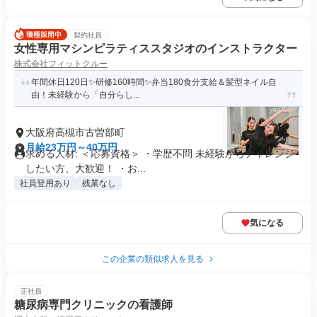
契約社員
女性専用マシンピラティススタジオのインストラクター
株式会社フィットクルー
年間休日120日✨研修160時間✨弁当180食分支給＆髪型ネイル自
由！未経験から「自分らし...
大阪府高槻市古曽部町
月給23万円～40万円
求める人材: ＜応募資格＞ ・学歴不問 未経験からチャレンジ
したい方、大歓迎！ ・お...
社員登用あり
残業なし
気になる
この企業の類似求人を見る
正社員
糖尿病専門クリニックの看護師