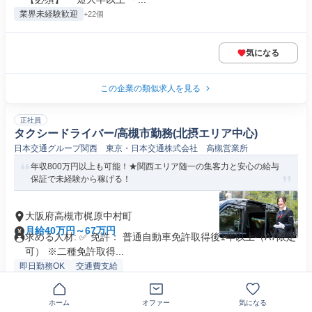
業界未経験歓迎
+22個
気になる
この企業の類似求人を見る
正社員
タクシードライバー/高槻市勤務(北摂エリア中心)
日本交通グループ関西 東京・日本交通株式会社 高槻営業所
年収800万円以上も可能！★関西エリア随一の集客力と安心の給与
保証で未経験から稼げる！
大阪府高槻市梶原中村町
月給40万円～67万円
求める人材: ✅ 免許： 普通自動車免許取得後1年以上（AT限定
可） ※二種免許取得...
即日勤務OK
交通費支給
ホーム
オファー
気になる
気になる