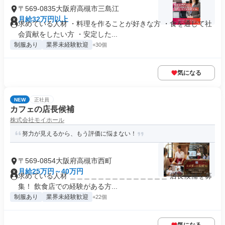
〒569-0835大阪府高槻市三島江
月給32万円以上
求めている人材 ・料理を作ることが好きな方 ・食を通じて社
会貢献をしたい方 ・安定した...
制服あり
業界未経験歓迎
+30個
気になる
NEW
正社員
カフェの店長候補
株式会社モイホール
努力が見えるから、もう評価に悩まない！
〒569-0854大阪府高槻市西町
月給25万円～40万円
求めている人材 ＿＿＿＿＿＿＿＿＿＿＿＿＿＿ 店長候補を募
集！ 飲⾷店での経験がある方...
制服あり
業界未経験歓迎
+22個