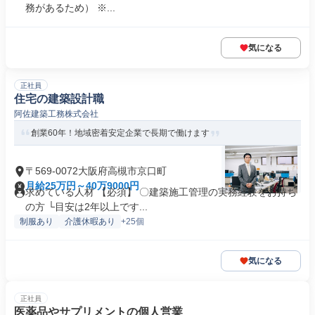
務があるため） ※...
気になる
正社員
住宅の建築設計職
阿佐建築工務株式会社
創業60年！地域密着安定企業で長期で働けます
〒569-0072大阪府高槻市京口町
月給25万円～40万9000円
求めている人材 【必須】 〇建築施工管理の実務経験をお持ち
の方 └目安は2年以上です...
制服あり
介護休暇あり
+25個
気になる
正社員
医薬品やサプリメントの個人営業