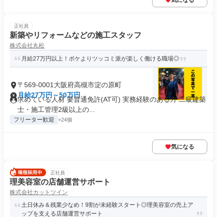
気になる
正社員
新築やリフォームなどの施工スタッフ
株式会社丸松
月給27万円以上！ボケよりツッコミ派が楽しく働ける職場◎
〒569-0001大阪府高槻市淀の原町
月給27万円～50万円
求めている人材 要普通免許(AT可) 実務経験のある方 二級建築
士・施工管理2級以上の...
フリーター歓迎
+24個
気になる
正社員
理美容室の店舗運営サポート
株式会社カットツイン
土日休み＆残業少なめ！9割が未経験スタート◎理美容室の売上ア
ップを支える店舗運営サポート