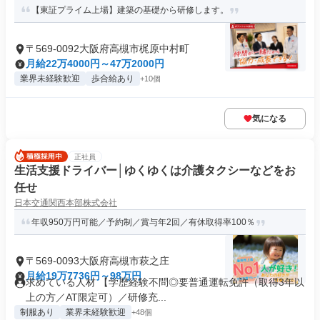
【東証プライム上場】建築の基礎から研修します。
〒569-0092大阪府高槻市梶原中村町
月給22万4000円～47万2000円
業界未経験歓迎
歩合給あり
+10個
気になる
正社員
生活支援ドライバー│ゆくゆくは介護タクシーなどをお
任せ
日本交通関西本部株式会社
年収950万円可能／予約制／賞与年2回／有休取得率100％
〒569-0093大阪府高槻市萩之庄
月給19万7736円～98万円
求めている人材 【学歴経験不問◎要普通運転免許（取得3年以
上の方／AT限定可）／研修充...
制服あり
業界未経験歓迎
+48個