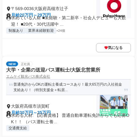
〒569-0036大阪府高槻市辻子
月給20万円～29万円
求めている人材 ■未経験・第二新卒・社会人デビューも大歓
迎！ ■20代・30代活躍中 ...
制服あり
業界未経験歓迎
+24個
気になる
NEW
正社員
大学・企業の送迎バス運転士/大阪北営業所
エムケイ観光バス株式会社
普通免許からOKの運転士養成コースあり！最大65万円の入社祝金
支給あり！（特別支援金＋転居...
大阪府高槻市須賀町
月給30万円～35万円
求める人材: 【応募資格】 普通自動車運転免許からでも応募O
K！！ （バス運転士養...
交通費支給