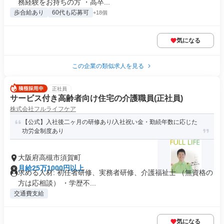
務経験をお持ちの方 ・高卒...
歩合給あり
60代も応募可
+18個
気になる
この企業の類似求人を見る
正社員
サービス付き高齢者向け住宅の介護職員(正社員)
株式会社フルライフケア
【公式】入社後二ヶ月の研修あり/入社祝い金・勤続年数に応じた
功労金制度あり
大阪府高槻市須賀町
月給25万1000円以上
求める人材: 初任者研修、実務者研修、介護福祉士 （無資格の
方は応相談） ・学歴不...
交通費支給
気になる