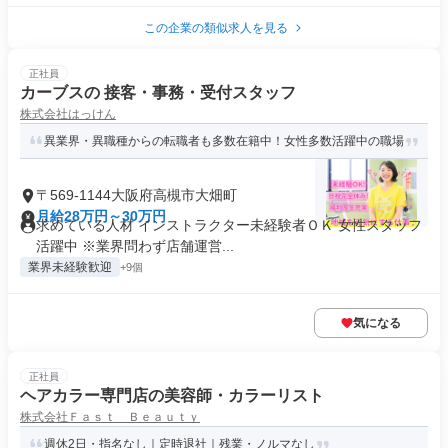
この企業の類似求人を見る
正社員
カーブスの 接客・事務・受付スタッフ
株式会社はっけん
異業界・異職種からの転職者も多数在籍中！女性多数活躍中の職場
〒569-1144大阪府高槻市大畑町
月給28万円～30万円
求めている人材 インストラクター未経験者ＯＫ 女性スタッフ
活躍中 ※業界問わず店舗運営...
業界未経験歓迎
+9個
気になる
正社員
ヘアカラー専門店の美容師・カラーリスト
株式会社Ｆａｓｔ Ｂｅａｕｔｙ
週休2日・指名なし｜定時退社｜残業・ノルマなし