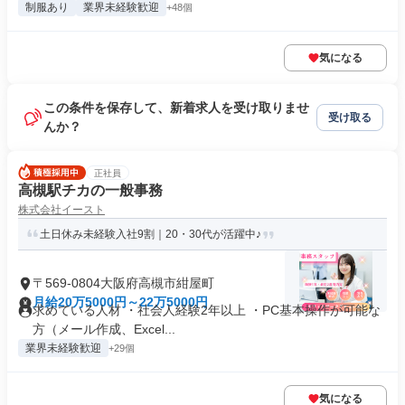
制服あり
業界未経験歓迎
+48個
気になる
この条件を保存して、新着求人を受け取りませ
受け取る
んか？
正社員
高槻駅チカの一般事務
株式会社イースト
土日休み未経験入社9割｜20・30代が活躍中♪
〒569-0804大阪府高槻市紺屋町
月給20万5000円～22万5000円
求めている人材 ・社会人経験2年以上 ・PC基本操作が可能な
方（メール作成、Excel...
業界未経験歓迎
+29個
気になる