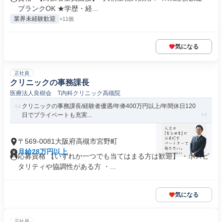
ブランクOK ★学歴・経...
業界未経験歓迎
+11個
気になる
正社員
クリニックの事務課長
医療法人良樹会 T内科クリニック高槻院
クリニックの事務課長/経験者優遇/年俸400万円以上/年間休日120
日でプライベートも充実...
〒569-0081大阪府高槻市宮野町
月給28万円以上
応募資格 【いずれか一つでも当てはまる方は歓迎】 ・ホスピ
タリティや協調性がある方 ・...
気になる
正社員