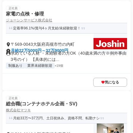
正社員
家電の点検・修理
ジョーシンサービス株式会社
定着率96.1%/賞与4ヶ月支給/未経験歓迎！
〒569-0043大阪府高槻市竹の内町
月給22万5000円～32万9000円
求めている人材 ・未経験者の方OK（40歳未満の方※例外事由
3号のイ） 【具体的には...
制服あり
業界未経験歓迎
+19個
気になる
正社員
総合職(コンテナホテル企画・SV)
株式会社マツキ
⽉給33万〜37万円、土日祝休み、資格不問、転勤ナシ