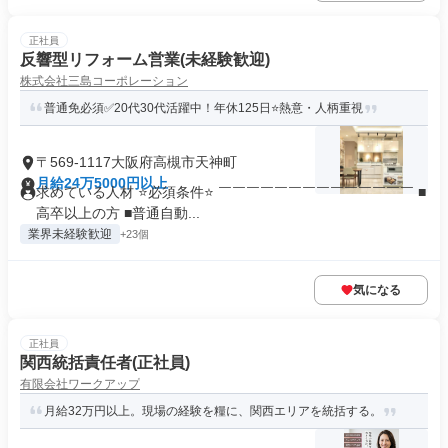
正社員
反響型リフォーム営業(未経験歓迎)
株式会社三島コーポレーション
普通免必須✅20代30代活躍中！年休125日⭐熱意・人柄重視
〒569-1117大阪府高槻市天神町
月給24万5000円以上
求めている人材 ⭐必須条件⭐ ￣￣￣￣￣￣￣￣￣￣￣￣￣￣ ■
高卒以上の方 ■普通自動...
業界未経験歓迎
+23個
気になる
正社員
関西統括責任者(正社員)
有限会社ワークアップ
月給32万円以上。現場の経験を糧に、関西エリアを統括する。