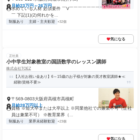
月給23万円～26万円
求めている人材 必須要件 ￣V￣￣￣￣￣￣￣￣￣￣￣￣￣￣
￣ 下記(1)(2)何れかを...
制服あり
主婦・主夫歓迎
+32個
気になる
正社員
小中学生対象教室の国語数学のレッスン講師
株式会社TOEZ
【入社お祝い金あり】6～15歳のお子様が対象の英才教室講師★≪
経験/資格不要≫
〒569-0803大阪府高槻市高槻町
月給28万円以上
資格 ※短大卒または大卒以上 ※同業他社での兼業不可（正社
員は兼業不可） ※教育業界（...
制服あり
業界未経験歓迎
+23個
気になる