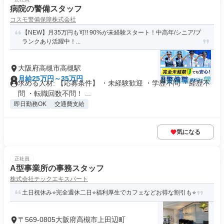
病院の警備スタッフ
コスモ警備保障株式会社
【NEW】月35万円も可!! 90%が未経験スタート！中高年/シニア/ブ
ランクあり活躍中！...
大阪府高槻市高槻駅
月給25万円～35万円
求める人材: 【応募条件】 ・未経験歓迎 ・学歴不問 ・経歴不
問 ・転職回数不問！ ...
即日勤務OK
交通費支給
気になる
正社員
A型事業所の事務スタッフ
株式会社テックエキスパート
土日祝休み⭐完全週休二日⭐福利厚生でカフェなどお得な割引も⭐
〒569-0805大阪府高槻市上田辺町