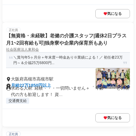
気になる
正社員
【無資格・未経験】老健の介護スタッフ|週休2日プラス
月1~2回有給も可|独身寮や企業内保育所もあり
社会医療法人東和会
＼賞与年5ヶ月分＋年末度一時金あり※業績による！／ 初任者23万
円～＆介福25万6800円...
大阪府高槻市高槻市駅
月給22万1850円以上
求める人材: 経験・・・一切問いません＋゜ 年齢・・・どの世
代の方も歓迎します！ 資...
交通費支給
気になる
正社員