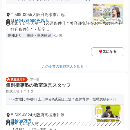
〒569-0055大阪府高槻市西冠
月給24万5000円以上
求めている人材 *【必須条件 】* 美容師免許をお持ちの方 *【
歓迎条件】* ・新卒...
制服あり
主婦・主夫歓迎
+14個
気になる
この企業の類似求人を見る
正社員
個別指導塾の教室運営スタッフ
株式会社ＩＴＴＯ
⭐女性比率4割｜土日休み&残業ほぼ無＊産休育休・復職実績有⭐
〒569-0824大阪府高槻市川添
月給30万円
求めている人材 ／／／／／／／／／／／／／／／／／／／／
【必須】 ・短大卒以上 ・...