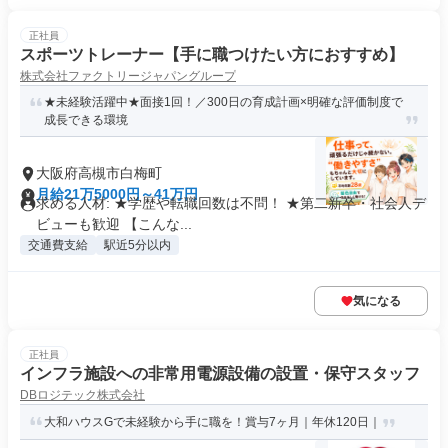
正社員
スポーツトレーナー【手に職つけたい方におすすめ】
株式会社ファクトリージャパングループ
★未経験活躍中★面接1回！／300日の育成計画×明確な評価制度で
成長できる環境
大阪府高槻市白梅町
月給21万5000円～41万円
求める人材: ★学歴や転職回数は不問！ ★第二新卒・社会人デ
ビューも歓迎 【こんな...
交通費支給
駅近5分以内
気になる
正社員
インフラ施設への非常用電源設備の設置・保守スタッフ
DBロジテック株式会社
大和ハウスGで未経験から手に職を！賞与7ヶ月｜年休120日｜