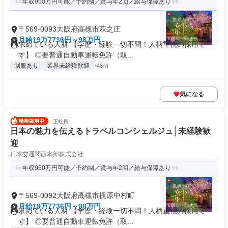
年収950万円可能／予約制／賞与年2回／給与保障あり
〒569-0093大阪府高槻市萩之庄
月給19万7736円～98万円
求めている人材 【学歴・経験一切不問！人柄重視の採用で
す】 ◎要普通自動車運転免許（取...
制服あり
業界未経験歓迎
+48個
気になる
正社員
日本の魅力を伝えるトラベルコンシェルジュ│未経験歓
迎
日本交通関西本部株式会社
年収950万円可能／予約制／賞与年2回／給与保障あり
〒569-0092大阪府高槻市梶原中村町
月給19万7736円～98万円
求めている人材 【学歴・経験一切不問！人柄重視の採用で
す】 ◎要普通自動車運転免許（取...