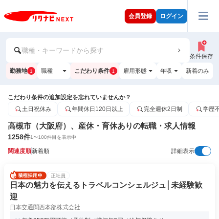
会員登録
ログイン
職種・キーワードから探す
条件保存
勤務地
職種
こだわり条件
雇用形態
年収
新着のみ
1
1
こだわり条件の追加設定を忘れていませんか？
土日祝休み
年間休日120日以上
完全週休2日制
学歴
高槻市（大阪府）、産休・育休ありの転職・求人情報
1258
件
1
〜
100
件目を表示中
関連度順
新着順
詳細表示
正社員
日本の魅力を伝えるトラベルコンシェルジュ│未経験歓
迎
日本交通関西本部株式会社