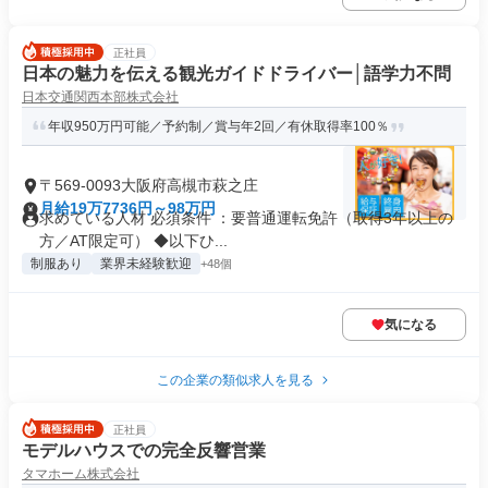
正社員
日本の魅力を伝える観光ガイドドライバー│語学力不問
日本交通関西本部株式会社
年収950万円可能／予約制／賞与年2回／有休取得率100％
〒569-0093大阪府高槻市萩之庄
月給19万7736円～98万円
求めている人材 必須条件 ：要普通運転免許（取得3年以上の
方／AT限定可） ◆以下ひ...
制服あり
業界未経験歓迎
+48個
気になる
この企業の類似求人を見る
正社員
モデルハウスでの完全反響営業
タマホーム株式会社