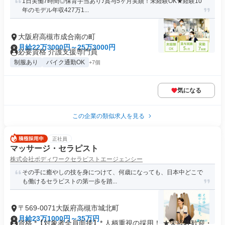
1日実働7時間◎保育手当あり♪賞与5ヶ月実績！未経験OK★経験10
年のモデル年収427万1...
大阪府高槻市成合南の町
月給22万3000円～25万3000円
必要資格 介護支援専門員
制服あり
バイク通勤OK
+7個
気になる
この企業の類似求人を見る
正社員
マッサージ・セラピスト
株式会社ボディワークセラピストエージェンシー
その手に癒やしの技を身につけて、何歳になっても、日本中どこで
も働けるセラピストの第一歩を踏...
〒569-0071大阪府高槻市城北町
月給23万1000円～35万円
資格 *【対象者全員面接】* 人柄重視の採用！ ★未経験歓迎・