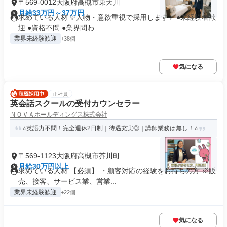
〒569-0012大阪府高槻市東天川
月給33万円～37万円
求めている人材 ✨人物・意欲重視で採用します✨ ●未経験者歓
迎 ●資格不問 ●業界問わ...
業界未経験歓迎
+38個
気になる
正社員
英会話スクールの受付カウンセラー
ＮＯＶＡホールディングス株式会社
⭐英語力不問！完全週休2日制｜待遇充実◎｜講師業務は無し！⭐
〒569-1123大阪府高槻市芥川町
月給30万円以上
求めている人材 【必須】 ・顧客対応の経験をお持ちの方 ※販
売、接客、サービス業、営業...
業界未経験歓迎
+22個
気になる