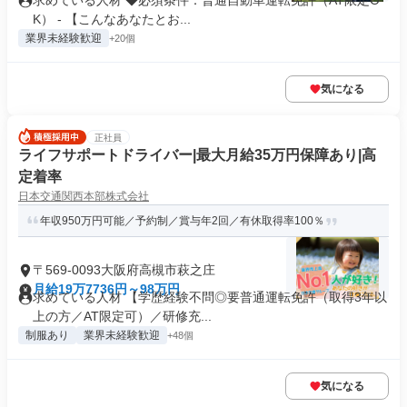
求めている人材 ◆必須条件：普通自動車運転免許（AT限定O
K） - 【こんなあなたとお...
業界未経験歓迎
+20個
気になる
正社員
ライフサポートドライバー|最大月給35万円保障あり|高
定着率
日本交通関西本部株式会社
年収950万円可能／予約制／賞与年2回／有休取得率100％
〒569-0093大阪府高槻市萩之庄
月給19万7736円～98万円
求めている人材 【学歴経験不問◎要普通運転免許（取得3年以
上の方／AT限定可）／研修充...
制服あり
業界未経験歓迎
+48個
気になる