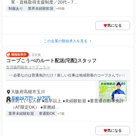
実・資格取得支援制度／20代～7...
制服あり
業界未経験歓迎
+49個
気になる
この企業の類似求人を見る
正社員
コープこうべのルート配送(宅配)スタッフ
生活協同組合コープこうべ
必要なのは普通免許だけ！新しい仕事は地域密着のコープさんで♪
大阪府高槻市玉川
月給26万円～32万円
求めている人材 ●高卒以上 ●未経験歓迎 ●要普通自動車免許
（AT限定OK） ●実務経...
業界未経験歓迎
車通勤OK
+7個
気になる