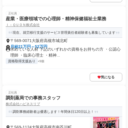
正社員
産業・医療領域での心理師・精神保健福祉士業務
Ｉ－ＱＵＯＮ株式会社
現在、就労移行支援のサービス管理責任者経験者も募集しています
〒569-0071大阪府高槻市城北町
月給21万円～52万円
求めている人材 下記のいずれかの資格をお持ちの方 ・公認心
理師 ・臨床心理士 ・精神...
資格取得支援あり
+9個
気になる
正社員
調剤薬局での事務スタッフ
株式会社ハピネスリブ
調剤事務経験者は優遇します！年間休日120日以上！
〒569-1124大阪府高槻市南芥川町