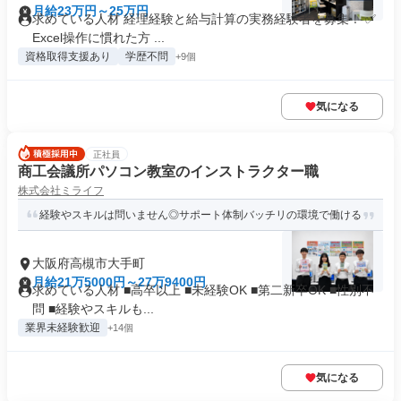
月給23万円～25万円
求めている人材 経理経験と給与計算の実務経験者を募集！ ✅
Excel操作に慣れた方 ...
資格取得支援あり
学歴不問
+9個
気になる
正社員
商工会議所パソコン教室のインストラクター職
株式会社ミライフ
経験やスキルは問いません◎サポート体制バッチリの環境で働ける
大阪府高槻市大手町
月給21万5000円～27万9400円
求めている人材 ■高卒以上 ■未経験OK ■第二新卒OK ■性別不
問 ■経験やスキルも...
業界未経験歓迎
+14個
気になる