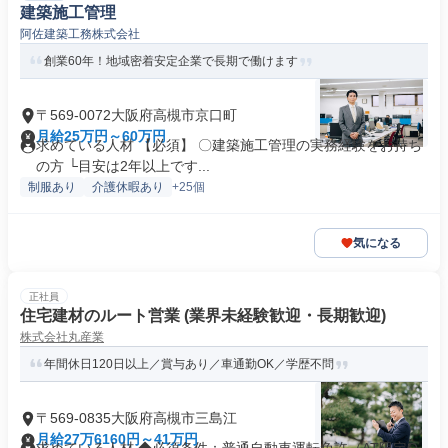
建築施工管理
阿佐建築工務株式会社
創業60年！地域密着安定企業で長期で働けます
〒569-0072大阪府高槻市京口町
月給25万円～60万円
求めている人材 【必須】 〇建築施工管理の実務経験をお持ち
の方 └目安は2年以上です...
制服あり
介護休暇あり
+25個
気になる
正社員
住宅建材のルート営業 (業界未経験歓迎・⻑期歓迎)
株式会社丸産業
年間休日120日以上／賞与あり／車通勤OK／学歴不問
〒569-0835大阪府高槻市三島江
月給27万6160円～41万円