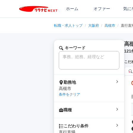
ホーム
オファー
気に
転職・求人トップ
/
大阪府
/
高槻市
/
直行直
高
キーワード
121
こだ
勤務地
高槻市
条件をクリア
職種
こだわり条件
直行直帰