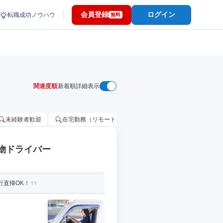
会員登録
ログイン
転職成功ノウハウ
無料
関連度順
新着順
詳細表示
未経験者歓迎
在宅勤務（リモートワーク）OK
家賃補助・住宅手当
貨物ドライバー
行直帰OK！