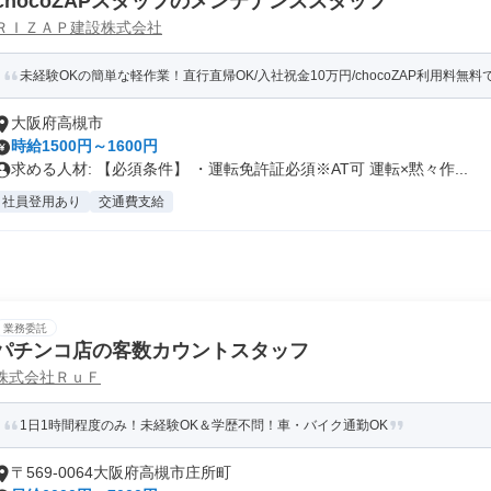
chocoZAPスタッフのメンテナンススタッフ
ＲＩＺＡＰ建設株式会社
未経験OKの簡単な軽作業！直行直帰OK/入社祝金10万円/chocoZAP利用料無料で
大阪府高槻市
時給1500円～1600円
求める人材: 【必須条件】 ・運転免許証必須※AT可 運転×黙々作...
社員登用あり
交通費支給
業務委託
パチンコ店の客数カウントスタッフ
株式会社ＲｕＦ
1日1時間程度のみ！未経験OK＆学歴不問！車・バイク通勤OK
〒569-0064大阪府高槻市庄所町