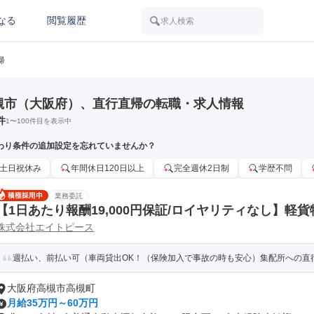
なる
閲覧履歴
求人検索
帰
槻市（大阪府）、直行直帰の転職・求人情報
件
1
〜
100
件目を表示中
わり条件の追加設定を忘れていませんか？
土日祝休み
年間休日120日以上
完全週休2日制
学歴不問
業務委託
【1日あたり報酬19,000円保証/ロイヤリティなし】軽
株式会社エイトピース
週払い、前払い可（車両貸出OK！（保険加入で事故の時も安心）集配所への直
大阪府高槻市高槻町
月給35万円～60万円