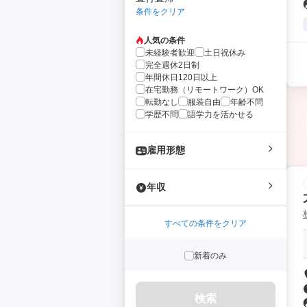
条件をクリア
人気の条件
未経験者歓迎
土日祝休み
完全週休2日制
年間休日120日以上
在宅勤務（リモートワーク）OK
転勤なし
服装自由
年齢不問
学歴不問
語学力を活かせる
雇用形態
年収
すべての条件をクリア
新着のみ
検索