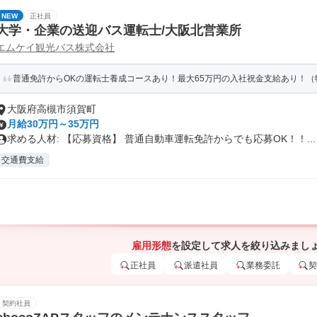
NEW
正社員
大学・企業の送迎バス運転士/大阪北営業所
エムケイ観光バス株式会社
普通免許からOKの運転士養成コースあり！最大65万円の入社祝金支給あり！
大阪府高槻市須賀町
月給30万円～35万円
求める人材: 【応募資格】 普通自動車運転免許からでも応募OK！！...
交通費支給
雇用形態
を設定して求人を絞り込みまし
正社員
派遣社員
業務委託
契
契約社員