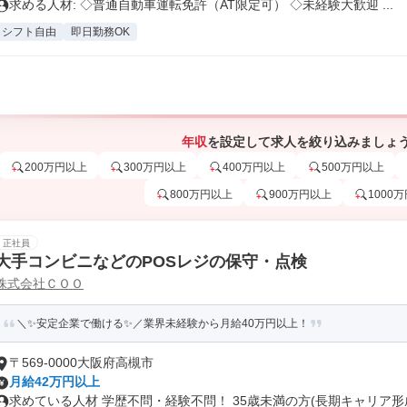
求める人材: ◇普通自動車運転免許（AT限定可） ◇未経験大歓迎 ...
シフト自由
即日勤務OK
年収
を設定して求人を絞り込みましょ
200万円以上
300万円以上
400万円以上
500万円以上
800万円以上
900万円以上
1000
正社員
大手コンビニなどのPOSレジの保守・点検
株式会社ＣＯＯ
＼✨安定企業で働ける✨／業界未経験から月給40万円以上！
〒569-0000大阪府高槻市
月給42万円以上
求めている人材 学歴不問・経験不問！ 35歳未満の方(長期キャリア形成.