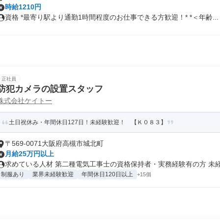
時給1210円
資格 *最寄り駅より通勤1時間程度のお仕事できる方歓迎！* *＜年齢...
正社員
防犯カメラの設置スタッフ
株式会社ケイトー
土日祝休み・年間休日127日！未経験歓迎！ 【Ｋ０８３】
〒569-0071大阪府高槻市城北町
月給25万円以上
求めている人材 第二種電気工事士の資格保持者・実務経験有の方 未経験
制服あり
業界未経験歓迎
年間休日120日以上
+15個