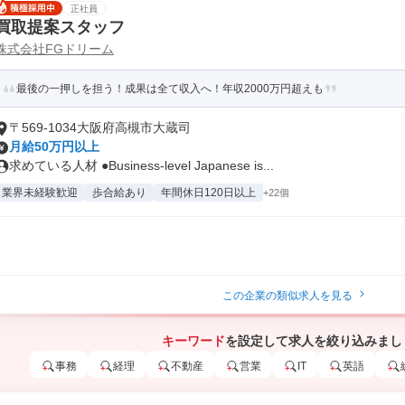
正社員
買取提案スタッフ
株式会社FGドリーム
最後の一押しを担う！成果は全て収入へ！年収2000万円超えも
〒569-1034大阪府高槻市大蔵司
月給50万円以上
求めている人材 ●Business-level Japanese is...
業界未経験歓迎
歩合給あり
年間休日120日以上
+22個
この企業の類似求人を見る
キーワード
を設定して求人を絞り込みまし
事務
経理
不動産
営業
IT
英語