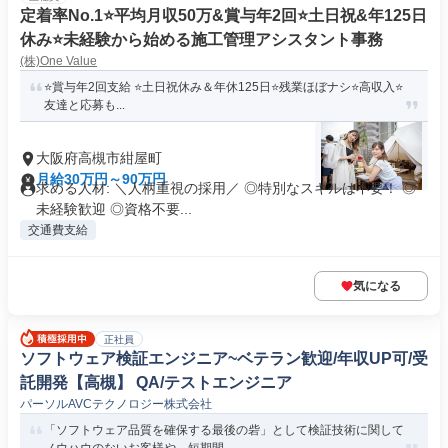
定着率No.1⭐️平均月収50万&賞与年2回⭐️土日祝&年125日
休み⭐️未経験から始める施工管理アシスタント事務
(株)One Value
⭐️賞与年2回支給 ⭐️土日祝休み＆年休125日⭐️残業ほぼナシ⭐️高収入⭐️
友達と応募も...
大阪府高槻市紺屋町
月給30万円～90万円
求める人材: ＼人柄重視の採用／ ◎特別なスキルは不要！ ◎
未経験歓迎 ◎資格不要...
交通費支給
気になる
正社員
ソフトウェア検証エンジニア~ベテラン歓迎/年収UP可/受
託開発【高槻】 QA/テストエンジニア
パーソルAVCテクノロジー株式会社
「ソフトウェア品質を確保する最後の砦」として検証技術に関して