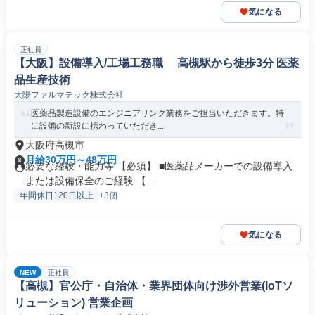
気になる
正社員
【大阪】設備導入/工場工務職 高槻駅から徒歩3分 医薬
品生産技術
太陽ファルマテック株式会社
医薬品製造設備のエンジニアリング業務をご担当いただきます。特
に設備の新設に携わっていただき...
大阪府高槻市
月給30万円～48万円
必要な経験・能力等 【必須】 ■医薬品メーカーでの設備導入
または設備保全のご経験 【...
年間休日120日以上
+3個
気になる
NEW
正社員
【高槻】官公庁・自治体・業界団体向け渉外営業(IoTソ
リューション) 営業企画