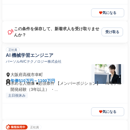
気になる
この条件を保存して、新着求人を受け取りませ
受け取る
んか？
正社員
AI 機械学習エンジニア
パーソルAVCテクノロジー株式会社
大阪府高槻市幸町
年俸510万円～1100万円
求める人物像 ■必須条件 【メンバーポジション】 ・AIモデル
開発経験（3年以上） ・...
土日祝休み
気になる
正社員