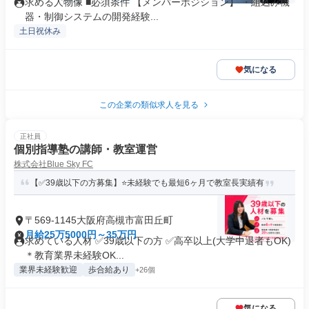
求める人物像 ■必須条件 【メンバーポジション】 ・組込み機
器・制御システムの開発経験...
土日祝休み
気になる
この企業の類似求人を見る
正社員
個別指導塾の講師・教室運営
株式会社Blue Sky FC
【✅39歳以下の方募集】⭐未経験でも最短6ヶ月で教室長実績有
〒569-1145大阪府高槻市富田丘町
月給25万5000円～35万円
求めている人材 ✅39歳以下の方 ✅高卒以上(大学中退者もOK)
＊教育業界未経験OK...
業界未経験歓迎
歩合給あり
+26個
気になる