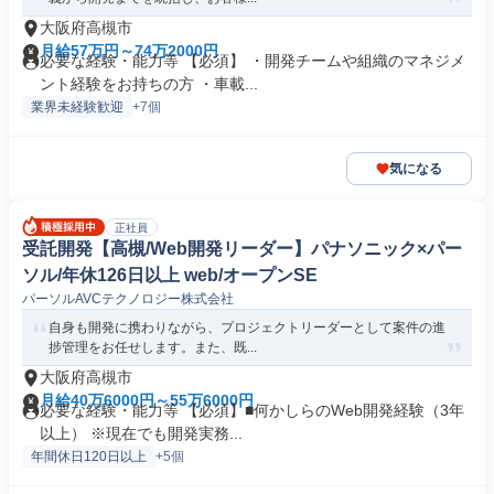
大阪府高槻市
月給57万円～74万2000円
必要な経験・能力等 【必須】 ・開発チームや組織のマネジメ
ント経験をお持ちの方 ・車載...
業界未経験歓迎
+7個
気になる
正社員
受託開発【高槻/Web開発リーダー】パナソニック×パー
ソル/年休126日以上 web/オープンSE
パーソルAVCテクノロジー株式会社
自身も開発に携わりながら、プロジェクトリーダーとして案件の進
捗管理をお任せします。また、既...
大阪府高槻市
月給40万6000円～55万6000円
必要な経験・能力等 【必須】■何かしらのWeb開発経験（3年
以上） ※現在でも開発実務...
年間休日120日以上
+5個