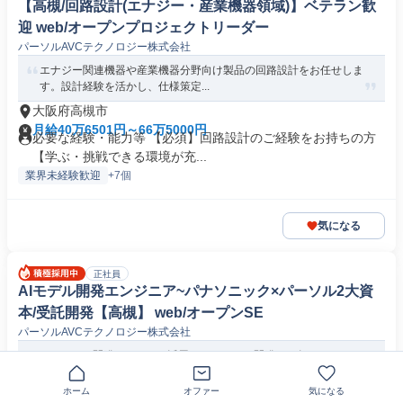
【高槻/回路設計(エナジー・産業機器領域)】ベテラン歓
迎 web/オープンプロジェクトリーダー
パーソルAVCテクノロジー株式会社
エナジー関連機器や産業機器分野向け製品の回路設計をお任せしま
す。設計経験を活かし、仕様策定...
大阪府高槻市
月給40万6501円～66万5000円
必要な経験・能力等 【必須】回路設計のご経験をお持ちの方
【学ぶ・挑戦できる環境が充...
業界未経験歓迎
+7個
気になる
正社員
AIモデル開発エンジニア~パナソニック×パーソル2大資
本/受託開発【高槻】 web/オープンSE
パーソルAVCテクノロジー株式会社
AIのモデル開発およびAIを活用したシステム開発をお任せします。
プロジェクトによっては、自...
ホーム
オファー
気になる
大阪府高槻市