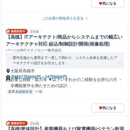
気になる
この企業の類似求人を見る
正社員
【高槻】ITアーキテクト/商品からシステムまでの幅広い
アーキテクチャ対応 組込/制御設計/開発(画像処理)
パーソルAVCテクノロジー株式会社
要件定義から運用まで一貫して関わり、システム全体を見通したア
ーキテクチャ設計をお任せします...
大阪府高槻市
月給57万6500円～74万9000円
必要な経験・能力等 ▼以下いずれかのご経験をお持ちの方 ・
非機能要件を満たすための設計...
業界未経験歓迎
+7個
気になる
正社員
【高槻/筐体設計】産業機器および家電機器/ベテラン歓迎