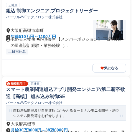
正社員
組込 制御エンジニア,プロジェクトリーダー
パーソルAVCテクノロジー株式会社
大阪府高槻市幸町
年俸510万円～1100万円
求める人物像 ■必須条件 【メンバーポジション】 下記何れか
の量産設計経験・業務経験（...
土日祝休み
気になる
正社員
スマート農業関連組込アプリ開発エンジニア/第二新卒歓
迎【高槻】 組み込み制御SE
パーソルAVCテクノロジー株式会社
自動運転開発及び自動運転にかかわるターミナルモニタ開発・測位
システム開発等をお任せします。...
大阪府高槻市
月給30万9000円～38万6000円