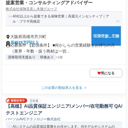
提案営業・コンサルティングアドバイザー
株式会社保険見直し本舗グループ
40社以上から提案できる保険営業｜高還元インセンティブ｜ア
ル・プラザ高槻店
大阪府高槻市芥川町
月給25万円以上
応募条件 【必須条件】 ■何かしらの営業経験をお持ちの方
（業界・年数・扱う商材は一切...
資格取得支援あり
研修あり
+1個
気になる
この企業の類似求人を見る
正社員
【高槻】AI品質保証エンジニア/メンバー/在宅勤務可 QA/
テストエンジニア
パーソルAVCテクノロジー株式会社
AIシステムの品質保証業務をお任せします。AIモデルやシステムの