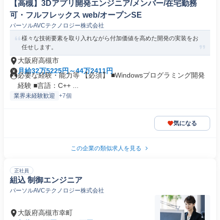
【高槻】3Dアプリ開発エンジニア/メンバー/在宅勤務
可・フルフレックス web/オープンSE
パーソルAVCテクノロジー株式会社
様々な技術要素を取り入れながら付加価値を高めた開発の実装をお
任せします。
大阪府高槻市
月給32万5225円～44万2411円
必要な経験・能力等 【必須】 ■Windowsプログラミング開発
経験 ■言語：C++ ...
業界未経験歓迎
+7個
気になる
この企業の類似求人を見る
正社員
組込 制御エンジニア
パーソルAVCテクノロジー株式会社
大阪府高槻市幸町