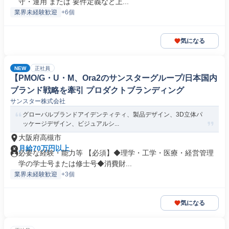
守・運用 または 要件定義など上...
業界未経験歓迎
+6個
気になる
NEW
正社員
【PMO/G・U・M、Ora2のサンスターグループ/日本国内
ブランド戦略を牽引 プロダクトブランディング
サンスター株式会社
グローバルブランドアイデンティティ、製品デザイン、3D立体パ
ッケージデザイン、ビジュアルシ...
大阪府高槻市
月給70万円以上
必要な経験・能力等 【必須】◆理学・工学・医療・経営管理
学の学士号または修士号◆消費財...
業界未経験歓迎
+3個
気になる