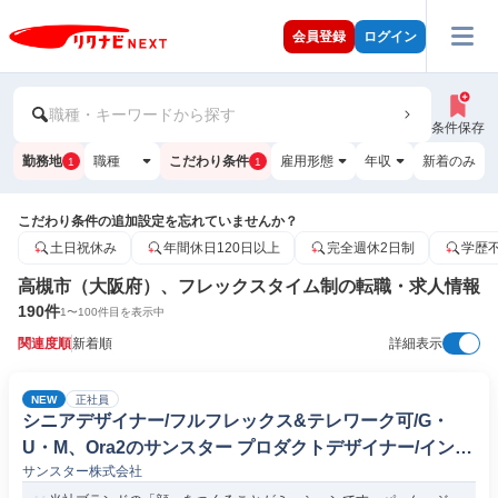
会員登録
ログイン
職種・キーワードから探す
条件保存
勤務地
職種
こだわり条件
雇用形態
年収
新着のみ
1
1
こだわり条件の追加設定を忘れていませんか？
土日祝休み
年間休日120日以上
完全週休2日制
学歴
高槻市（大阪府）、フレックスタイム制の転職・求人情報
190
件
1
〜
100
件目を表示中
関連度順
新着順
詳細表示
NEW
正社員
シニアデザイナー/フルフレックス&テレワーク可/G・
U・M、Ora2のサンスター プロダクトデザイナー/インダ
サンスター株式会社
ストリアルデザイナー