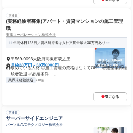
正社員
(実務経験者募集)アパート・賃貸マンションの施工管理
職
東建コーポレーション株式会社
年間休日128日／資格所持者は入社支度金最大30万円あり
〒569-0093大阪府高槻市萩之庄
月給28万円～38万6900円
求めている人材 ◎施工管理の資格はなくてOK！ ◎建築業界経
験者歓迎 ✅必須条件 ・...
業界未経験歓迎
+18個
気になる
正社員
サーバーサイドエンジニア
パーソルAVCテクノロジー株式会社