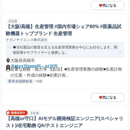
気になる
正社員
【大阪/高槻】生産管理 #国内市場シェア80% #医薬品試
験機器トップブランド 生産管理
ナガノサイエンス株式会社
◆当社製品の製造を支える生産管理業務を中心にお任せします。関
係部署やサプライヤーと連携しな...
大阪府高槻市
月給23万5000円～32万円
必要な経験・能力等 【必須】■生産管理業務の経験■生産計画
の立案・作成の経験■在庫計画...
業界未経験歓迎
+4個
気になる
正社員
【高槻or守口】AIモデル開発検証エンジニア(スペシャリ
スト)/在宅勤務 QA/テストエンジニア