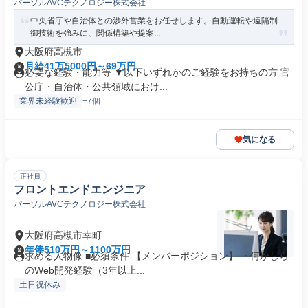
パーソルAVCテクノロジー株式会社
中央省庁や自治体との渉外営業をお任せします。自動運転や遠隔制
御技術を強みに、関係構築や提案...
大阪府高槻市
月給41万5000円～69万円
必要な経験・能力等 ▼以下いずれかのご経験をお持ちの方 官
公庁・自治体・公共領域におけ...
業界未経験歓迎
+7個
気になる
正社員
フロントエンドエンジニア
パーソルAVCテクノロジー株式会社
大阪府高槻市幸町
年俸510万円～1100万円
求める人物像 ■必須条件 【メンバーポジション】 ・何かしら
のWeb開発経験（3年以上...
土日祝休み