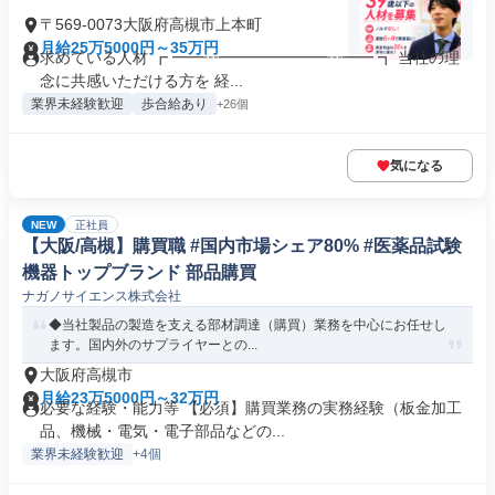
〒569-0073大阪府高槻市上本町
月給25万5000円～35万円
求めている人材 ┏ ━━┅━━━━━━━┅━━ ┓ 当社の理
念に共感いただける方を 経...
業界未経験歓迎
歩合給あり
+26個
気になる
NEW
正社員
【大阪/高槻】購買職 #国内市場シェア80% #医薬品試験
機器トップブランド 部品購買
ナガノサイエンス株式会社
◆当社製品の製造を支える部材調達（購買）業務を中心にお任せし
ます。国内外のサプライヤーとの...
大阪府高槻市
月給23万5000円～32万円
必要な経験・能力等 【必須】購買業務の実務経験（板金加工
品、機械・電気・電子部品などの...
業界未経験歓迎
+4個