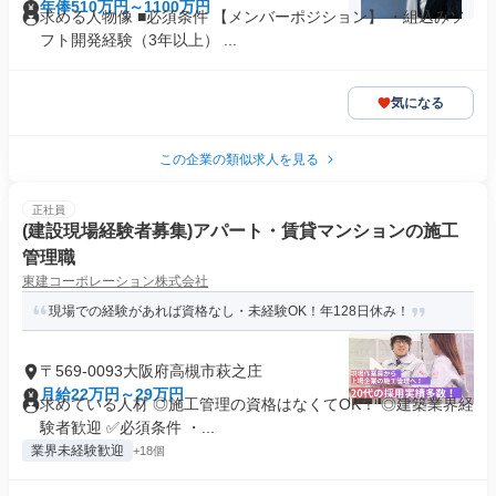
年俸510万円～1100万円
求める人物像 ■必須条件 【メンバーポジション】 ・組込みソ
フト開発経験（3年以上） ...
気になる
この企業の類似求人を見る
正社員
(建設現場経験者募集)アパート・賃貸マンションの施工
管理職
東建コーポレーション株式会社
現場での経験があれば資格なし・未経験OK！年128日休み！
〒569-0093大阪府高槻市萩之庄
月給22万円～29万円
求めている人材 ◎施工管理の資格はなくてOK！ ◎建築業界経
験者歓迎 ✅必須条件 ・...
業界未経験歓迎
+18個