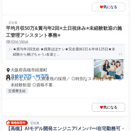
気になる
正社員
平均月収50万&賞与年2回⭐土日祝休み⭐未経験歓迎の施
工管理アシスタント事務⭐
(株)One Value
★賞与年2回支給 ★残業ほぼナシ★完全週休2日＆年休125日★未
経験から稼げちゃう♪友達と...
大阪府高槻市紺屋町
月給30万円～90万円
求める人材: ＼人柄重視の採用／ ◎特別なスキルは不要！ ◎
未経験歓迎 ◎資格不要...
交通費支給
気になる
正社員
【高槻】AIモデル開発エンジニア/メンバー/在宅勤務可・