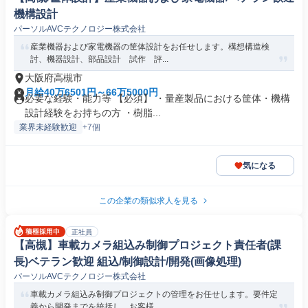
機構設計
パーソルAVCテクノロジー株式会社
産業機器および家電機器の筐体設計をお任せします。構想構造検
討、機器設計、部品設計 試作 評...
大阪府高槻市
月給40万6501円～66万5000円
必要な経験・能力等 【必須】 ・量産製品における筐体・機構
設計経験をお持ちの方 ・樹脂...
業界未経験歓迎
+7個
気になる
この企業の類似求人を見る
正社員
【高槻】車載カメラ組込み制御プロジェクト責任者(課
長)ベテラン歓迎 組込/制御設計/開発(画像処理)
パーソルAVCテクノロジー株式会社
車載カメラ組込み制御プロジェクトの管理をお任せします。要件定
義から開発までを統括し、お客様...