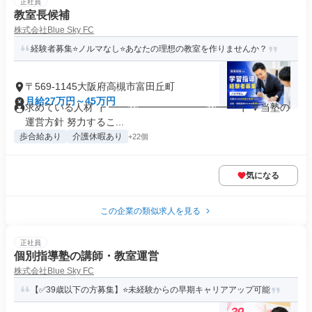
正社員
教室長候補
株式会社Blue Sky FC
経験者募集⭐ノルマなし⭐あなたの理想の教室を作りませんか？
〒569-1145大阪府高槻市富田丘町
月給27万円～45万円
求めている人材 ┏ ━━┅━━━━━━━┅━━ ┓ 🔽当塾の
運営方針 努力するこ...
歩合給あり
介護休暇あり
+22個
気になる
この企業の類似求人を見る
正社員
個別指導塾の講師・教室運営
株式会社Blue Sky FC
【✅39歳以下の方募集】⭐未経験からの早期キャリアアップ可能