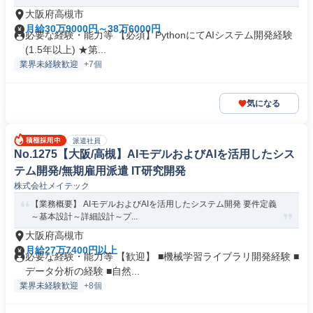
大阪府高槻市
月給30万9000円～38万6000円
必要な経験・能力等 【必須】PythonにてAIシステム開発経験
(1.5年以上) ★第...
業界未経験歓迎
+7個
気になる
派遣社員
No.1275【大阪/高槻】AIモデルおよびAIを活用したシス
テム開発/無期雇用派遣 IT研究開発
株式会社メイテック
【業務概要】 AIモデルおよびAIを活用したシステム開発 要件定義
～基本設計～詳細設計～プ...
大阪府高槻市
月給27万7400円以上
必要な経験・能力等 【歓迎】 ■機械学習ライブラリ開発経験 ■
データ分析の経験 ■自然...
業界未経験歓迎
+8個