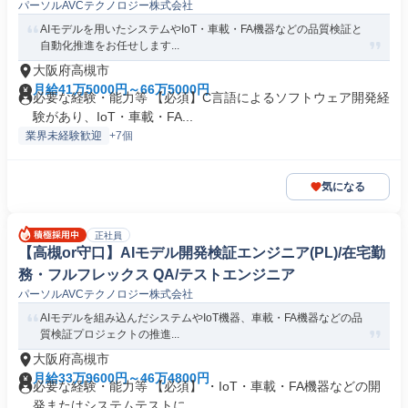
パーソルAVCテクノロジー株式会社
AIモデルを用いたシステムやIoT・車載・FA機器などの品質検証と
自動化推進をお任せします...
大阪府高槻市
月給41万5000円～66万5000円
必要な経験・能力等 【必須】C言語によるソフトウェア開発経
験があり、IoT・車載・FA...
業界未経験歓迎
+7個
気になる
正社員
【高槻or守口】AIモデル開発検証エンジニア(PL)/在宅勤
務・フルフレックス QA/テストエンジニア
パーソルAVCテクノロジー株式会社
AIモデルを組み込んだシステムやIoT機器、車載・FA機器などの品
質検証プロジェクトの推進...
大阪府高槻市
月給33万9600円～46万4800円
必要な経験・能力等 【必須】 ・IoT・車載・FA機器などの開
発またはシステムテストに...