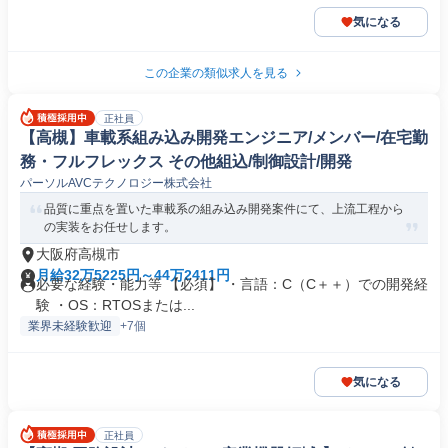
気になる
この企業の類似求人を見る
正社員
【高槻】車載系組み込み開発エンジニア/メンバー/在宅勤
務・フルフレックス その他組込/制御設計/開発
パーソルAVCテクノロジー株式会社
品質に重点を置いた車載系の組み込み開発案件にて、上流工程から
の実装をお任せします。
大阪府高槻市
月給32万5225円～44万2411円
必要な経験・能力等 【必須】 ・言語：C（C＋＋）での開発経
験 ・OS：RTOSまたは...
業界未経験歓迎
+7個
気になる
正社員