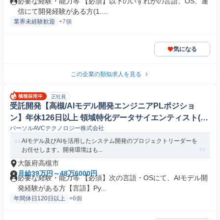
必要な経験・能力等 【必須】以下のいずれかの言語、OS、通
信にて開発経験がある方(1....
業界未経験歓迎
+7個
気になる
この企業の類似求人を見る
正社員
受託開発【高槻/AIモデル開発エンジニアPLポジショ
ン】年休126日以上 領域特化データサイエンティスト(自
パーソルAVCテクノロジー株式会社
然言語処理)
AIモデル及びAIを活用したシステム開発のプロジェクトリーダーを
お任せします。開発環境はも...
大阪府高槻市
月給39万円～48万6000円
必要な経験・能力等 【必須】次の言語・OSにて、AIモデル開
発経験がある方【言語】Py...
年間休日120日以上
+6個