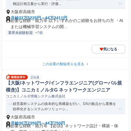
検証計画立案から実行・評価...
大阪府高槻市
月給32万5225円～44万2411円
必要な経験・能力等 以下いずれかのご経験をお持ちの方 ・AI
または機械学習システムの開...
業界未経験歓迎
+7個
気になる
この企業の類似求人を見る
正社員
【大阪/ネットワーク/インフラエンジニア(グローバル規
模含)】コニカミノルタG ネットワークエンジニア
コニカミノルタ情報システム株式会社
経営基幹システムの抜本的な再構築を行い、DXの観点から業務を
効率化するシステムやソリューシ...
大阪府高槻市
月給30万2350円～44万750円
必要な経験・能力等 【必須】ネットワーク設計・構築・保