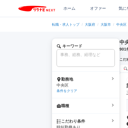
ホーム
オファー
気に
転職・求人トップ
/
大阪府
/
大阪市
/
中央区
中
キーワード
901
こだ
勤務地
中央区
条件をクリア
職種
こだわり条件
時短勤務あり