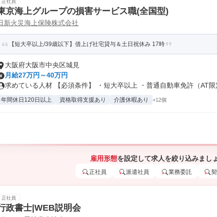
正社員
東京海上グループの損害サービス職(全国型)
日新火災海上保険株式会社
【短大卒以上/39歳以下】借上げ社宅貸与＆土日祝休み 17時
大阪府大阪市中央区城見
月給27万円～40万円
求めている人材 【必須条件】 ・短大卒以上 ・普通自動車免許（AT限定.
年間休日120日以上
資格取得支援あり
介護休暇あり
+12個
雇用形態
を設定して求人を絞り込みまし
正社員
派遣社員
業務委託
契
正社員
行政書士|WEB説明会