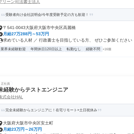
グリーン司法書士法人
受験者向け会社説明会/今年度受験予定の方も歓迎！
〒541-0043大阪府大阪市中央区高麗橋
月給27万288円～53万円
求めている人材 ／ 行政書士を目指している方、 ぜひご参加ください！ .
業界未経験歓迎
年間休日120日以上
転勤なし
経験不問
+16個
正社員
未経験からテストエンジニア
株式会社HAL
完全未経験からエンジニアに！在宅リモート×土日祝休み
大阪府大阪市中央区安土町
月給23万円～26万円