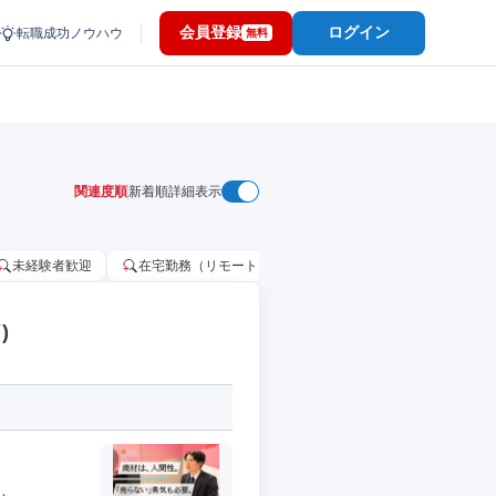
会員登録
ログイン
転職成功ノウハウ
無料
関連度順
新着順
詳細表示
未経験者歓迎
在宅勤務（リモートワーク）OK
家賃補助・住宅手当
)