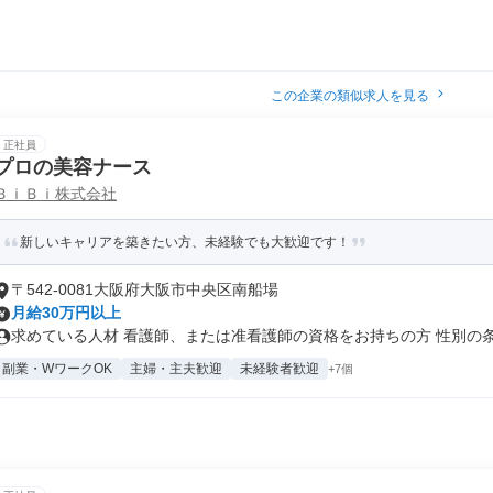
この企業の類似求人を見る
正社員
プロの美容ナース
ＢｉＢｉ株式会社
新しいキャリアを築きたい方、未経験でも大歓迎です！
〒542-0081大阪府大阪市中央区南船場
月給30万円以上
求めている人材 看護師、または准看護師の資格をお持ちの方 性別の条件
副業・WワークOK
主婦・主夫歓迎
未経験者歓迎
+7個