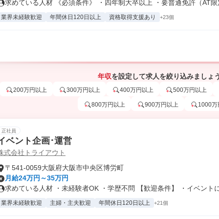
求めている人材 《必須条件》 ・四年制大卒以上 ・要普通免許（AT限定.
業界未経験歓迎
年間休日120日以上
資格取得支援あり
+23個
年収
を設定して求人を絞り込みましょ
200万円以上
300万円以上
400万円以上
500万円以上
800万円以上
900万円以上
1000
正社員
イベント企画･運営
株式会社トライアウト
〒541-0059大阪府大阪市中央区博労町
月給24万円～35万円
求めている人材 ・未経験者OK ・学歴不問 【歓迎条件】 ・イベントに.
業界未経験歓迎
主婦・主夫歓迎
年間休日120日以上
+21個