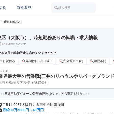
なる
閲覧履歴
求人検索
/
時短勤務あり
央区（大阪市）、時短勤務ありの転職・求人情報
件
1
〜
100
件目を表示中
わり条件の追加設定を忘れていませんか？
土日祝休み
年間休日120日以上
完全週休2日制
学歴不問
正社員
業界最大手の営業職(三井のリハウスやリパークブランド
三井不動産リアルティ株式会社
三井不動産グループ/業界未経験◎/キャリアも安定も叶う！
〒541-0051大阪府大阪市中央区備後町
月給30万5000円～40万円