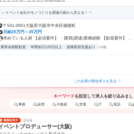
イベント会社のモノづくりを調達の面から支える！
〒541-0051大阪府大阪市中央区備後町
月給25万円～35万円
求めている人材 【必須要件】 ・購買(調達)業務経験 【歓迎要件】 ...
業界未経験歓迎
年間休日120日以上
資格取得支援あり
+19個
この企業の類似求人を見る
キーワード
を設定して求人を絞り込みまし
事務
経理
不動産
営業
IT
英語
正社員
イベントプロデューサー(大阪)
サクラインターナショナル株式会社