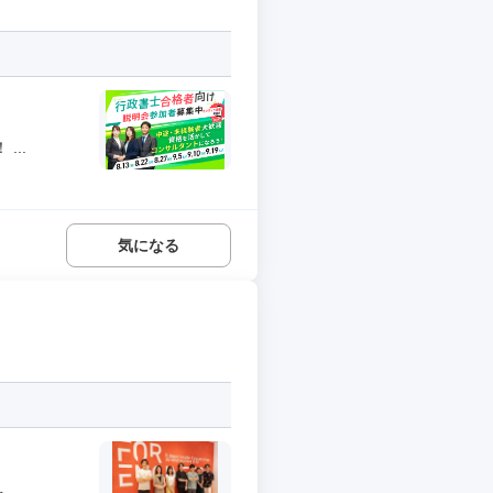
..
気になる