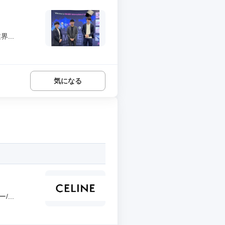
...
気になる
...