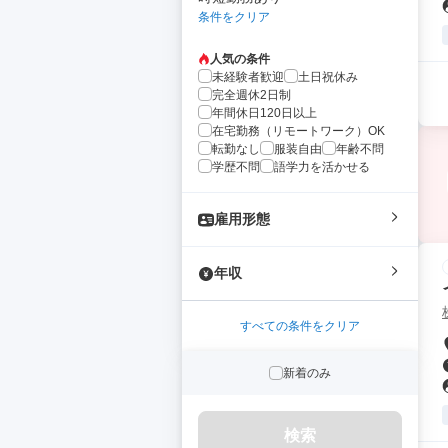
条件をクリア
人気の条件
未経験者歓迎
土日祝休み
完全週休2日制
年間休日120日以上
在宅勤務（リモートワーク）OK
転勤なし
服装自由
年齢不問
学歴不問
語学力を活かせる
雇用形態
年収
すべての条件をクリア
新着のみ
検索