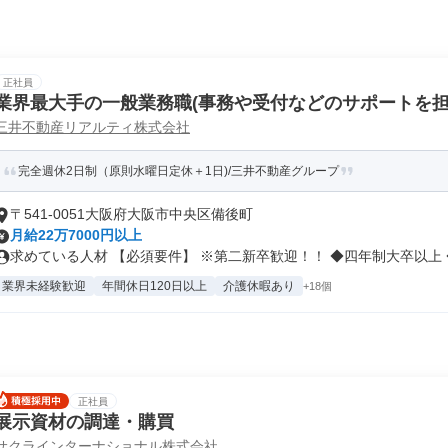
正社員
業界最大手の一般業務職(事務や受付などのサポートを担
三井不動産リアルティ株式会社
完全週休2日制（原則水曜日定休＋1日)/三井不動産グループ
〒541-0051大阪府大阪市中央区備後町
月給22万7000円以上
求めている人材 【必須要件】 ※第二新卒歓迎！！ ◆四年制大卒以上 ◆.
業界未経験歓迎
年間休日120日以上
介護休暇あり
+18個
正社員
展示資材の調達・購買
サクラインターナショナル株式会社