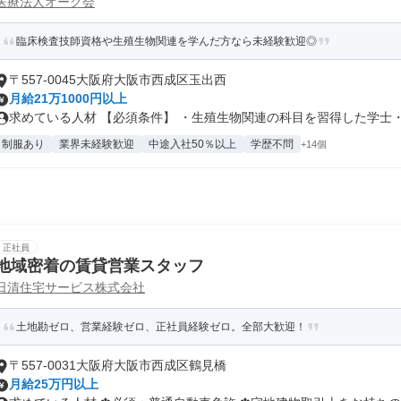
医療法人オーク会
臨床検査技師資格や生殖生物関連を学んだ方なら未経験歓迎◎
〒557-0045大阪府大阪市西成区玉出西
月給21万1000円以上
求めている人材 【必須条件】 ・生殖生物関連の科目を習得した学士・修
制服あり
業界未経験歓迎
中途入社50％以上
学歴不問
+14個
正社員
地域密着の賃貸営業スタッフ
日清住宅サービス株式会社
土地勘ゼロ、営業経験ゼロ、正社員経験ゼロ。全部大歓迎！
〒557-0031大阪府大阪市西成区鶴見橋
月給25万円以上