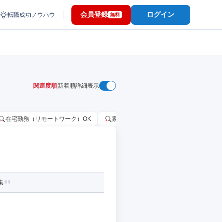
会員登録
ログイン
転職成功ノウハウ
無料
関連度順
新着順
詳細表示
在宅勤務（リモートワーク）OK
家賃補助・住宅手当あり
固定給2
集