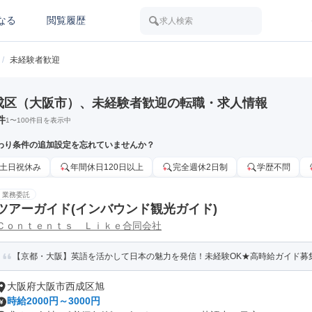
なる
閲覧履歴
求人検索
/
未経験者歓迎
成区（大阪市）、未経験者歓迎の転職・求人情報
件
1
〜
100
件目を表示中
わり条件の追加設定を忘れていませんか？
土日祝休み
年間休日120日以上
完全週休2日制
学歴不問
業務委託
ツアーガイド(インバウンド観光ガイド)
Ｃｏｎｔｅｎｔｓ Ｌｉｋｅ合同会社
【京都・大阪】英語を活かして日本の魅力を発信！未経験OK★高時給ガイド募
大阪府大阪市西成区旭
時給2000円～3000円