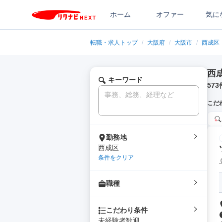
ホーム
オファー
気に
転職・求人トップ
/
大阪府
/
大阪市
/
西成区
西
キーワード
573
こだ
勤務地
西成区
条件をクリア
職種
こだわり条件
未経験者歓迎