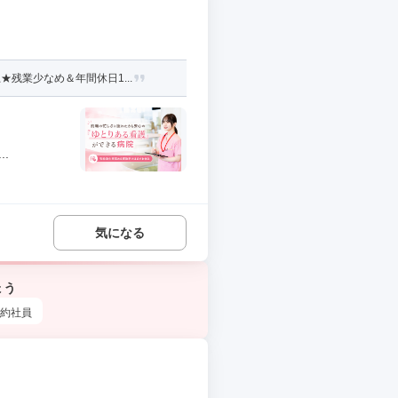
残業少なめ＆年間休日1...
.
気になる
ょう
約社員