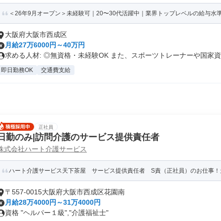
＜26年9月オープン＞未経験可｜20〜30代活躍中｜業界トップレベルの給与水準｜
大阪府大阪市西成区
月給27万6000円～40万円
求める人材: ◎無資格・未経験OK また、スポーツトレーナーや国家資..
即日勤務OK
交通費支給
正社員
日勤のみ|訪問介護のサービス提供責任者
株式会社ハート介護サービス
ハート介護サービス天下茶屋 サービス提供責任者 S責（正社員）のお仕事！
〒557-0015大阪府大阪市西成区花園南
月給28万4000円～31万4000円
資格 "ヘルパー１級","介護福祉士"