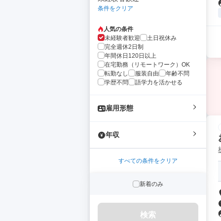
条件をクリア
人気の条件
未経験者歓迎
土日祝休み
完全週休2日制
年間休日120日以上
在宅勤務（リモートワーク）OK
転勤なし
服装自由
年齢不問
学歴不問
語学力を活かせる
雇用形態
年収
すべての条件をクリア
新着のみ
検索