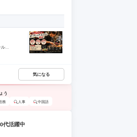
...
気になる
ょう
総務
人事
中国語
30代活躍中