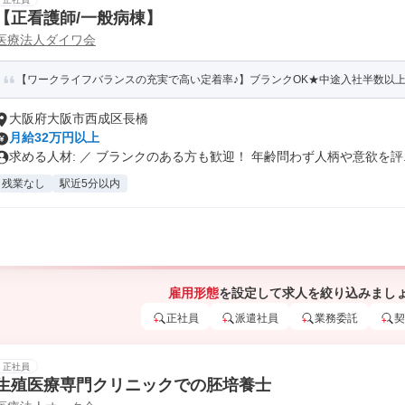
【正看護師/一般病棟】
医療法人ダイワ会
【ワークライフバランスの充実で高い定着率♪】ブランクOK★中途入社半数以上★
大阪府大阪市西成区長橋
月給32万円以上
求める人材: ／ ブランクのある方も歓迎！ 年齢問わず人柄や意欲を評..
残業なし
駅近5分以内
雇用形態
を設定して求人を絞り込みまし
正社員
派遣社員
業務委託
契
正社員
生殖医療専門クリニックでの胚培養士