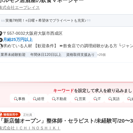
ホルモン居酒屋の飲食マネージャー
株式会社エープレイス
実働7時間！⭐日曜＋希望休でプライベートも充実♪
〒557-0032大阪府大阪市西成区
月給25万円以上
求めている人材 【歓迎条件】 ⏩飲食店での調理経験がある方 └ジャンル
業界未経験歓迎
年間休日120日以上
資格取得支援あり
+25個
キーワード
を設定して求人を絞り込みまし
事務
経理
不動産
営業
IT
英語
正社員
「新店舗オープン」整体師・セラピスト/未経験可/20〜
株式会社ＩＣＨＩＮＯＳＨＩＫＩ