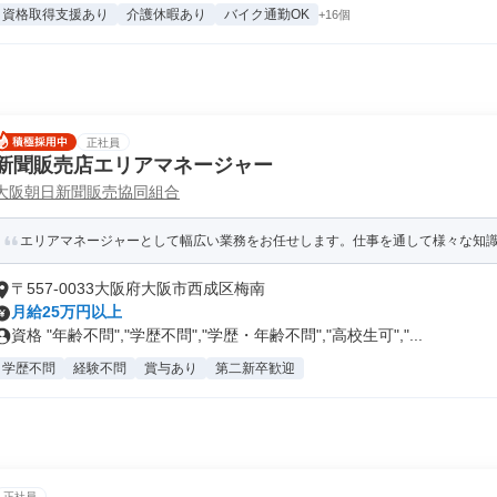
資格取得支援あり
介護休暇あり
バイク通勤OK
+16個
正社員
新聞販売店エリアマネージャー
大阪朝日新聞販売協同組合
エリアマネージャーとして幅広い業務をお任せします。仕事を通して様々な知
〒557-0033大阪府大阪市西成区梅南
月給25万円以上
資格 "年齢不問","学歴不問","学歴・年齢不問","高校生可","...
学歴不問
経験不問
賞与あり
第二新卒歓迎
正社員