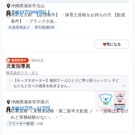
沖縄県浦添市当山
月給23万7000円以上
求める人材: 【必須条件】 ・保育士資格をお持ちの方 【歓迎
条件】 ・ブランクがあ...
社員登用あり
即日勤務OK
気になる
契約社員
児童指導員
株式会社クラ・ゼミ
【キッズサポーター】個別で一人ひとりに寄り添うレッスン 子ど
もたちと日々の成長を紡ぎません...
沖縄県浦添市字港川
月給22万円～31万円
応募資格 ＼実務未経験・第二新卒大歓迎 ／ ・「資格はあるけ
れど実務経験がない」 ・「...
フリーター歓迎
+5個