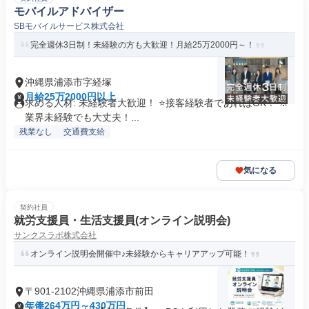
モバイルアドバイザー
SBモバイルサービス株式会社
完全週休3日制！未経験の方も大歓迎！月給25万2000円～！
沖縄県浦添市字経塚
月給25万2000円以上
求める人材: 未経験者大歓迎！ ⭐接客経験者であればOK！ ※
業界未経験でも大丈夫！...
残業なし
交通費支給
気になる
契約社員
就労支援員・生活支援員(オンライン説明会)
サンクスラボ株式会社
オンライン説明会開催中♪未経験からキャリアアップ可能！
〒901-2102沖縄県浦添市前田
年俸264万円～430万円