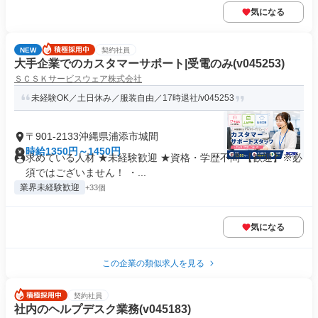
気になる
NEW
契約社員
大手企業でのカスタマーサポート|受電のみ(v045253)
ＳＣＳＫサービスウェア株式会社
未経験OK／土日休み／服装自由／17時退社/v045253
〒901-2133沖縄県浦添市城間
時給1350円～1450円
求めている人材 ★未経験歓迎 ★資格・学歴不問 【歓迎】※必
須ではございません！ ・...
業界未経験歓迎
+33個
気になる
この企業の類似求人を見る
契約社員
社内のヘルプデスク業務(v045183)