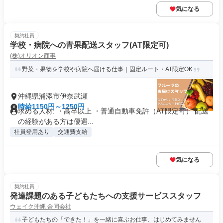
気になる
契約社員
学校・病院への青果配送スタッフ(AT限定可)
(株)オリオン商事
野菜・果物を学校や病院へ届ける仕事｜固定ルート・AT限定OK
沖縄県浦添市伊奈武瀬
時給1150円～1250円
求める人材: ・高卒以上 ・普通自動車免許（AT限定可） 配送
の経験がある方は優遇...
社員登用あり
交通費支給
気になる
契約社員
発達課題のある子どもたちへの支援サービススタッフ
ウェイク沖縄 合同会社
子どもたちの「できた！」を一緒に喜ぶお仕事、はじめてみません