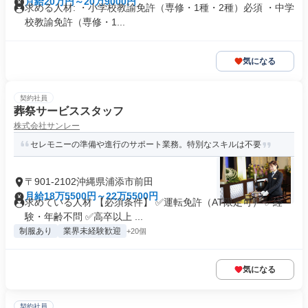
月給20万円～20万9000円
求める人材: ・小学校教諭免許（専修・1種・2種）必須 ・中学
校教諭免許（専修・1...
気になる
契約社員
葬祭サービススタッフ
株式会社サンレー
セレモニーの準備や進行のサポート業務。特別なスキルは不要
〒901-2102沖縄県浦添市前田
月給18万5500円～22万5500円
求めている人材 【必須条件】 ✅運転免許（AT限定可） ✅経
験・年齢不問 ✅高卒以上 ...
制服あり
業界未経験歓迎
+20個
気になる
契約社員