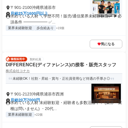
〒901-2100沖縄県浦添市
月給25万1600円以上
求めている人材 ＼学歴不問！販売/通信業界未経験歓迎／ ▶必
須条件 ━━━━━━ ✅...
業界未経験歓迎
歩合給あり
+19個
気になる
契約社員
DIFFERENCE(ディファレンス)の接客・販売スタッフ
株式会社コナカ
未経験OK！社割・昇給・賞与・正社員登用など待遇の手厚さ◎
〒901-2123沖縄県浦添市西洲
月給20万7000円
求めている人材 未経験歓迎・経験者も多数活躍中！ (業界・業
種は問いません) ・20代...
業界未経験歓迎
+22個