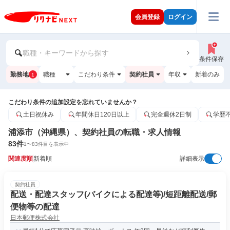
会員登録
ログイン
職種・キーワードから探す
条件保存
勤務地
職種
こだわり条件
契約社員
年収
新着のみ
1
こだわり条件の追加設定を忘れていませんか？
土日祝休み
年間休日120日以上
完全週休2日制
学歴
浦添市（沖縄県）、契約社員の転職・求人情報
83
件
1
〜
83
件目を表示中
関連度順
新着順
詳細表示
契約社員
配送・配達スタッフ(バイクによる配達等)/短距離配送/郵
便物等の配達
日本郵便株式会社