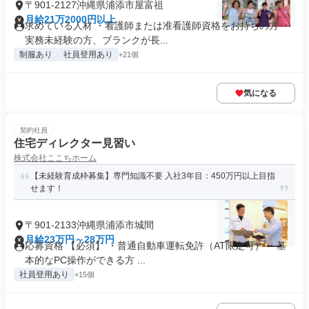
〒901-2127沖縄県浦添市屋富祖
月給21万2000円以上
求めている人材 ・看護師または准看護師資格をお持ちの方 ・
実務未経験の方、ブランクが長...
制服あり
社員登用あり
+21個
気になる
契約社員
住宅ディレクター見習い
株式会社ここちホーム
【未経験育成枠募集】専門知識不要 入社3年目：450万円以上目指
せます！
〒901-2133沖縄県浦添市城間
月給23万円～28万円
応募資格 【必須】 ・普通自動車運転免許（AT限定可） ・基
本的なPC操作ができる方 ...
社員登用あり
+15個