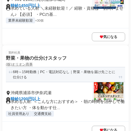
時給1450円以上
求めている人材 ＼未経験歓迎！／ 経験・資格は一切問いませ
ん♪ 【必須】 ・PCの基...
業界未経験歓迎
+30個
気になる
契約社員
野菜・果物の仕分けスタッフ
(株)オリオン商事
6時～15時勤務｜PC・電話対応なし｜野菜・果物を届け先ごとに
仕分ける
沖縄県浦添市伊奈武瀬
時給1200円以上
求める人材: ＜こんな方におすすめ＞ ・朝の時間を活かして働
きたい方 ・体を動かす仕...
社員登用あり
交通費支給
気になる