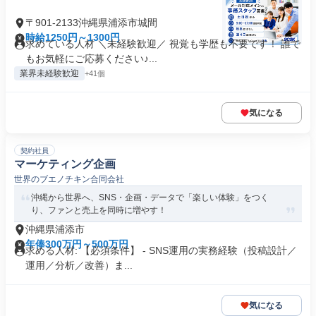
〒901-2133沖縄県浦添市城間
時給1250円～1300円
求めている人材 ＼未経験歓迎／ 視覚も学歴も不要です！ 誰で
もお気軽にご応募ください♪...
業界未経験歓迎
+41個
気になる
契約社員
マーケティング企画
世界のブエノチキン合同会社
沖縄から世界へ、SNS・企画・データで「楽しい体験」をつく
り、ファンと売上を同時に増やす！
沖縄県浦添市
年俸300万円～500万円
求める人材: 【必須条件】 - SNS運用の実務経験（投稿設計／
運用／分析／改善）ま...
気になる