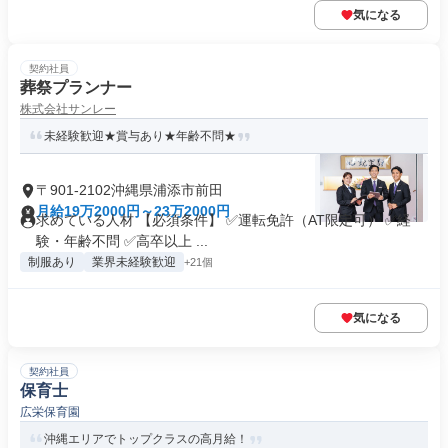
気になる
契約社員
葬祭プランナー
株式会社サンレー
未経験歓迎★賞与あり★年齢不問★
〒901-2102沖縄県浦添市前田
月給19万2000円～23万2000円
求めている人材 【必須条件】 ✅運転免許（AT限定可） ✅経
験・年齢不問 ✅高卒以上 ...
制服あり
業界未経験歓迎
+21個
気になる
契約社員
保育士
広栄保育園
沖縄エリアでトップクラスの高月給！