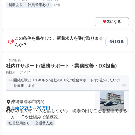
制服あり
社員登用あり
+13個
気になる
この条件を保存して、新着求人を受け取りませ
受け取る
んか？
契約社員
社内ITサポート(総務サポート・業務改善・DX担当)
(株)オーディフ
開発経験とITスキルを“会社のDX化”“総務サポート”に活かしたい方
を募集します
沖縄県浦添市内間
月給22万円～26万円
求める人材: ・人と話しながら、現場の困りごとを整理できる
方 ・ITや仕組みで業務改...
社員登用あり
交通費支給