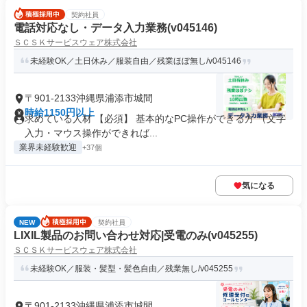
契約社員
電話対応なし・データ入力業務(v045146)
ＳＣＳＫサービスウェア株式会社
未経験OK／土日休み／服装自由／残業ほぼ無し/v045146
〒901-2133沖縄県浦添市城間
時給1150円以上
求めている人材 【必須】 基本的なPC操作ができる方 （文字
入力・マウス操作ができれば...
業界未経験歓迎
+37個
気になる
NEW
契約社員
LIXIL製品のお問い合わせ対応|受電のみ(v045255)
ＳＣＳＫサービスウェア株式会社
未経験OK／服装・髪型・髪色自由／残業無し/v045255
〒901-2133沖縄県浦添市城間