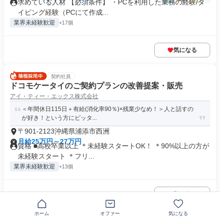
求めている人材 【必須条件】 ・PCを利用した業務の経験/タ
イピング経験（PCにて作成...
業界未経験歓迎
+17個
気になる
契約社員
ドコモケータイのご契約プランの改善提案・販売
アイ・ティー・エックス株式会社
＜年間休日115日＋有給(消化率90％)×残業少なめ！＞人と話すの
が好き！という方にピッタ...
〒901-2123沖縄県浦添市西洲
月給25万円～27万円
資格 ■高校卒業以上 ＊未経験スタートOK！ ＊90%以上の方が
未経験スタート ＊フリ...
業界未経験歓迎
+13個
気になる
ホーム
オファー
気になる
この企業の類似求人を見る