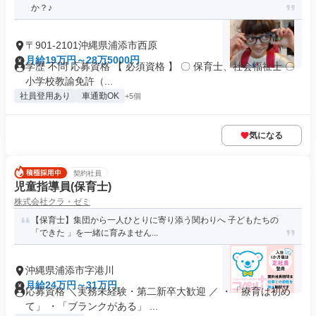
か？♪
〒901-2101沖縄県浦添市西原
月給19万円～28万5000円
学歴 不問 応募資格 【 必須資格 】 〇 保育士、社会福祉士 〇
小学校教諭免許（...
社員登用あり
車通勤OK
+5個
気になる
契約社員
児童指導員(保育士)
株式会社クラ・ゼミ
【保育士】集団から一人ひとりに寄り添う関わりへ 子どもたちの
「できた 」を一緒に育みません...
沖縄県浦添市字港川
月給24万円～31万円
応募資格 ＼実務未経験・第二新卒大歓迎 ／ ・「療育は初め
て」 ・「ブランクがある」 ...