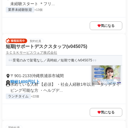
未経験スタート ＊フリ...
業界未経験歓迎
+13個
気になる
契約社員
短期|サポートデスクスタッフ(v045075)
ＳＣＳＫサービスウェア株式会社
受電のみで架電なし／高時給／短期で働く/v045075
〒901-2133沖縄県浦添市城間
時給1400円以上
求めている人材 【必須】 ・社会人経験1年以上 ・タッチタイ
ピング可能な方 ・ヘルプデ...
ランチタイム
+22個
気になる
契約社員