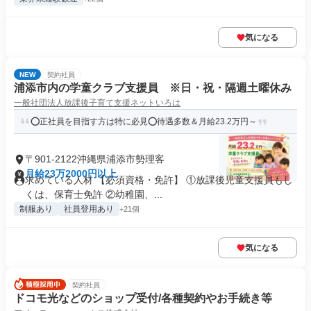
気になる
NEW
契約社員
浦添市内の学童クラブ支援員 ※日・祝・隔週土曜休み
一般社団法人放課後子育て支援ネットいろは
⭕正社員を目指す方は特に必見⭕待遇多数＆月給23.2万円～
〒901-2122沖縄県浦添市勢理客
月給23万2000円以上
求めている人材 【必須資格・免許】 ①放課後児童支援員もし
くは、保育士免許 ②幼稚園、...
制服あり
社員登用あり
+21個
気になる
契約社員
ドコモ光などのショップ受付/各種契約やお手続き等