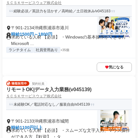
ＳＣＳＫサービスウェア株式会社
経験必須／英語力を活かす／高時給／土日祝休み/v045183
〒901-2134沖縄県浦添市港川
時給1500円～1800円
求めている人材 【必須】 ・Windowsの基本操作ができる方 ・
Microsoft ...
ランチタイム
社員登用あり
+35個
気になる
契約社員
リモートOK|データ入力業務(v045139)
ＳＣＳＫサービスウェア株式会社
未経験OK／電話対応なし／服装自由/v045139
〒901-2133沖縄県浦添市城間
時給1100円以上
求めている人材 【必須】 ・スムーズな文字入力、マウス操作
ができる方 【歓迎】 ・タ...