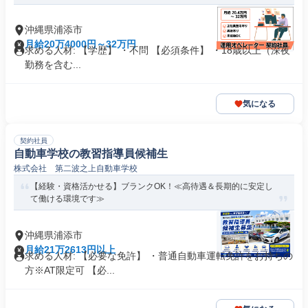
沖縄県浦添市
月給20万4000円～32万円
求める人材: 【学歴】 ・不問 【必須条件】 ・18歳以上（深夜
勤務を含む...
気になる
契約社員
自動車学校の教習指導員候補生
株式会社 第二波之上自動車学校
【経験・資格活かせる】ブランクOK！≪高待遇＆長期的に安定し
て働ける環境です≫
沖縄県浦添市
月給21万2613円以上
求める人材: 【必要な免許】 ・普通自動車運転免許をお持ちの
方※AT限定可 【必...