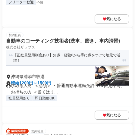
フリーター歓迎
+5個
気になる
契約社員
自動車のコーティング技術者(洗車、磨き、車内清掃)
株式会社ザップス
【正社員登用制度あり】知識・経験0から手に職をつけて地元で活
躍！
沖縄県浦添市牧港
時給1200円～1500円
求める人材: ＜必須＞ ・普通自動車運転免許（AT限定不可）
お持ちの方 ＜当てはま...
社員登用あり
即日勤務OK
気になる
契約社員