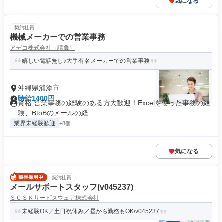
気になる
契約社員
機械メーカーでの営業事務
アデコ株式会社（請負）
嬉しい電話無し♪大手有名メーカーでの営業事務
沖縄県浦添市
時給1400円
資格 営業事務の経験のある方大歓迎！Excelを使った事務の経
験、BtoBのメールの経...
業界未経験歓迎
+8個
気になる
契約社員
メールサポートスタッフ(v045237)
ＳＣＳＫサービスウェア株式会社
未経験OK／土日祝休み／昼から勤務もOK/v045237