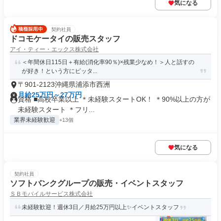
気になる
契約社員
ドコモケータイの販売スタッフ
アイ・ティー・エックス株式会社
＜年間休日115日＋有給(消化率90％)×残業少なめ！＞人と話すの
が好き！という方にピッタ...
〒901-2123沖縄県浦添市西洲
月給25万円～27万円
資格 ■高校卒業以上 ＊未経験スタートOK！ ＊90%以上の方が
未経験スタート ＊フリ...
業界未経験歓迎
+13個
気になる
契約社員
ソフトバンクグループの販売・イベントスタッフ
ＳＢモバイルサービス株式会社
未経験歓迎！週休3日／月給25万円以上✨イベントスタッフ