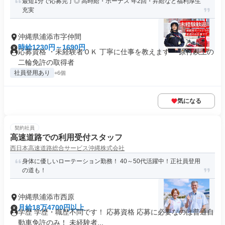
最短1分で応募完了◎ 高時給・ボーナス 年2回・昇給など福利厚生
充実
沖縄県浦添市字仲間
時給1230円～1690円
応募資格 ・未経験者ＯＫ 丁寧に仕事を教えます ・原付以上の
二輪免許の取得者
社員登用あり
+6個
気になる
契約社員
高速道路での利用受付スタッフ
西日本高速道路総合サービス沖縄株式会社
身体に優しいローテーション勤務！ 40～50代活躍中！正社員登用
の道も！
沖縄県浦添市西原
月給18万4700円以上
学歴 学歴・職歴不問です！ 応募資格 応募に必要なのは普通自
動車免許のみ！ 未経験者...