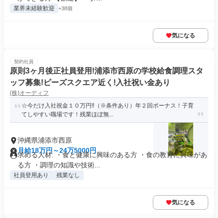
業界未経験歓迎
+38個
気になる
契約社員
原則3ヶ月後正社員登用!浦添市西原の学校給食調理スタ
ッフ募集!ピーズスクエア近く!入社祝い金あり
(株)オーディフ
☆今だけ入社祝金１０万円‼（※条件あり）年２回ボーナス！子育
てしやすい職場です！残業ほぼ無...
沖縄県浦添市西原
月給18万円～24万5000円
求める人材: ・食と健康に興味のある方 ・食の教育に興味があ
る方 ・調理の知識や技術...
社員登用あり
残業なし
気になる