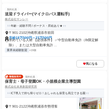
契約社員
送迎ドライバー(マイクロバス運転手)
株式会社サンレー
年齢・経験不問 / ボーナス・昇給あり★
〒901-2102沖縄県浦添市前田
月給19万500円～23万500円
求めている人材 【必須条件】 ✅中型自動車免許（8t限定解
除）、または大型自動車免許 ...
業界未経験歓迎
+19個
気になる
契約社員
保育士・母子登園OK・小規模企業主導型園
株式会社未来創造研究所
ICT導入で持ち帰りゼロ！おしゃれも保育も両立できる園
〒901-2122沖縄県浦添市勢理客