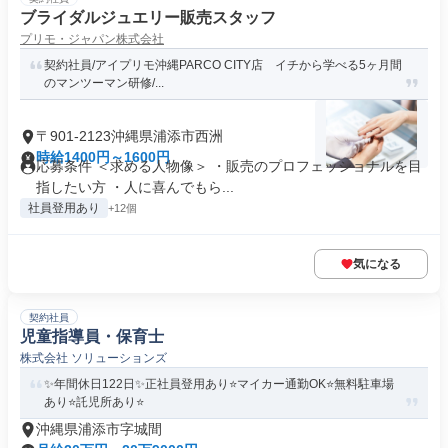
ブライダルジュエリー販売スタッフ
プリモ・ジャパン株式会社
契約社員/アイプリモ沖縄PARCO CITY店 イチから学べる5ヶ月間
のマンツーマン研修/...
〒901-2123沖縄県浦添市西洲
時給1400円～1600円
応募条件 ＜求める⼈物像＞ ・販売のプロフェッショナルを⽬
指したい⽅ ・⼈に喜んでもら...
社員登用あり
+12個
気になる
契約社員
児童指導員・保育士
株式会社 ソリューションズ
✨年間休日122日✨正社員登用あり⭐マイカー通勤OK⭐無料駐車場
あり⭐託児所あり⭐
沖縄県浦添市字城間