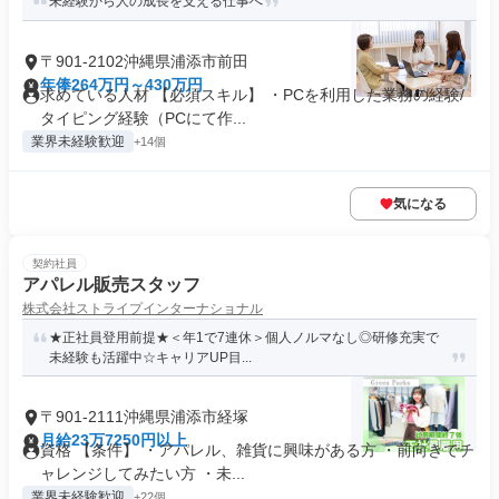
未経験から人の成長を支える仕事へ
〒901-2102沖縄県浦添市前田
年俸264万円～430万円
求めている人材 【必須スキル】 ・PCを利用した業務の経験/
タイピング経験（PCにて作...
業界未経験歓迎
+14個
気になる
契約社員
アパレル販売スタッフ
株式会社ストライプインターナショナル
★正社員登用前提★＜年1で7連休＞個人ノルマなし◎研修充実で
未経験も活躍中☆キャリアUP目...
〒901-2111沖縄県浦添市経塚
月給23万7250円以上
資格 【条件】 ・アパレル、雑貨に興味がある方 ・前向きでチ
ャレンジしてみたい方 ・未...
業界未経験歓迎
+22個