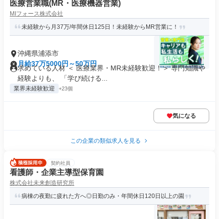
医療営業職(MR・医療機器営業)
MIフォース株式会社
未経験から月37万/年間休日125日！未経験からMR営業に！
沖縄県浦添市
月給37万5000円～50万円
求めている人材 ＜ 医療業界・MR未経験歓迎！＞ 専門知識や
経験よりも、 「学び続ける...
業界未経験歓迎
+23個
気になる
この企業の類似求人を見る
契約社員
看護師・企業主導型保育園
株式会社未来創造研究所
病棟の夜勤に疲れた方へ◎日勤のみ・年間休日120日以上の園