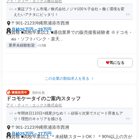
アイ・ティー・エックス株式会社
＜東証プライム市場／株式会社ノジマ100％子会社＞働く環境を変
えたいアナタにピッタリ！
〒901-2123沖縄県浦添市西洲
月給26万円～29万円
資格 ■高校卒業以上 ■通信業界での販売接客経験者 ※ドコモ・
au・ソフトバンク・楽天...
業界未経験歓迎
+13個
気になる
この企業の類似求人を見る
契約社員
ドコモケータイのご案内スタッフ
アイ・ティー・エックス株式会社
＜年間休日110日×残業少なめ！＞頑張り次第でスピード昇進もア
リ！理想のキャリアを描ける
〒901-2123沖縄県浦添市西洲
月給25万円～27万円
資格 ■高校卒業以上 ＊未経験スタートOK！ ＊90%以上の方が