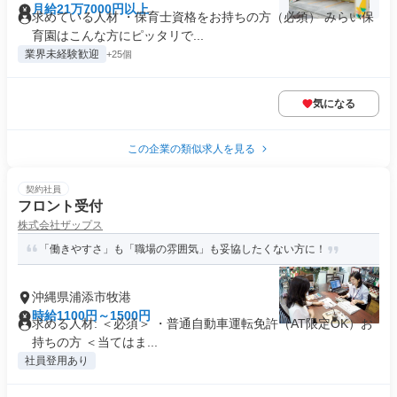
月給21万7000円以上
求めている人材 ・保育士資格をお持ちの方（必須） みらい保
育園はこんな方にピッタリで...
業界未経験歓迎
+25個
気になる
この企業の類似求人を見る
契約社員
フロント受付
株式会社ザップス
「働きやすさ」も「職場の雰囲気」も妥協したくない方に！
沖縄県浦添市牧港
時給1100円～1500円
求める人材: ＜必須＞ ・普通自動車運転免許（AT限定OK）お
持ちの方 ＜当てはま...
社員登用あり