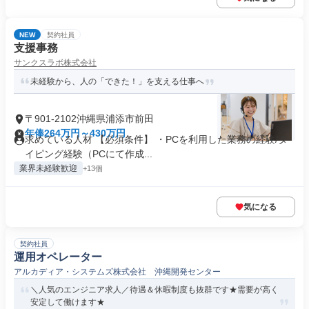
NEW
契約社員
支援事務
サンクスラボ株式会社
未経験から、人の「できた！」を支える仕事へ
〒901-2102沖縄県浦添市前田
年俸264万円～430万円
求めている人材 【必須条件】 ・PCを利用した業務の経験/タ
イピング経験（PCにて作成...
業界未経験歓迎
+13個
気になる
契約社員
運用オペレーター
アルカディア・システムズ株式会社 沖縄開発センター
＼人気のエンジニア求人／待遇＆休暇制度も抜群です★需要が高く
安定して働けます★