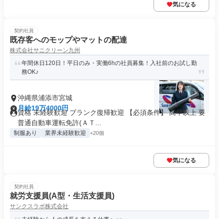
気になる
契約社員
既存客へのモップやマットの配達
株式会社サニクリーン九州
年間休日120日！平日のみ・実働6hの社員募集！入社前のお試し勤
務OK♪
沖縄県浦添市宮城
月給19万4000円
資格 未経験歓迎 ブランク復帰歓迎 【必須条件】 高卒以上 要
普通自動車運転免許(ＡＴ...
制服あり
業界未経験歓迎
+20個
気になる
契約社員
就労支援員(A型・生活支援員)
サンクスラボ株式会社