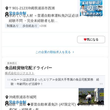
〒901-2123沖縄県浦添市西洲
完全歩合制
求めている人材 ＜普通自動車運転免許証必須＞ ・学歴不問／
経験不問 ・完全未経験者も歓...
制服あり
歩合給あり
+20個
気になる
この企業の類似求人を見る
業務委託
食品軽貨物宅配ドライバー
株式会社ロジクエスト
≪ルートはほぼ決まったエリア≫全国大手専属の食品宅配業務 経
験・年齢問わず活躍中！
沖縄県浦添市城間
完全歩合制
経験・資格 ◆要普自動車通免許 (AT限定可) ◆未経験者・初心
者OK ・経験者・有...