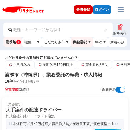
会員登録
ログイン
職種・キーワードから探す
条件保存
勤務地
職種
こだわり条件
業務委託
年収
新着のみ
1
こだわり条件の追加設定を忘れていませんか？
土日祝休み
年間休日120日以上
完全週休2日制
学歴
浦添市（沖縄県）、業務委託の転職・求人情報
16
件
1
〜
16
件目を表示中
関連度順
新着順
詳細表示
業務委託
大手案件の配達ドライバー
株式会社沖縄Ｄ．トラスト物流
未経験可／月43万超可／費用負担無／履歴書不要／髪色髪型自由