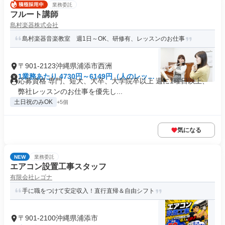
業務委託
フルート講師
島村楽器株式会社
島村楽器音楽教室 週1日～OK、研修有、レッスンのお仕事
〒901-2123沖縄県浦添市西洲
1業務あたり 4730円～6149円（人のレッス
応募資格 専門、短大、大卒、大学院卒以上 週に1曜日以上、
ン 90分）
弊社レッスンのお仕事を優先し...
土日祝のみOK
+5個
気になる
NEW
業務委託
エアコン設置工事スタッフ
有限会社レゴナ
手に職をつけて安定収入！直行直帰＆自由シフト
〒901-2100沖縄県浦添市