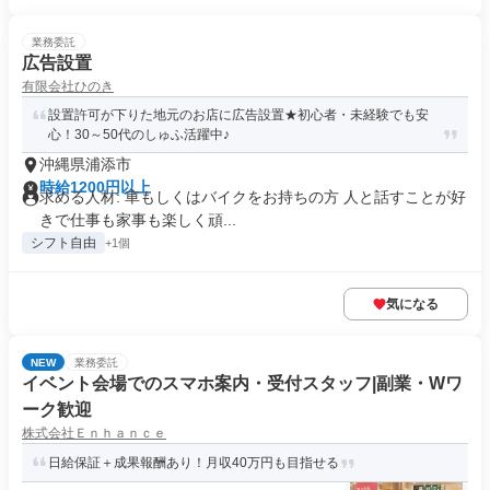
業務委託
広告設置
有限会社ひのき
設置許可が下りた地元のお店に広告設置★初心者・未経験でも安
心！30～50代のしゅふ活躍中♪
沖縄県浦添市
時給1200円以上
求める人材: 車もしくはバイクをお持ちの方 人と話すことが好
きで仕事も家事も楽しく頑...
シフト自由
+1個
気になる
NEW
業務委託
イベント会場でのスマホ案内・受付スタッフ|副業・Wワ
ーク歓迎
株式会社Ｅｎｈａｎｃｅ
日給保証＋成果報酬あり！月収40万円も目指せる