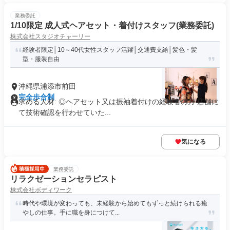
業務委託
1/10限定 成人式ヘアセット・着付けスタッフ(業務委託)
株式会社スタジオチャーリー
経験者限定│10～40代女性スタッフ活躍│交通費支給│髪色・髪
型・服装自由
沖縄県浦添市前田
完全歩合制
求める人材: ◎ヘアセット又は振袖着付けの経験者の方 店舗に
て技術確認を行わせていた...
気になる
業務委託
リラクゼーションセラピスト
株式会社ボディワーク
時代や環境が変わっても、未経験から始めてもずっと続けられる癒
やしの仕事。手に職を身につけて...