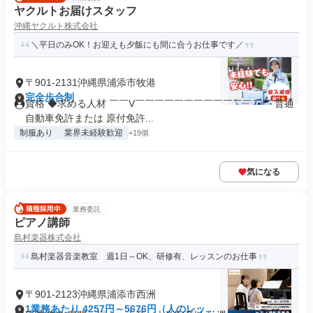
ヤクルトお届けスタッフ
沖縄ヤクルト株式会社
＼平日のみOK！お迎えも夕飯にも間に合うお仕事です／
〒901-2131沖縄県浦添市牧港
完全歩合制
資格 ◆求める人材 ￣￣V￣￣￣￣￣￣￣￣￣￣￣￣￣￣ 普通
自動車免許または 原付免許...
制服あり
業界未経験歓迎
+19個
気になる
業務委託
ピアノ講師
島村楽器株式会社
島村楽器音楽教室 週1日～OK、研修有、レッスンのお仕事
〒901-2123沖縄県浦添市西洲
1業務あたり 4257円～5676円（人のレッス