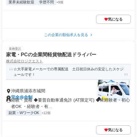
業界未経験歓迎
学歴不問
+9個
気になる
この企業の類似求人を見る
業務委託
家電・PCの企業間軽貨物配送ドライバー
株式会社ロジクエスト
☆大手家電メーカーでの専属配送 土日祝日休みの安定したスケジ
ュールです！
沖縄県浦添市城間
完全歩合制
経験・資格 ◆要普自動車通免許 (AT限定可) ◆未経験者・初心
者OK ・経験者・有...
副業・WワークOK
+12個
気になる