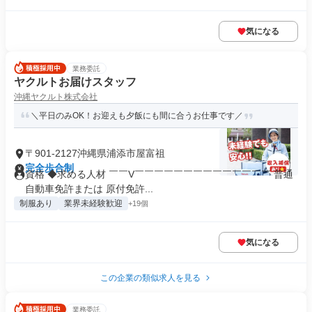
気になる
業務委託
ヤクルトお届けスタッフ
沖縄ヤクルト株式会社
＼平日のみOK！お迎えも夕飯にも間に合うお仕事です／
〒901-2127沖縄県浦添市屋富祖
完全歩合制
資格 ◆求める人材 ￣￣V￣￣￣￣￣￣￣￣￣￣￣￣￣￣ 普通
自動車免許または 原付免許...
制服あり
業界未経験歓迎
+19個
気になる
この企業の類似求人を見る
業務委託