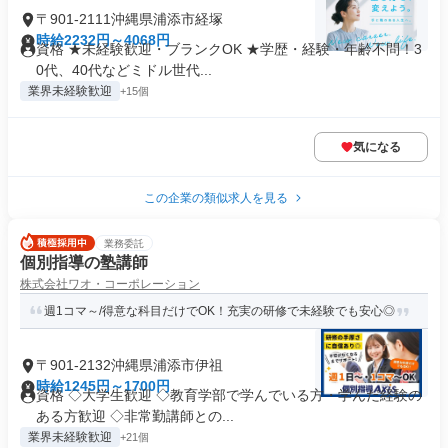
〒901-2111沖縄県浦添市経塚
時給2232円～4068円
資格 ★未経験歓迎・ブランクOK ★学歴・経験・年齢不問！3
0代、40代などミドル世代...
業界未経験歓迎
+15個
気になる
この企業の類似求人を見る
業務委託
個別指導の塾講師
株式会社ワオ・コーポレーション
週1コマ～/得意な科目だけでOK！充実の研修で未経験でも安心◎
〒901-2132沖縄県浦添市伊祖
時給1245円～1700円
資格 ◇大学生歓迎 ◇教育学部で学んでいる方・学んだ経験の
ある方歓迎 ◇非常勤講師との...
業界未経験歓迎
+21個