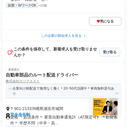
副業・WワークOK
+12個
気になる
この企業の類似求人を見る
この条件を保存して、新着求人を受け取りませ
受け取る
んか？
業務委託
自動車部品のルート配送ドライバー
株式会社ロジクエスト
企業向け軽配送で無理なく働く＊20~50代活躍中＊車両無料貸与あ
り
〒901-2133沖縄県浦添市城間
完全歩合制
資格 ＊必須条件＊ 要普自動車通免許（AT限定可） ＊歓迎条
件＊ 学歴不問（中卒・高...