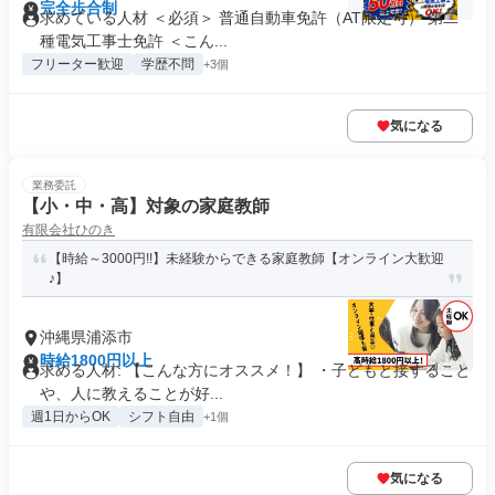
完全歩合制
求めている人材 ＜必須＞ 普通自動車免許（AT限定可） 第二
種電気工事士免許 ＜こん...
フリーター歓迎
学歴不問
+3個
気になる
業務委託
【小・中・高】対象の家庭教師
有限会社ひのき
【時給～3000円!!】未経験からできる家庭教師【オンライン大歓迎
♪】
沖縄県浦添市
時給1800円以上
求める人材: 【こんな方にオススメ！】 ・子どもと接すること
や、人に教えることが好...
週1日からOK
シフト自由
+1個
気になる