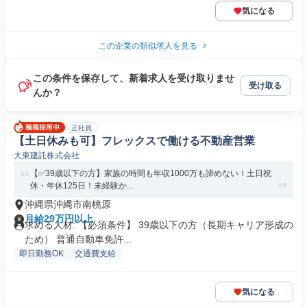
気になる
この企業の類似求人を見る
この条件を保存して、新着求人を受け取りませ
受け取る
んか？
正社員
【土日休みも可】フレックスで働ける不動産営業
大東建託株式会社
【✅39歳以下の方】家族の時間も年収1000万も諦めない！土日祝
休・年休125日！未経験か...
沖縄県沖縄市南桃原
月給29万円以上
求める人材: 【必須条件】 39歳以下の方（長期キャリア形成の
ため） 普通自動車免許...
即日勤務OK
交通費支給
気になる