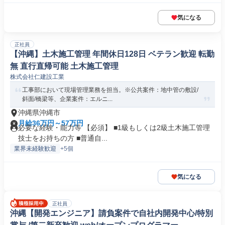
気になる
正社員
【沖縄】土木施工管理 年間休日128日 ベテラン歓迎 転勤
無 直行直帰可能 土木施工管理
株式会社仁建設工業
工事部において現場管理業務を担当。※公共案件：地中管の敷設/
斜面/橋梁等、企業案件：エルニ...
沖縄県沖縄市
月給36万円～57万円
必要な経験・能力等 【必須】 ■1級もしくは2級土木施工管理
技士をお持ちの方 ■普通自...
業界未経験歓迎
+5個
気になる
正社員
沖縄【開発エンジニア】請負案件で自社内開発中心/特別