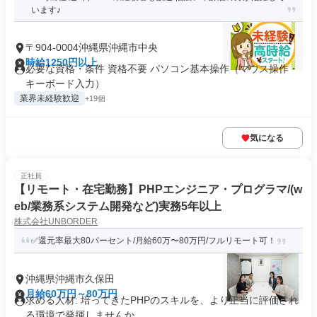
います♪
〒904-0004沖縄県沖縄市中央
時給1250円以上
必要な資格・条件 資格不要 パソコン基本操作（マウス操作・
キーボード入力）
業界未経験歓迎
+19個
気になる
正社員
【リモート・在宅勤務】PHPエンジニア・プログラマ/(w
eb/業務系システム開発など)実務5年以上
株式会社UNBORDER
✅還元率最大80パーセント/月給60万〜80万円/フルリモート可！
沖縄県沖縄市久保田
月給60万円～80万円
求める人材: 培ってきたPHPのスキルを、より正当に評価され
る環境で発揮しませんか。...