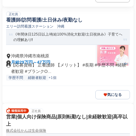
正社員
看護師/訪問看護/土日休み/夜勤なし
エリー訪問看護ステーション 沖縄
《年間休日125日以上/有給100%消化大歓迎/土日祝休み》子育てへ
の理解あり❗️
沖縄県沖縄市南桃原
月給29万円～47万円
【応募資格】 正看護師 【メリット】 #長期 #学歴不問 #経験
者歓迎 #ブランクO...
学歴不問
経験者歓迎
+1個
気になる
正社員
営業|個人向け保険商品|原則転勤なし|未経験歓迎|高卒以
上
株式会社かんぽ生命保険