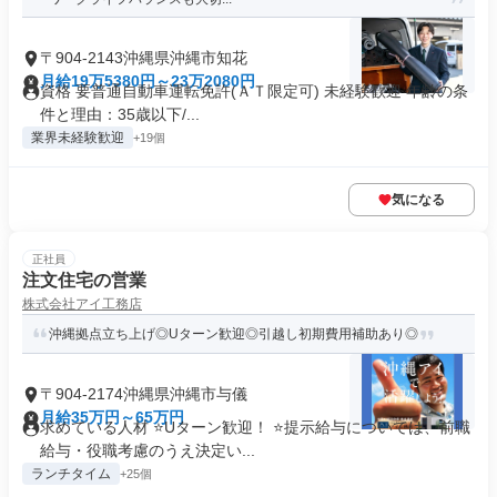
〒904-2143沖縄県沖縄市知花
月給19万5380円～23万2080円
資格 要普通自動車運転免許(ＡＴ限定可) 未経験歓迎 年齢の条
件と理由：35歳以下/...
業界未経験歓迎
+19個
気になる
正社員
注文住宅の営業
株式会社アイ工務店
沖縄拠点立ち上げ◎Uターン歓迎◎引越し初期費用補助あり◎
〒904-2174沖縄県沖縄市与儀
月給35万円～65万円
求めている人材 ⭐Uターン歓迎！ ⭐提示給与については、前職
給与・役職考慮のうえ決定い...
ランチタイム
+25個