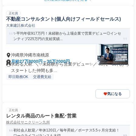
正社員
不動産コンサルタント(個人向けフィールドセールス)
大東建託株式会社
✨平均年収917万円！未経験から上場企業で営業デビュー◎インセ
ンティブ225万円の支給実績...
沖縄県沖縄市南桃原
月給27万8000円～30万2000円
求める人材: ＼✨未経験から営業デビュー✨／ 40代・50代から
スタートした仲間も多...
即日勤務OK
交通費支給
気になる
正社員
レンタル商品のルート集配･営業
株式会社サニクリーン九州
初社会人歓迎／年休120日／毎年昇給／ボーナス5.5ヶ月分支給！
ワークライフバランスも大切...