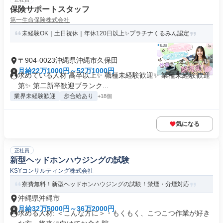
保険サポートスタッフ
第一生命保険株式会社
未経験OK｜土日祝休｜年休120日以上✨プラチナくるみん認定
〒904-0023沖縄県沖縄市久保田
月給22万1000円～52万1000円
求めている人材 高卒以上✨ 職種未経験歓迎✨ 業種未経験歓迎
第✨ 第二新卒歓迎ブランク...
業界未経験歓迎
歩合給あり
+18個
気になる
正社員
新型ヘッドホンハウジングの試験
KSYコンサルティング株式会社
寮費無料！新型ヘッドホンハウジングの試験！禁煙・分煙対応
沖縄県沖縄市
月給32万5000円～36万2000円
求める人材: ＜こんな方に＞・もくもく、こつこつ作業が好き