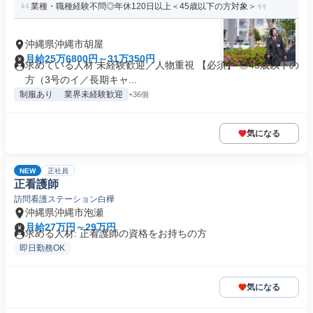
業種・職種経験不問◎年休120日以上＜45歳以下の方対象＞
沖縄県沖縄市胡屋
月給25万6800円～31万350円
求めている人材 未経験歓迎／人物重視 【必須】 ◎45歳以下の
方（3号のイ／長期キャ...
制服あり
業界未経験歓迎
+36個
気になる
NEW
正社員
正看護師
訪問看護ステーション白樺
沖縄県沖縄市泡瀬
月給27万円～29万円
求める人材: 正看護師の資格をお持ちの方
即日勤務OK
気になる