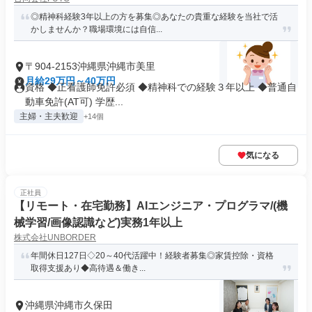
◎精神科経験3年以上の方を募集◎あなたの貴重な経験を当社で活
かしませんか？職場環境には自信...
〒904-2153沖縄県沖縄市美里
月給29万円～40万円
資格 ◆正看護師免許必須 ◆精神科での経験３年以上 ◆普通自
動車免許(AT可) 学歴...
主婦・主夫歓迎
+14個
気になる
正社員
【リモート・在宅勤務】AIエンジニア・プログラマ/(機
械学習/画像認識など)実務1年以上
株式会社UNBORDER
年間休日127日◇20～40代活躍中！経験者募集◎家賃控除・資格
取得支援あり◆高待遇＆働き...
沖縄県沖縄市久保田