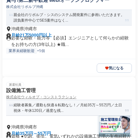
賞与 /第二新卒歓迎 web/オープンプログラマー
株式会社リボルブ沖縄
親会社のリボルブ・シスのシステム開発案件に参画いただきます。
請負案件中心でSES案件はなく...
沖縄県沖縄市
月給21万5000円以上
必要な経験・能力等 【必須】エンジニアとして何らかの経験
をお持ちの方(3年以上) ★職...
業界未経験歓迎
+5個
気になる
派遣社員
設備施工管理
株式会社ウィルオブ・コンストラクション
経験者募集／通勤も快適＆転勤なし！／月給35万～55万円／土日
祝休・年休120日／過度な残...
沖縄県沖縄市
月給35万円～55万円
資格 ●空調、衛生、電気いずれかの設備施工管理の実務経験が