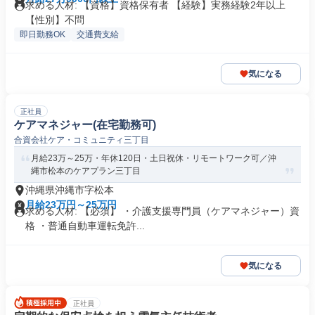
求める人材: 【資格】資格保有者 【経験】実務経験2年以上
【性別】不問
即日勤務OK
交通費支給
気になる
正社員
ケアマネジャー(在宅勤務可)
合資会社ケア・コミュニティ三丁目
月給23万～25万・年休120日・土日祝休・リモートワーク可／沖
縄市松本のケアプラン三丁目
沖縄県沖縄市字松本
月給23万円～25万円
求める人材: 【必須】 ・介護支援専門員（ケアマネジャー）資
格 ・普通自動車運転免許...
気になる
正社員