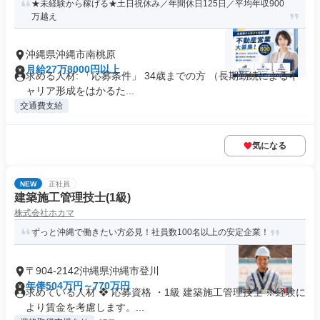
★未経験から稼げる★土日祝休み／年間休日125日／平均年収900
万越え
沖縄県沖縄市南桃原
月給27万8000円以上
求める人材: 「応募条件」 34歳までの方 （長期勤続によるキ
ャリア形成をはかるた...
交通費支給
気になる
NEW
正社員
建築施工管理技士(1級)
株式会社ホカマ
ずっと沖縄で働きたい方必見！社員数100名以上の安定企業！
〒904-2142沖縄県沖縄市登川
年俸504万円～770万円
求めている人材 ❖ 応募資格 ・1級 建築施工管理技士 ※経験に
より賃金を考慮します。...