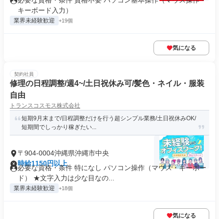
必要な資格・条件 資格不要 パソコン基本操作（マウス操作・
キーボード入力）
業界未経験歓迎
+19個
気になる
契約社員
修理の日程調整/週4~/土日祝休み可/髪色・ネイル・服装
自由
トランスコスモス株式会社
短期9月末まで/日程調整だけを行う超シンプル業務/土日祝休みOK/
短期間でしっかり稼ぎたい...
〒904-0004沖縄県沖縄市中央
時給1150円以上
必要な資格・条件 特になし パソコン操作（マウス・キーボー
ド） ★文字入力は少な目なの...
業界未経験歓迎
+18個
気になる