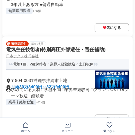
3年以上ある方 ●普通自動車...
無期雇用派遣
+20個
気になる
契約社員
電気主任技術者(特別高圧外部選任・選任補助)
日本テクノ株式会社
電験1種、2種保持者／業界未経験歓迎／土日祝休
〒904-0031沖縄県沖縄市上地
月給30万3400円～32万9400円
求めている人材 □学歴不問 □業界未経験可 □ブランクOK □UIタ
ーン歓迎 □経験者...
業界未経験歓迎
+25個
気になる
ホーム
オファー
気になる