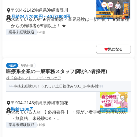
〒904-2142沖縄県沖縄市登川
月給24万7000円～40万2900円
求めている人材 ★営業経験・業界経験は一切不問！ ★異業種
からの転職者が9割以上！ ★...
業界未経験歓迎
+28個
気になる
NEW
契約社員
医療系企業の一般事務スタッフ(障がい者採用)
株式会社ルフト・メディカルケア
事務未経験OK！うれしい土日祝休み/801_2-事務-障
〒904-2143沖縄県沖縄市知花
時給1100円
求めている人材 【 必須要件 】 ・障がい者手帳をお持ちの方
・無資格、未経験OK ・...
業界未経験歓迎
+19個