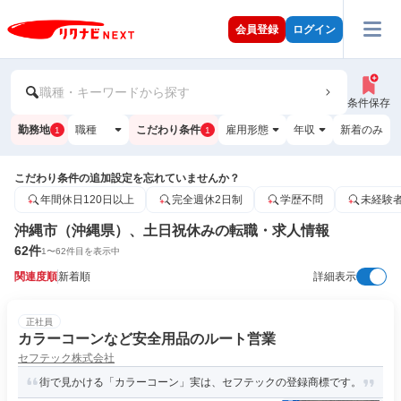
会員登録
ログイン
職種・キーワードから探す
条件保存
勤務地
職種
こだわり条件
雇用形態
年収
新着のみ
1
1
こだわり条件の追加設定を忘れていませんか？
年間休日120日以上
完全週休2日制
学歴不問
未経験
沖縄市（沖縄県）、土日祝休みの転職・求人情報
62
件
1
〜
62
件目を表示中
関連度順
新着順
詳細表示
正社員
カラーコーンなど安全用品のルート営業
セフテック株式会社
街で見かける「カラーコーン」実は、セフテックの登録商標です。