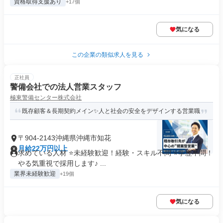
資格取得支援あり
+17個
気になる
この企業の類似求人を見る
正社員
警備会社での法人営業スタッフ
極東警備センター株式会社
既存顧客＆長期契約メイン✨人と社会の安全をデザインする営業職
〒904-2143沖縄県沖縄市知花
月給22万円以上
求めている人材 ⭐未経験歓迎！経験・スキル不問 ⭐学歴不問！
やる気重視で採用します♪ ...
業界未経験歓迎
+19個
気になる