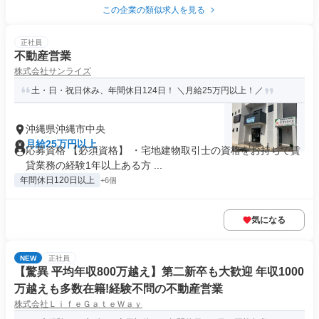
この企業の類似求人を見る
正社員
不動産営業
株式会社サンライズ
土・日・祝日休み、年間休日124日！ ＼月給25万円以上！／
沖縄県沖縄市中央
月給25万円以上
応募資格 【必須資格】 ・宅地建物取引士の資格をお持ちで賃
貸業務の経験1年以上ある方 ...
年間休日120日以上
+6個
気になる
NEW
正社員
【驚異 平均年収800万越え】第二新卒も大歓迎 年収1000
万越えも多数在籍!経験不問の不動産営業
株式会社ＬｉｆｅＧａｔｅＷａｙ