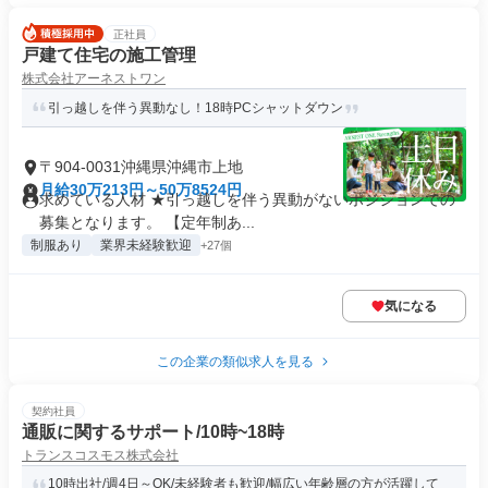
正社員
戸建て住宅の施工管理
株式会社アーネストワン
引っ越しを伴う異動なし！18時PCシャットダウン
〒904-0031沖縄県沖縄市上地
月給30万213円～50万8524円
求めている人材 ★引っ越しを伴う異動がないポジションでの
募集となります。 【定年制あ...
制服あり
業界未経験歓迎
+27個
気になる
この企業の類似求人を見る
契約社員
通販に関するサポート/10時~18時
トランスコスモス株式会社
10時出社/週4日～OK/未経験者も歓迎/幅広い年齢層の方が活躍して