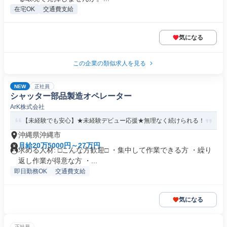
在宅OK
交通費支給
気になる
この企業の類似求人を見る
NEW
正社員
シャッター部品製造オペレーター
ArK株式会社
【未経験でも安心】★未経験デビュー応援★無理なく続けられる！
沖縄県沖縄市
月給20万5000円～27万円
求める人材: □こんな方歓迎□ ・集中して作業できる方 ・繰り
返し作業が得意な方 ・...
即日勤務OK
交通費支給
気になる
正社員