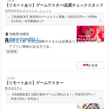
正社員
【リモートあり】ゲームテスター/品質チェックスタッフ
合同会社Ｍａｄｏｎｎａ Ｌｉｌｙ
【未経験OK】発売前のゲームテスト業務／月給30万円〜／年間休
日135日／在宅勤務あり◉
沖縄県沖縄市
月給30万200円以上
求める人材: 特別な経験やスキルは必要ありません！ ゲームや
アプリに興味がある方であ...
在宅OK
気になる
正社員
【リモートあり】ゲームテスター
株式会社Ｒｅ
【未経験歓迎】話題の新作ゲームに関われる！／月給30万円〜／
年休135日／在宅あり