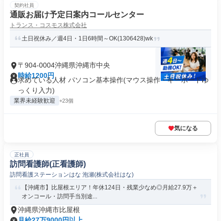
契約社員
通販お届け予定日案内コールセンター
トランス・コスモス株式会社
土日祝休み／週4日・1日6時間～OK(1306428)wk
〒904-0004沖縄県沖縄市中央
時給1200円
求めている人材 パソコン基本操作(マウス操作・キーボードゆ
っくり入力)
業界未経験歓迎
+23個
気になる
正社員
訪問看護師(正看護師)
訪問看護ステーションはな 泡瀬(株式会社はな)
【沖縄市】比屋根エリア！年休124日・残業少なめ◎月給27.9万＋
オンコール・訪問手当別途...
沖縄県沖縄市比屋根
月給27万9000円以上