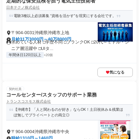
定期的な保安点検を担う電気主任技術者
日本テクノ株式会社
電験3種以上必須募集 “資格を活かす”を現実にする会社です。
〒904-0031沖縄県沖縄市上地
月給31万3000円～40万8000円
求めている人材 □学歴不問 □ブランクOK □20代～ミドル・シ
ニア層活躍中 □UIタ...
年間休日120日以上
+20個
気になる
契約社員
コールセンター/スタッフのサポート業務
トランスコスモス株式会社
【沖縄市】「人と関わるのが好き」ならOK！土日祝休み＆残業ほ
ぼ無しでプライベートとの両立◎
〒904-0004沖縄県沖縄市中央
時給1310円～1460円