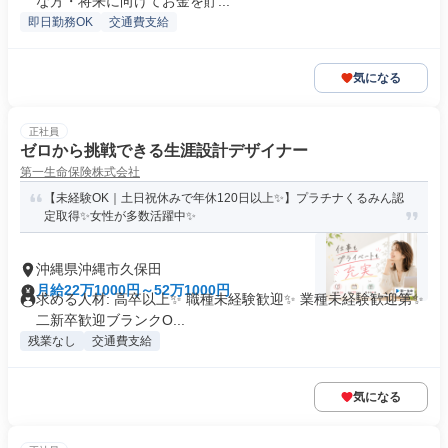
な方・将来に向けてお金を貯...
即日勤務OK
交通費支給
気になる
正社員
ゼロから挑戦できる生涯設計デザイナー
第一生命保険株式会社
【未経験OK｜土日祝休みで年休120日以上✨】プラチナくるみん認
定取得✨女性が多数活躍中✨
沖縄県沖縄市久保田
月給22万1000円～52万1000円
求める人材: 高卒以上✨ 職種未経験歓迎✨ 業種未経験歓迎第✨
二新卒歓迎ブランクO...
残業なし
交通費支給
気になる