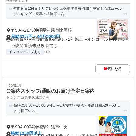
株式会社はな
年間休日124日！リフレッシュ休暇で自分時間も充実！琉球ゴール
デンキングス観戦の福利厚生あ...
〒904-2173沖縄県沖縄市比屋根
月給33万円～44万5000円
応募資格 ●看護師資格経験1～2年以上 ●オンコールを持てる方
※訪問看護未経験者でも...
インセンティブあり
+1個
気になる
契約社員
ご案内スタッフ/通販のお届け予定日案内
トランスコスモス株式会社
高時給/8:50～18:00/週4日～OK/髪型・髪色・服装自由♪20～50代
まで幅広いス...
〒904-0004沖縄県沖縄市中央
時給1250円以上