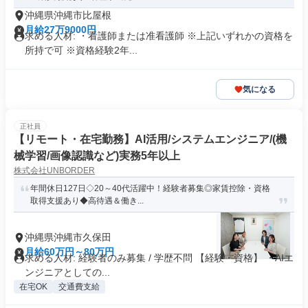
沖縄県沖縄市比屋根
月給27万9000円
求める人材: ・看護師または准看護師 ※上記いずれかの資格を
所持で可 ※資格経験2年...
気になる
正社員
【リモート・在宅勤務】AI活用/システムエンジニア/(機
械学習/画像認識など)実務5年以上
株式会社UNBORDER
年間休日127日◇20～40代活躍中！経験者募集◎家賃控除・資格
取得支援あり◆高待遇＆働き...
沖縄県沖縄市久保田
月給60万円～80万円
求める人材: 経験者のみ募集 / 学歴不問 【経験・資格】 ・AIエ
ンジニアとしての...
在宅OK
交通費支給