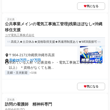
気になる
正社員
公共事業メインの電気工事施工管理|残業ほぼなし×沖縄
移住支援
コザ電気工事株式会社
高収入★土日休み★資格取得支援★再雇用制度あり★WEB面接可
〒904-2171沖縄県沖縄市高原
月給29万円～37万円
求めている人材 ＜応募資格＞ ・電気工事施工管理技士（2級
以上） ＊資格がなくても施...
主婦・主夫歓迎
+32個
気になる
正社員
訪問の看護師 精神科専門
合同会社FUTO