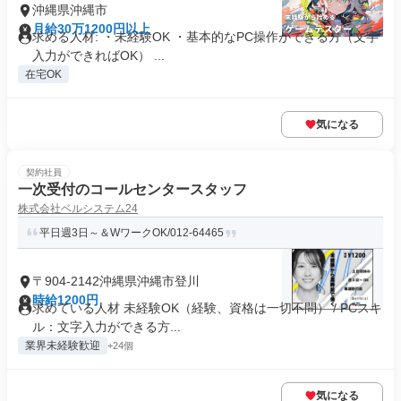
沖縄県沖縄市
月給30万1200円以上
求める人材: ・未経験OK ・基本的なPC操作ができる方（文字
入力ができればOK） ...
在宅OK
気になる
契約社員
一次受付のコールセンタースタッフ
株式会社ベルシステム24
平日週3日～＆WワークOK/012-64465
〒904-2142沖縄県沖縄市登川
時給1200円
求めている人材 未経験OK（経験、資格は一切不問） / PCスキ
ル：文字入力ができる方...
業界未経験歓迎
+24個
気になる