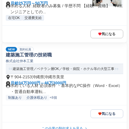
月給25万円～50万円
求める人材: 経験者のみ募集 / 学歴不問 【経験・資格】 ・AIエ
ンジニアとしての...
在宅OK
交通費支給
気になる
NEW
契約社員
建築施工管理の技術職
株式会社仲本工業
建築施工管理／ベテラン層OK／学校・病院・ホテル等の大型工事
〒904-2153沖縄県沖縄市美里
月給34万3000円～46万3000円
求めている人材 必須条件 ・基本的なPC操作（Word・Excel）
・普通自動車運転...
制服あり
介護休暇あり
+8個
気になる
この企業の類似求人を見る