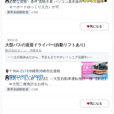
必要な資格・条件 資格不要 パソコン基本操作（マウス操作・
キーボードゆっくり入力）が可...
業界未経験歓迎
+18個
気になる
契約社員
大型バスの送迎ドライバー(自動リフトあり)
株式会社セノン 沖縄支社
✨土日祝休みだから、予定も立てやすい！シニア活躍中♪
〒904-2173沖縄県沖縄市比屋根
時給1100円～1500円
求めている人材 【必須】 ✅大型自動車運転免許一種 【歓迎】
⏩大型二種免許をお持ち...
業界未経験歓迎
+23個
気になる