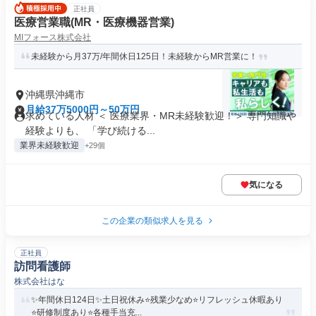
正社員
医療営業職(MR・医療機器営業)
MIフォース株式会社
未経験から月37万/年間休日125日！未経験からMR営業に！
沖縄県沖縄市
月給37万5000円～50万円
求めている人材 ＜ 医療業界・MR未経験歓迎！＞ 専門知識や
経験よりも、 「学び続ける...
業界未経験歓迎
+29個
気になる
この企業の類似求人を見る
正社員
訪問看護師
株式会社はな
✨年間休日124日✨土日祝休み⭐残業少なめ⭐リフレッシュ休暇あり
⭐研修制度あり⭐各種手当充...