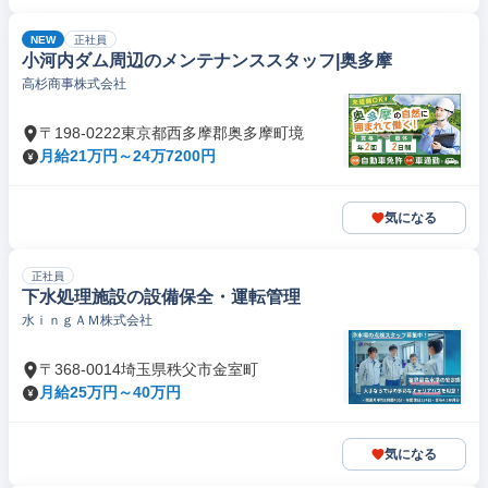
NEW
正社員
小河内ダム周辺のメンテナンススタッフ|奥多摩
高杉商事株式会社
〒198-0222東京都西多摩郡奥多摩町境
月給21万円～24万7200円
気になる
正社員
下水処理施設の設備保全・運転管理
水ｉｎｇＡＭ株式会社
〒368-0014埼玉県秩父市金室町
月給25万円～40万円
気になる