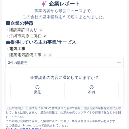
企業レポート
事業内容から最新ニュースまで、
この会社の基本情報をAIで短くまとめました。
🏢企業の特徴
建設業許可あり
1
沖縄市高原に所在
2
💼提供している主力事業/サービス
電気工事
建築電気設備工事
1
3
3
件の情報元
1
会社概要｜コザ電気工事株式会社
2
コザ電気工事株式会社の企業情報｜企業INDEXナビ
企業調査の内容に満足していますか？
3
https://www.jswa.go.jp/nyusatsu/pdf/toroku_pdf/kenchikudenki.pdf
満足
不満
上記の情報は、公開情報に基づいて作成されたものであり、当該企業の現状を完全に反映
しているとは限りません。最新の情報は、企業の公式ウェブサイトや採用情報などを参照
してください。
この回答は定期的に収集した情報に基づいており、将来変更される可能性があります。
この機能は、Indeedによって提供されています。