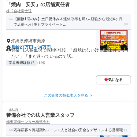
「焼肉 安安」の店舗責任者
株式会社富士達
【面接1回のみ】土日祝休み＆連休取得も可♪未経験から最短4ヶ月
で店長へ♪仕事もプライベート...
沖縄県沖縄市美原
月給27万円～34万円
資格 【人柄重視で採用中◎】 「経験はないけど正社員になり
たい」「まだ迷っているので話...
業界未経験歓迎
+12個
気になる
この企業の類似求人を見る
正社員
警備会社での法人営業スタッフ
極東警備センター株式会社
既存顧客＆長期契約メイン✨人と社会の安全をデザインする営業職