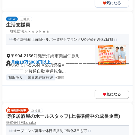
気になる
NEW
正社員
生活支援員
一般社団法人ｋｕｏｋｅａ
要介護福祉士or旧ヘルパー資格✨ブランクOK✨完全週休2日制
〒904-2156沖縄県沖縄市美里仲原町
月給18万5000円以上
求めている人材 ⭐必須資格⭐ ￣￣￣￣￣￣￣￣￣￣￣￣￣￣￣
￣￣￣ ✅普通自動車運転免...
制服あり
業界未経験歓迎
+39個
気になる
正社員
博多居酒屋のホールスタッフ(上場準備中の成長企業)
株式会社FS.shake
オープニング募集✨休日選択制で週休3日も可