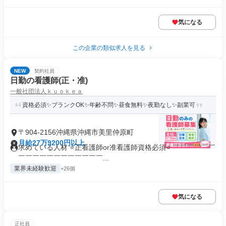
気になる
この企業の類似求人を見る
NEW
契約社員
日勤の看護師(正・准)
一般社団法人ｋｕｏｋｅａ
資格必須✨ブランクOK✨年齢不問✨昼食無料✨夜勤なし✨副業可
〒904-2156沖縄県沖縄市美里仲原町
月給27万9200円以上
求めている人材 ⭐正看護師or准看護師資格必須⭐ ￣￣￣￣￣￣
￣￣￣￣￣￣￣￣￣￣￣￣...
業界未経験歓迎
+26個
気になる
正社員