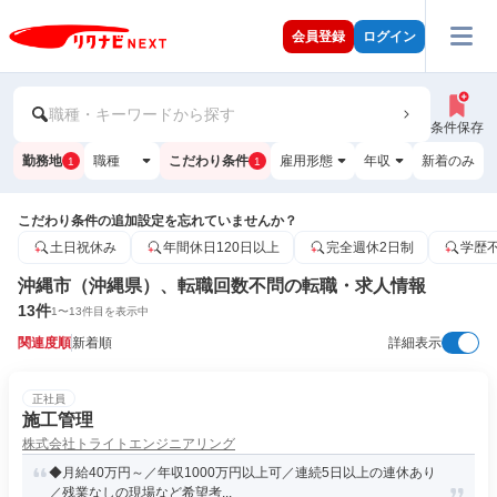
会員登録
ログイン
職種・キーワードから探す
条件保存
勤務地
職種
こだわり条件
雇用形態
年収
新着のみ
1
1
こだわり条件の追加設定を忘れていませんか？
土日祝休み
年間休日120日以上
完全週休2日制
学歴
沖縄市（沖縄県）、転職回数不問の転職・求人情報
13
件
1
〜
13
件目を表示中
関連度順
新着順
詳細表示
正社員
施工管理
株式会社トライトエンジニアリング
◆月給40万円～／年収1000万円以上可／連続5日以上の連休あり
／残業なしの現場など希望考...