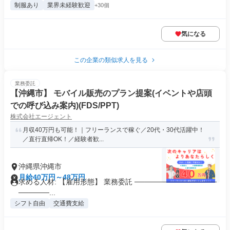
制服あり
業界未経験歓迎
+30個
気になる
この企業の類似求人を見る
業務委託
【沖縄市】 モバイル販売のプラン提案(イベントや店頭
での呼び込み案内)(FDS/PPT)
株式会社エージェント
月収40万円も可能！｜フリーランスで稼ぐ／20代・30代活躍中！
／直行直帰OK！／経験者歓...
沖縄県沖縄市
月給40万円～48万円
求める人材: 【雇用形態】 業務委託 ────────────────
──────...
シフト自由
交通費支給