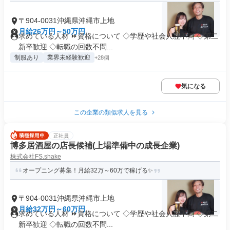
〒904-0031沖縄県沖縄市上地
月給26万円～50万円
求めている人材 ⏩資格について ◇学歴や社会人歴不問 ◇第二
新卒歓迎 ◇転職の回数不問...
制服あり
業界未経験歓迎
+28個
気になる
この企業の類似求人を見る
正社員
博多居酒屋の店長候補(上場準備中の成長企業)
株式会社FS.shake
オープニング募集！月給32万～60万で稼げる✨
〒904-0031沖縄県沖縄市上地
月給32万円～60万円
求めている人材 ⏩資格について ◇学歴や社会人歴不問 ◇第二
新卒歓迎 ◇転職の回数不問...