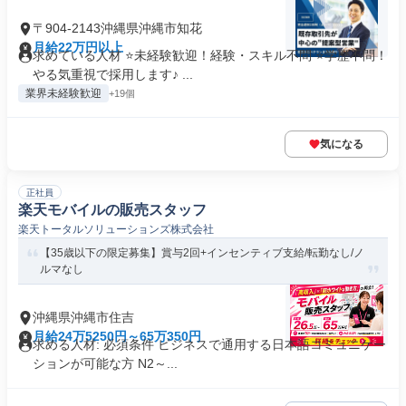
〒904-2143沖縄県沖縄市知花
月給22万円以上
求めている人材 ⭐未経験歓迎！経験・スキル不問 ⭐学歴不問！
やる気重視で採用します♪ ...
業界未経験歓迎
+19個
気になる
正社員
楽天モバイルの販売スタッフ
楽天トータルソリューションズ株式会社
【35歳以下の限定募集】賞与2回+インセンティブ支給/転勤なし/ノ
ルマなし
沖縄県沖縄市住吉
月給24万5250円～65万350円
求める人材: 必須条件 ビジネスで通用する日本語コミュニケー
ションが可能な方 N2～...