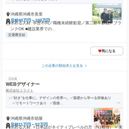
沖縄県沖縄市美里
月給40万円～100万円
求める人材: 学歴不問／職種未経験歓迎／第二新卒歓迎／ブラ
ンクOK ■建設業界での...
交通費支給
気になる
この企業の類似求人を見る
正社員
WEBデザイナー
株式会社ミライト
“好き”を仕事に。デザインの世界へ。✅基礎から学べる研修あり
✅リモートワークあり ✅面接...
沖縄県沖縄市胡屋
月給21万円～52万円
求める人材: ⭐日本語がネイティブレベルの方（N1相当） ⭐ 未