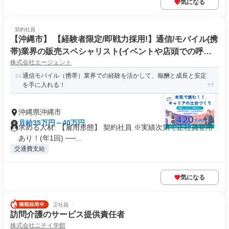
気になる
契約社員
【沖縄市】 【経験者限定/即戦力採用!】通信/モバイル(携
帯)業界の販売スペシャリスト(イベントや店頭での呼び
株式会社エージェント
込み案内)(FDS/PJ)
通信モバイル（携帯）業界での経験を活かして、報酬と成長と安定
を手に入れる！
沖縄県沖縄市
月給35万円～40万円
求める人材: 【雇用形態】 契約社員 ※実績次第で正社員登用
あり！(年1回) ──...
交通費支給
気になる
正社員
訪問介護のサービス提供責任者
株式会社ニチイ学館