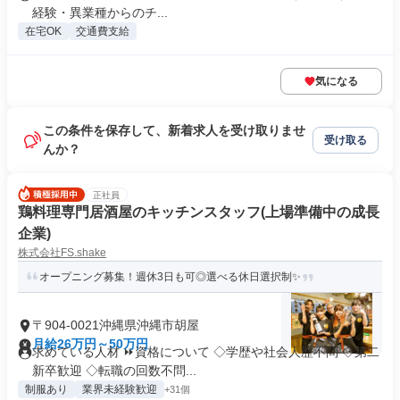
経験・異業種からのチ...
在宅OK
交通費支給
気になる
この条件を保存して、新着求人を受け取りませ
受け取る
んか？
正社員
鶏料理専門居酒屋のキッチンスタッフ(上場準備中の成長
企業)
株式会社FS.shake
オープニング募集！週休3日も可◎選べる休日選択制✨
〒904-0021沖縄県沖縄市胡屋
月給26万円～50万円
求めている人材 ⏩資格について ◇学歴や社会人歴不問 ◇第二
新卒歓迎 ◇転職の回数不問...
制服あり
業界未経験歓迎
+31個