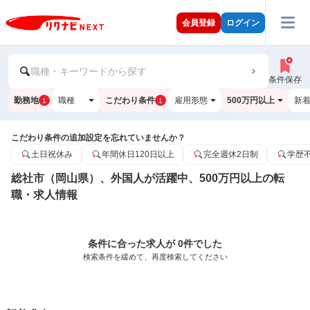
会員登録
ログイン
職種・キーワードから探す
条件保存
勤務地
職種
こだわり条件
雇用形態
500万円以上
新
1
1
こだわり条件の追加設定を忘れていませんか？
土日祝休み
年間休日120日以上
完全週休2日制
学歴
総社市（岡山県）、外国人が活躍中、500万円以上の転
職・求人情報
条件に合った求人が 0件でした
検索条件を緩めて、再度検索してください