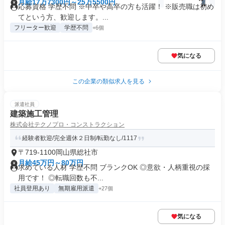
月給17万7300円～25万5500円
応募資格 学歴不問 ※中卒や高卒の方も活躍！ ※販売職は初め
てという方、歓迎します。...
フリーター歓迎
学歴不問
+6個
気になる
この企業の類似求人を見る
派遣社員
建築施工管理
株式会社テクノプロ・コンストラクション
経験者歓迎/完全週休２日制/転勤なし/1117
〒719-1100岡山県総社市
月給45万円～80万円
求めている人材 学歴不問 ブランクOK ◎意欲・人柄重視の採
用です！ ◎転職回数も不...
社員登用あり
無期雇用派遣
+27個
気になる