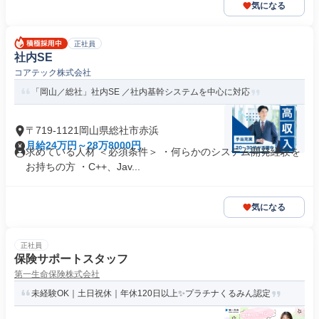
気になる
正社員
社内SE
コアテック株式会社
「岡山／総社」社内SE ／社内基幹システムを中心に対応
〒719-1121岡山県総社市赤浜
月給24万円～28万8000円
求めている人材 ＜必須条件＞ ・何らかのシステム開発経験を
お持ちの方 ・C++、Jav...
気になる
正社員
保険サポートスタッフ
第一生命保険株式会社
未経験OK｜土日祝休｜年休120日以上✨プラチナくるみん認定