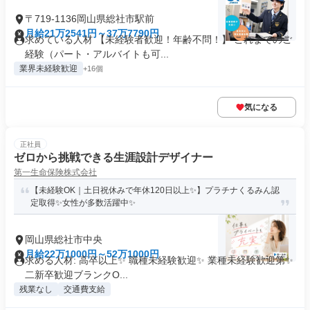
〒719-1136岡山県総社市駅前
月給21万2541円～37万7790円
求めている人材 【未経験者歓迎！年齢不問！】 これまでのご
経験（パート・アルバイトも可...
業界未経験歓迎
+16個
気になる
正社員
ゼロから挑戦できる生涯設計デザイナー
第一生命保険株式会社
【未経験OK｜土日祝休みで年休120日以上✨】プラチナくるみん認
定取得✨女性が多数活躍中✨
岡山県総社市中央
月給22万1000円～52万1000円
求める人材: 高卒以上✨ 職種未経験歓迎✨ 業種未経験歓迎第✨
二新卒歓迎ブランクO...
残業なし
交通費支給