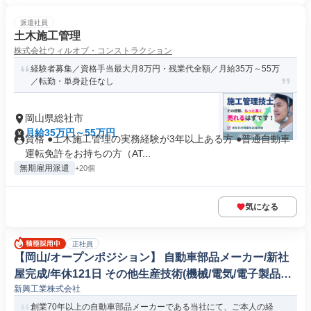
派遣社員
土木施工管理
株式会社ウィルオブ・コンストラクション
経験者募集／資格手当最大月8万円・残業代全額／月給35万～55万
／転勤・単身赴任なし
岡山県総社市
月給35万円～55万円
資格 ●土木施工管理の実務経験が3年以上ある方 ●普通自動車
運転免許をお持ちの方（AT...
無期雇用派遣
+20個
気になる
正社員
【岡山/オープンポジション】 自動車部品メーカー/新社
屋完成/年休121日 その他生産技術(機械/電気/電子製品専
新興工業株式会社
門職)
創業70年以上の自動車部品メーカーである当社にて、ご本人の経