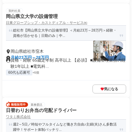
契約社員
岡山県立大学の設備管理
日東グローブシップ・カストディアル・サービス㈱
総社市【岡山県立大学の設備管理】＜月給23万～28万円＞経験・
資格が活かせる｜日勤のみ｜中...
岡山県総社市窪木
月給23万円～28万円
資格・経験 65歳定年制 高卒以上 【必須】 ■設備管理業務の経
験1年以上 ■電気科...
60代も応募可
+6個
気になる
業務委託
日替わりお弁当の宅配ドライバー
ワタミ株式会社
週2～5日／時短やフルタイムなど働き方自由♪主婦(夫)さん多数活
躍中！サポート体制バッチリ...