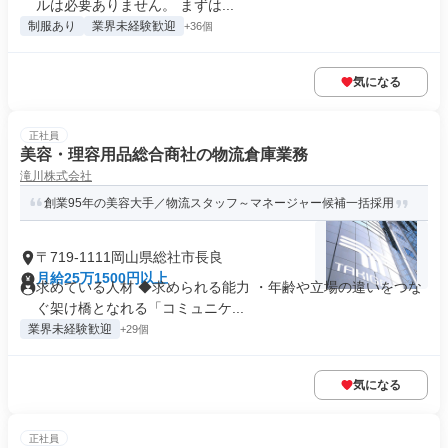
ルは必要ありません。 まずは...
制服あり
業界未経験歓迎
+36個
気になる
正社員
美容・理容用品総合商社の物流倉庫業務
滝川株式会社
創業95年の美容大手／物流スタッフ～マネージャー候補一括採用
〒719-1111岡山県総社市長良
月給25万1500円以上
求めている人材 ◆求められる能力 ・年齢や立場の違いをつな
ぐ架け橋となれる「コミュニケ...
業界未経験歓迎
+29個
気になる
正社員