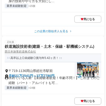
身の技術ややり方を大切にし...
業界未経験歓迎
+15個
気になる
この企業の類似求人を見る
正社員
鉄道施設技術者(建築・土木・保線・駅機械システム)
西日本旅客鉄道株式会社
高卒以上◎未経験◎賞与年5.42ヶ月！
〒719-1136岡山県総社市駅前
月給21万2541円～37万7790円
求めている人材 【未経験者歓迎！年齢不問！】 これまでのご
経験（パート・アルバイトも可...
業界未経験歓迎
+14個
気になる