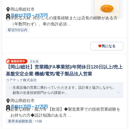
岡山県総社市
月給22万円～25万円
求める人材: 何かしらの接客経験または店長の経験がある方
（年数問わず）、車の免許必須...
駅近5分以内
気になる
正社員
【岡山/総社】営業職(FA事業部)/年間休日120日以上/売上
基盤安定企業 機械/電気/電子製品法人営業
コアテック株式会社
生産設備の営業に携わっていただきます。設計者と協力しながら、
顧客の生産技術部門からの課題や...
岡山県総社市
月給21万円～27万円
必要な経験・能力等 【歓迎】◆製造業界での技術営業経験を
お持ちの方◆設計知識のある方 ...
業界未経験歓迎
+3個