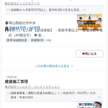
株式会社ナショナルフーズ
未経験から月収35万円以上。賞与年2回で生活も安定。
岡山県総社市中央
月給35万円～50万円
求めている人材 【必須資格】 ・高校卒業以上 ・普通自動車免
許（AT限定可） ❖ 飲...
業界未経験歓迎
車通勤OK
+9個
気になる
この企業の類似求人を見る
派遣社員
建築施工管理
株式会社ウィルオブ・コンストラクション
経験者募集／通勤も快適＆転勤なし！／月給35万～55万円／土日
祝休・年休120日