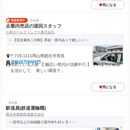
気になる
正社員
企業内売店の巡回スタッフ
心幸ホールディングス株式会社
【完全週休二日制】昇給・賞与ありで嬉しい♪
〒719-1111岡山県総社市長良
月給25万8000円
求めている人材 【 幅広い世代が活躍中◎ 】 これまでの経験
を活かして、 新しい環境で...
気になる
正社員
駅係員(鉄道運輸職)
西日本旅客鉄道株式会社
高卒以上◎未経験◎賞与年5.42ヶ月！