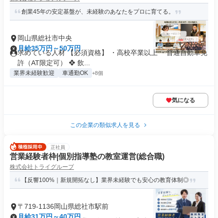
創業45年の安定基盤が、未経験のあなたをプロに育てる。
岡山県総社市中央
月給35万円～50万円
求めている人材 【必須資格】 ・高校卒業以上 ・普通自動車免
許（AT限定可） ❖ 飲...
業界未経験歓迎
車通勤OK
+8個
気になる
この企業の類似求人を見る
正社員
営業経験者枠|個別指導塾の教室運営(総合職)
株式会社トライグループ
【反響100%｜新規開拓なし】業界未経験でも安心の教育体制◎
〒719-1136岡山県総社市駅前
月給31万円～40万円