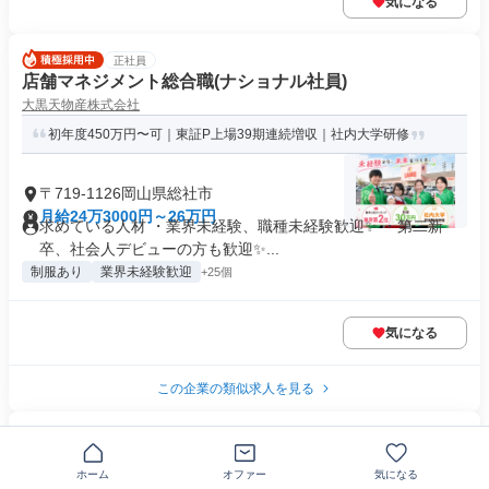
気になる
正社員
店舗マネジメント総合職(ナショナル社員)
大黒天物産株式会社
初年度450万円〜可｜東証P上場39期連続増収｜社内大学研修
〒719-1126岡山県総社市
月給24万3000円～26万円
求めている人材 ・業界未経験、職種未経験歓迎✨ ・第二新
卒、社会人デビューの方も歓迎✨...
制服あり
業界未経験歓迎
+25個
気になる
この企業の類似求人を見る
業務委託
経験を活かせるセラピスト/kls
ホーム
オファー
気になる
株式会社りらく