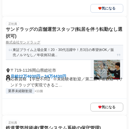
気になる
正社員
サンドラッグの店舗運営スタッフ(転居を伴う転勤なし選
択可)
株式会社サンドラッグ
東証プライム上場企業！20・30代活躍中！月3日の希望休OK／販
売ノルマなし／年収例32歳...
〒719-1126岡山県総社市
月給22万4030円～34万4430円
応募資格 【学歴不問】 ※未経験者歓迎／第二新卒者歓迎 ＼サ
ンドラッグで実現できるこ...
業界未経験歓迎
+11個
気になる
正社員
鉄道電気技術者(電気システム系統の保守管理)