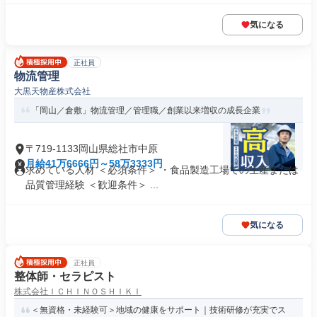
気になる
正社員
物流管理
大黒天物産株式会社
「岡山／倉敷」物流管理／管理職／創業以来増収の成長企業
〒719-1133岡山県総社市中原
月給41万6666円～58万3333円
求めている人材 ＜必須条件＞ ・食品製造工場での生産または
品質管理経験 ＜歓迎条件＞ ...
気になる
正社員
整体師・セラピスト
株式会社ＩＣＨＩＮＯＳＨＩＫＩ
＜無資格・未経験可＞地域の健康をサポート｜技術研修が充実でス