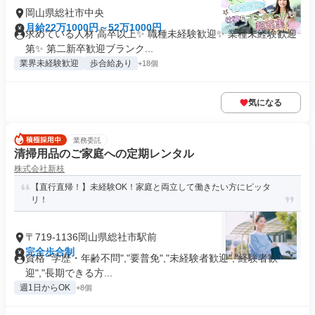
岡山県総社市中央
月給22万1000円～52万1000円
求めている人材 高卒以上✨ 職種未経験歓迎✨ 業種未経験歓迎
第✨ 第二新卒歓迎ブランク...
業界未経験歓迎
歩合給あり
+18個
気になる
業務委託
清掃用品のご家庭への定期レンタル
株式会社新枝
【直行直帰！】未経験OK！家庭と両立して働きたい方にピッタ
リ！
〒719-1136岡山県総社市駅前
完全歩合制
資格 "学歴・年齢不問","要普免","未経験者歓迎","経験者歓
迎","長期できる方...
週1日からOK
+8個