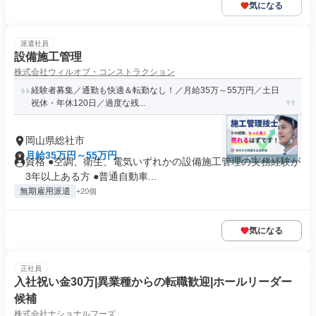
気になる
派遣社員
設備施工管理
株式会社ウィルオブ・コンストラクション
経験者募集／通勤も快適＆転勤なし！／月給35万～55万円／土日
祝休・年休120日／過度な残...
岡山県総社市
月給35万円～55万円
資格 ●空調、衛生、電気いずれかの設備施工管理の実務経験が
3年以上ある方 ●普通自動車...
無期雇用派遣
+20個
気になる
正社員
入社祝い金30万|異業種からの転職歓迎|ホールリーダー
候補
株式会社ナショナルフーズ