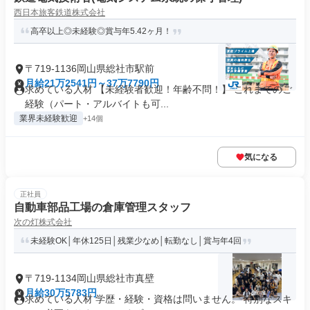
西日本旅客鉄道株式会社
高卒以上◎未経験◎賞与年5.42ヶ月！
〒719-1136岡山県総社市駅前
月給21万2541円～37万7790円
求めている人材 【未経験者歓迎！年齢不問！】 これまでのご
経験（パート・アルバイトも可...
業界未経験歓迎
+14個
気になる
正社員
自動車部品工場の倉庫管理スタッフ
次の灯株式会社
未経験OK│年休125日│残業少なめ│転勤なし│賞与年4回
〒719-1134岡山県総社市真壁
月給30万5783円
求めている人材 学歴・経験・資格は問いません。 特別なスキ