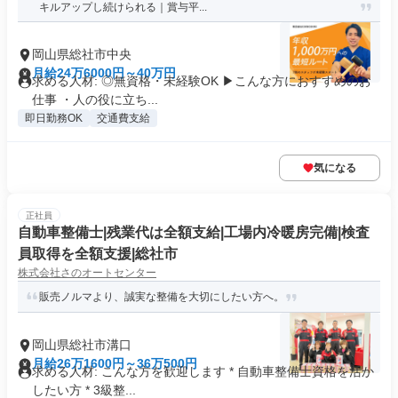
キルアップし続けられる｜賞与平...
岡山県総社市中央
月給24万6000円～40万円
求める人材: ◎無資格・未経験OK ▶︎こんな方におすすめのお
仕事 ・人の役に立ち...
即日勤務OK
交通費支給
気になる
正社員
自動車整備士|残業代は全額支給|工場内冷暖房完備|検査
員取得を全額支援|総社市
株式会社さのオートセンター
販売ノルマより、誠実な整備を大切にしたい方へ。
岡山県総社市溝口
月給26万1600円～36万500円
求める人材: こんな方を歓迎します * 自動車整備士資格を活か
したい方 * 3級整...