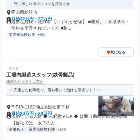
歴に適したポジションを打診させ...
岡山県総社市
月給22万円～27万円
必要な経験・能力等 【いずれか必須】 ■理系、工学系学部・
学科を卒業されている方 ■製...
業界未経験歓迎
+8個
気になる
正社員
工場内製造スタッフ(鉄骨製品)
株式会社大文字工業所
安定した仕事量で、落ち着いて働ける環境です！
〒719-1122岡山県総社市下林
月給20万円～28万円
求めている人材 ◆ 未経験者OK ◆ 普通自動車運転免許必須
【当社では、以下のよ...
制服あり
業界未経験歓迎
+14個