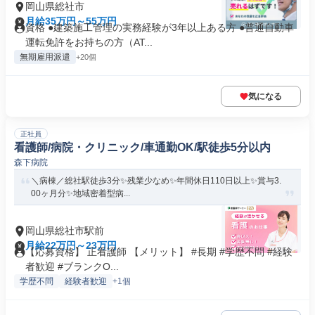
岡山県総社市
月給35万円～55万円
資格 ●建築施工管理の実務経験が3年以上ある方 ●普通自動車
運転免許をお持ちの方（AT...
無期雇用派遣
+20個
気になる
正社員
看護師/病院・クリニック/車通勤OK/駅徒歩5分以内
森下病院
＼病棟／総社駅徒歩3分✨残業少なめ✨年間休日110日以上✨賞与3.
00ヶ月分✨地域密着型病...
岡山県総社市駅前
月給22万円～23万円
【応募資格】 正看護師 【メリット】 #長期 #学歴不問 #経験
者歓迎 #ブランクO...
学歴不問
経験者歓迎
+1個