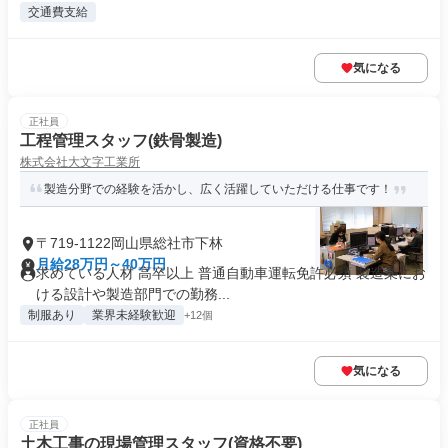
交通費支給
気になる
正社員
工程管理スタッフ(鉄骨製造)
株式会社大文字工業所
製造分野での経験を活かし、広く活躍していただける仕事です！
〒719-1122岡山県総社市下林
月給28万円～40万円
求めている人材 高卒以上 普通自動車運転免許必須 製造業にお
ける設計や製造部門での勤務...
制服あり
業界未経験歓迎
+12個
気になる
正社員
土木工事の現場管理スタッフ(資格不要)