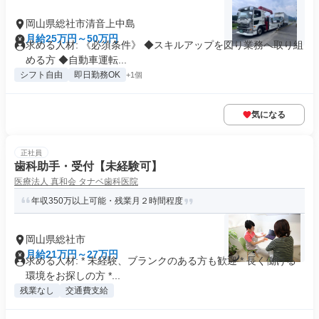
岡山県総社市清音上中島
月給25万円～50万円
求める人材: 《必須条件》 ◆スキルアップを図り業務へ取り組
める方 ◆自動車運転...
シフト自由
即日勤務OK
+1個
気になる
正社員
歯科助手・受付【未経験可】
医療法人 真和会 タナベ歯科医院
年収350万以上可能・残業月２時間程度
岡山県総社市
月給21万円～27万円
求める人材: * 未経験、ブランクのある方も歓迎 * 長く働ける
環境をお探しの方 *...
残業なし
交通費支給