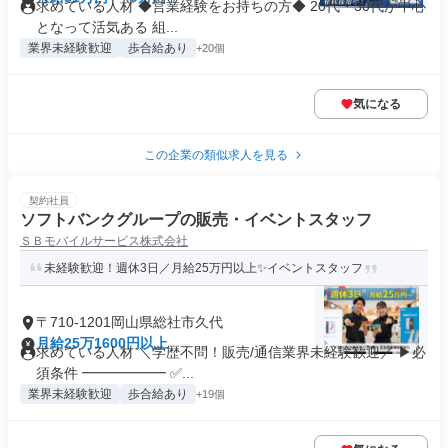
求めている人材 ◆営業経験をお持ちの方◆ 20代・30代が中心
となって活気ある 組...
業界未経験歓迎
歩合給あり
+20個
気になる
この企業の類似求人を見る
契約社員
ソフトバンクグループの販売・イベントスタッフ
ＳＢモバイルサービス株式会社
未経験歓迎！週休3日／月給25万円以上✨イベントスタッフ
〒710-1201岡山県総社市久代
月給25万1600円以上
求めている人材 ＼学歴不問！販売/通信業界未経験歓迎／ ▶必
須条件 ━━━━━━ ✅...
業界未経験歓迎
歩合給あり
+19個