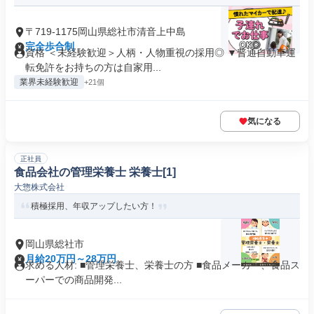
〒719-1175岡山県総社市清音上中島
完全歩合制
資格 ＜未経験歓迎＞人柄・人物重視の採用◎ ▼普通自動車運
転免許をお持ちの方は自家用...
業界未経験歓迎
+21個
気になる
正社員
食品会社の管理栄養士 栄養士[1]
大惣株式会社
積極採用、年収アップしたい方！
岡山県総社市
月給20万円～28万円
求める人材: ■管理栄養士、栄養士の方 ■食品メーカー、食品ス
ーパーでの商品開発...