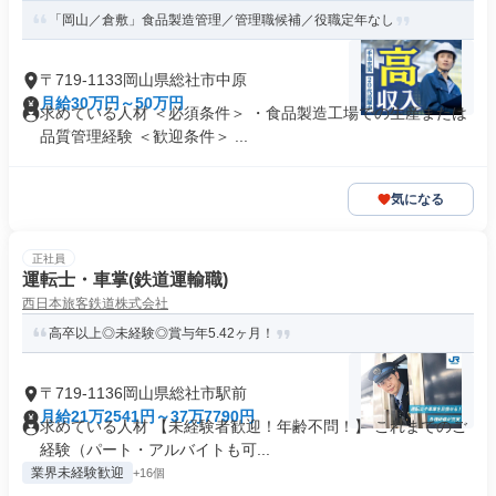
「岡山／倉敷」食品製造管理／管理職候補／役職定年なし
〒719-1133岡山県総社市中原
月給30万円～50万円
求めている人材 ＜必須条件＞ ・食品製造工場での生産または
品質管理経験 ＜歓迎条件＞ ...
気になる
正社員
運転士・車掌(鉄道運輸職)
西日本旅客鉄道株式会社
高卒以上◎未経験◎賞与年5.42ヶ月！
〒719-1136岡山県総社市駅前
月給21万2541円～37万7790円
求めている人材 【未経験者歓迎！年齢不問！】 これまでのご
経験（パート・アルバイトも可...
業界未経験歓迎
+16個