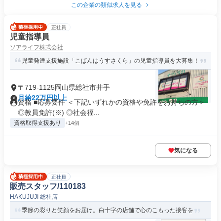
この企業の類似求人を見る
正社員
児童指導員
ソアライフ株式会社
児童発達支援施設「こぱんはうすさくら」の児童指導員を大募集！
〒719-1125岡山県総社市井手
月給22万円以上
資格 ■応募要件 ＜下記いずれかの資格や免許をお持ちの方＞
◎教員免許(※) ◎社会福...
資格取得支援あり
+14個
気になる
正社員
販売スタッフ/110183
HAKUJUJI 総社店
季節の彩りと笑顔をお届け。白十字の店舗で心のこもった接客を