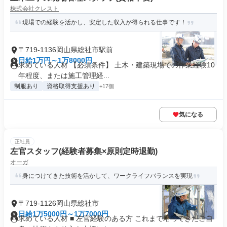
株式会社クレスト
現場での経験を活かし、安定した収入が得られる仕事です！
〒719-1136岡山県総社市駅前
日給1万円～1万8000円
求めている人材 【必須条件】 土木・建築現場での作業経験10
年程度、または施工管理経...
制服あり
資格取得支援あり
+17個
気になる
正社員
左官スタッフ(経験者募集×原則定時退勤)
オーガ
身につけてきた技術を活かして、ワークライフバランスを実現
〒719-1126岡山県総社市
日給1万5000円～1万7000円
求めている人材 ■ 左官経験のある方 これまで培ってきたご自