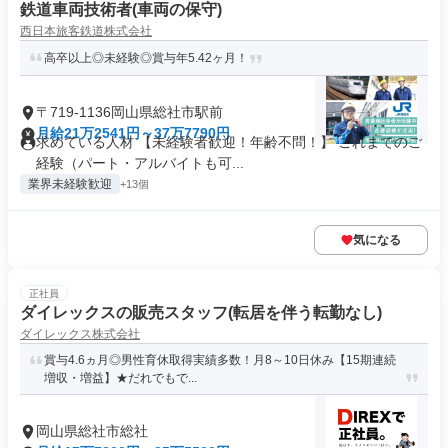
鉄道車両技術者(車両の保守)
西日本旅客鉄道株式会社
高卒以上◎未経験◎賞与年5.42ヶ月！
〒719-1136岡山県総社市駅前
月給21万2541円～37万7790円
求めている人材 【未経験者歓迎！年齢不問！】 これまでのご
経験（パート・アルバイトも可...
業界未経験歓迎
+13個
気になる
正社員
ダイレックスの販売スタッフ(転居を伴う転勤なし)
ダイレックス株式会社
賞与4.6ヵ月◎男性育休取得実績多数！月8～10日休み【15期連続
増収・増益】★だれでもで...
岡山県総社市総社