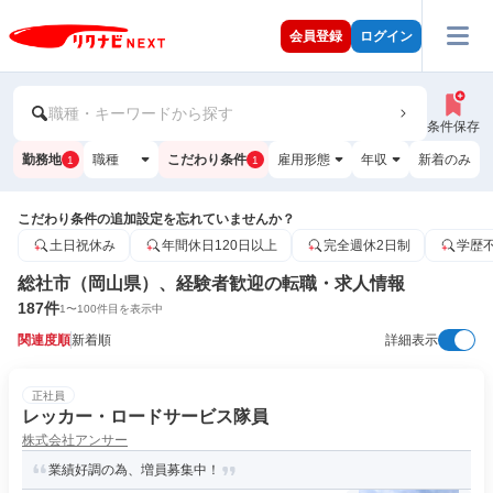
会員登録
ログイン
職種・キーワードから探す
条件保存
勤務地
職種
こだわり条件
雇用形態
年収
新着のみ
1
1
こだわり条件の追加設定を忘れていませんか？
土日祝休み
年間休日120日以上
完全週休2日制
学歴
総社市（岡山県）、経験者歓迎の転職・求人情報
187
件
1
〜
100
件目を表示中
関連度順
新着順
詳細表示
正社員
レッカー・ロードサービス隊員
株式会社アンサー
業績好調の為、増員募集中！