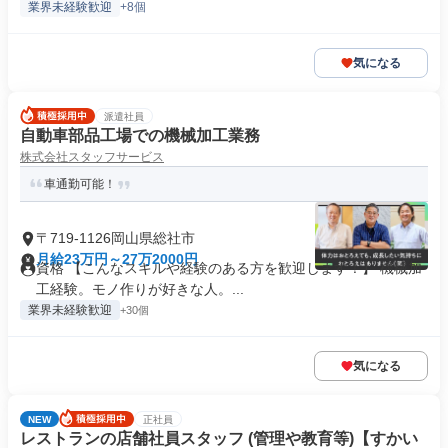
業界未経験歓迎
+8個
気になる
派遣社員
自動車部品工場での機械加工業務
株式会社スタッフサービス
車通勤可能！
〒719-1126岡山県総社市
月給23万円～27万2000円
資格 【こんなスキルや経験のある方を歓迎します！】 機械加
工経験。モノ作りが好きな人。...
業界未経験歓迎
+30個
気になる
NEW
正社員
レストランの店舗社員スタッフ (管理や教育等)【すかい