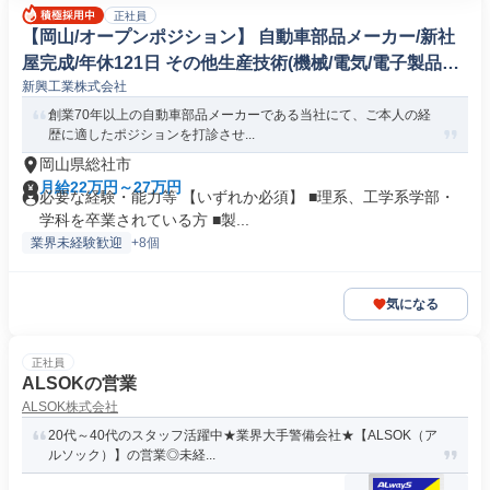
正社員
【岡山/オープンポジション】 自動車部品メーカー/新社
屋完成/年休121日 その他生産技術(機械/電気/電子製品専
新興工業株式会社
門職)
創業70年以上の自動車部品メーカーである当社にて、ご本人の経
歴に適したポジションを打診させ...
岡山県総社市
月給22万円～27万円
必要な経験・能力等 【いずれか必須】 ■理系、工学系学部・
学科を卒業されている方 ■製...
業界未経験歓迎
+8個
気になる
正社員
ALSOKの営業
ALSOK株式会社
20代～40代のスタッフ活躍中★業界大手警備会社★【ALSOK（ア
ルソック）】の営業◎未経...