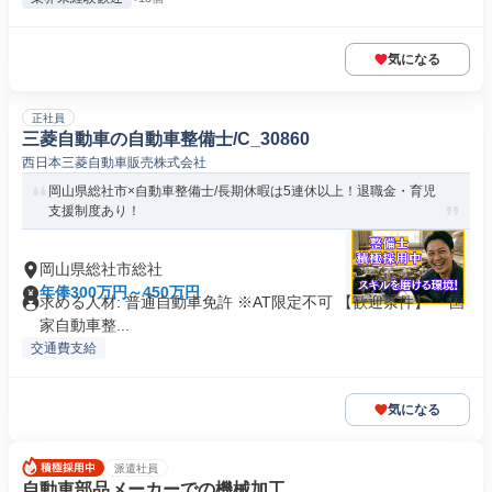
気になる
正社員
三菱自動車の自動車整備士/C_30860
西日本三菱自動車販売株式会社
岡山県総社市×自動車整備士/長期休暇は5連休以上！退職金・育児
支援制度あり！
岡山県総社市総社
年俸300万円～450万円
求める人材: 普通自動車免許 ※AT限定不可 【歓迎条件】 ・国
家自動車整...
交通費支給
気になる
派遣社員
自動車部品メーカーでの機械加工