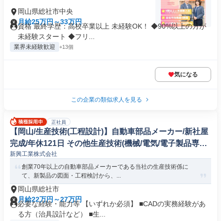
岡山県総社市中央
月給25万円～33万円
資格 最終学歴：高校卒業以上 未経験OK！ ◆90%以上の方が
未経験スタート ◆フリ...
業界未経験歓迎
+13個
気になる
この企業の類似求人を見る
正社員
【岡山/生産技術(工程設計)】自動車部品メーカー/新社屋
完成/年休121日 その他生産技術(機械/電気/電子製品専門
新興工業株式会社
職)
創業70年以上の自動車部品メーカーである当社の生産技術係に
て、新製品の図面・工程検討から、...
岡山県総社市
月給22万円～27万円
必要な経験・能力等 【いずれか必須】 ■CADの実務経験があ
る方（治具設計など） ■生...