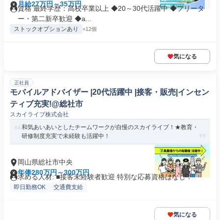
月給27万円～35万円
資格 最終学歴：高校卒業以上 ◆20～30代活躍中 ◆フリータ
ー・第二新卒歓迎 ◆a...
ストックオプションあり
+12個
気になる
正社員
モバイルアドバイザー |20代活躍中 |接客・販売|インセン
ティブ充実!@総社市
スカイライブ株式会社
和気あいあいとしたチームワークが自慢のスカイライブ！★教育・
研修制度充実で未経験も活躍中！
岡山県総社市中央
年俸280万円～300万円
求める人材: ■接客未経験者歓迎 特別な応募資格はなし！
即日勤務OK
交通費支給
気になる