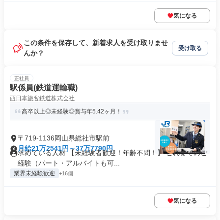
気になる
この条件を保存して、新着求人を受け取りませ
受け取る
んか？
正社員
駅係員(鉄道運輸職)
西日本旅客鉄道株式会社
高卒以上◎未経験◎賞与年5.42ヶ月！
〒719-1136岡山県総社市駅前
月給21万2541円～37万7790円
求めている人材 【未経験者歓迎！年齢不問！】 これまでのご
経験（パート・アルバイトも可...
業界未経験歓迎
+16個
気になる