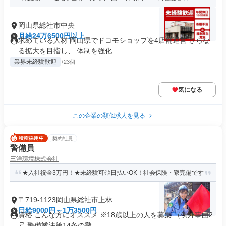
岡山県総社市中央
月給24万6500円以上
求めている人材 岡山県でドコモショップを4店舗運営 さらな
る拡大を目指し、 体制を強化...
業界未経験歓迎
+23個
気になる
この企業の類似求人を見る
契約社員
警備員
三洋環境株式会社
★入社祝金3万円！★未経験可◎日払いOK！社会保険・寮完備です
〒719-1123岡山県総社市上林
日給9000円～1万3500円
資格 こんな方にオススメ ※18歳以上の人を募集 （例外事由2
号 警備業法第14条の警...