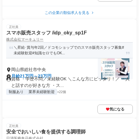
この企業の類似求人を見る
正社員
スマホ販売スタッフ /idp_oky_sp1F
株式会社マーキュリー
＼昇給･賞与年2回／ドコモショップでのスマホ販売スタッフ募集#
未経験歓迎#知識セロでもOK...
岡山県総社市中央
月給21万円～23万円
資格 ・学歴不問／未経験OK ＼こんな方にピッタリ！／ ・人
と話すのが好きな方 ・ス...
制服あり
業界未経験歓迎
+22個
気になる
正社員
安全でおいしい食を提供する調理師
日清医療食品株式会社