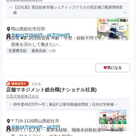
【正社員】受託給食市場シェアトップクラスの安定感◎要調理師資
格
岡山県総社市日羽
月給22万2500円～26万7000円
資格 ■要 調理師資格 年齢・学歴・経験不問です。 未経験でも
資格を活かして働きたい...
交通費支給
服装自由
+1個
気になる
正社員
店舗マネジメント総合職(ナショナル社員)
大黒天物産株式会社
初年度450万円〜可｜東証P上場39期連続増収｜社内大学研修
〒719-1126岡山県総社市
月給24万3000円～26万円
求めている人材 ・業界未経験、職種未経験歓迎✨ ・第二新