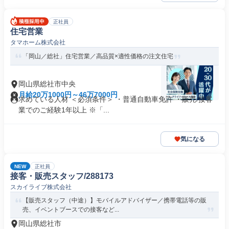
正社員
住宅営業
タマホーム株式会社
「岡山／総社」住宅営業／高品質×適性価格の注文住宅
岡山県総社市中央
月給20万1000円～46万7000円
求めている人材 ＜必須条件＞ ・普通自動車免許 ・販売/接客
業でのご経験1年以上 ※「...
気になる
NEW
正社員
接客・販売スタッフ/288173
スカイライブ株式会社
【販売スタッフ（中途）】モバイルアドバイザー／携帯電話等の販
売、イベントブースでの接客など...
岡山県総社市