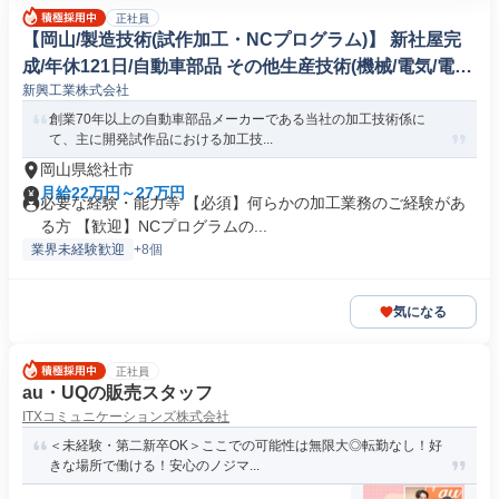
正社員
【岡山/製造技術(試作加工・NCプログラム)】 新社屋完
成/年休121日/自動車部品 その他生産技術(機械/電気/電子
新興工業株式会社
製品専門職)
創業70年以上の自動車部品メーカーである当社の加工技術係に
て、主に開発試作品における加工技...
岡山県総社市
月給22万円～27万円
必要な経験・能力等 【必須】何らかの加工業務のご経験があ
る方 【歓迎】NCプログラムの...
業界未経験歓迎
+8個
気になる
正社員
au・UQの販売スタッフ
ITXコミュニケーションズ株式会社
＜未経験・第二新卒OK＞ここでの可能性は無限大◎転勤なし！好
きな場所で働ける！安心のノジマ...