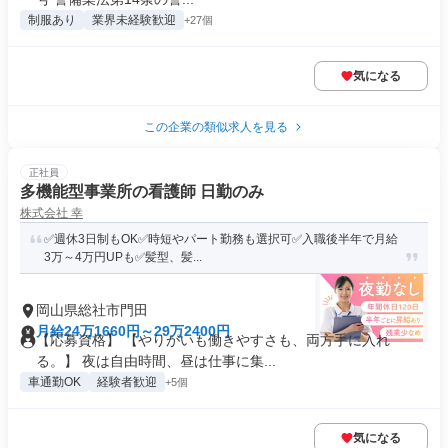
制服あり
業界未経験歓迎
+27個
気になる
この企業の類似求人を見る
正社員
多機能型事業所の看護師 日勤のみ
株式会社 幸
✅週休3日制もOK✅時短やパート勤務も選択可✅入職後半年で月給
3万～4万円UPも✅髪型、髪...
岡山県総社市門田
月給24万1660円～29万2400円
【応募資格】 【やりがいも働きやすさも、両方手に入れ
る。】 夜は自由時間、昼は仕事に集...
車通勤OK
経験者歓迎
+5個
気になる