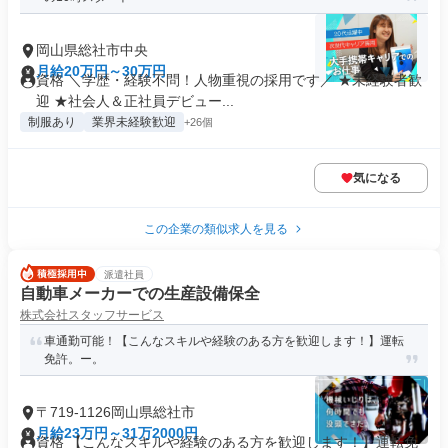
岡山県総社市中央
月給20万円～30万円
資格 ＼学歴・経験不問！人物重視の採用です／ ★未経験者歓
迎 ★社会人＆正社員デビュー...
制服あり
業界未経験歓迎
+26個
気になる
この企業の類似求人を見る
派遣社員
自動車メーカーでの生産設備保全
株式会社スタッフサービス
車通勤可能！【こんなスキルや経験のある方を歓迎します！】運転
免許。ー。
〒719-1126岡山県総社市
月給23万円～31万2000円
資格 【こんなスキルや経験のある方を歓迎します！】運転免