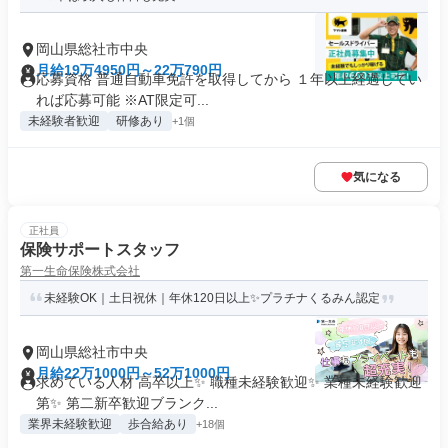
岡山県総社市中央
月給19万4950円～22万790円
応募資格 普通自動車免許を取得してから １年以上経過してい
れば応募可能 ※AT限定可...
未経験者歓迎
研修あり
+1個
気になる
正社員
保険サポートスタッフ
第一生命保険株式会社
未経験OK｜土日祝休｜年休120日以上✨プラチナくるみん認定
岡山県総社市中央
月給22万1000円～52万1000円
求めている人材 高卒以上✨ 職種未経験歓迎✨ 業種未経験歓迎
第✨ 第二新卒歓迎ブランク...
業界未経験歓迎
歩合給あり
+18個