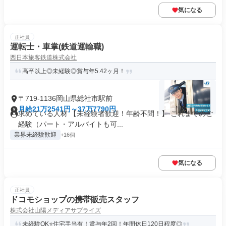
気になる
正社員
運転士・車掌(鉄道運輸職)
西日本旅客鉄道株式会社
高卒以上◎未経験◎賞与年5.42ヶ月！
〒719-1136岡山県総社市駅前
月給21万2541円～37万7790円
求めている人材 【未経験者歓迎！年齢不問！】 これまでのご
経験（パート・アルバイトも可...
業界未経験歓迎
+16個
気になる
正社員
ドコモショップの携帯販売スタッフ
株式会社山陽メディアサプライズ
未経験OK⭐住宅手当有！賞与年2回！年間休日120日程度◎