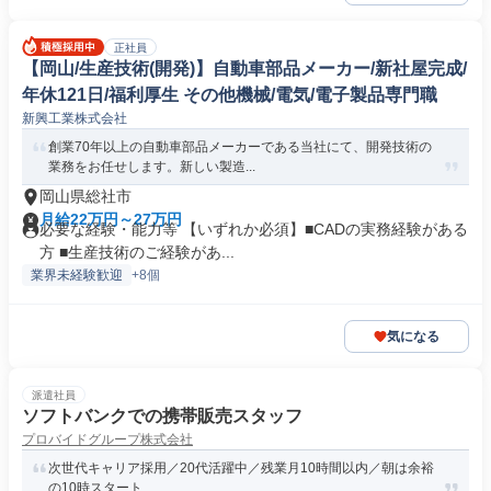
正社員
【岡山/生産技術(開発)】自動車部品メーカー/新社屋完成/
年休121日/福利厚生 その他機械/電気/電子製品専門職
新興工業株式会社
創業70年以上の自動車部品メーカーである当社にて、開発技術の
業務をお任せします。新しい製造...
岡山県総社市
月給22万円～27万円
必要な経験・能力等 【いずれか必須】■CADの実務経験がある
方 ■生産技術のご経験があ...
業界未経験歓迎
+8個
気になる
派遣社員
ソフトバンクでの携帯販売スタッフ
プロバイドグループ株式会社
次世代キャリア採用／20代活躍中／残業月10時間以内／朝は余裕
の10時スタート