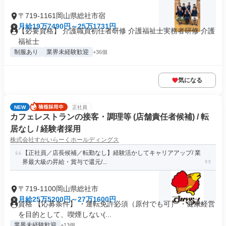
〒719-1161岡山県総社市宿
月給19万7490円～25万1731円
【必要資格】 介護職員初任者研修 介護福祉士実務者研修 介護
福祉士
制服あり
業界未経験歓迎
+36個
気になる
NEW
正社員
カフェレストランの接客・調理等 (店舗責任者候補) / 転
居なし / 経験者採用
株式会社すかいらーくホールディングス
【正社員／店長候補／転勤なし】経験活かしてキャリアアップ/ 業
界最大級の昇給・賞与で還元/...
〒719-1100岡山県総社市
月給25万5200円～27万1600円
資格 【応募条件】 ・運転免許必須（原付でも可） ・健康経営
を目的として、喫煙しない(...
業界未経験歓迎
+13個