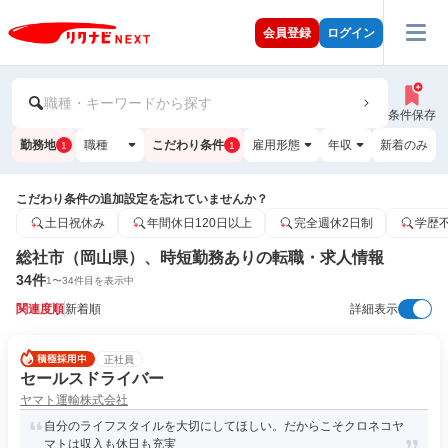
会員登録
ログイン
職種・キーワードから探す
条件保存
勤務地
職種
こだわり条件
雇用形態
年収
新着のみ
1
1
こだわり条件の追加設定を忘れていませんか？
土日祝休み
年間休日120日以上
完全週休2日制
学歴
総社市（岡山県）、時短勤務ありの転職・求人情報
34
件
1
〜
34
件目を表示中
関連度順
新着順
詳細表示
正社員
セールスドライバー
ヤマト運輸株式会社
自分のライフスタイルを大切にしてほしい。だからこそクロネコヤ
マトは収入も休日も充実