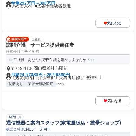
年俸252万円～300万円
求める人材: ■接客未経験者歓迎
気になる
正社員
訪問介護 サービス提供責任者
株式会社ニチイ学館
正社員 あなたの専門知識を活かしませんか？
〒719-1136岡山県総社市駅前
月給24万7880円～26万9380円
【必要資格】 介護福祉士実務者研修 介護福祉士
制服あり
業界未経験歓迎
+35個
気になる
契約社員
通信機器ご案内スタッフ(家電量販店・携帯ショップ)
株式会社HONEST STAFF