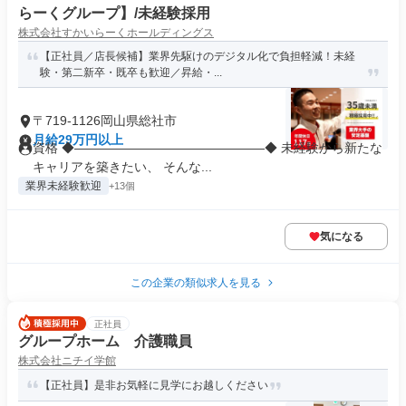
らーくグループ】/未経験採用
株式会社すかいらーくホールディングス
【正社員／店長候補】業界先駆けのデジタル化で負担軽減！未経
験・第二新卒・既卒も歓迎／昇給・...
〒719-1126岡山県総社市
月給29万円以上
資格 ◆―――――――――――――――◆ 未経験から新たな
キャリアを築きたい、 そんな...
業界未経験歓迎
+13個
気になる
この企業の類似求人を見る
正社員
グループホーム 介護職員
株式会社ニチイ学館
【正社員】是非お気軽に見学にお越しください