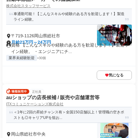
株式会社スタッフサービス
車通勤可能！【こんなスキルや経験のある方を歓迎します！】製造
ライン経験。
〒719-1126岡山県総社市
月給23万円～24万円
資格 【こんなスキルや経験のある方を歓迎します！】製造ラ
イン経験。 ・エンジニアにチ...
業界未経験歓迎
+30個
気になる
正社員
auショップの店長候補 / 販売や店舗運営等
ITXコミュニケーションズ株式会社
＜1年に2回の昇給チャンス有＞全国150店舗以上！管理職の空きポ
ストも◎キャリアUPを狙お...
岡山県総社市中央