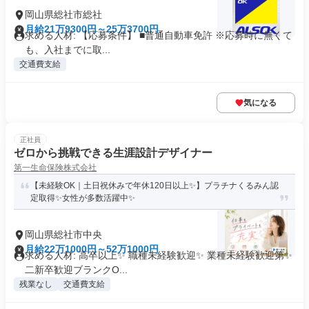
岡山県総社市総社
月給21万9300円～25万3700円
求める人材: 【応募条件】 ■普通自動車免許 ※応募時に無くて
も、入社までに取...
交通費支給
気になる
正社員
ゼロから挑戦できる生涯設計デザイナー
第一生命保険株式会社
【未経験OK｜土日祝休みで年休120日以上✨】プラチナくるみん認
定取得✨女性が多数活躍中✨
岡山県総社市中央
月給22万1000円～52万1000円
求める人材: 高卒以上✨ 職種未経験歓迎✨ 業種未経験歓迎第✨
二新卒歓迎ブランクO...
残業なし
交通費支給