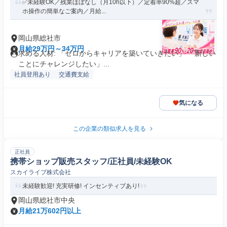
✅未経験OK／残業ほぼなし（月10h以下）／定着率90%超／スマ
ホ操作の簡単なご案内／月給...
岡山県総社市
月給29万円～34万円
求める人材: 「ゼロからキャリアを築いていきたい」 「新しい
ことにチャレンジしたい」...
社員登用あり
交通費支給
気になる
この企業の類似求人を見る
正社員
携帯ショップ販売スタッフ/正社員/未経験OK
スカイライブ株式会社
未経験歓迎! 充実研修! インセンティブあり!
岡山県総社市中央
月給21万602円以上