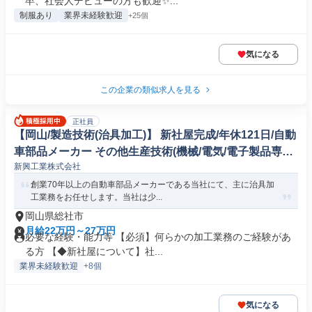
卒、社会人デビューの方も歓迎✨...
制服あり
業界未経験歓迎
+25個
気になる
この企業の類似求人を見る
正社員
【岡山/製造技術(治具加工)】 新社屋完成/年休121日/自動
車部品メーカー その他生産技術(機械/電気/電子製品専門
新興工業株式会社
職)
創業70年以上の自動車部品メーカーである当社にて、主に治具加
工業務をお任せします。当社は少...
岡山県総社市
月給22万円～27万円
必要な経験・能力等 【必須】何らかの加工業務のご経験があ
る方 【◆新社屋について】社...
業界未経験歓迎
+8個
気になる