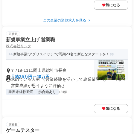
気になる
この企業の類似求人を見る
正社員
新規事業立上げ 営業職
株式会社リンク
新規事業”アグリスイッチ”で同期23名で新たなスタートを！
〒719-1111岡山県総社市長良
月給25万円～40万円
求めている人材 ＼営業経験を活かして農業業界へ／ ・今まで
営業成績が思うように評価さ...
業界未経験歓迎
歩合給あり
+24個
気になる
正社員
ゲームテスター