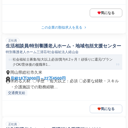
気になる
この企業の類似求人を見る
正社員
生活相談員/特別養護老人ホーム・地域包括支援センター
特別養護老人ホーム三清荘/社会福祉法人経山会
社会福祉士募集/短大以上必須/賞与4.2ヶ月！頑張りに還元/ブラン
クOK/育休後の復職率1...
岡山県総社市久米
月給18万3000円～22万4500円
求める人材: 〇学歴 ・短大以上：必須 〇必要な経験・スキル
・介護施設での勤務経験...
交通費支給
気になる
正社員