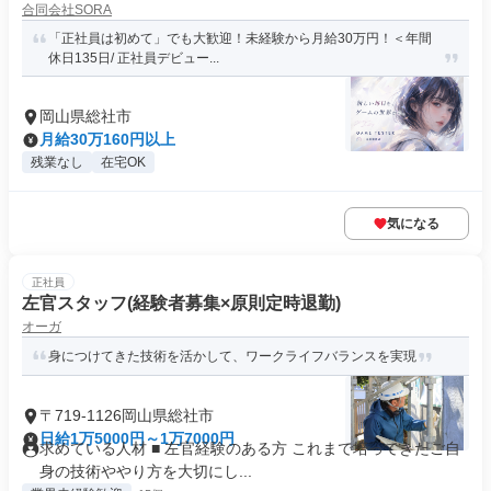
合同会社SORA
「正社員は初めて」でも大歓迎！未経験から月給30万円！＜年間
休日135日/ 正社員デビュー...
岡山県総社市
月給30万160円以上
残業なし
在宅OK
気になる
正社員
左官スタッフ(経験者募集×原則定時退勤)
オーガ
身につけてきた技術を活かして、ワークライフバランスを実現
〒719-1126岡山県総社市
日給1万5000円～1万7000円
求めている人材 ■ 左官経験のある方 これまで培ってきたご自
身の技術ややり方を大切にし...