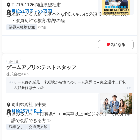
〒719-1126岡山県総社市
月給21万円～35万円
求めている人材 ※基本的なPCスキルは必須 ※大卒以上必須
・教員免許や教育/指導の経...
業界未経験歓迎
+22個
気になる
正社員
ゲームアプリのテストスタッフ
株式会社axes
ゲーム好き必見！未経験から憧れのゲーム業界に★完全週休二日制
＆残業ほぼナシ◎
岡山県総社市中央
月給25万円以上
求める人材: ＜応募条件＞ ■高卒以上 ■ビジネスレベルの日本
語で会話できる方 ✨...
残業なし
交通費支給