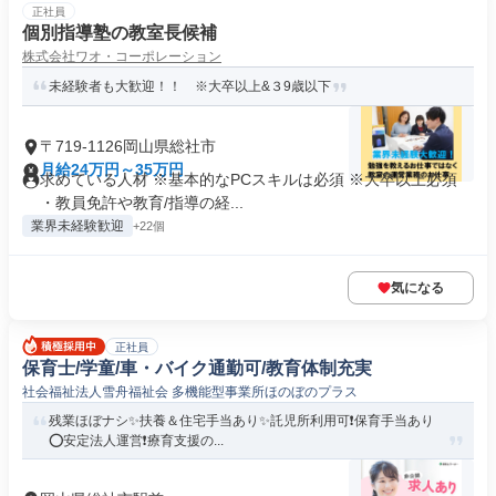
正社員
個別指導塾の教室長候補
株式会社ワオ・コーポレーション
未経験者も大歓迎！！ ※大卒以上&３9歳以下
〒719-1126岡山県総社市
月給24万円～35万円
求めている人材 ※基本的なPCスキルは必須 ※大卒以上必須
・教員免許や教育/指導の経...
業界未経験歓迎
+22個
気になる
正社員
保育士/学童/車・バイク通勤可/教育体制充実
社会福祉法人雪舟福祉会 多機能型事業所ほのぼのプラス
残業ほぼナシ✨扶養＆住宅手当あり✨託児所利用可❗️保育手当あり
⭕安定法人運営❗️療育支援の...