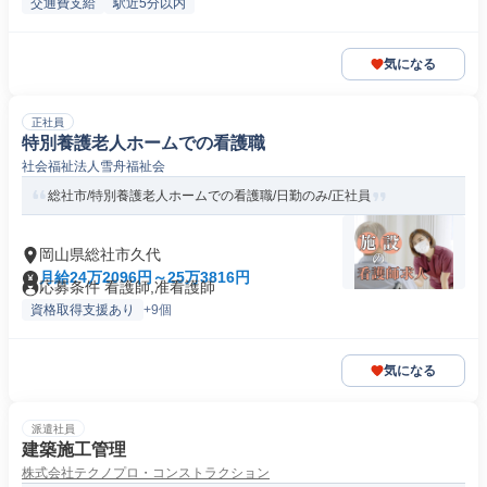
交通費支給
駅近5分以内
気になる
正社員
特別養護老人ホームでの看護職
社会福祉法人雪舟福祉会
総社市/特別養護老人ホームでの看護職/日勤のみ/正社員
岡山県総社市久代
月給24万2096円～25万3816円
応募条件 看護師,准看護師
資格取得支援あり
+9個
気になる
派遣社員
建築施工管理
株式会社テクノプロ・コンストラクション