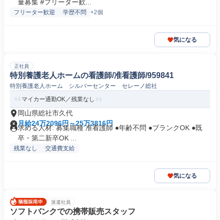
量募集 #フリーター歓...
フリーター歓迎
学歴不問
+2個
気になる
正社員
特別養護老人ホームの看護師/准看護師/959841
特別養護老人ホーム シルバーセンター セレーノ総社
マイカー通勤OK／残業なし
岡山県総社市久代
月給24万2096円～25万3816円
求める人材: 募集職種 准看護師 ●年齢不問 ●ブランクOK ●既
卒・第二新卒OK ...
残業なし
交通費支給
気になる
派遣社員
ソフトバンクでの携帯販売スタッフ