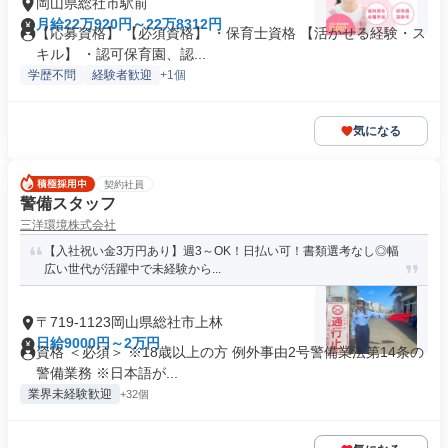
岡山県総社市駅前
月給22万920円～22万8312円
【応募資格】 【必須資格】 ・保育士資格 【活かせる経験・ス
キル】 ・認可保育園、認...
学歴不問
経験者歓迎
+1個
気になる
契約社員
警備スタッフ
三洋環境株式会社
【入社祝い金3万円あり】週3～OK！日払い可！書類選考なし◎幅
広い世代が活躍中で未経験から...
〒719-1123岡山県総社市上林
日給9000円～2万円
資格 ＜必須＞ ※18歳以上の方 例外事由2号警備業法第14条の
警備業務 ※日本語が...
業界未経験歓迎
+32個