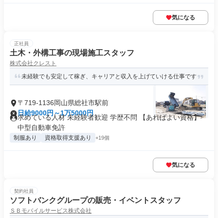
気になる
正社員
土木・外構工事の現場施工スタッフ
株式会社クレスト
未経験でも安定して稼ぎ、キャリアと収入を上げていける仕事です
〒719-1136岡山県総社市駅前
日給9000円～1万5000円
求めている人材 未経験者歓迎 学歴不問 【あればよい資格】
中型自動車免許
制服あり
資格取得支援あり
+19個
気になる
契約社員
ソフトバンクグループの販売・イベントスタッフ
ＳＢモバイルサービス株式会社