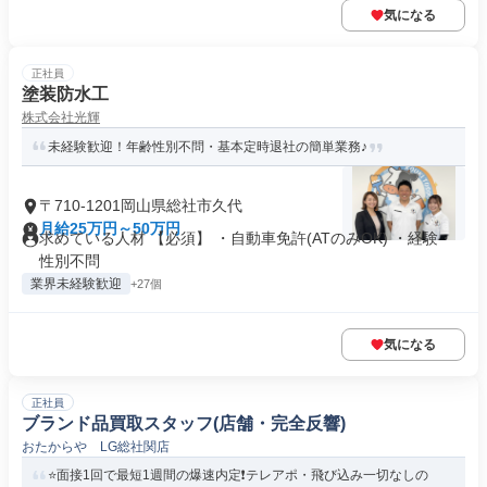
気になる
正社員
塗装防水工
株式会社光輝
未経験歓迎！年齢性別不問・基本定時退社の簡単業務♪
〒710-1201岡山県総社市久代
月給25万円～50万円
求めている人材 【必須】 ・自動車免許(ATのみOK) ・経験・
性別不問
業界未経験歓迎
+27個
気になる
正社員
ブランド品買取スタッフ(店舗・完全反響)
おたからや LG総社関店
⭐️面接1回で最短1週間の爆速内定❗️テレアポ・飛び込み一切なしの