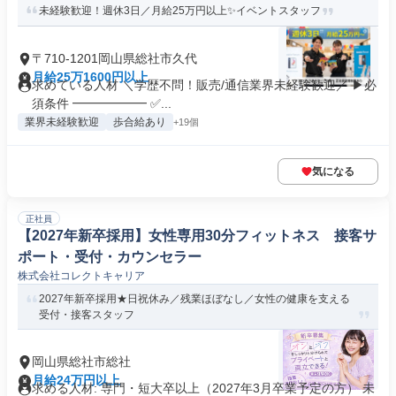
未経験歓迎！週休3日／月給25万円以上✨イベントスタッフ
〒710-1201岡山県総社市久代
月給25万1600円以上
求めている人材 ＼学歴不問！販売/通信業界未経験歓迎／ ▶必
須条件 ━━━━━━ ✅...
業界未経験歓迎
歩合給あり
+19個
気になる
正社員
【2027年新卒採用】女性専用30分フィットネス 接客サ
ポート・受付・カウンセラー
株式会社コレクトキャリア
2027年新卒採用★日祝休み／残業ほぼなし／女性の健康を支える
受付・接客スタッフ
岡山県総社市総社
月給24万円以上
求める人材: 専門・短大卒以上（2027年3月卒業予定の方） 未