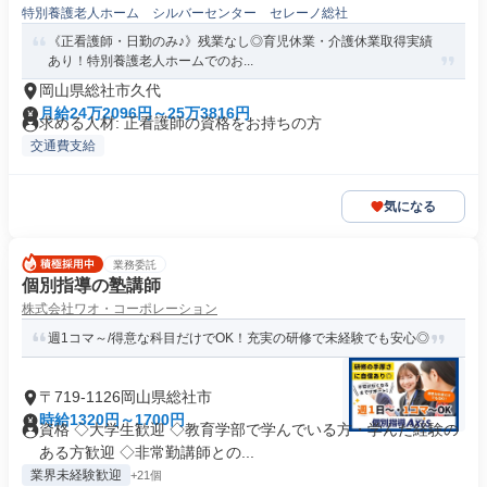
特別養護老人ホーム シルバーセンター セレーノ総社
《正看護師・日勤のみ♪》残業なし◎育児休業・介護休業取得実績
あり！特別養護老人ホームでのお...
岡山県総社市久代
月給24万2096円～25万3816円
求める人材: 正看護師の資格をお持ちの方
交通費支給
気になる
業務委託
個別指導の塾講師
株式会社ワオ・コーポレーション
週1コマ～/得意な科目だけでOK！充実の研修で未経験でも安心◎
〒719-1126岡山県総社市
時給1320円～1700円
資格 ◇大学生歓迎 ◇教育学部で学んでいる方・学んだ経験の
ある方歓迎 ◇非常勤講師との...
業界未経験歓迎
+21個