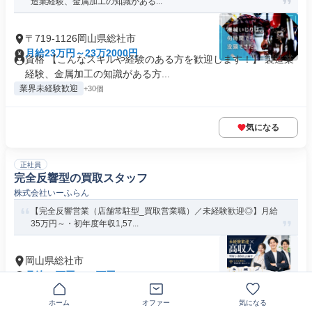
造業経験、金属加工の知識がある...
〒719-1126岡山県総社市
月給23万円～23万2000円
資格 【こんなスキルや経験のある方を歓迎します！】 製造業
経験、金属加工の知識がある方...
業界未経験歓迎
+30個
気になる
正社員
完全反響型の買取スタッフ
株式会社いーふらん
【完全反響営業（店舗常駐型_買取営業職）／未経験歓迎◎】月給
35万円～・初年度年収1,57...
岡山県総社市
月給35万円～45万円
求める人材: ★未経験・第二新卒活躍中／高卒以上★ ※出張業
務希望の場合は自動車免許...
ホーム
オファー
気になる
残業なし
交通費支給