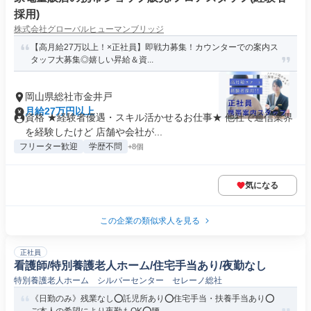
採用)
株式会社グローバルヒューマンブリッジ
【高月給27万以上！×正社員】即戦力募集！カウンターでの案内ス
タッフ大募集◎嬉しい昇給＆資...
岡山県総社市金井戸
月給27万円以上
資格 ★経験者優遇・スキル活かせるお仕事★ 他社で通信業界
を経験したけど 店舗や会社が...
フリーター歓迎
学歴不問
+8個
気になる
この企業の類似求人を見る
正社員
看護師/特別養護老人ホーム/住宅手当あり/夜勤なし
特別養護老人ホーム シルバーセンター セレーノ総社
《日勤のみ》残業なし⭕託児所あり⭕住宅手当・扶養手当あり⭕