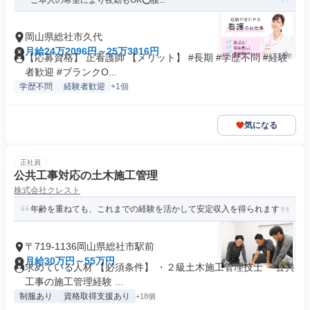
ご本人の希望により夜勤もOK⭕腰...
岡山県総社市久代
月給24万2096円～25万3816円
【応募資格】 正看護師 【メリット】 #長期 #学歴不問 #経験
者歓迎 #ブランクO...
学歴不問
経験者歓迎
+1個
気になる
正社員
公共工事対応の土木施工管理
株式会社クレスト
年齢を重ねても、これまでの経験を活かして安定収入を得られます
〒719-1136岡山県総社市駅前
月給30万円～55万円
求めている人材 【必須条件】 ・２級土木施工管理技士 ・公共
工事の施工管理経験 ...
制服あり
資格取得支援あり
+18個