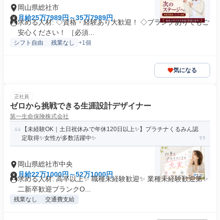
岡山県総社市
月給25万7989円～35万7989円
求める人材: ◇資格・経験あり大歓迎！ ◇ブランクありでもご
安心ください！ ［必須...
シフト自由
残業なし
+1個
気になる
正社員
ゼロから挑戦できる生涯設計デザイナー
第一生命保険株式会社
【未経験OK｜土日祝休みで年休120日以上✨】プラチナくるみん認
定取得✨女性が多数活躍中✨
岡山県総社市中央
月給22万1000円～52万1000円
求める人材: 高卒以上✨ 職種未経験歓迎✨ 業種未経験歓迎第✨
二新卒歓迎ブランクO...
残業なし
交通費支給