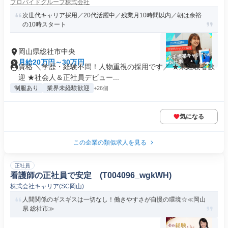
プロバイドグループ株式会社
次世代キャリア採用／20代活躍中／残業月10時間以内／朝は余裕
の10時スタート
岡山県総社市中央
月給20万円～30万円
資格 ＼学歴・経験不問！人物重視の採用です／ ★未経験者歓
迎 ★社会人＆正社員デビュー...
制服あり
業界未経験歓迎
+26個
気になる
この企業の類似求人を見る
正社員
看護師の正社員で安定 (T004096_wgkWH)
株式会社キャリア(SC岡山)
人間関係のギスギスは一切なし！働きやすさが自慢の環境☆≪岡山
県 総社市≫