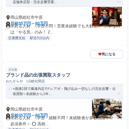
店舗来店型・完全反響営業...
岡山県総社市中原
月給35万円～80万円
求める人材: 《学歴不問！営業未経験でも大歓迎❗️》 大事なの
は「やる気」のみ！ 2...
交通費支給
駅近5分以内
気になる
正社員
ブランド品の出張買取スタッフ
おたからや LG総社関店
⭐️面接1回で爆速内定 ❗️テレアポ・飛び込み一切なしの完全反響・出
張買取✨未経験から1年...
岡山県総社市中原
月給35万円～80万円
求める人材: 《学歴・経験不問！未経験者が多数活躍中❗️》 ＜
必須条件＞ ⭕ 高校...