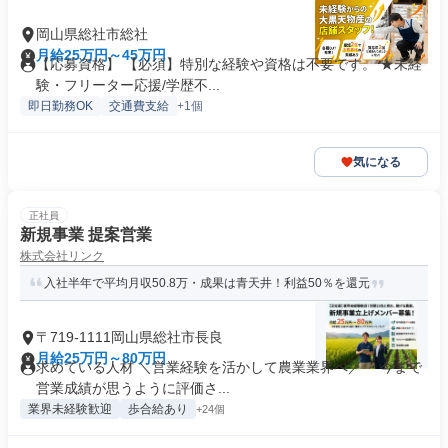
岡山県総社市総社
月給25万円～45万円
【応募資格】 【必須】特別な経験や資格は不要です。 ★未経
験・フリーター応援/学歴不...
即日勤務OK
交通費支給
+1個
気になる
正社員
新規事業 提案営業
株式会社リンク
入社半年で平均月収50.8万・成果は青天井！利益50％を還元
〒719-1111岡山県総社市長良
月給25万円～80万円
求めている人材 ＼営業経験を活かして農業業界へ／ ・今まで
営業成績が思うように評価さ...
業界未経験歓迎
歩合給あり
+24個