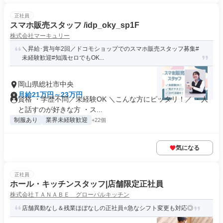
正社員
スマホ販売スタッフ /idp_oky_sp1F
株式会社マーキュリー
＼昇給･賞与年2回／ドコモショップでのスマホ販売スタッフ募集#
未経験歓迎#知識セロでもOK...
岡山県総社市中央
月給21万円～23万円
資格 ・学歴不問／未経験OK ＼こんな方にピッタリ！／ ・人
と話すのが好きな方 ・ス...
制服あり
業界未経験歓迎
+22個
気になる
正社員
ホール・キッチンスタッフ|店舗限定正社員
株式会社ＴＡＮＡＢＥ グローバルキッチン
店舗異動なし＆残業ほぼなしの正社員⭐急なシフト変更も対応◎