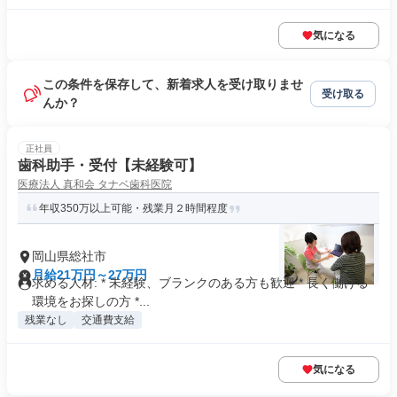
気になる
この条件を保存して、新着求人を受け取りませ
受け取る
んか？
正社員
歯科助手・受付【未経験可】
医療法人 真和会 タナベ歯科医院
年収350万以上可能・残業月２時間程度
岡山県総社市
月給21万円～27万円
求める人材: * 未経験、ブランクのある方も歓迎 * 長く働ける
環境をお探しの方 *...
残業なし
交通費支給
気になる