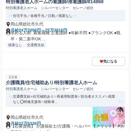
特別養護老人ホームの看護師/准看護師/814868
特別養護老人ホーム シルバーセンター セレーノ総社
住宅手当／各種手当／日勤／残業なし
岡山県総社市久代
月給24万2096円～25万3816円
求める人材: 募集職種 正看護師 ●年齢不問 ●ブランクOK ●既
卒・第二新卒OK ...
残業なし
交通費支給
気になる
正社員
介護職員/住宅補助あり/特別養護老人ホーム
特別養護老人ホーム シルバーセンター セレーノ総社
交通費支給⭐️住宅補助あり✨再雇用制度有✅️担当者オススメ✨残業
なし⭕️研修支援有✨経験者...
岡山県総社市久代
月給22万6336円
【応募資格】 介護福祉士/介護職・ヘルパー 【メリット】 #大