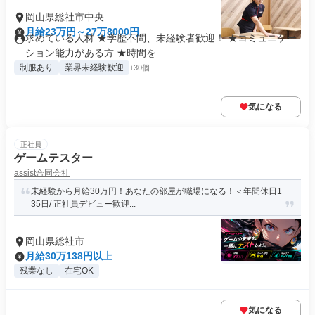
岡山県総社市中央
月給23万円～27万8000円
求めている人材 ★学歴不問、未経験者歓迎！ ★コミュニケー
ション能力がある方 ★時間を...
制服あり
業界未経験歓迎
+30個
気になる
正社員
ゲームテスター
assist合同会社
未経験から月給30万円！あなたの部屋が職場になる！＜年間休日1
35日/ 正社員デビュー歓迎...
岡山県総社市
月給30万138円以上
残業なし
在宅OK
気になる