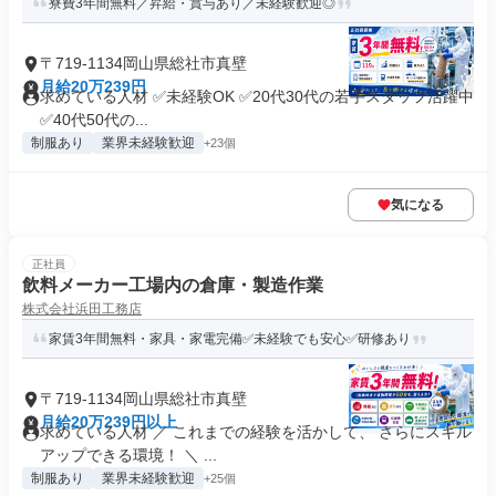
寮費3年間無料／昇給・賞与あり／未経験歓迎◎
〒719-1134岡山県総社市真壁
月給20万239円
求めている人材 ✅️未経験OK ✅️20代30代の若手スタッフ活躍中
✅40代50代の...
制服あり
業界未経験歓迎
+23個
気になる
正社員
飲料メーカー工場内の倉庫・製造作業
株式会社浜田工務店
家賃3年間無料・家具・家電完備✅️未経験でも安心✅️研修あり
〒719-1134岡山県総社市真壁
月給20万239円以上
求めている人材 ／ これまでの経験を活かして、 さらにスキル
アップできる環境！ ＼ ...
制服あり
業界未経験歓迎
+25個