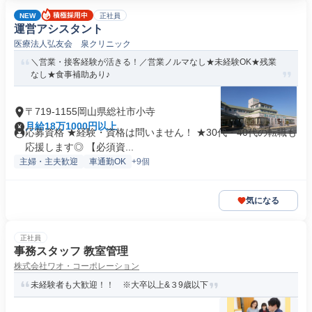
NEW
正社員
運営アシスタント
医療法人弘友会 泉クリニック
＼営業・接客経験が活きる！／営業ノルマなし★未経験OK★残業
なし★食事補助あり♪
〒719-1155岡山県総社市小寺
月給18万1000円以上
応募資格 ★経験・資格は問いません！ ★30代・40代の転職も
応援します◎ 【必須資...
主婦・主夫歓迎
車通勤OK
+9個
気になる
正社員
事務スタッフ 教室管理
株式会社ワオ・コーポレーション
未経験者も大歓迎！！ ※大卒以上&３9歳以下