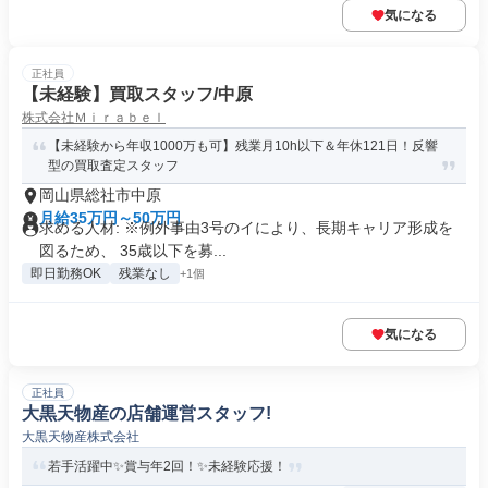
気になる
正社員
【未経験】買取スタッフ/中原
株式会社Ｍｉｒａｂｅｌ
【未経験から年収1000万も可】残業月10h以下＆年休121日！反響
型の買取査定スタッフ
岡山県総社市中原
月給35万円～50万円
求める人材: ※例外事由3号のイにより、長期キャリア形成を
図るため、 35歳以下を募...
即日勤務OK
残業なし
+1個
気になる
正社員
大黒天物産の店舗運営スタッフ!
大黒天物産株式会社
若手活躍中✨賞与年2回！✨未経験応援！