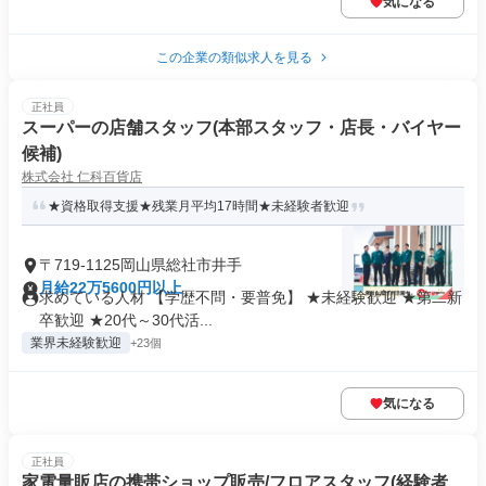
気になる
この企業の類似求人を見る
正社員
スーパーの店舗スタッフ(本部スタッフ・店長・バイヤー
候補)
株式会社 仁科百貨店
★資格取得支援★残業月平均17時間★未経験者歓迎
〒719-1125岡山県総社市井手
月給22万5600円以上
求めている人材 【学歴不問・要普免】 ★未経験歓迎 ★第二新
卒歓迎 ★20代～30代活...
業界未経験歓迎
+23個
気になる
正社員
家電量販店の携帯ショップ販売/フロアスタッフ(経験者