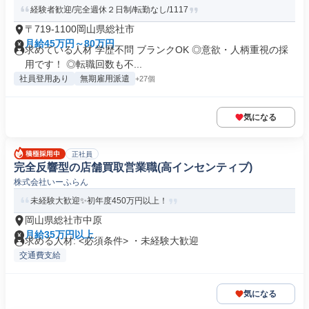
経験者歓迎/完全週休２日制/転勤なし/1117
〒719-1100岡山県総社市
月給45万円～80万円
求めている人材 学歴不問 ブランクOK ◎意欲・人柄重視の採
用です！ ◎転職回数も不...
社員登用あり
無期雇用派遣
+27個
気になる
正社員
完全反響型の店舗買取営業職(高インセンティブ)
株式会社いーふらん
未経験大歓迎✨初年度450万円以上！
岡山県総社市中原
月給35万円以上
求める人材: <必須条件> ・未経験大歓迎
交通費支給
気になる