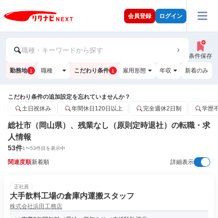
会員登録
ログイン
職種・キーワードから探す
条件保存
勤務地
職種
こだわり条件
雇用形態
年収
新着のみ
1
1
こだわり条件の追加設定を忘れていませんか？
土日祝休み
年間休日120日以上
完全週休2日制
学歴
総社市（岡山県）、残業なし（原則定時退社）の転職・求
人情報
53
件
1
〜
53
件目を表示中
関連度順
新着順
詳細表示
正社員
大手飲料工場の倉庫内運搬スタッフ
株式会社浜田工務店