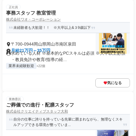
正社員
事務スタッフ 教室管理
株式会社ワオ・コーポレーション
未経験者も大歓迎！！ ※大卒以上&３9歳以下
〒700-0944岡山県岡山市南区泉田
月給21万円～35万円
求めている人材 ※基本的なPCスキルは必須 ※大卒以上必須
・教員免許や教育/指導の経...
業界未経験歓迎
+22個
気になる
業務委託
ご葬儀での進行・配膳スタッフ
株式会社クリエイティブスタッフ大和
自分の仕事に誇りを持っている先輩に囲まれながら、無理なくスキ
ルアップできる環境が整っていま...