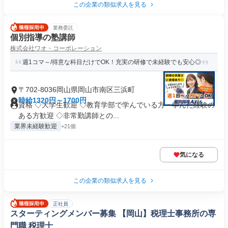
この企業の類似求人を見る
業務委託
個別指導の塾講師
株式会社ワオ・コーポレーション
週1コマ～/得意な科目だけでOK！充実の研修で未経験でも安心◎
〒702-8036岡山県岡山市南区三浜町
時給1320円～1700円
資格 ◇大学生歓迎 ◇教育学部で学んでいる方・学んだ経験の
ある方歓迎 ◇非常勤講師との...
業界未経験歓迎
+21個
気になる
この企業の類似求人を見る
正社員
スターティングメンバー募集 【岡山】税理士事務所の専
門職 税理士