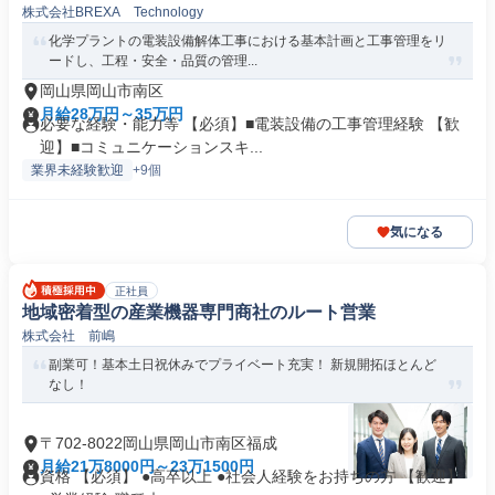
株式会社BREXA Technology
化学プラントの電装設備解体工事における基本計画と工事管理をリ
ードし、工程・安全・品質の管理...
岡山県岡山市南区
月給28万円～35万円
必要な経験・能力等 【必須】■電装設備の工事管理経験 【歓
迎】■コミュニケーションスキ...
業界未経験歓迎
+9個
気になる
正社員
地域密着型の産業機器専門商社のルート営業
株式会社 前嶋
副業可！基本土日祝休みでプライベート充実！ 新規開拓ほとんど
なし！
〒702-8022岡山県岡山市南区福成
月給21万8000円～23万1500円
資格 【必須】 ●高卒以上 ●社会人経験をお持ちの方 【歓迎】