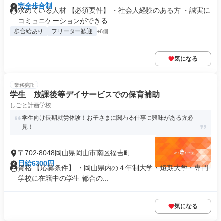
完全歩合制
求めている人材 【必須要件】 ・社会人経験のある方 ・誠実に
コミュニケーションができる...
歩合給あり
フリーター歓迎
+6個
気になる
業務委託
学生 放課後等デイサービスでの保育補助
しごと計画学校
学生向け長期就労体験！お子さまに関わる仕事に興味がある方必
見！
〒702-8048岡山県岡山市南区福吉町
日給6300円
資格 【応募条件】 ・岡山県内の４年制大学・短期大学・専門
学校に在籍中の学生 都合の...
気になる