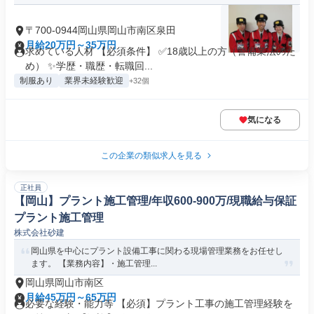
〒700-0944岡山県岡山市南区泉田
月給20万円～35万円
求めている人材 【必須条件】 ✅18歳以上の方（警備業法のた
め） ✨学歴・職歴・転職回...
制服あり
業界未経験歓迎
+32個
気になる
この企業の類似求人を見る
正社員
【岡山】プラント施工管理/年収600-900万/現職給与保証
プラント施工管理
株式会社砂建
岡山県を中心にプラント設備工事に関わる現場管理業務をお任せし
ます。 【業務内容】・施工管理...
岡山県岡山市南区
月給45万円～65万円
必要な経験・能力等 【必須】プラント工事の施工管理経験を