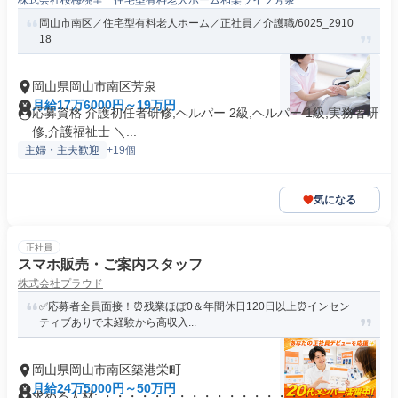
株式会社桜梅桃里 住宅型有料老人ホーム和楽ライフ芳泉
岡山市南区／住宅型有料老人ホーム／正社員／介護職/6025_2910
18
岡山県岡山市南区芳泉
月給17万6000円～19万円
応募資格 介護初任者研修,ヘルパー 2級,ヘルパー 1級,実務者研
修,介護福祉士 ＼...
主婦・主夫歓迎
+19個
気になる
正社員
スマホ販売・ご案内スタッフ
株式会社プラウド
✅応募者全員面接！⏰残業ほぼ0＆年間休日120日以上⏰インセン
ティブありで未経験から高収入...
岡山県岡山市南区築港栄町
月給24万5000円～50万円
求める人材: ・・・・・・・・・・・・・・・・・・・・・ ⭐