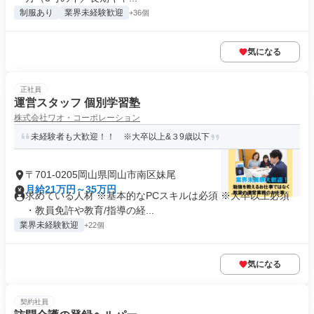
制服あり
業界未経験歓迎
+36個
気になる
正社員
運営スタッフ 個別学習塾
株式会社ワオ・コーポレーション
未経験者も大歓迎！！ ※大卒以上&３9歳以下
〒701-0205岡山県岡山市南区妹尾
月給21万円～35万円
求めている人材 ※基本的なPCスキルは必須 ※大卒以上必須
・教員免許や教育/指導の経...
業界未経験歓迎
+22個
気になる
契約社員