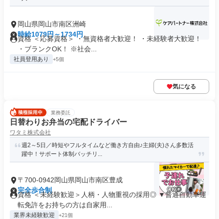
岡山県岡山市南区洲崎
時給1079円～1734円
資格 ＜応募資格＞ ・無資格者大歓迎！ ・未経験者大歓迎！
・ブランクOK！ ※社会...
社員登用あり
+5個
気になる
業務委託
日替わりお弁当の宅配ドライバー
ワタミ株式会社
週2～5日／時短やフルタイムなど働き方自由♪主婦(夫)さん多数活
躍中！サポート体制バッチリ...
〒700-0942岡山県岡山市南区豊成
完全歩合制
資格 ＜未経験歓迎＞人柄・人物重視の採用◎ ▼普通自動車運
転免許をお持ちの方は自家用...
業界未経験歓迎
+21個