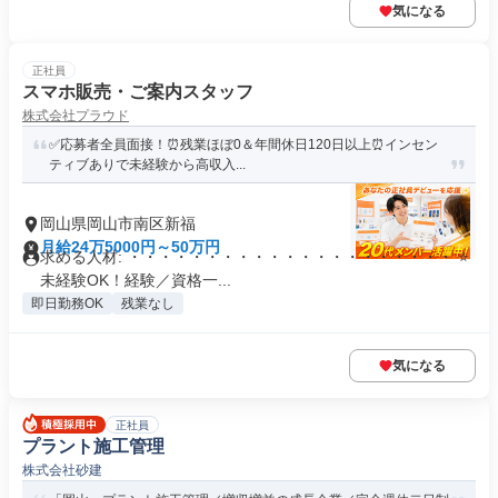
気になる
正社員
スマホ販売・ご案内スタッフ
株式会社プラウド
✅応募者全員面接！⏰残業ほぼ0＆年間休日120日以上⏰インセン
ティブありで未経験から高収入...
岡山県岡山市南区新福
月給24万5000円～50万円
求める人材: ・・・・・・・・・・・・・・・・・・・・・ ⭐
未経験OK！経験／資格一...
即日勤務OK
残業なし
気になる
正社員
プラント施工管理
株式会社砂建