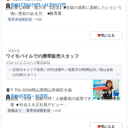
月給27万6279円～41万6577円
必要な経験・能力等 【必須】■生徒の成長に貢献したいという
強い意欲のある方。 ■教育業...
業界未経験歓迎
+5個
気になる
派遣社員
ワイモバイルでの携帯販売スタッフ
プロバイドグループ株式会社
次世代キャリア採用／20代活躍中／残業月10時間以内／朝は余裕
の10時スタート
〒701-0204岡山県岡山市南区大福
月給20万円～30万円
資格 ＼学歴・経験不問！人物重視の採用です／ ★未経験者歓
迎 ★社会人＆正社員デビュー...
制服あり
業界未経験歓迎
+26個
気になる