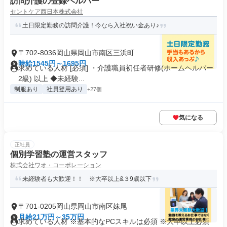
訪問介護の登録ヘルパー
セントケア西日本株式会社
土日限定勤務の訪問介護！今なら入社祝い金あり♪
〒702-8036岡山県岡山市南区三浜町
時給1545円～1695円
求めている人材 [必須] ・介護職員初任者研修(ホームヘルパー
2級) 以上 ◆未経験...
制服あり
社員登用あり
+27個
気になる
正社員
個別学習塾の運営スタッフ
株式会社ワオ・コーポレーション
未経験者も大歓迎！！ ※大卒以上&３9歳以下
〒701-0205岡山県岡山市南区妹尾
月給21万円～35万円
求めている人材 ※基本的なPCスキルは必須 ※大卒以上必須