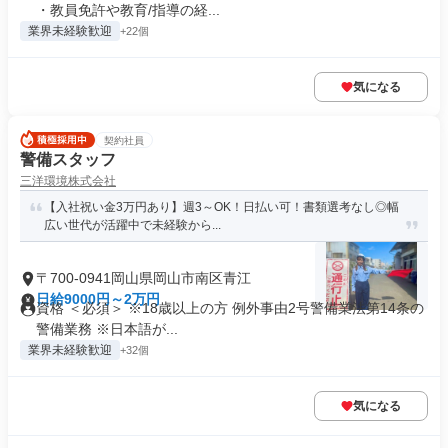
・教員免許や教育/指導の経...
業界未経験歓迎
+22個
気になる
契約社員
警備スタッフ
三洋環境株式会社
【入社祝い金3万円あり】週3～OK！日払い可！書類選考なし◎幅
広い世代が活躍中で未経験から...
〒700-0941岡山県岡山市南区青江
日給9000円～2万円
資格 ＜必須＞ ※18歳以上の方 例外事由2号警備業法第14条の
警備業務 ※日本語が...
業界未経験歓迎
+32個
気になる