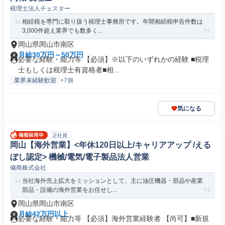
税理士法人チェスター
相続税を専門に取り扱う税理士事務所です。年間相続税申告件数は
3,000件超え業界でも数多く...
岡山県岡山市南区
月給30万円～50万円
必要な経験・能力等 【必須】※以下のいずれかの経験 ■税理
士もしくは税理士有資格者■相...
業界未経験歓迎
+7個
気になる
正社員
岡山【海外営業】<年休120日以上/キャリアアップ /える
ぼし認定> 機械/電気/電子製品法人営業
備商株式会社
当社海外売上拡大をミッションとして、主に油圧機器・部品や産業
部品・設備の海外営業をお任せし...
岡山県岡山市南区
月給42万円以上
必要な経験・能力等 【必須】海外営業経験者 【尚可】■新規