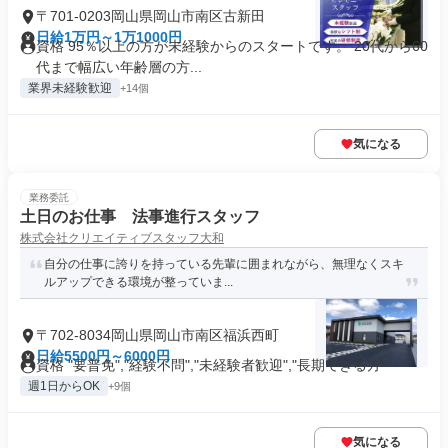
〒701-0203岡山県岡山市南区古新田
日給1万円～1万1000円
資格 95％以上の方が未経験からのスタートです。 20代から60
代まで幅広い年齢層の方...
業界未経験歓迎
+14個
気になる
業務委託
土日のお仕事 法事進行スタッフ
株式会社クリエイティブスタッフ大和
自分の仕事に誇りを持っている先輩に囲まれながら、無理なくスキ
ルアップできる環境が整っていま...
〒702-8034岡山県岡山市南区福浜西町
日給5500円～6000円
資格 "要普免","経験不問","未経験者歓迎","長期できる方"
週1日からOK
+9個
気になる