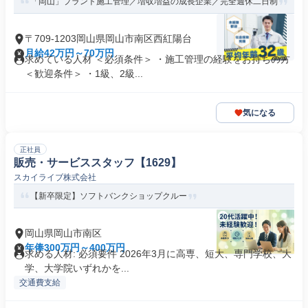
「岡山」プラント施工管理／増収増益の成長企業／完全週休二日制
〒709-1203岡山県岡山市南区西紅陽台
月給42万円～70万円
求めている人材 ＜必須条件＞ ・施工管理の経験をお持ちの方
＜歓迎条件＞ ・1級、2級...
気になる
正社員
販売・サービススタッフ【1629】
スカイライブ株式会社
【新卒限定】ソフトバンクショップクルー
岡山県岡山市南区
年俸300万円～400万円
求める人材: 必須要件 2026年3月に高専、短大、専門学校、大
学、大学院いずれかを...
交通費支給