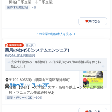
開拓(日系企業・非日系企業)...
業界未経験歓迎
+7個
気になる
この企業の類似求人を見る
正社員
薬局の社内SE(システムエンジニア)
株式会社富永調剤薬局
完全土日祝休み・年間休日120日残業少なめ(月6時間)転居を伴う転
勤はなし！
〒702-8055岡山県岡山市南区築港緑町
月給25万9000円～42万円
資格 【必須】 ●大学院、大学・高校卒以上 ●システム開発経
験・マニュアル作成経験があ...
副業・WワークOK
+10個
気になる