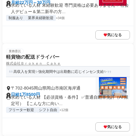
月給22万円～30万円
求めている人材 未経験歓迎 専門資格は必要ありません ✅社会
人デビュー＆第二新卒の方...
制服あり
業界未経験歓迎
+34個
気になる
業務委託
軽貨物の配送ドライバー
株式会社Ｂｒｏｋｅｎ Ｃａｋｅ
高収入を実現✨強化期間中は出勤数に応じインセン支給✨
〒702-8045岡山県岡山市南区海岸通
日給1万8500円
求めている人材 【必須資格・条件】 ✅普通自動車免許（AT限
定可） 【こんな方に向い...
フリーター歓迎
シフト自由
+12個
気になる