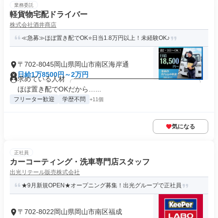
業務委託
軽貨物宅配ドライバー
株式会社酒井商店
≪急募≫ほぼ置き配でOK⭐日当1.8万円以上！未経験OK♪
〒702-8045岡山県岡山市南区海岸通
日給1万8500円～2万円
求めている人材 ╭━━━━━━━━━━━━━━━━━━╮
ほぼ置き配でOKだから…...
フリーター歓迎
学歴不問
+11個
気になる
正社員
カーコーティング・洗車専門店スタッフ
出光リテール販売株式会社
★9月新規OPEN★オープニング募集！出光グループで正社員
〒702-8022岡山県岡山市南区福成