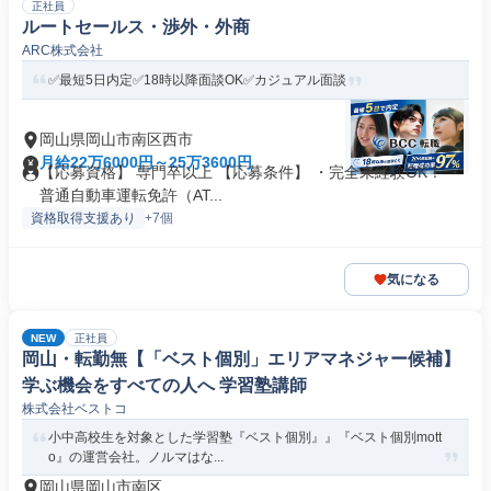
正社員
ルートセールス・渉外・外商
ARC株式会社
✅最短5日内定✅18時以降面談OK✅カジュアル面談
岡山県岡山市南区西市
月給22万6000円～25万3600円
【応募資格】 専門卒以上 【応募条件】 ・完全未経験OK！ ・
普通自動車運転免許（AT...
資格取得支援あり
+7個
気になる
NEW
正社員
岡山・転勤無【「ベスト個別」エリアマネジャー候補】
学ぶ機会をすべての人へ 学習塾講師
株式会社ベストコ
小中高校生を対象とした学習塾『ベスト個別』』『ベスト個別mott
o』の運営会社。ノルマはな...
岡山県岡山市南区