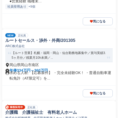
●営業経験 職種未...
社員登用あり
+9個
気になる
NEW
正社員
ルートセールス・渉外・外商/201305
ARC株式会社
【ルート営業】札幌・福岡・岡山・仙台勤務地募集中／賞与実績3.
5ヶ月分／残業月10h未満／...
岡山県岡山市南区
年俸334万円～360万円
求める人材: 【応募条件】 ・完全未経験OK！ ・普通自動車運
転免許（AT限定可）を...
気になる
正社員
介護職 介護福祉士 有料老人ホーム