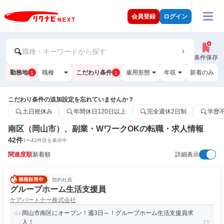
会員登録
ログイン
職種・キーワードから探す
条件保存
勤務地
職種
こだわり条件
雇用形態
年収
新着のみ
1
1
こだわり条件の追加設定を忘れていませんか？
土日祝休み
年間休日120日以上
完全週休2日制
学歴
南区（岡山市）、副業・WワークOKの転職・求人情報
42
件
1
〜
42
件目を表示中
関連度順
新着順
詳細表示
契約社員
グループホーム生活支援員
ケアパートナー株式会社
岡山市南区にオープン！週3日～！グループホーム生活支援員求
人！