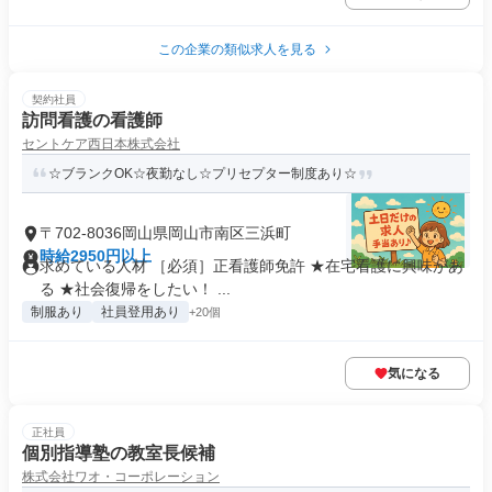
この企業の類似求人を見る
契約社員
訪問看護の看護師
セントケア西日本株式会社
☆ブランクOK☆夜勤なし☆プリセプター制度あり☆
〒702-8036岡山県岡山市南区三浜町
時給2950円以上
求めている人材 ［必須］正看護師免許 ★在宅看護に興味があ
る ★社会復帰をしたい！ ...
制服あり
社員登用あり
+20個
気になる
正社員
個別指導塾の教室長候補
株式会社ワオ・コーポレーション