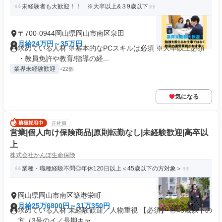
未経験者も大歓迎！！ ※大卒以上&３9歳以下
〒700-0944岡山県岡山市南区泉田
月給24万円～35万円
求めている人材 ※基本的なPCスキルは必須 ※大卒以上必須
・教員免許や教育/指導の経...
業界未経験歓迎
+22個
気になる
正社員
営業|個人向け保険商品|原則転勤なし|未経験歓迎|高卒以
上
株式会社かんぽ生命保険
業種・職種経験不問◎年休120日以上＜45歳以下の方対象＞
岡山県岡山市南区築港栄町
月給25万6800円～31万350円
求めている人材 未経験歓迎／人物重視 【必須】 ◎45歳以下の
方（3号のイ／長期キャ...