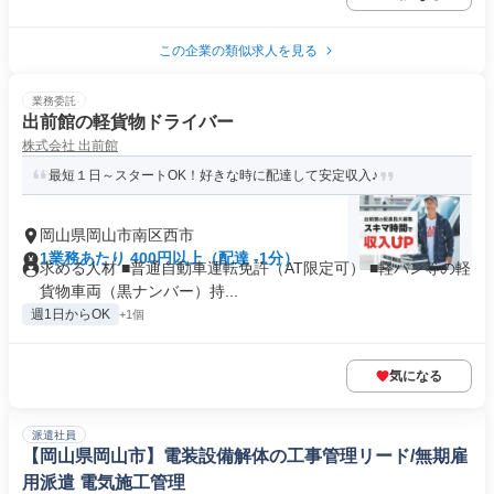
この企業の類似求人を見る
業務委託
出前館の軽貨物ドライバー
株式会社 出前館
最短１日～スタートOK！好きな時に配達して安定収入♪
岡山県岡山市南区西市
1業務あたり 400円以上（配達 -1分）
求める人材 ■普通自動車運転免許（AT限定可） ■軽バン等の軽
貨物車両（黒ナンバー）持...
週1日からOK
+1個
気になる
派遣社員
【岡山県岡山市】電装設備解体の工事管理リード/無期雇
用派遣 電気施工管理