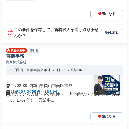
気になる
この条件を保存して、新着求人を受け取りませ
受け取る
んか？
正社員
営業事務
備商株式会社
「岡山」営業事務／年休120日～／未経験OK
〒702-8022岡山県岡山市南区福成
月給20万2000円～35万円
求めている人材 ＜必須条件＞ ・基本的なパソコン操作（Wor
d、Excel等）、営業事...
気になる