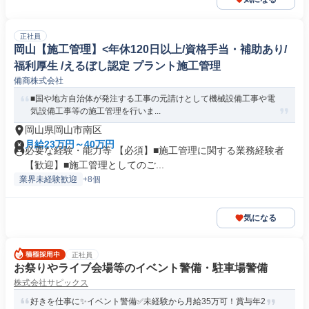
正社員
岡山【施工管理】<年休120日以上/資格手当・補助あり/
福利厚生 /えるぼし認定 プラント施工管理
備商株式会社
■国や地方自治体が発注する工事の元請けとして機械設備工事や電
気設備工事等の施工管理を行いま...
岡山県岡山市南区
月給23万円～40万円
必要な経験・能力等 【必須】■施工管理に関する業務経験者
【歓迎】■施工管理としてのご...
業界未経験歓迎
+8個
気になる
正社員
お祭りやライブ会場等のイベント警備・駐車場警備
株式会社サピックス
好きを仕事に✨イベント警備✅未経験から月給35万可！賞与年2