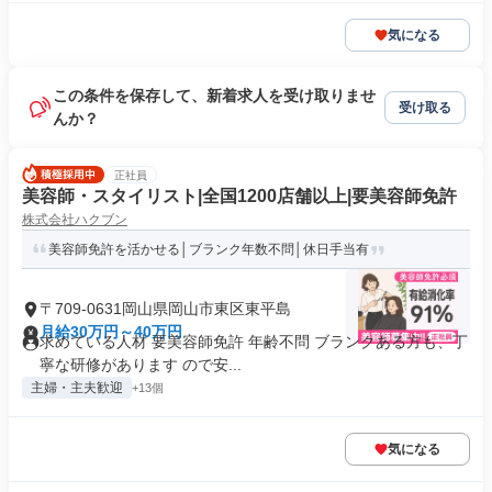
気になる
この条件を保存して、新着求人を受け取りませ
受け取る
んか？
正社員
美容師・スタイリスト|全国1200店舗以上|要美容師免許
株式会社ハクブン
美容師免許を活かせる│ブランク年数不問│休日手当有
〒709-0631岡山県岡山市東区東平島
月給30万円～40万円
求めている人材 要美容師免許 年齢不問 ブランクある方も、丁
寧な研修があります ので安...
主婦・主夫歓迎
+13個
気になる