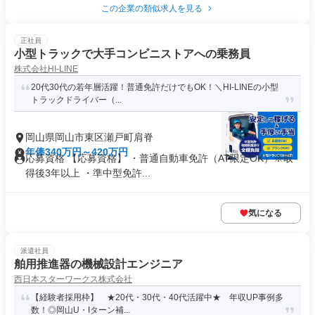
この企業の類似求人を見る
正社員
小型トラックで大手コンビニストアへの乗務員
株式会社HI-LINE
20代30代の若年層活躍！普通免許だけでもOK！＼HI-LINEの小型
トラックドライバー（...
岡山県岡山市東区瀬戸町肩脊
年俸340万円～420万円
応募資格 【応募資格】 ・普通自動車免許（AT限定OK）※取
得後3年以上 ・準中型免許...
気になる
派遣社員
舶用推進器の機械設計エンジニア
西日本スターワークス株式会社
【経験者採用枠】 ★20代・30代・40代活躍中★ 年収UP事例多
数！◎岡山U・Iターン補...