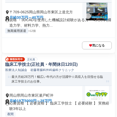
〒709-0625岡山県岡山市東区上道北方
月給30万円～40万円
資格 ・3DCADを使用した機械設計経験がある方 ・4大力学(構
造力学、材料力学、熱力...
無期雇用派遣
+12個
気になる
正社員
臨床工学技士(正社員・年間休日120日)
医療法人知誠会 岩藤胃腸科外科歯科クリニック
最大月給28万円！幅広い年代の方が活躍中☆高収入を目指せる臨
床工学技士のお仕事。
岡山県岡山市東区瀬戸町沖
月給19万5000円～28万円
応募資格 【 必要資格 】 臨床工学技士 【 必要経験 】 実務経
験3年以上
夜間