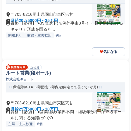
〒703-8216岡山県岡山市東区宍甘
月給20万5000円～25万円
資格 【必須】 ●39歳以下(※例外事由3号イ・ 長期勤続による
キャリア形成を図るた...
制服あり
主婦・主夫歓迎
+9個
気になる
正社員
ルート営業(段ボール)
株式会社キョードー
職場見学ＯＫ→即面接→即内定(内定まで長くて1か月)
〒703-8216岡山県岡山市東区宍甘
月給25万5000円～30万円
資格 【必須】 ●営業経験(業界不問・経験年数不問) ※段ボー
ルに関する知識は0でO...
主婦・主夫歓迎
+8個