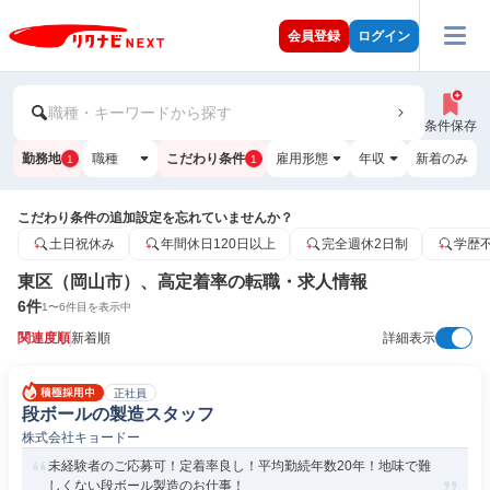
会員登録
ログイン
職種・キーワードから探す
条件保存
勤務地
職種
こだわり条件
雇用形態
年収
新着のみ
1
1
こだわり条件の追加設定を忘れていませんか？
土日祝休み
年間休日120日以上
完全週休2日制
学歴
東区（岡山市）、高定着率の転職・求人情報
6
件
1
〜
6
件目を表示中
関連度順
新着順
詳細表示
正社員
段ボールの製造スタッフ
株式会社キョードー
未経験者のご応募可！定着率良し！平均勤続年数20年！地味で難
しくない段ボール製造のお仕事！