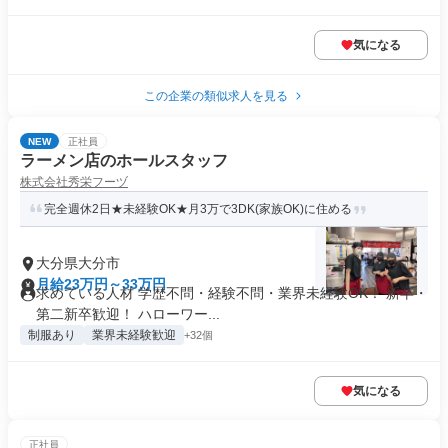
気になる
この企業の類似求人を見る
NEW
正社員
ラーメン店のホールスタッフ
株式会社秀栄フーヅ
完全週休2日★未経験OK★月3万で3DK(家族OK)に住める
大分県大分市
月給23万円～33万円
求めている人材 学歴不問・経験不問・業界未経験OK！ 新卒・
第二新卒歓迎！ ハローワー...
制服あり
業界未経験歓迎
+32個
気になる
正社員