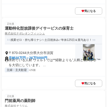
気になる
正社員
運動特化型放課後デイサービスの保育士
株式会社ナポレオンフィッシュ
残業ゼロ・持ち帰りナシ✨土日祝休み✅年休125日＆賞与あり！
〒870-0244大分県大分市須賀
月給20万円～26万5000円
求めている人材 ウォルトでは**経験よりも“人柄と前向きさ”**
を大切にしています。 ...
主婦・主夫歓迎
+25個
気になる
正社員
門前薬局の薬剤師
株式会社そうりん