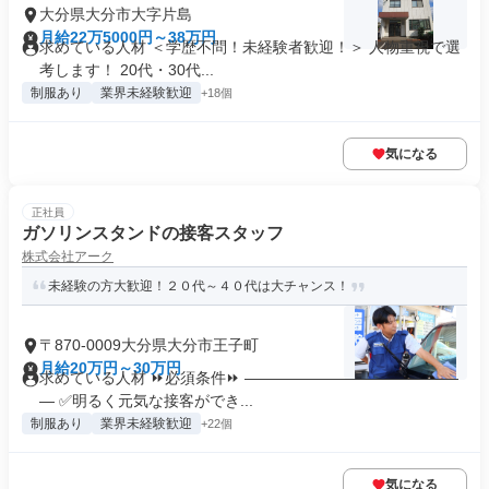
大分県大分市大字片島
月給22万5000円～38万円
求めている人材 ＜学歴不問！未経験者歓迎！＞ 人物重視で選
考します！ 20代・30代...
制服あり
業界未経験歓迎
+18個
気になる
正社員
ガソリンスタンドの接客スタッフ
株式会社アーク
未経験の方大歓迎！２０代～４０代は大チャンス！
〒870-0009大分県大分市王子町
月給20万円～30万円
求めている人材 ⏩必須条件⏩ ――――――――――――――
― ✅明るく元気な接客ができ...
制服あり
業界未経験歓迎
+22個
気になる