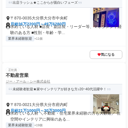
出店ラッシュ★ここからが面白いフェーズ
〒870-0035大分県大分市中央町
月給36万2200円～49万6280円
求めている人材 ■店長・副店長・リーダー等、マネジメント経
験のある方 ■性別・年齢・学...
業界未経験歓迎
+11個
気になる
正社員
不動産営業
ジー・アール・シー株式会社
未経験者歓迎★家やインテリアが好きな方♪20~40代活躍中！
〒870-0021大分県大分市府内町
月給21万1000円～30万3000円
求めている人材 ＼不動産・住宅業界未経験の方も大歓迎／ 住
空間やインテリアに興味のある...
業界未経験歓迎
+19個