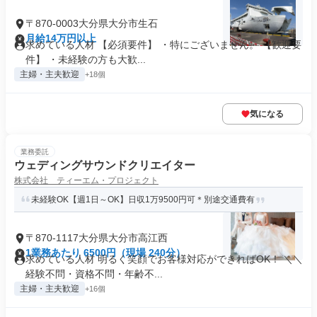
〒870-0003大分県大分市生石
月給14万円以上
求めている人材 【必須要件】 ・特にございません。 【歓迎要
件】 ・未経験の方も大歓...
主婦・主夫歓迎
+18個
気になる
業務委託
ウェディングサウンドクリエイター
株式会社 ティーエム・プロジェクト
未経験OK【週1日～OK】日収1万9500円可＊別途交通費有
〒870-1117大分県大分市高江西
1業務あたり 6500円（現場 240分）
求めている人材 明るく笑顔でお客様対応ができればOK！ ＼＼
経験不問・資格不問・年齢不...
主婦・主夫歓迎
+16個