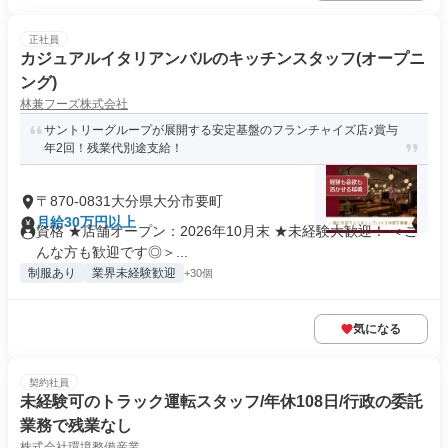
正社員
カジュアルイタリアンバルのキッチンスタッフ(オープニ
ング)
林兼フーズ株式会社
サントリーグループが展開する安定基盤のフランチャイズ店♪賞与
年2回！残業代別途支給！
〒870-0831大分県大分市要町
月給30万円以上
資格 ★店舗オープン：2026年10月末 ★未経験大歓迎！ ＜こ
んな方も歓迎です◎＞...
制服あり
業界未経験歓迎
+30個
気になる
契約社員
未経験可のトラック運転スタッフ/年休108日/行政の委託
業務で残業なし
株式会社環境整備産業