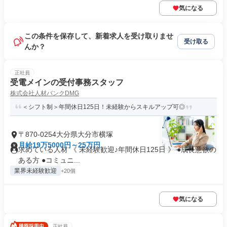
気になる
この条件を保存して、新着求人を受け取りませ
受け取る
んか？
正社員
受電メインの受付事務スタッフ
株式会社人材バンクDMG
＜シフト制＞年間休日125日！未経験からスキルアップ可◎
〒870-0254大分県大分市横塚
月給19万5000円～25万円
求めている人材 《 未経験歓迎♪年間休日125日 》 ●成長意欲の
ある方 ●コミュニ...
業界未経験歓迎
+20個
気になる
正社員