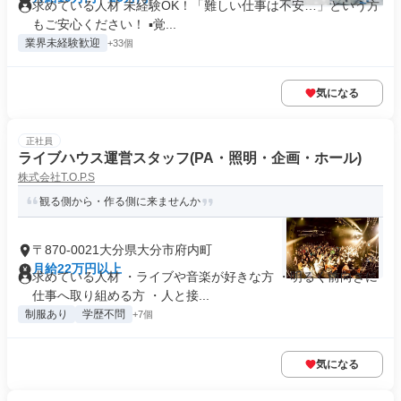
求めている人材 未経験OK！「難しい仕事は不安…」という方
もご安心ください！ ▪️覚...
業界未経験歓迎
+33個
気になる
正社員
ライブハウス運営スタッフ(PA・照明・企画・ホール)
株式会社T.O.P.S
観る側から・作る側に来ませんか
〒870-0021大分県大分市府内町
月給22万円以上
求めている人材 ・ライブや音楽が好きな方 ・明るく前向きに
仕事へ取り組める方 ・人と接...
制服あり
学歴不問
+7個
気になる