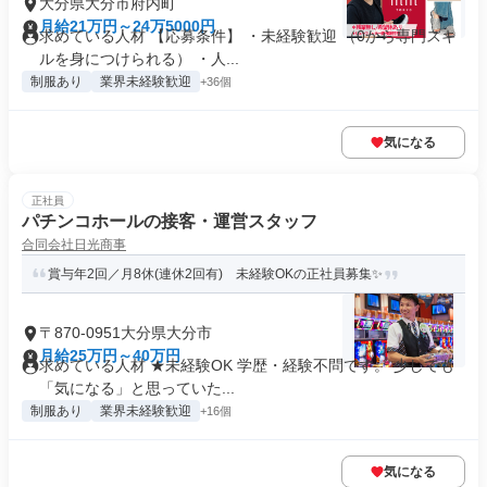
大分県大分市府内町
月給21万円～24万5000円
求めている人材 【応募条件】 ・未経験歓迎 （0から専門スキ
ルを身につけられる） ・人...
制服あり
業界未経験歓迎
+36個
気になる
正社員
パチンコホールの接客・運営スタッフ
合同会社日光商事
賞与年2回／月8休(連休2回有) 未経験OKの正社員募集✨
〒870-0951大分県大分市
月給25万円～40万円
求めている人材 ★未経験OK 学歴・経験不問です。 少しでも
「気になる」と思っていた...
制服あり
業界未経験歓迎
+16個
気になる