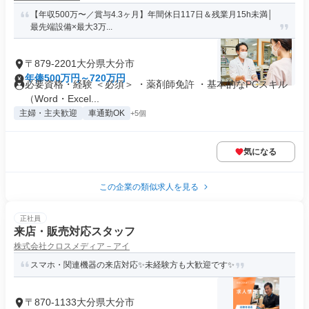
【年収500万〜／賞与4.3ヶ月】年間休日117日＆残業月15h未満│
最先端設備×最大3万...
〒879-2201大分県大分市
年俸500万円～720万円
必要資格・経験 ＜必須＞ ・薬剤師免許 ・基本的なPCスキル
（Word・Excel...
主婦・主夫歓迎
車通勤OK
+5個
気になる
この企業の類似求人を見る
正社員
来店・販売対応スタッフ
株式会社クロスメディア－アイ
スマホ・関連機器の来店対応✨未経験方も大歓迎です✨
〒870-1133大分県大分市