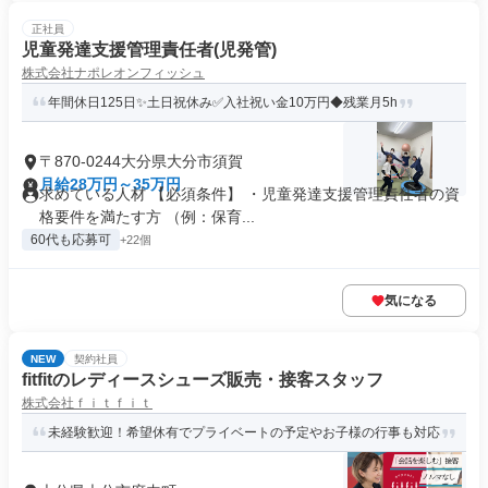
正社員
児童発達支援管理責任者(児発管)
株式会社ナポレオンフィッシュ
年間休日125日✨土日祝休み✅入社祝い金10万円◆残業月5h
〒870-0244大分県大分市須賀
月給28万円～35万円
求めている人材 【必須条件】 ・児童発達支援管理責任者の資
格要件を満たす方 （例：保育...
60代も応募可
+22個
気になる
NEW
契約社員
fitfitのレディースシューズ販売・接客スタッフ
株式会社ｆｉｔｆｉｔ
未経験歓迎！希望休有でプライベートの予定やお子様の行事も対応