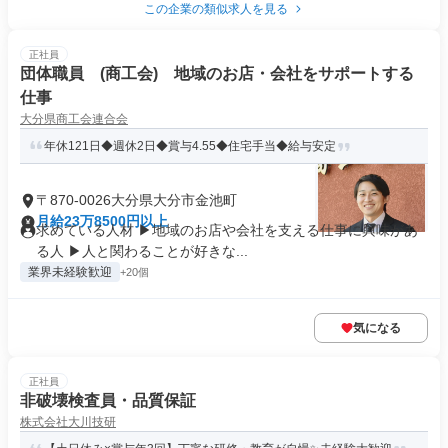
この企業の類似求人を見る
正社員
団体職員 (商工会) 地域のお店・会社をサポートする
仕事
大分県商工会連合会
年休121日◆週休2日◆賞与4.55◆住宅手当◆給与安定
〒870-0026大分県大分市金池町
月給23万8500円以上
求めている人材 ▶地域のお店や会社を支える仕事に興味があ
る人 ▶人と関わることが好きな...
業界未経験歓迎
+20個
気になる
正社員
非破壊検査員・品質保証
株式会社大川技研