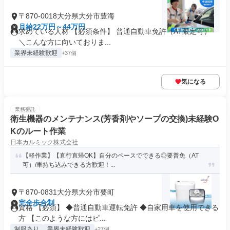
〒870-0018大分県大分市豊海
月給22万円～44万円
求めている人材 【必須条件】 普通自動車免許（AT限定可）
＼こんな方に向いておりま...
業界未経験歓迎
+37個
気になる
業務委託
衛生機器のメンテナンス(芳香剤やソープの交換)未経験O
Kのルート作業
日本カルミック株式会社
【軽作業】【直行直帰OK】自分のペースでできる◎要普免（AT
可）/車持ち込みできる方歓迎！...
〒870-0831大分県大分市要町
完全歩合制
資格 【必須】 ◆普通自動車運転免許 ◆自家用車を使用できる
方 【このような方にはピ...
制服あり
業界未経験歓迎
+27個