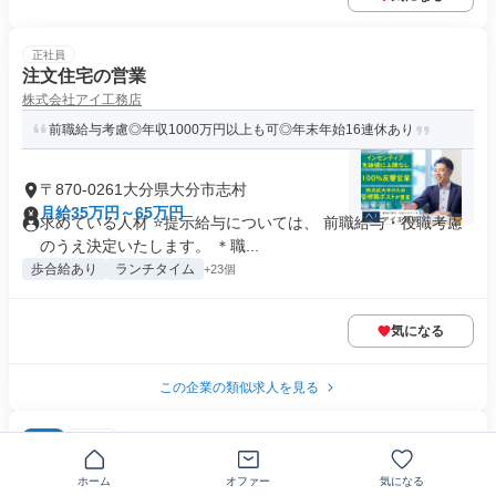
正社員
注文住宅の営業
株式会社アイ工務店
前職給与考慮◎年収1000万円以上も可◎年末年始16連休あり
〒870-0261大分県大分市志村
月給35万円～65万円
求めている人材 ⭐提示給与については、 前職給与・役職考慮
のうえ決定いたします。 ＊職...
歩合給あり
ランチタイム
+23個
気になる
この企業の類似求人を見る
NEW
正社員
ラーメン店の店舗スタッフ
株式会社秀栄フーヅ
ホーム
オファー
気になる