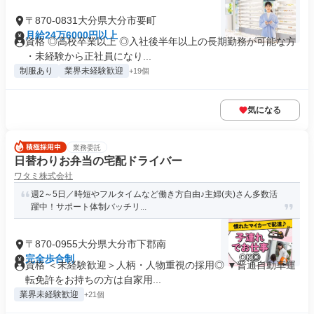
〒870-0831大分県大分市要町
月給24万6000円以上
資格 ◎高校卒業以上 ◎入社後半年以上の長期勤務が可能な方
・未経験から正社員になり...
制服あり
業界未経験歓迎
+19個
気になる
業務委託
日替わりお弁当の宅配ドライバー
ワタミ株式会社
週2～5日／時短やフルタイムなど働き方自由♪主婦(夫)さん多数活
躍中！サポート体制バッチリ...
〒870-0955大分県大分市下郡南
完全歩合制
資格 ＜未経験歓迎＞人柄・人物重視の採用◎ ▼普通自動車運
転免許をお持ちの方は自家用...
業界未経験歓迎
+21個