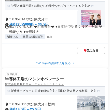
学歴／経験不問⭐️ 転勤なし残業少なめプライベートも充実🎉
〒870-0147大分県大分市
月給27万5000円～30万円
求めている人材 ❤️応募条件❤️ ♦︎日本語で明るく接客・対応が
可能な方 ♦︎未経験大...
制服あり
業界未経験歓迎
+16個
気になる
この企業の類似求人を見る
派遣社員
半導体工場のマシンオペレーター
株式会社ＢＲＥＸＡ Ｔｅｃｈｎｏｌｏｇｙ
製造業デビューを応援★研修充実／同期入社多数／福利厚生充実
〒870-0125大分県大分市松岡
月給19万円～25万円