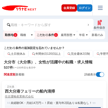
会員登録
ログイン
職種・キーワードから探す
条件保存
勤務地
職種
こだわり条件
雇用形態
年収
新着のみ
1
1
こだわり条件の追加設定を忘れていませんか？
土日祝休み
年間休日120日以上
完全週休2日制
学歴
大分市（大分県）、女性が活躍中の転職・求人情報
537
件
1
〜
100
件目を表示中
関連度順
新着順
詳細表示
正社員
西大分港フェリーの船内清掃
住吉運輸産業株式会社
未経験OK・月給14万円～！昇給・賞与年2回あり＆転勤なし！