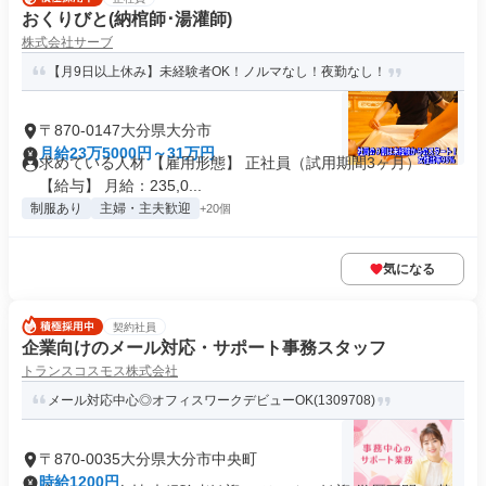
おくりびと(納棺師･湯灌師)
株式会社サーブ
【月9日以上休み】未経験者OK！ノルマなし！夜勤なし！
〒870-0147大分県大分市
月給23万5000円～31万円
求めている人材 【雇用形態】 正社員（試用期間3ヶ月） -
【給与】 月給：235,0...
制服あり
主婦・主夫歓迎
+20個
気になる
契約社員
企業向けのメール対応・サポート事務スタッフ
トランスコスモス株式会社
メール対応中心◎オフィスワークデビューOK(1309708)
〒870-0035大分県大分市中央町
時給1200円