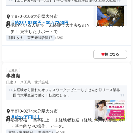
【土日休み×賞与年3回】丁寧な研修・教育が自慢✨未経験大歓迎
〒870-0106大分県大分市
月給23万8280円～30万7200円
求めている人材 ✨「未経験で大丈夫なの？」 という心配は不
要！ 充実したサポートで...
制服あり
業界未経験歓迎
+22個
気になる
正社員
事務職
日建リース工業 株式会社
未経験から憧れのオフィスワークデビューしませんか◎リース業界
国内大手企業で働く！転勤なし＆...
〒870-0274大分県大分市
月給22万円以上
応募資格 ・高卒以上 ・未経験者歓迎（経験よりも人柄重視）
・基本的なPC操作、データ...
主婦・主夫歓迎
車通勤OK
+10個