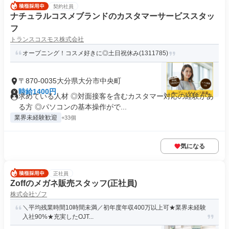
契約社員
ナチュラルコスメブランドのカスタマーサービススタッ
フ
トランスコスモス株式会社
オープニング！コスメ好きに◎土日祝休み(1311785)
〒870-0035大分県大分市中央町
時給1400円
求めている人材 ◎対面接客を含むカスタマー対応の経験があ
る方 ◎パソコンの基本操作がで...
業界未経験歓迎
+33個
気になる
正社員
Zoffのメガネ販売スタッフ(正社員)
株式会社ゾフ
＼平均残業時間10時間未満／初年度年収400万以上可★業界未経験
入社90%★充実したOJT...