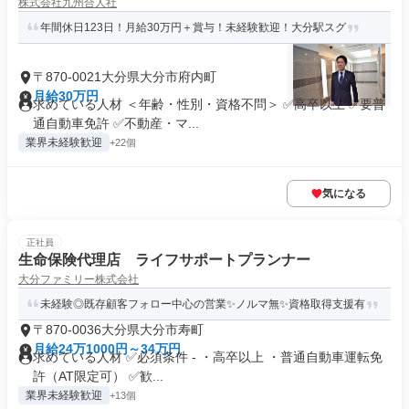
株式会社九州合人社
年間休日123日！月給30万円＋賞与！未経験歓迎！大分駅スグ
〒870-0021大分県大分市府内町
月給30万円
求めている人材 ＜年齢・性別・資格不問＞ ✅⾼卒以上 ✅要普
通⾃動⾞免許 ✅不動産・マ...
業界未経験歓迎
+22個
気になる
正社員
生命保険代理店 ライフサポートプランナー
大分ファミリー株式会社
未経験◎既存顧客フォロー中心の営業✨ノルマ無✨資格取得支援有
〒870-0036大分県大分市寿町
月給24万1000円～34万円
求めている人材 ✅必須条件 - ・高卒以上 ・普通自動車運転免
許（AT限定可） ✅歓...
業界未経験歓迎
+13個