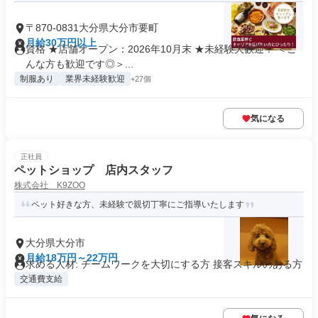
〒870-0831大分県大分市要町
月給30万円以上
資格 ★店舗オープン：2026年10月末 ★未経験大歓迎！ ＜こ
んな方も歓迎です◎＞...
制服あり
業界未経験歓迎
+27個
気になる
正社員
ペットショップ 店内スタッフ
株式会社 K9ZOO
ペット好きな方、未経験で親切丁寧にご指導いたします
大分県大分市
月給18万円～22万円
求める人材: チームワークを大切にする方 接客スキルのある方
交通費支給