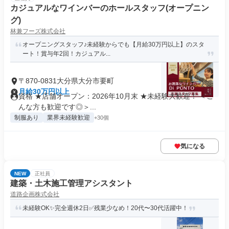
カジュアルなワインバーのホールスタッフ(オープニン
グ)
林兼フーズ株式会社
オープニングスタッフ♪未経験からでも【月給30万円以上】のスタ
ート！賞与年2回！カジュアル...
〒870-0831大分県大分市要町
月給30万円以上
資格 ★店舗オープン：2026年10月末 ★未経験大歓迎！ ＜こ
んな方も歓迎です◎＞...
制服あり
業界未経験歓迎
+30個
気になる
NEW
正社員
建築・土木施工管理アシスタント
道路企画株式会社
未経験OK✨完全週休2日✅残業少なめ！20代〜30代活躍中！