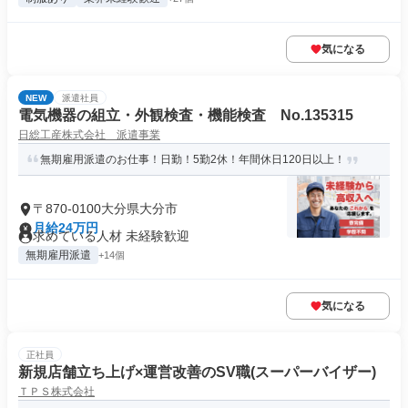
気になる
NEW
派遣社員
電気機器の組立・外観検査・機能検査 No.135315
日総工産株式会社 派遣事業
無期雇用派遣のお仕事！日勤！5勤2休！年間休日120日以上！
〒870-0100大分県大分市
月給24万円
求めている人材 未経験歓迎
無期雇用派遣
+14個
気になる
正社員
新規店舗立ち上げ×運営改善のSV職(スーパーバイザー)
ＴＰＳ株式会社