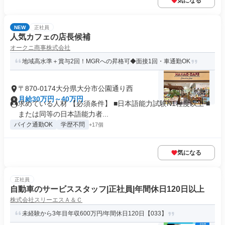
気になる
NEW
正社員
人気カフェの店長候補
オークニ商事株式会社
地域高水準＋賞与2回！MGRへの昇格可◆面接1回・車通勤OK
〒870-0174大分県大分市公園通り西
月給30万円～40万円
求めている人材 【必須条件】 ■日本語能力試験N1程度以上 ■
または同等の日本語能力者...
バイク通勤OK
学歴不問
+17個
気になる
正社員
自動車のサービススタッフ|正社員|年間休日120日以上
株式会社スリーエスＡ＆Ｃ
未経験から3年目年収600万円/年間休日120日【033】