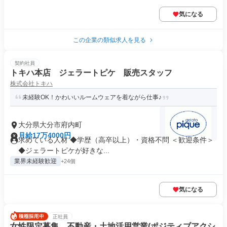
気になる
この企業の類似求人を見る
契約社員
トキハ本店 ジェラートピケ 販売スタッフ
株式会社トキハ
未経験OK！かわいいルームウェアを着ながら仕事♪
大分県大分市府内町
月給17万4000円
求めている人材 ◆学歴（高卒以上）・資格不問 ＜歓迎条件＞
◆ジェラートピケが好きな...
業界未経験歓迎
+24個
気になる
正社員
女性限定募集 不動産・土地活用営業(ポジティブアクシ