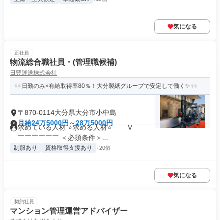
気になる
正社員
物流総合職社員・(管理職候補)
日豊運送株式会社
日勤のみ×有給取得率80％！大分製紙グループで安定して働く✨
〒870-0114大分県大分市小中島
月給24万5000円～28万5000円
求めている人材 ⭐求める人材⭐ ￣￣V￣￣￣￣￣￣￣￣￣￣￣
￣￣￣￣￣￣ ＜必須条件＞...
制服あり
資格取得支援あり
+20個
気になる
契約社員
マンション管理運営アドバイザー