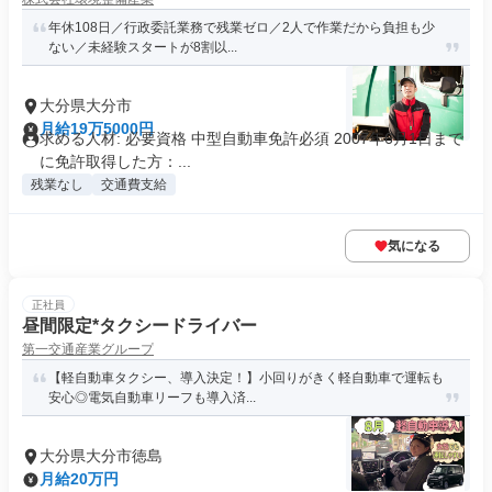
年休108日／行政委託業務で残業ゼロ／2人で作業だから負担も少
ない／未経験スタートが8割以...
大分県大分市
月給19万5000円
求める人材: 必要資格 中型自動車免許必須 2007年6月1日まで
に免許取得した方：...
残業なし
交通費支給
気になる
正社員
昼間限定*タクシードライバー
第一交通産業グループ
【軽自動車タクシー、導入決定！】小回りがきく軽自動車で運転も
安心◎電気自動車リーフも導入済...
大分県大分市徳島
月給20万円