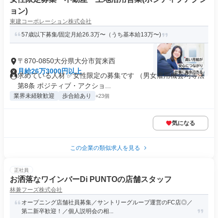
ョン)
東建コーポレーション株式会社
57歳以下募集/固定月給26.3万〜（うち基本給13万〜)
〒870-0850大分県大分市賀来西
月給26万3000円以上
求めている人材 ✅女性限定の募集です （男女雇用機会均等法
第8条 ポジティブ・アクショ...
業界未経験歓迎
歩合給あり
+23個
気になる
この企業の類似求人を見る
正社員
お洒落なワインバーDi PUNTOの店舗スタッフ
林兼フーズ株式会社
オープニング店舗社員募集／サントリーグループ運営のFC店◎／
第二新卒歓迎！／個人説明会の相...