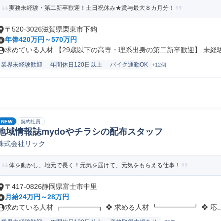
実務未経験・第二新卒歓迎！土日祝休み★賞与最大８カ月分！
〒520-3026滋賀県栗東市下鈎
年俸420万円～570万円
求めている人材 【29歳以下の高専・理系出身の第二新卒歓迎】 未経験か
業界未経験歓迎
年間休日120日以上
バイク通勤OK
+12個
NEW
契約社員
地域情報誌mydoやチラシの配布スタッフ
株式会社リック
体を動かし、地元で長く！元気を届けて、元気をもらえる仕事！
〒417-0826静岡県富士市中里
月給24万円～28万円
求めている人材 ┏━━━━━┓ ❖ 求める人材 ┗━━━━━┛ ❖ 応..