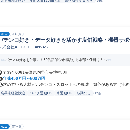
業界未経験歓迎
年間休日120日以上
資格取得支援あり
+25個
NEW
正社員
パチンコ好き・データ好きを活かす店舗戦略・機器サポ
株式会社ATHREE CANVAS
パチスロ好きを仕事に！30代活躍◇未経験から本部の仕掛け人へ
〒394-0081長野県岡谷市長地権現町
年俸450万円～600万円
求めている人材 ✅パチンコ・スロットへの興味・関心がある方（実務未
業界未経験歓迎
バイク通勤OK
車通勤OK
転勤なし
+12個
NEW
正社員