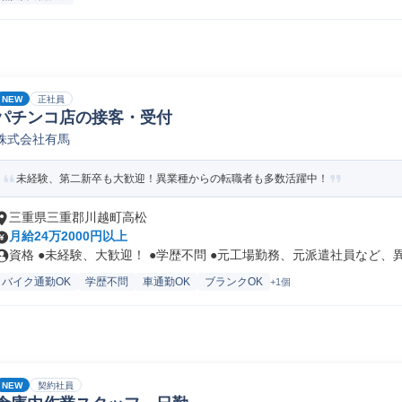
NEW
正社員
パチンコ店の接客・受付
株式会社有馬
未経験、第二新卒も大歓迎！異業種からの転職者も多数活躍中！
三重県三重郡川越町高松
月給24万2000円以上
資格 ●未経験、大歓迎！ ●学歴不問 ●元工場勤務、元派遣社員など、異.
バイク通勤OK
学歴不問
車通勤OK
ブランクOK
+1個
NEW
契約社員