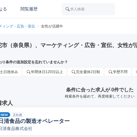
なる
閲覧履歴
求人検索
ティング・広告・宣伝
/
女性が活躍中
陀市（奈良県）、マーケティング・広告・宣伝、女性が
わり条件の追加設定を忘れていませんか？
土日祝休み
年間休日120日以上
完全週休2日制
学歴不問
条件に合った求人が 0件でした
検索条件を緩めて、再度検索してください
着求人
NEW
正社員
日清食品の製造オペレーター
日清食品株式会社