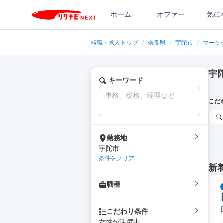
ホーム
オファー
気に
転職・求人トップ
/
奈良県
/
宇陀市
/
マーケ
宇
キーワード
こだ
勤務地
宇陀市
条件をクリア
新
職種
こだわり条件
女性が活躍中