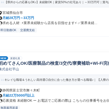
【県外からの応募もOK♪】未経験OK｜家賃50%の社宅あり｜～33万円可｜賞与あ
宮城県仙台市
月給28万円～33万円
求める人材: ⚡️業界未経験から店長を目指せます⚡️ ✅️業界未経...
即日勤務OK
交通費支給
NEW
派遣社員
初めてさんOK/医療製品の検査/3交代/寮費補助+Wi-Fi完
株式会社平山
キレイな職場＆うれしい高待遇◎自分に合った働き方が選べる職場♪｜ 【入寮の方】
静岡県富士宮市舞々木町
月給22万5000円以上
応募資格 未経験OK ー お電話でご応募の際は こちらの仕事番号をお伝.
無期雇用派遣