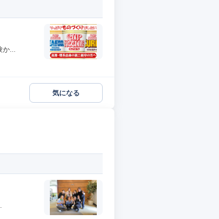
...
気になる
.