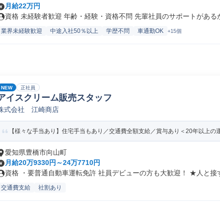
月給22万円
資格 未経験者歓迎 年齢・経験・資格不問 先輩社員のサポートがあるから
業界未経験歓迎
中途入社50％以上
学歴不問
車通勤OK
+15個
NEW
正社員
アイスクリーム販売スタッフ
株式会社 江崎商店
【様々な手当あり】住宅手当もあり／交通費全額支給／賞与あり＜20年以上の
愛知県豊橋市向山町
月給20万9330円～24万7710円
資格 ・要普通自動車運転免許 社員デビューの方も大歓迎！ ★人と接す.
交通費支給
社割あり