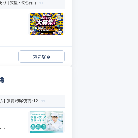
り｜髪型・髪色自由...
気になる
備
寮費補助2万円×12...
..