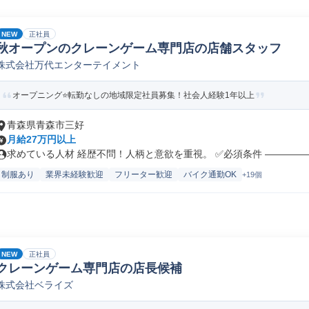
NEW
正社員
秋オープンのクレーンゲーム専門店の店舗スタッフ
株式会社万代エンターテイメント
オープニング⭐転勤なしの地域限定社員募集！社会人経験1年以上
青森県青森市三好
月給27万円以上
求めている人材 経歴不問！人柄と意欲を重視。 ✅必須条件 ――――――
制服あり
業界未経験歓迎
フリーター歓迎
バイク通勤OK
+19個
NEW
正社員
クレーンゲーム専門店の店長候補
株式会社ベライズ