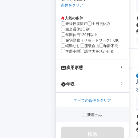
条件をクリア
人気の条件
未経験者歓迎
土日祝休み
完全週休2日制
年間休日120日以上
在宅勤務（リモートワーク）OK
転勤なし
服装自由
年齢不問
学歴不問
語学力を活かせる
雇用形態
年収
すべての条件をクリア
新着のみ
検索