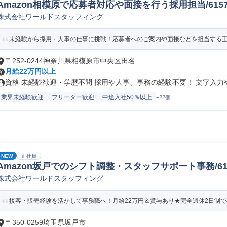
Amazon相模原で応募者対応や面接を行う採用担当/61578_
株式会社ワールドスタッフィング
未経験から採用・人事の仕事に挑戦！応募者へのご案内や面接などを担当する正社
〒252-0244神奈川県相模原市中央区田名
月給22万円以上
資格 未経験歓迎・学歴不問 採用や人事、事務の経験不要！ 文字入力やE
業界未経験歓迎
フリーター歓迎
中途入社50％以上
+22個
NEW
正社員
Amazon坂戸でのシフト調整・スタッフサポート事務/61578
株式会社ワールドスタッフィング
接客・販売経験を活かして事務職へ！月給22万円＆賞与あり★完全週休2日制で残
〒350-0259埼玉県坂戸市