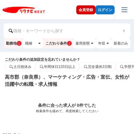
会員登録
ログイン
職種・キーワードから探す
勤務地
職種
こだわり条件
雇用形態
年収
新着のみ
1
1
こだわり条件の追加設定を忘れていませんか？
土日祝休み
年間休日120日以上
完全週休2日制
学歴
高市郡（奈良県）、マーケティング・広告・宣伝、女性が
活躍中の転職・求人情報
条件に合った求人が 0件でした
検索条件を緩めて、再度検索してください