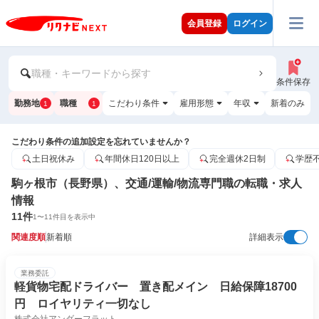
会員登録
ログイン
職種・キーワードから探す
条件保存
勤務地
職種
こだわり条件
雇用形態
年収
新着のみ
1
1
こだわり条件の追加設定を忘れていませんか？
土日祝休み
年間休日120日以上
完全週休2日制
学歴
駒ヶ根市（長野県）、交通/運輸/物流専門職の転職・求人
情報
11
件
1
〜
11
件目を表示中
関連度順
新着順
詳細表示
業務委託
軽貨物宅配ドライバー 置き配メイン 日給保障18700
円 ロイヤリティ一切なし