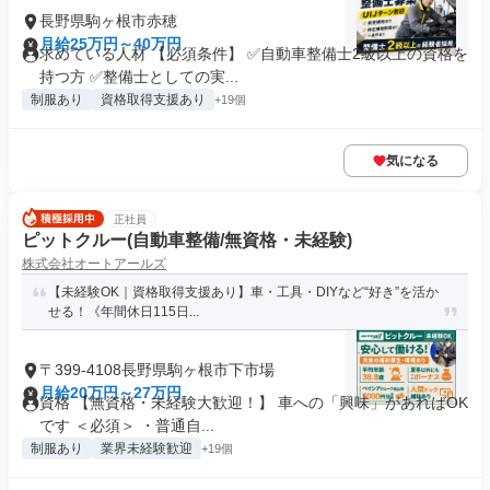
長野県駒ヶ根市赤穂
月給25万円～40万円
求めている人材 【必須条件】 ✅自動車整備士2級以上の資格を
持つ方 ✅整備士としての実...
制服あり
資格取得支援あり
+19個
気になる
正社員
ピットクルー(自動車整備/無資格・未経験)
株式会社オートアールズ
【未経験OK｜資格取得支援あり】車・工具・DIYなど“好き”を活か
せる！《年間休日115日...
〒399-4108長野県駒ヶ根市下市場
月給20万円～27万円
資格 【無資格・未経験大歓迎！】 車への「興味」があればOK
です ＜必須＞ ・普通自...
制服あり
業界未経験歓迎
+19個