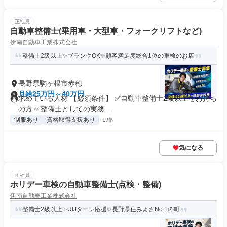
正社員
自動車整備士(乗用車・大型車・フォークリフトなど)
伊南自動車工業株式会社
整備士2級以上✨ブランクOK✨顧客満足度総合1位の車検のお店
長野県駒ヶ根市赤穂
月給25万円～40万円
求めている人材 【必須条件】 ✅自動車整備士2級以上をお持ち
の方 ✅整備士としての実務...
制服あり
資格取得支援あり
+19個
気になる
正社員
ホリデー車検の自動車整備士(点検・整備)
伊南自動車工業株式会社
整備士2級以上✨UIJターン応援✨長野県住みよさNo.1の町