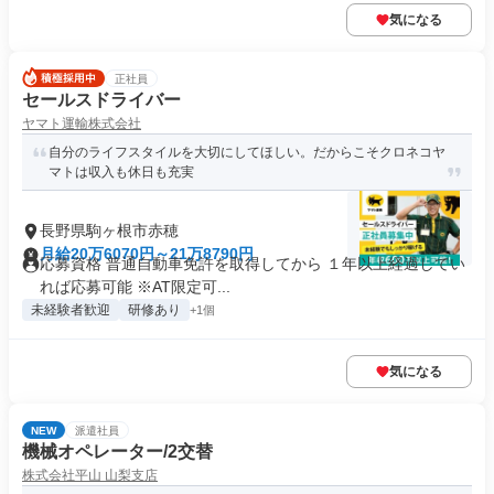
気になる
正社員
セールスドライバー
ヤマト運輸株式会社
自分のライフスタイルを大切にしてほしい。だからこそクロネコヤ
マトは収入も休日も充実
長野県駒ヶ根市赤穂
月給20万6070円～21万8790円
応募資格 普通自動車免許を取得してから １年以上経過してい
れば応募可能 ※AT限定可...
未経験者歓迎
研修あり
+1個
気になる
NEW
派遣社員
機械オペレーター/2交替
株式会社平山 山梨支店