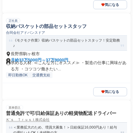
気になる
正社員
収納バスケットの部品セットスタッフ
合同会社アドバンスドア
《モクモク作業》収納バスケットの部品セットスタッフ！安定勤務
♪
長野県駒ヶ根市
月給33万5000円～37万9000円
求める人材: ≪こんな方にオススメ≫ ・製造の仕事に興味があ
る方 ・コツコツ働きたい...
即日勤務OK
交通費支給
気になる
業務委託
普通免許で可/日給保証ありの軽貨物配送ドライバー
Ｋ’ｓ Ｔｒｕｓｔ株式会社
＜業務拡大のため、増員大募集！＞日給保証16,000円あり！給与
の週払いもOK！未経験の方...