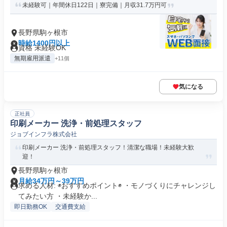
未経験可｜年間休日122日｜寮完備｜月収31.7万円可
長野県駒ヶ根市
時給1400円以上
資格 未経験OK
無期雇用派遣
+11個
気になる
正社員
印刷メーカー 洗浄・前処理スタッフ
ジョブインフラ株式会社
印刷メーカー 洗浄・前処理スタッフ！清潔な職場！未経験大歓
迎！
長野県駒ヶ根市
月給34万円～39万円
求める人材: ◉おすすめポイント◉ ・モノづくりにチャレンジし
てみたい方 ・未経験か...
即日勤務OK
交通費支給