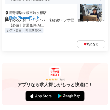
長野県駒ヶ根市駒ヶ根駅
日給1万6000円以上
求める人材: ＜ドライバー未経験OK／学歴・職歴問いません＞
【必須】普通免許(AT...
シフト自由
即日勤務OK
気になる
無料
アプリなら求人探しがもっと快適に！