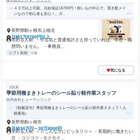
株式会社アンダーフラット
４０万以上可能。日給保証18700円！軽いもの中心で、置き配メイ
ンなので初心者も安心！。ダ...
長野県駒ヶ根市上穂北
日給1万8700円以上
求める人材: ・やる気と普通免許さえ持っていれば、学歴・職
歴問いません。 ・事務員...
シフト自由
+1個
気になる
正社員
季節用種まきトレーのシール貼り軽作業スタッフ
合同会社ヒューマンリンク
《制服貸与》季節用種まきトレーのシール貼り軽作業スタッフ！人
柄重視♪
長野県駒ヶ根市
月給34万円～38万8000円
求める人材: ＜☆こんな方にピッタリ☆＞ ・長期的に働きたい
方 ・コツコツ・モクモク...