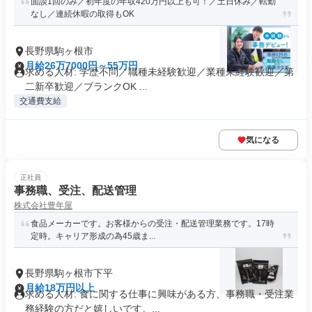
面談1回のみ／初年度の年収420万円以上も可！／土日休み／転勤
なし／連続休暇の取得もOK
長野県駒ヶ根市
月給26万7000円～55万円
求める人材: 学歴不問／職種未経験歓迎／業種未経験歓迎／第
二新卒歓迎／ブランクOK ...
交通費支給
気になる
正社員
事務職、受注、配送管理
株式会社豊年屋
食品メーカーです。お客様からの受注・配送管理業務です。17時
定時。キャリア形成の為45歳ま...
長野県駒ヶ根市下平
月給18万円以上
求める人材: 食に関する仕事に興味がある方、事務職・受注業
務経験の方だと嬉しいです。...