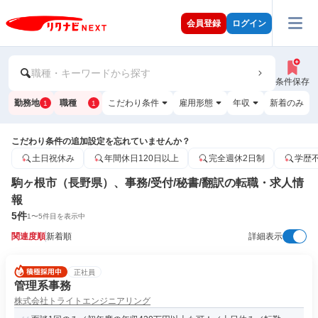
会員登録
ログイン
職種・キーワードから探す
条件保存
勤務地
職種
こだわり条件
雇用形態
年収
新着のみ
1
1
こだわり条件の追加設定を忘れていませんか？
土日祝休み
年間休日120日以上
完全週休2日制
学歴
駒ヶ根市（長野県）、事務/受付/秘書/翻訳の転職・求人情
報
5
件
1
〜
5
件目を表示中
関連度順
新着順
詳細表示
正社員
管理系事務
株式会社トライトエンジニアリング