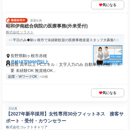
気になる
派遣社員
昭和伊南総合病院の医療事務(外来受付)
株式会社ソラスト
平日のみ◆駒ヶ根市で未経験歓迎の医療事務派遣スタッフ大募集!
長野県駒ヶ根市赤穂
月給18万5000円以上
資格 高卒以上 PCスキル：文字入力のみ 自動車運転免許：不
要 未経験OK 無資格OK...
副業・WワークOK
+10個
気になる
正社員
【2027年新卒採用】女性専用30分フィットネス 接客サ
ポート・受付・カウンセラー
株式会社コレクトキャリア