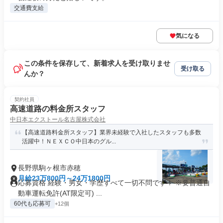
交通費支給
気になる
この条件を保存して、新着求人を受け取りませ
受け取る
んか？
契約社員
高速道路の料金所スタッフ
中日本エクストール名古屋株式会社
【高速道路料金所スタッフ】業界未経験で入社したスタッフも多数
活躍中！ＮＥＸＣＯ中日本のグル...
長野県駒ヶ根市赤穂
月給23万800円～24万1800円
応募資格 経験・男女・学歴すべて一切不問です！ ※要普通自
動車運転免許(AT限定可) ...
60代も応募可
+12個