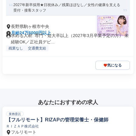
2027年新卒採用★日祝休み／残業ほぼなし／女性の健康を支える
受付・接客スタッフ
長野県駒ヶ根市中央
月給24万6000円以上
求める人材: 専門・短大卒以上（2027年3月卒業予定の方） 未
経験OK／正社員デビ...
残業なし
交通費支給
気になる
あなたにおすすめの求人
業務委託
【フルリモート】RIZAPの管理栄養士・保健師
ＲＩＺＡＰ株式会社
フルリモート