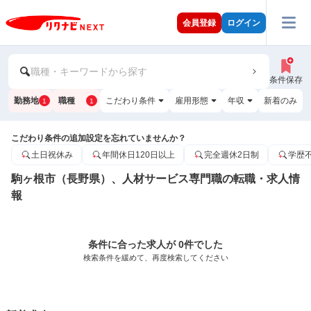
会員登録
ログイン
職種・キーワードから探す
条件保存
勤務地
職種
こだわり条件
雇用形態
年収
新着のみ
1
1
こだわり条件の追加設定を忘れていませんか？
土日祝休み
年間休日120日以上
完全週休2日制
学歴
駒ヶ根市（長野県）、人材サービス専門職の転職・求人情
報
条件に合った求人が 0件でした
検索条件を緩めて、再度検索してください