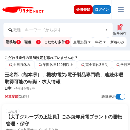
会員登録
ログイン
職種・キーワードから探す
条件保存
勤務地
職種
こだわり条件
雇用形態
年収
新着のみ
1
1
1
こだわり条件の追加設定を忘れていませんか？
土日祝休み
年間休日120日以上
完全週休2日制
学歴
玉名郡（熊本県）、機械/電気/電子製品専門職、連続休暇
取得可能の転職・求人情報
1
件
1
〜
1
件目を表示中
関連度順
新着順
詳細表示
正社員
【大手グループの正社員】ごみ焼却発電プラントの運転
管理・保守