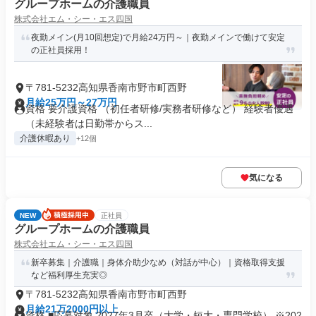
グループホームの介護職員
株式会社エム・シー・エス四国
夜勤メイン(月10回想定)で月給24万円～｜夜勤メインで働けて安定
の正社員採用！
〒781-5232高知県香南市野市町西野
月給25万円～27万円
資格 要介護資格 （初任者研修/実務者研修など） 経験者優遇
（未経験者は日勤帯からス...
介護休暇あり
+12個
気になる
NEW
正社員
グループホームの介護職員
株式会社エム・シー・エス四国
新卒募集｜介護職｜身体介助少なめ（対話が中心）｜資格取得支援
など福利厚生充実◎
〒781-5232高知県香南市野市町西野
月給21万2000円以上
資格 ■応募対象 2027年3月卒（大学・短大・専門学校） ※202