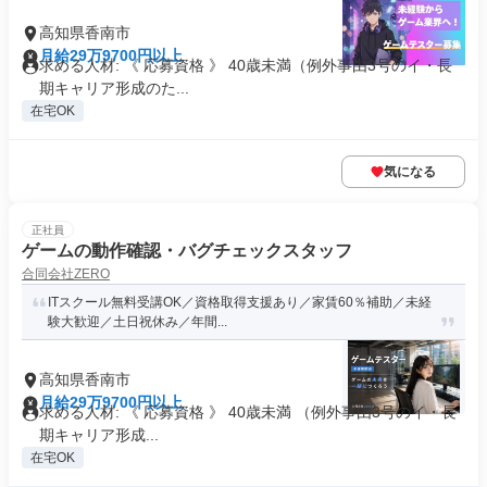
高知県香南市
月給29万9700円以上
求める人材: 《 応募資格 》 40歳未満（例外事由3号のイ・長
期キャリア形成のた...
在宅OK
気になる
正社員
ゲームの動作確認・バグチェックスタッフ
合同会社ZERO
ITスクール無料受講OK／資格取得支援あり／家賃60％補助／未経
験大歓迎／土日祝休み／年間...
高知県香南市
月給29万9700円以上
求める人材: 《 応募資格 》 40歳未満 （例外事由3号のイ・長
期キャリア形成...
在宅OK