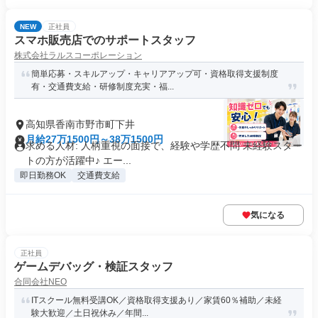
NEW
正社員
スマホ販売店でのサポートスタッフ
株式会社ラルスコーポレーション
簡単応募・スキルアップ・キャリアアップ可・資格取得支援制度
有・交通費支給・研修制度充実・福...
高知県香南市野市町下井
月給27万1500円～38万1500円
求める人材: 人柄重視の面接で、経験や学歴不問 未経験スター
トの方が活躍中♪ エー...
即日勤務OK
交通費支給
気になる
正社員
ゲームデバッグ・検証スタッフ
合同会社NEO
ITスクール無料受講OK／資格取得支援あり／家賃60％補助／未経
験大歓迎／土日祝休み／年間...