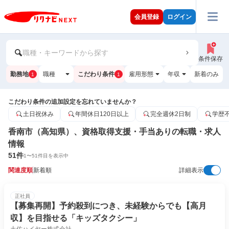
会員登録
ログイン
職種・キーワードから探す
条件保存
勤務地
職種
こだわり条件
雇用形態
年収
新着のみ
1
1
こだわり条件の追加設定を忘れていませんか？
土日祝休み
年間休日120日以上
完全週休2日制
学歴
香南市（高知県）、資格取得支援・手当ありの転職・求人
情報
51
件
1
〜
51
件目を表示中
関連度順
新着順
詳細表示
正社員
【募集再開】予約殺到につき、未経験からでも【高月
収】を目指せる「キッズタクシー」