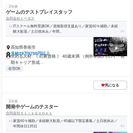
正社員
ゲームのテストプレイスタッフ
合同会社トータス
ITスクール無料受講OK／資格取得支援あり／家賃60％補助／未経
験大歓迎／土日祝休み／年間...
高知県香南市
月給29万9700円以上
求める人材: 《 応募資格 》 40歳未満 （例外事由3号のイ・長
期キャリア形成...
在宅OK
気になる
正社員
開発中ゲームのテスター
合同会社ＡｘｉｓＧａｍｅｓ
家賃60％補助／未経験大歓迎／40歳以下限定募集／土日祝休み／
年間休日135日