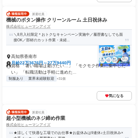
派遣社員
機械のボタン操作 クリーンルーム 土日祝休み
株式会社ヒューマンアイズ
＼8月入社限定＊おトクなキャンペーン実施中／履歴書なしでも面
接OK／部材のカット作業・未経...
高知県香南市
月給22万3676円～27万9440円
資格 「暑い職場は避けたい…」 「モクモク作業に集中した
い」 「転職活動は手軽に進めた...
制服あり
業界未経験歓迎
+31個
気になる
派遣社員
超小型機械のネジ締め作業
株式会社ヒューマンアイズ
★涼しくて快適な工場でのお仕事★お盆休みは9連休♪土日祝休み×