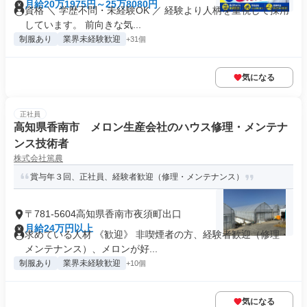
月給20万1975円～25万8080円
資格 ＼ 学歴不問・未経験OK ／ 経験より人柄を重視して採用
しています。 前向きな気...
制服あり
業界未経験歓迎
+31個
気になる
正社員
高知県香南市 メロン生産会社のハウス修理・メンテナ
ンス技術者
株式会社篤農
賞与年３回、正社員、経験者歓迎（修理・メンテナンス）
〒781-5604高知県香南市夜須町出口
月給24万円以上
求めている人材 《歓迎》 非喫煙者の方、経験者歓迎（修理・
メンテナンス）、メロンが好...
制服あり
業界未経験歓迎
+10個
気になる