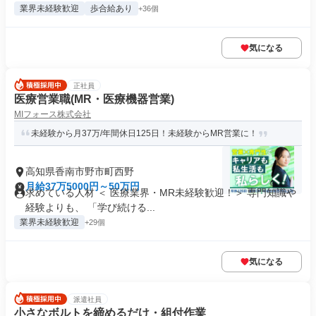
業界未経験歓迎
歩合給あり
+36個
気になる
正社員
医療営業職(MR・医療機器営業)
MIフォース株式会社
未経験から月37万/年間休日125日！未経験からMR営業に！
高知県香南市野市町西野
月給37万5000円～50万円
求めている人材 ＜ 医療業界・MR未経験歓迎！＞ 専門知識や
経験よりも、 「学び続ける...
業界未経験歓迎
+29個
気になる
派遣社員
小さなボルトを締めるだけ・組付作業