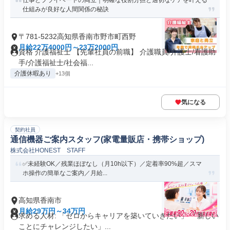
仕事とプライベートの両立｜明確な役割分担と適切なケアを叶える
仕組みが良好な人間関係の秘訣
〒781-5232高知県香南市野市町西野
月給22万4000円～23万2000円
資格 介護福祉士 【先輩社員の前職】 介護職員/介護士/看護助
手/介護福祉士/社会福...
介護休暇あり
+13個
気になる
契約社員
通信機器ご案内スタッフ(家電量販店・携帯ショップ)
株式会社HONEST STAFF
✅未経験OK／残業ほぼなし（月10h以下）／定着率90%超／スマ
ホ操作の簡単なご案内／月給...
高知県香南市
月給29万円～34万円
求める人材: 「ゼロからキャリアを築いていきたい」 「新しい
ことにチャレンジしたい」...