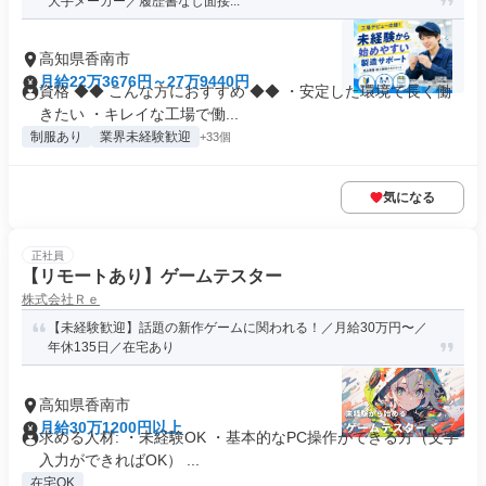
大手メーカー／履歴書なし面接...
高知県香南市
月給22万3676円～27万9440円
資格 ◆◆ こんな方におすすめ ◆◆ ・安定した環境で長く働
きたい ・キレイな工場で働...
制服あり
業界未経験歓迎
+33個
気になる
正社員
【リモートあり】ゲームテスター
株式会社Ｒｅ
【未経験歓迎】話題の新作ゲームに関われる！／月給30万円〜／
年休135日／在宅あり
高知県香南市
月給30万1200円以上
求める人材: ・未経験OK ・基本的なPC操作ができる方（文字
入力ができればOK） ...
在宅OK