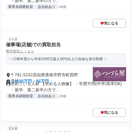
・新卒、第二新卒の方で...
業界未経験歓迎
歩合給あり
+36個
気になる
正社員
催事場(店舗)での買取担当
株式会社Ｌｉｅｕ
◎初年度から年収1000万超え60%以上◎自由な休日制度
〒781-5232高知県香南市野市町西野
月給30万円～50万円
求めている人材 【求める人物像】 ・学歴不問(中卒/高卒OK)
・新卒、第二新卒の方で...
業界未経験歓迎
歩合給あり
+36個
気になる
正社員