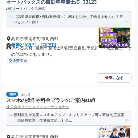
オートバックスの自動車整備士/C_33123
(株)オートバックス南海
【高知県香南市×自動車整備士】経験を活かして働きませんか？選
べるシフト制！
高知県香南市野市町西野
年俸230万円～370万円
求める人材: 自動車整備士3級|普通自動車免許 AT限定含む そ
の他は特にありませ...
交通費支給
気になる
NEW
正社員
スマホの操作や料金プランのご案内staff
株式会社タックスインターナショナル
福利厚生が充実→スキルアップ・キャリアアップ可→研修制度充実
→未経験歓迎→交通費支給→社会...
高知県香南市野市町西野