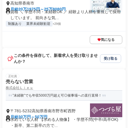
高知県香南市
月給20万1975円～25万8080円
資格 ＼ 学歴不問・未経験OK ／ 経験より人柄を重視して採用
しています。 前向きな気...
制服あり
業界未経験歓迎
+29個
気になる
この条件を保存して、新着求人を受け取りませ
受け取る
んか？
正社員
売らない営業
株式会社Ｌｉｅｕ
”未経験”でも年収5000万円超え可◎催事場への直行直帰！
〒781-5232高知県香南市野市町西野
月給30万円～50万円
求めている人材 【求める人物像】 ・学歴不問(中卒/高卒OK)
・新卒、第二新卒の方で...