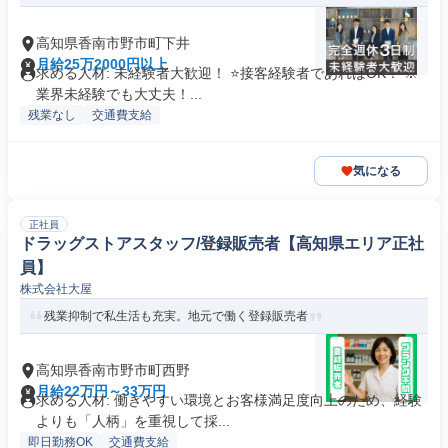
高知県香南市野市町下井
月給25万2000円以上
求める人材: 未経験者大歓迎！ ⭐接客経験者であればOK！ ※
業界未経験でも大丈夫！...
残業なし
交通費支給
気になる
正社員
ドラッグストアスタッフ/登録販売者【高知県エリア正社
員】
株式会社大屋
残業抑制で私生活も充実。地元で働く登録販売者
高知県香南市野市町西野
月給22万円～33万円
求める人材: 働きやすい環境とお客様満足度向上のため、経験
よりも「人柄」を重視して採...
即日勤務OK
交通費支給