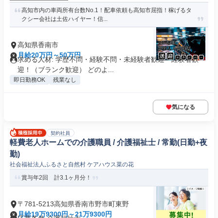
高知市内の車両所有台数No.1！配車依頼も高知市屈指！稼げるタ
クシー会社は土佐ハイヤー！信...
高知県香南市
月給20万円～50万円
求める人材: 学歴不問・経験不問・未経験者歓迎・経験者歓
迎！（ブランク歓迎） どのよ...
即日勤務OK
残業なし
気になる
契約社員
軽費老人ホームでの介護職員 / 介護福祉士 / 常勤(日勤+夜
勤)
社会福祉法人ふるさと自然村 ケアハウス菜の花
賞与年2回 計3.1ヶ月分！
〒781-5213高知県香南市野市町東野
月給19万9300円～21万9300円