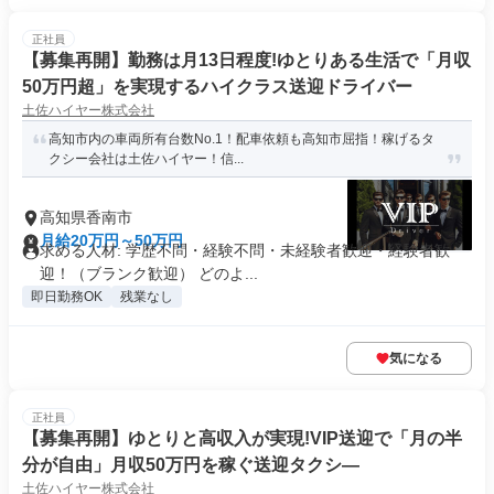
正社員
【募集再開】勤務は月13日程度!ゆとりある生活で「月収
50万円超」を実現するハイクラス送迎ドライバー
土佐ハイヤー株式会社
高知市内の車両所有台数No.1！配車依頼も高知市屈指！稼げるタ
クシー会社は土佐ハイヤー！信...
高知県香南市
月給20万円～50万円
求める人材: 学歴不問・経験不問・未経験者歓迎・経験者歓
迎！（ブランク歓迎） どのよ...
即日勤務OK
残業なし
気になる
正社員
【募集再開】ゆとりと高収入が実現!VIP送迎で「月の半
分が自由」月収50万円を稼ぐ送迎タクシ―
土佐ハイヤー株式会社