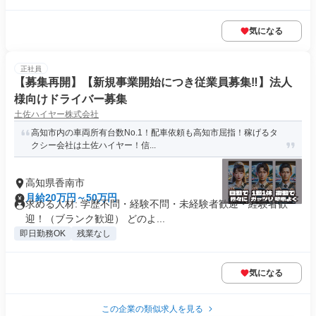
気になる
正社員
【募集再開】【新規事業開始につき従業員募集‼】法人
様向けドライバー募集
土佐ハイヤー株式会社
高知市内の車両所有台数No.1！配車依頼も高知市屈指！稼げるタ
クシー会社は土佐ハイヤー！信...
高知県香南市
月給20万円～50万円
求める人材: 学歴不問・経験不問・未経験者歓迎・経験者歓
迎！（ブランク歓迎） どのよ...
即日勤務OK
残業なし
気になる
この企業の類似求人を見る