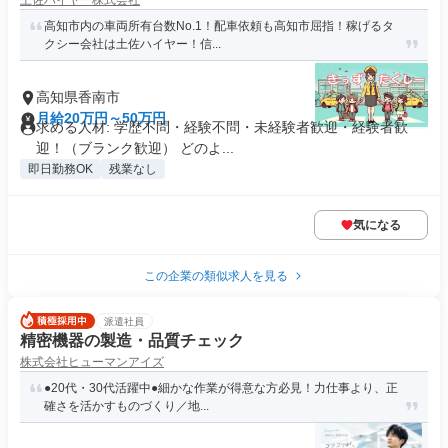
土佐ハイヤー株式会社
高知市内の車両所有台数No.1！配車依頼も高知市屈指！稼げるタ
クシー会社は土佐ハイヤー！信...
高知県香南市
月給20万円～50万円
求める人材: 学歴不問・経験不問・未経験者歓迎・経験者歓
迎！（ブランク歓迎） どのよ...
即日勤務OK
残業なし
気になる
この企業の類似求人を見る
派遣社員
精密機器の製造・品質チェック
株式会社ヒューマンアイズ
●20代・30代活躍中●細かな作業が得意な方必見！力仕事より、正
確さを活かすものづくり／地...