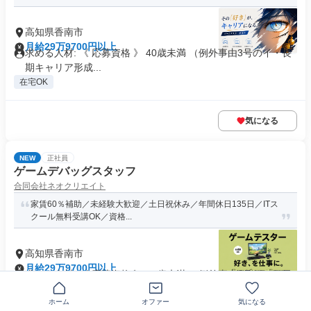
高知県香南市
月給29万9700円以上
求める人材: 《 応募資格 》 40歳未満 （例外事由3号のイ・長
期キャリア形成...
在宅OK
気になる
NEW
正社員
ゲームデバッグスタッフ
合同会社ネオクリエイト
家賃60％補助／未経験大歓迎／土日祝休み／年間休日135日／ITス
クール無料受講OK／資格...
高知県香南市
月給29万9700円以上
求める人材: 《 応募資格 》 40歳未満 （例外事由3号のイ・長
期キャリア形成...
ホーム
オファー
気になる
在宅OK