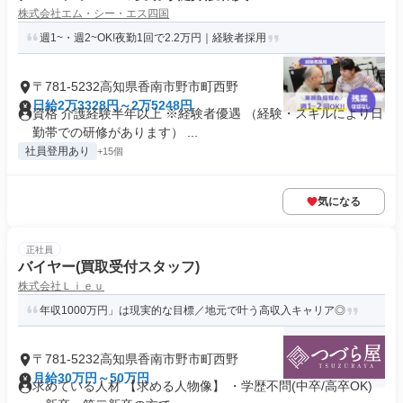
株式会社エム・シー・エス四国
週1~・週2~OK!夜勤1回で2.2万円｜経験者採用
〒781-5232高知県香南市野市町西野
日給2万3328円～2万5248円
資格 介護経験半年以上 ※経験者優遇 （経験・スキルにより日
勤帯での研修があります） ...
社員登用あり
+15個
気になる
正社員
バイヤー(買取受付スタッフ)
株式会社Ｌｉｅｕ
年収1000万円」は現実的な目標／地元で叶う高収入キャリア◎
〒781-5232高知県香南市野市町西野
月給30万円～50万円
求めている人材 【求める人物像】 ・学歴不問(中卒/高卒OK)