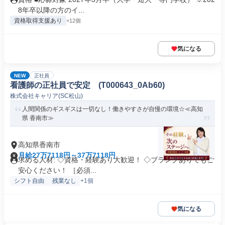
8年卒以降の方のイ...
資格取得支援あり
+12個
気になる
NEW
正社員
看護師の正社員で安定 (T000643_0Ab60)
株式会社キャリア(SC松山)
人間関係のギスギスは一切なし！働きやすさが自慢の環境☆≪高知
県 香南市≫
高知県香南市
月給27万7118円～37万7118円
求める人材: ◇資格・経験あり大歓迎！ ◇ブランクありでもご
安心ください！ ［必須...
シフト自由
残業なし
+1個
気になる