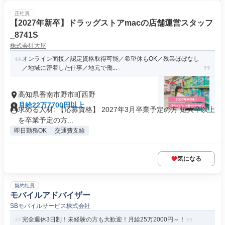
正社員
【2027年新卒】ドラッグストアmacの店舗運営スタッフ
_8741S
株式会社大屋
オンライン面接／認定資格取得可能／希望休もOK／残業ほぼなし
／地域に密着した仕事／地元で働...
高知県香南市野市町西野
月給22万7700円以上
求める人材: 【応募資格】 2027年3月卒業予定の方 短大卒以上
を卒業予定の方...
即日勤務OK
交通費支給
気になる
契約社員
モバイルアドバイザー
SBモバイルサービス株式会社
完全週休3日制！未経験の方も大歓迎！月給25万2000円～！