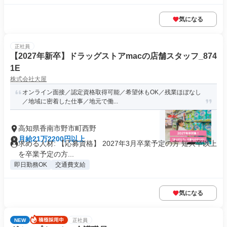
気になる
正社員
【2027年新卒】ドラッグストアmacの店舗スタッフ_874
1E
株式会社大屋
オンライン面接／認定資格取得可能／希望休もOK／残業ほぼなし
／地域に密着した仕事／地元で働...
高知県香南市野市町西野
月給21万2200円以上
求める人材: 【応募資格】 2027年3月卒業予定の方 短大卒以上
を卒業予定の方...
即日勤務OK
交通費支給
気になる
NEW
正社員