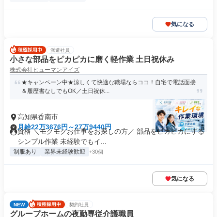
気になる
派遣社員
小さな部品をピカピカに磨く軽作業 土日祝休み
株式会社ヒューマンアイズ
★キャンペーン中★涼しくて快適な職場ならココ！自宅で電話面接
＆履歴書なしでもOK／土日祝休...
高知県香南市
月給22万3676円～27万9440円
資格 ＼モクモクお仕事をお探しの方／ 部品をピカピカにする
シンプル作業 未経験でもイ...
制服あり
業界未経験歓迎
+30個
気になる
NEW
契約社員
グループホームの夜勤専従介護職員