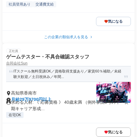
社員登用あり
交通費支給
気になる
この企業の類似求人を見る
正社員
ゲームテスター・不具合確認スタッフ
合同会社Sun
ITスクール無料受講OK／資格取得支援あり／家賃60％補助／未経
験大歓迎／土日祝休み／年間...
高知県香南市
月給29万9700円以上
求める人材: 《 応募資格 》 40歳未満 （例外事由3号のイ・長
期キャリア形成...
在宅OK
気になる