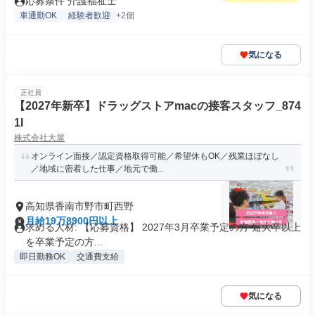
応募条件 介護福祉士
車通勤OK
経験者歓迎
+2個
気になる
正社員
【2027年新卒】ドラッグストアmacの接客スタッフ_874
1I
株式会社大屋
オンライン面接／認定資格取得可能／希望休もOK／残業ほぼなし
／地域に密着した仕事／地元で働...
高知県香南市野市町西野
月給19万8900円以上
求める人材: 【応募資格】 2027年3月卒業予定の方 短大卒以上
を卒業予定の方...
即日勤務OK
交通費支給
気になる