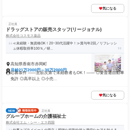
気になる
正社員
ドラッグストアの販売スタッフ(リージョナル)
株式会社コスモス薬品
≪未経験・無資格OK！20~30代活躍中！≫賞与年2回／リフレッシ
ュ休暇取得率100％／研...
高知県香南市赤岡町
月給21万2000円～30万2000円
応募条件 ――意欲次第で未経験者もOK！―― ◎要普通自動車
免許 ◎高卒以上 ◎小売...
気になる
NEW
正社員
グループホームの介護福祉士
株式会社エム・シー・エス四国