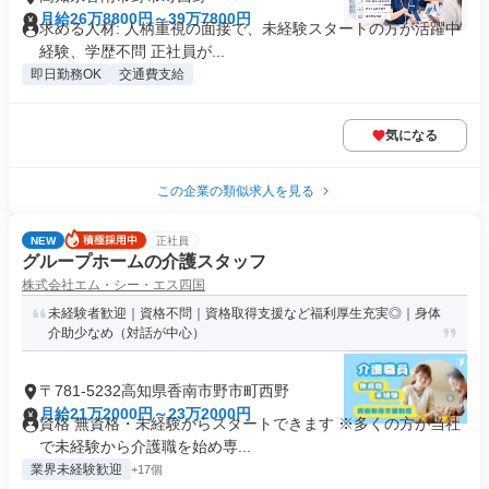
月給26万8800円～39万7800円
求める人材: 人柄重視の面接で、未経験スタートの方が活躍中
経験、学歴不問 正社員が...
即日勤務OK
交通費支給
気になる
この企業の類似求人を見る
NEW
正社員
グループホームの介護スタッフ
株式会社エム・シー・エス四国
未経験者歓迎｜資格不問｜資格取得支援など福利厚生充実◎｜身体
介助少なめ（対話が中心）
〒781-5232高知県香南市野市町西野
月給21万2000円～23万2000円
資格 無資格・未経験からスタートできます ※多くの方が当社
で未経験から介護職を始め専...
業界未経験歓迎
+17個