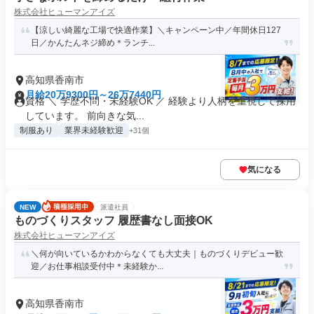
株式会社ヒューマンアイズ
【涼しい綺麗な工場で快適作業】＼キャンペーン中／年間休日127
日／かんたんネジ締め＊ランチ...
高知県香南市
月給20万9300円～26万7440円
資格 ＼ 学歴不問・未経験OK ／ 経験より人柄を重視して採用
しています。 前向きな気...
制服あり
業界未経験歓迎
+31個
気になる
NEW
派遣社員
ものづくりスタッフ 履歴書なし面接OK
株式会社ヒューマンアイズ
＼何が向いているかわからなくても大丈夫｜ものづくりデビュー歓
迎／お仕事相談受付中＊未経験か...
高知県香南市