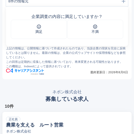
8
件の情報元
1
製品情報｜ネポン株式会社 NEPON Inc.
2
ネポン株式会社 NEPON Inc.
企業調査の内容に満足していますか？
3
簡易水洗トイレ ラインナップ一覧｜ネポン株式会社 NEPON Inc.
4
製品資料ダウンロード｜ネポン株式会社 NEPON Inc.
5
https://www.nepon.co.jp/_cms/wp-content/uploads/2024/06/3c6e1dec00b9416564e4793101e08ccc.pdf
6
製品カタログダウンロード｜ネポン株式会社 NEPON Inc.
満足
不満
7
大切なお知らせ | ネポン株式会社 NEPON Inc.
8
製品情報 | ネポン株式会社 NEPON Inc.
上記の情報は、公開情報に基づいて作成されたものであり、当該企業の現状を完全に反映
しているとは限りません。最新の情報は、企業の公式ウェブサイトや採用情報などを参照
してください。
この回答は定期的に収集した情報に基づいており、将来変更される可能性があります。
この機能は、Indeedによって提供されています。
最終更新日：
2026年8月6日
ネポン株式会社
募集している求人
10件
正社員
農業を支える ルート営業
ネポン株式会社